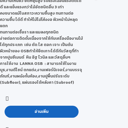
มีความเหนียว ยืดหยุ่นสูง รับแรงเฉือนแรงดัดได้
ดี และแข็งแรงกว่าไม้อัดชนิดอื่น 3 เท่า
คงขนาดแม้ในสภาวะความชื้นสูง ทนทานต่อ
ความชื้น ได้ดี ทำให้ไม้ไม่โค้งงอ ผิวหน้าไม่หลุด
แตก
ทนทานต่อเชื้อรา และแมลงทุกชนิด
ง่ายต่อการติดตั้งเนื่องจากใช้กับเครื่องมืองานไม้
ได้ทุกประเภท เช่น ตัด ไส ตอก เจาะ เป็นต้น
ผิวหน้าของ OSBทำให้ยึดเกาะได้ดีกับวัสดุที่ทำ
จากปูนซีเมนต์ หิน อิฐ ไวนิล และวัสดุอื่นๆ
การใช้งาน LANNA OSB :
สามารถใช้ในงาน
บูธ,งานดีไซน์ ตกแต่ง,งานเฟอร์นิเจอร์,งานบรรจุ
ภัณฑ์,งานผนังกั้นห้อง,งานปูพื้นปรับระดับ
(Subfloor), แผ่นรองใต้หลังคา (Subroof)
อ่านเพิ่ม