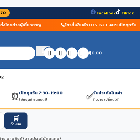
070
Facebook
TikTok
📞
โดยช่างผู้เชี่ยวชาญ
โทรสั่งสินค้า 075-623-409 เปิดทุกวัน
฿
0.00
og
เปิดทุกวัน 7:30-19:00
รับประกันสินค้า
⏰
✅
ไม่หยุดพัก ตลอดปี
คืนง่าย เปลี่ยนได้
🛒
ทั้งหมด
่าง บานซิงค์
/
บานประตูไม้ทดแทน
/