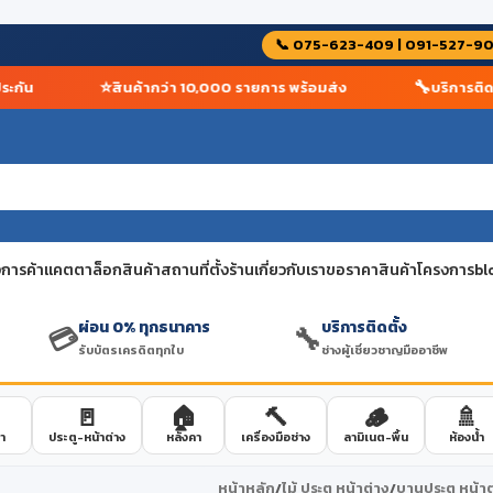
📞 075-623-409 | 091-527-9
⭐
🔧
ัน
สินค้ากว่า 10,000 รายการ พร้อมส่ง
บริการติดตั้ง
การค้า
แคตตาล็อกสินค้า
สถานที่ตั้งร้าน
เกี่ยวกับเรา
ขอราคาสินค้าโครงการ
bl
ผ่อน 0% ทุกธนาคาร
บริการติดตั้ง
💳
🔧
รับบัตรเครดิตทุกใบ
ช่างผู้เชี่ยวชาญมืออาชีพ
🚪
🏠
🔨
🪵
🚿
า
ประตู-หน้าต่าง
หลังคา
เครื่องมือช่าง
ลามิเนต-พื้น
ห้องน้ำ
หน้าหลัก
/
ไม้ ประตู หน้าต่าง
/
บานประตู หน้าต