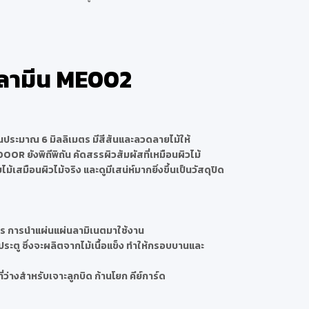
มลามีน ME002
ประมาณ 6 มิลลิเมตร มีสีสันและลวดลายไม้ให้
OR ยังพิถีพิถัน คัดสรรผิวสัมผัสที่เหมือนผิวไม้
สมือนผิวไม้จริง และดูมีเสน่ห์มากยิ่งขึ้นเป็นวัสดุปิด
ร การนำแผ่นแผ่นลามิเนตมาใช้งาน
ู ซึ่งจะผลิตจากไม้เนื้อแข็ง ทำให้กรอบบานและ
ที่ว่างสำหรับเจาะลูกบิด ก้านโยก คีย์การ์ด