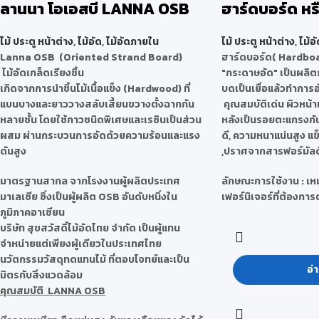
ลานนา โอเอสบี LANNA OSB
ฮาร์ดบอร์ด หร
ไม้ ประตู หน้าต่าง
,
ไม้อัด
,
ไม้อัดภายใน
ไม้ ประตู หน้าต่าง
,
ไม้อั
Lanna OSB (Oriented Strand Board)
ฮาร์ดบอร์ด( Hardbo
ไม้อัดเกล็ดเรียงชิ้น
"กระดาษอัด" เป็นผลิตภ
เกิดจากการนำชิ้นไม้เนื้อแข็ง (Hardwood) ที่
บดเป็นเยื่อแล้วทำการ
แบนบางและยาววางสลับเสี้ยนขวางตั้งฉากกัน
คุณสมบัติเด่น ผิวหน้า
หลายชั้น โดยใช้กาวชนิดพิเศษและเรซินเป็นส่วน
หลังเป็นรอยตะแกรงกัน
ผสม ผ่านกระบวนการอัดด้วยความร้อนและแรง
ดี, ความหนาแน่นสูง แข
ดันสูง
,ปราศจากสารฟอร์มัลด
มาตรฐานสากล จากโรงงานผู้ผลิตประเทศ
ลักษณะการใช้งาน : เ
มาเลเซีย ซึ่งเป็นผู้ผลิต OSB อันดับหนึ่งใน
เฟอร์นิเจอร์ที่ต้องกา
ภูมิภาคอาเซียน
บริษัท สุขสวัสดิ์ไม้อัดไทย จำกัด เป็นผู้แทน
จำหน่ายแต่เพียงผู้เดียวในประเทศไทย
นวัตกรรมวัสดุทดแทนไม้ ที่ตอบโจทย์และเป็น
อ่า
มิตรกับสิ่งแวดล้อม
คุณสมบัติ LANNA OSB