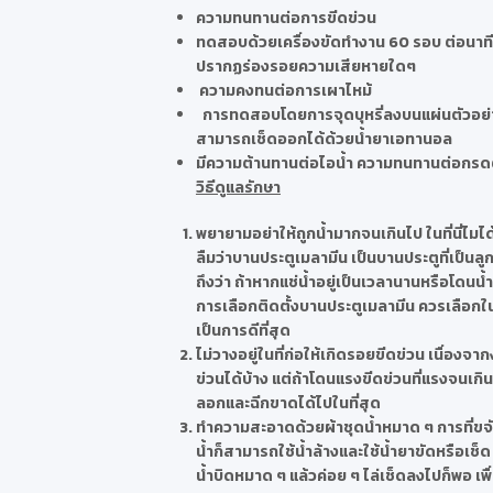
ความทนทานต่อการขีดข่วน
ทดสอบด้วยเครื่องขัดทำงาน 60 รอบ ต่อนาท
ปรากฏร่องรอยความเสียหายใดๆ
ความคงทนต่อการเผาไหม้
การทดสอบโดยการจุดบุหรี่ลงบนแผ่นตัวอย่
สามารถเช็ดออกได้ด้วยน้ำยาเอทานอล
มีความต้านทานต่อไอน้ำ ความทนทานต่อกรด
วิธีดูแลรักษา
พยายามอย่าให้ถูกน้ำมากจนเกินไป ในที่นี่ไมไ
ลืมว่าบานประตูเมลามีน เป็นบานประตูที่เป็น
ถึงว่า ถ้าหากแช่น้ำอยู่เป็นเวลานานหรือโดนน้
การเลือกติดตั้งบานประตูเมลามีน ควรเลือกในส
เป็นการดีที่สุด
ไม่วางอยู่ในที่ก่อให้เกิดรอยขีดข่วน เนื่องจ
ข่วนได้บ้าง แต่ถ้าโดนแรงขีดข่วนที่แรงจนเกิ
ลอกและฉีกขาดได้ไปในที่สุด
ทำความสะอาดด้วยผ้าชุดน้ำหมาด ๆ การที่ขจัดค
น้ำก็สามารถใช้น้ำล้างและใช้น้ำยาขัดหรือเช็ด
น้ำบิดหมาด ๆ แล้วค่อย ๆ ไล่เช็ดลงไปก็พอ เพื