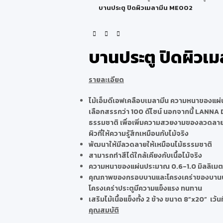
บานประตู ปิดผิวเมลามีน ME002
บานประตู ปิดผิวเ
รายละเอียด
ไม้เอ็มดีเอฟเคลือบเมลามีน ความหนาของแผ่น
เลือกสรรกว่า 100 ดีไซน์ นอกจากนี้ LANNA DO
ธรรมชาติ เพื่อเพิ่มความสวยงามของลวดลายไม้เ
ผิวที่ให้ความรู้สึกเหมือนกับไม้จริง
พัฒนาให้มีลวดลายให้เหมือนไม้ธรรมชาติ
สามารถทำสีได้ใกล้เคียงกับเนื้อไม้จริง
ความหนาของแผ่นประมาณ 0.6-1.0 มิลลิเมต
คุณภาพของกรอบบานและโครงเคร่าของบานประต
โครงเคร่าประตูมีความแข็งแรง ทนทาน
เสริมไม้เนื้อแข็งทั้ง 2 ข้าง ขนาด 8”x20” เว้น
คุณสมบัติ