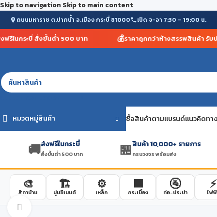
Skip to navigation
Skip to main content
ถนนมหาราช ต.ปากน้ำ อ.เมือง กระบี่ 81000
เปิด จ-อา 7:30 – 19:00 น.
💰
ีในกระบี่ สั่งขั้นต่ำ 500 บาท
ราคาถูกกว่าห้างสรรพสินค้า รับประก
SELECT CATEGORY
หมวดหมู่สินค้า
ซื้อสินค้าตามแบรนด์
แนวคิดทาง
ส่งฟรีในกระบี่
สินค้า 10,000+ รายการ
🚚
🏪
สั่งขั้นต่ำ 500 บาท
ครบวงจร พร้อมส่ง
🎨
🏗️
⚙️
🟫
🚰
⚡
สีทาบ้าน
ปูนซีเมนต์
เหล็ก
กระเบื้อง
ท่อ-ประปา
ไฟฟ้
Click to enlarge