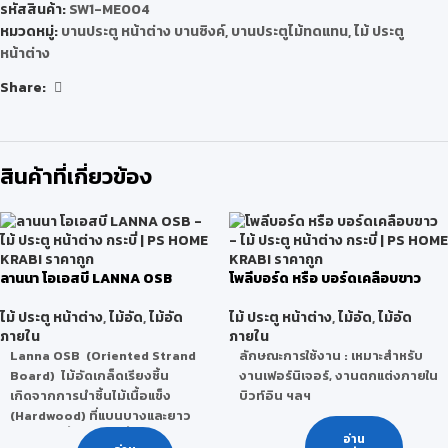
รหัสสินค้า:
SW1-ME004
หมวดหมู่:
บานประตู หน้าต่าง บานซิงค์
,
บานประตูไม้ทดแทน
,
ไม้ ประตู
หน้าต่าง
Share:
สินค้าที่เกี่ยวข้อง
ลานนา โอเอสบี LANNA OSB
โพลีบอร์ด หรือ บอร์ดเคลือบขาว
ไม้ ประตู หน้าต่าง
,
ไม้อัด
,
ไม้อัด
ไม้ ประตู หน้าต่าง
,
ไม้อัด
,
ไม้อัด
ภายใน
ภายใน
Lanna OSB (Oriented Strand
ลักษณะการใช้งาน : เหมาะสำหรับ
Board) ไม้อัดเกล็ดเรียงชิ้น
งานเฟอร์นิเจอร์, งานตกแต่งภายใน
เกิดจากการนำชิ้นไม้เนื้อแข็ง
บิวท์อิน ฯลฯ
(Hardwood) ที่แบนบางและยาว
วางสลับเสี้ยนขวางตั้งฉากกัน
อ่าน