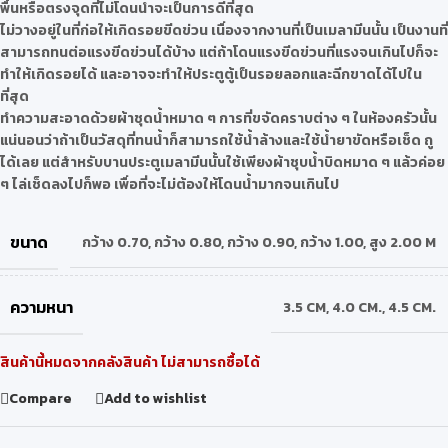
พื้นหรือตรงจุดที่ไม่โดนน้ำจะเป็นการดีที่สุด
ไม่วางอยู่ในที่ก่อให้เกิดรอยขีดข่วน เนื่องจากงานที่เป็นเมลามีนนั้น เป็นงานที่
สามารถทนต่อแรงขีดข่วนได้บ้าง แต่ถ้าโดนแรงขีดข่วนที่แรงจนเกินไปก็จะ
ทำให้เกิดรอยได้ และอาจจะทำให้ประตูตู้เป็นรอยลอกและฉีกขาดได้ไปใน
ที่สุด
ทำความสะอาดด้วยผ้าชุดน้ำหมาด ๆ การที่ขจัดคราบต่าง ๆ ในห้องครัวนั้น
แน่นอนว่าถ้าเป็นวัสดุที่ทนน้ำก็สามารถใช้น้ำล้างและใช้น้ำยาขัดหรือเช็ด ถู
ได้เลย แต่สำหรับบานประตูเมลามีนนั้นใช้เพียงผ้าชุบน้ำบิดหมาด ๆ แล้วค่อย
ๆ ไล่เช็ดลงไปก็พอ เพื่อที่จะไม่ต้องให้โดนน้ำมากจนเกินไป
ขนาด
กว้าง 0.70
,
กว้าง 0.80
,
กว้าง 0.90
,
กว้าง 1.00
,
สูง 2.00 M
ความหนา
3.5 CM
,
4.0 CM.
,
4.5 CM.
สินค้านี้หมดจากคลังสินค้า ไม่สามารถซื้อได้
Compare
Add to wishlist