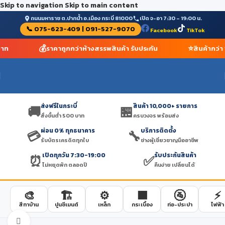
Skip to navigation
Skip to main content
ถนนมหาราช ต.ปากน้ำ อ.เมือง กระบี่ 81000
เปิด จ-อา 7:30 – 19:00 น.
📞 075-623-409 | 091-527-9070
Facebook
TikTok
💰
⭐
บาท
ราคาถูกกว่าห้างสรรพสินค้า รับประกัน
สินค้ากว่า
ส่งฟรีในกระบี่
สินค้า 10,000+ รายการ
🚚
🏪
สั่งขั้นต่ำ 500 บาท
ครบวงจร พร้อมส่ง
ผ่อน 0% ทุกธนาคาร
บริการติดตั้ง
💳
🔧
รับบัตรเครดิตทุกใบ
ช่างผู้เชี่ยวชาญมืออาชีพ
เปิดทุกวัน 7:30-19:00
รับประกันสินค้า
⏰
✅
ไม่หยุดพัก ตลอดปี
คืนง่าย เปลี่ยนได้
🎨
🏗️
⚙️
🟫
🚰
⚡
สีทาบ้าน
ปูนซีเมนต์
เหล็ก
กระเบื้อง
ท่อ-ประปา
ไฟฟ้า
Click to enlarge