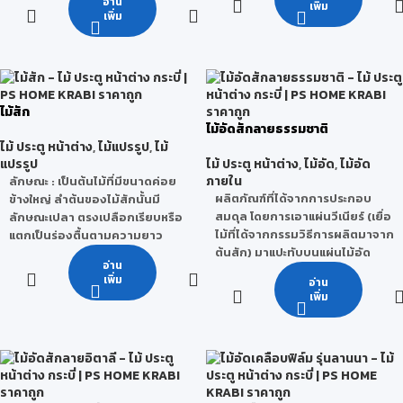
อ่าน
หลายชั้น โดยใช้กาวชนิดพิเศษและ
เพิ่ม
เพิ่ม
เรซินเป็นส่วนผสม ผ่าน
กระบวนการอัดด้วยความร้อนและ
แรงดันสูง
มาตรฐานสากล จากโรงงานผู้ผลิต
ประเทศมาเลเซีย ซึ่งเป็นผู้ผลิต OSB
ไม้สัก
อันดับหนึ่งในภูมิภาคอาเซียน
ไม้อัดสักลายธรรมชาติ
บริษัท สุขสวัสดิ์ไม้อัดไทย จำกัด
ไม้ ประตู หน้าต่าง
,
ไม้แปรรูป
,
ไม้
เป็นผู้แทนจำหน่ายแต่เพียงผู้เดียว
แปรรูป
ไม้ ประตู หน้าต่าง
,
ไม้อัด
,
ไม้อัด
ในประเทศไทย
ภายใน
ลักษณะ
: เป็นต้นไม้ที่มีขนาดค่อย
นวัตกรรมวัสดุทดแทนไม้ ที่ตอบ
ผลิตภัณฑ์ที่ได้จากการประกอบ
ข้างใหญ่ ลำต้นของไม้สักนั้นมี
โจทย์และเป็นมิตรกับสิ่งแวดล้อม
สมดุล โดยการเอาแผ่นวีเนียร์ (เยื่อ
ลักษณะเปลา ตรงเปลือกเรียบหรือ
คุณสมบัติ LANNA OSB
ไม้ที่ได้จากกรรมวิธีการผลิตมาจาก
แตกเป็นร่องตื้นตามความยาว
ต้นสัก) มาแปะทับบนแผ่นไม้อัด
ลำต้น เล็กๆ สีเทาๆ ไม้สักขึ้นเป็น
มีความเหนียว ยืดหยุ่นสูง รับแรง
อ่าน
ลักษณะที่สำคัญคือ การจัดให้ไม้
หมู่ในป่าเบญจพรรณทางภาคเหนือ
เฉือนแรงดัดได้ดี และแข็งแรงกว่า
เพิ่ม
อ่าน
บางแต่ละแผ่นมีแนวเสี้ยนขวางตั้ง
บางส่วนในภาคกลางและภาคตะวัน
ไม้อัดชนิดอื่น 3 เท่า
เพิ่ม
ฉากกัน เพื่อเพิ่มคุณสมบัติทาง
ตก และมีอยู่บ้างทางภาคตะวันออก
คงขนาดแม้ในสภาวะความชื้นสูง
ความแข็งแรง และลดการขยายตัว
เฉียงเหนือของไทย
ทนทานต่อความชื้น ได้ดี ทำให้ไม้ไม่
หรือหดตัวในระนาบของแผ่นให้น้อย
โค้งงอ ผิวหน้าไม่หลุดแตก
คุณสมบัติ
: เป็นไม้ที่มีคุณภาพดี
ที่สุด ด้วยคุณสมบัติพิเศษไม้อัดสัก
ทนทานต่อเชื้อรา และแมลงทุกชนิด
ที่สุด เนื้อไม้มีสีเหลือง หากอยู่นาน
คือ ใช้กาว E2 ที่ปลอดภัยต่อ
ง่ายต่อการติดตั้งเนื่องจากใช้กับ
จะกลายเป็นสีน้ำตาลแก่ มีกลิ่น
สุขภาพ มาตรฐานยุโรป ไม้อัดสักมี
เครื่องมืองานไม้ได้ทุกประเภท เช่น