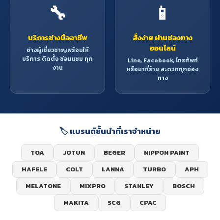
🔧
📱
บริการช่างมืออาชีพ
สั่งง่าย ผ่านช่องทาง
ออนไลน์
ช่างผู้เชี่ยวชาญพร้อมให้
บริการ ติดตั้ง ซ่อมแซม ทุก
Line, Facebook, โทรศัพท์
งาน
หรือมาที่ร้าน สะดวกทุกช่อง
ทาง
🏷️ แบรนด์ชั้นนำที่เราจำหน่าย
TOA
JOTUN
BEGER
NIPPON PAINT
HAFELE
COLT
LANNA
TURBO
APH
MELATONE
MIXPRO
STANLEY
BOSCH
MAKITA
SCG
CPAC