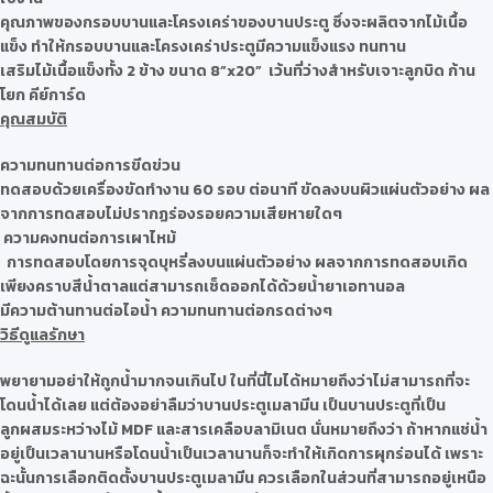
คุณภาพของกรอบบานและโครงเคร่าของบานประตู ซึ่งจะผลิตจากไม้เนื้อ
แข็ง ทำให้กรอบบานและโครงเคร่าประตูมีความแข็งแรง ทนทาน
เสริมไม้เนื้อแข็งทั้ง 2 ข้าง ขนาด 8”x20” เว้นที่ว่างสำหรับเจาะลูกบิด ก้าน
โยก คีย์การ์ด
คุณสมบัติ
ความทนทานต่อการขีดข่วน
ทดสอบด้วยเครื่องขัดทำงาน 60 รอบ ต่อนาที ขัดลงบนผิวแผ่นตัวอย่าง ผล
จากการทดสอบไม่ปรากฏร่องรอยความเสียหายใดๆ
ความคงทนต่อการเผาไหม้
การทดสอบโดยการจุดบุหรี่ลงบนแผ่นตัวอย่าง ผลจากการทดสอบเกิด
เพียงคราบสีน้ำตาลแต่สามารถเช็ดออกได้ด้วยน้ำยาเอทานอล
มีความต้านทานต่อไอน้ำ ความทนทานต่อกรดต่างๆ
วิธีดูแลรักษา
พยายามอย่าให้ถูกน้ำมากจนเกินไป ในที่นี่ไมได้หมายถึงว่าไม่สามารถที่จะ
โดนน้ำได้เลย แต่ต้องอย่าลืมว่าบานประตูเมลามีน เป็นบานประตูที่เป็น
ลูกผสมระหว่างไม้ MDF และสารเคลือบลามิเนต นั่นหมายถึงว่า ถ้าหากแช่น้ำ
อยู่เป็นเวลานานหรือโดนน้ำเป็นเวลานานก็จะทำให้เกิดการผุกร่อนได้ เพราะ
ฉะนั้นการเลือกติดตั้งบานประตูเมลามีน ควรเลือกในส่วนที่สามารถอยู่เหนือ