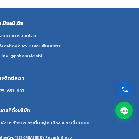
ซเชียลมีเดีย
อบถามทารออนไลน์
facebook: PS HOME พีเอสโฮม
Line: @pshomekrabi
ทรติดต่อเรา
75-651-687
ถานที่ตั้งบริษัท
LINE
8/21 ถ.วัชระ ต.กระบี่ใหญ่ อ.เมือง จ.กระบี่ 81000
พีเอสโฮม
1993 CREATED BY
Poonsiri Group