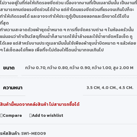
ไม่วางอยู่ในที่ก่อให้เกิดรอยขีดข่วน เนื่องจากงานที่เป็นเมลามีนนั้น เป็นงานที่
สามารถทนต่อแรงขีดข่วนได้บ้าง แต่ถ้าโดนแรงขีดข่วนที่แรงจนเกินไปก็จะ
ทำให้เกิดรอยได้ และอาจจะทำให้ประตูตู้เป็นรอยลอกและฉีกขาดได้ไปใน
ที่สุด
ทำความสะอาดด้วยผ้าชุดน้ำหมาด ๆ การที่ขจัดคราบต่าง ๆ ในห้องครัวนั้น
แน่นอนว่าถ้าเป็นวัสดุที่ทนน้ำก็สามารถใช้น้ำล้างและใช้น้ำยาขัดหรือเช็ด ถู
ได้เลย แต่สำหรับบานประตูเมลามีนนั้นใช้เพียงผ้าชุบน้ำบิดหมาด ๆ แล้วค่อย
ๆ ไล่เช็ดลงไปก็พอ เพื่อที่จะไม่ต้องให้โดนน้ำมากจนเกินไป
ขนาด
กว้าง 0.70
,
กว้าง 0.80
,
กว้าง 0.90
,
กว้าง 1.00
,
สูง 2.00 M
ความหนา
3.5 CM
,
4.0 CM.
,
4.5 CM.
สินค้านี้หมดจากคลังสินค้า ไม่สามารถซื้อได้
Compare
Add to wishlist
รหัสสินค้า:
SW1-ME009