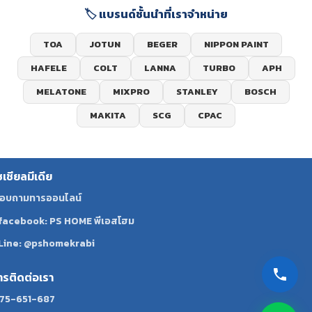
🏷️ แบรนด์ชั้นนำที่เราจำหน่าย
TOA
JOTUN
BEGER
NIPPON PAINT
HAFELE
COLT
LANNA
TURBO
APH
MELATONE
MIXPRO
STANLEY
BOSCH
MAKITA
SCG
CPAC
ซเชียลมีเดีย
อบถามทารออนไลน์
facebook: PS HOME พีเอสโฮม
Line: @pshomekrabi
ทรติดต่อเรา
75-651-687