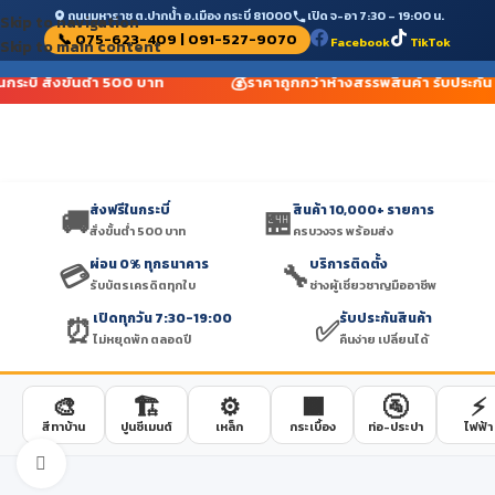
ถนนมหาราช ต.ปากน้ำ อ.เมือง กระบี่ 81000
เปิด จ-อา 7:30 – 19:00 น.
Skip to navigation
📞 075-623-409 | 091-527-9070
Facebook
TikTok
Skip to main content
💰
นกระบี่ สั่งขั้นต่ำ 500 บาท
ราคาถูกกว่าห้างสรรพสินค้า รับประกัน
ส่งฟรีในกระบี่
สินค้า 10,000+ รายการ
🚚
🏪
สั่งขั้นต่ำ 500 บาท
ครบวงจร พร้อมส่ง
ผ่อน 0% ทุกธนาคาร
บริการติดตั้ง
💳
🔧
รับบัตรเครดิตทุกใบ
ช่างผู้เชี่ยวชาญมืออาชีพ
เปิดทุกวัน 7:30-19:00
รับประกันสินค้า
⏰
✅
ไม่หยุดพัก ตลอดปี
คืนง่าย เปลี่ยนได้
🎨
🏗️
⚙️
🟫
🚰
⚡
สีทาบ้าน
ปูนซีเมนต์
เหล็ก
กระเบื้อง
ท่อ-ประปา
ไฟฟ้า
Click to enlarge