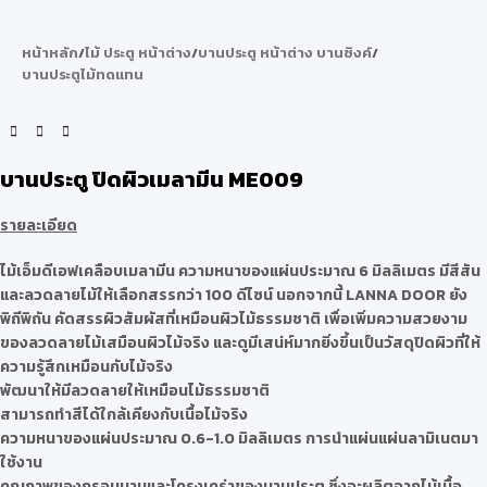
หน้าหลัก
/
ไม้ ประตู หน้าต่าง
/
บานประตู หน้าต่าง บานซิงค์
/
บานประตูไม้ทดแทน
บานประตู ปิดผิวเมลามีน ME009
รายละเอียด
ไม้เอ็มดีเอฟเคลือบเมลามีน ความหนาของแผ่นประมาณ 6 มิลลิเมตร มีสีสัน
และลวดลายไม้ให้เลือกสรรกว่า 100 ดีไซน์ นอกจากนี้ LANNA DOOR ยัง
พิถีพิถัน คัดสรรผิวสัมผัสที่เหมือนผิวไม้ธรรมชาติ เพื่อเพิ่มความสวยงาม
ของลวดลายไม้เสมือนผิวไม้จริง และดูมีเสน่ห์มากยิ่งขึ้นเป็นวัสดุปิดผิวที่ให้
ความรู้สึกเหมือนกับไม้จริง
พัฒนาให้มีลวดลายให้เหมือนไม้ธรรมชาติ
สามารถทำสีได้ใกล้เคียงกับเนื้อไม้จริง
ความหนาของแผ่นประมาณ 0.6-1.0 มิลลิเมตร การนำแผ่นแผ่นลามิเนตมา
ใช้งาน
คุณภาพของกรอบบานและโครงเคร่าของบานประตู ซึ่งจะผลิตจากไม้เนื้อ