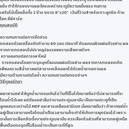
แข็ง ทำให้กรอบบานและโครงเคร่าประตูมีความแข็งแรง ทนทาน
เสริมไม้เนื้อแข็งทั้ง 2 ข้าง ขนาด 8”x20” เว้นที่ว่างสำหรับเจาะลูกบิด ก้าน
โยก คีย์การ์ด
คุณสมบัติ
ความทนทานต่อการขีดข่วน
ทดสอบด้วยเครื่องขัดทำงาน 60 รอบ ต่อนาที ขัดลงบนผิวแผ่นตัวอย่าง ผล
จากการทดสอบไม่ปรากฏร่องรอยความเสียหายใดๆ
ความคงทนต่อการเผาไหม้
การทดสอบโดยการจุดบุหรี่ลงบนแผ่นตัวอย่าง ผลจากการทดสอบเกิด
เพียงคราบสีน้ำตาลแต่สามารถเช็ดออกได้ด้วยน้ำยาเอทานอล
มีความต้านทานต่อไอน้ำ ความทนทานต่อกรดต่างๆ
วิธีดูแลรักษา
พยายามอย่าให้ถูกน้ำมากจนเกินไป ในที่นี่ไมได้หมายถึงว่าไม่สามารถที่จะ
โดนน้ำได้เลย แต่ต้องอย่าลืมว่าบานประตูเมลามีน เป็นบานประตูที่เป็น
ลูกผสมระหว่างไม้ MDF และสารเคลือบลามิเนต นั่นหมายถึงว่า ถ้าหากแช่น้ำ
อยู่เป็นเวลานานหรือโดนน้ำเป็นเวลานานก็จะทำให้เกิดการผุกร่อนได้ เพราะ
ฉะนั้นการเลือกติดตั้งบานประตูเมลามีน ควรเลือกในส่วนที่สามารถอยู่เหนือ
พื้นหรือตรงจุดที่ไม่โดนน้ำจะเป็นการดีที่สุด