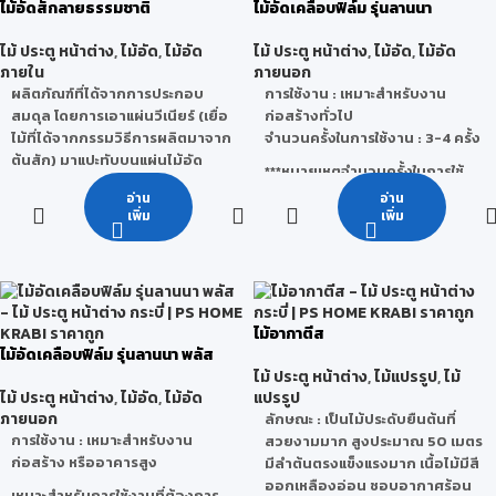
- สามารถนำมาแปรรูปใช้งานได้
ไม้อัดสักลายธรรมชาติ
ไม้อัดเคลือบฟิล์ม รุ่นลานนา
มาตรฐานการทนไฟ จากประเทศ
ที่ผ่านการทดสอบตามมาตรฐาน
หลากหลาย
อังกฤษ
มอก. 178-2549
-มีลวดลายสีน้ำตาลที่สวยงาม
ไม้ ประตู หน้าต่าง
,
ไม้อัด
,
ไม้อัด
ไม้ ประตู หน้าต่าง
,
ไม้อัด
,
ไม้อัด
ทนทานต่อทุกสภาวะอากาศ
ลักษณะการใช้งาน :
เหมาะสำหรับ
-ทนทานต่อการทะลุของไม้
ภายใน
ภายนอก
ป้องกันปลวก และแมลงกินไม้ทุก
งานเฟอร์นิเจอร์ และงานตกแต่ง
- มีเส้นใยที่มีความต้านทานต่อแรง
ผลิตภัณฑ์ที่ได้จากการประกอบ
การใช้งาน : เหมาะสำหรับงาน
ชนิด
คุณสมบัติ :
มีผิวหน้าเรียบเหมาะกับ
ดึงสูง
สมดุล โดยการเอาแผ่นวีเนียร์ (เยื่อ
ก่อสร้างทั่วไป
ไม่มีส่วนผสมของแร่ใยหิน
การทำสี และปิดพื้นผิวต่างๆ
ไม้ที่ได้จากกรรมวิธีการผลิตมาจาก
จำนวนครั้งในการใช้งาน : 3-4 ครั้ง
ทำงานง่าย โดยสามารถใช้เครื่อง
ประโยชน์
: ใช้ในการทำเฟอร์นิเจอร์
ต้นสัก) มาแปะทับบนแผ่นไม้อัด
มือไม้ทั่วไปในการทำงาน เช่น ตัด
ทำไม้คิ้ว ไม้บัว วงกบประตู ทำบาน
***หมายเหตุจำนวนครั้งในการใช้
ลักษณะที่สำคัญคือ การจัดให้ไม้
เจาะ ขัดผิว ปาดมุม ฯลฯ
ประตู ทำโต๊ะ เก้าอี้ รวมถึงยัง
งานจริงนั้นสามารถเปลี่ยนแปลง
อ่าน
อ่าน
บางแต่ละแผ่นมีแนวเสี้ยนขวางตั้ง
ประหยัดเวลา และค่าแรงก่อสร้าง
สามารถนำมาทำเป็นงานตกแต่ง
ได้ โดยขึ้นอยู่กับ สภาพแวดล้อม วิธี
เพิ่ม
เพิ่ม
ฉากกัน เพื่อเพิ่มคุณสมบัติทาง
เป็นมิตรต่อสิ่งแวดล้อม เนื่องจาก
ต่างๆได้
ใช้งานของผู้ใช้ การเก็บรักษา และ
ความแข็งแรง และลดการขยายตัว
เป็นกระบวนการผลิตที่ปราศจาก
สภาวะอากาศ
หรือหดตัวในระนาบของแผ่นให้น้อย
มลพิษทั้งระบบ
ที่สุด ด้วยคุณสมบัติพิเศษไม้อัดสัก
น้ำหนัก (กก./แผ่น) : 32 กก., 40
คือ ใช้กาว E2 ที่ปลอดภัยต่อ
กก., 48 กก., 65 กก., 81 กก., 97
ไม้อากาตีส
สุขภาพ มาตรฐานยุโรป ไม้อัดสักมี
กก.
ไม้อัดเคลือบฟิล์ม รุ่นลานนา พลัส
หลายลายให้เลือก
น้ำหนัก (กก./ตร.ม.) : 11.1 กก.,
ไม้ ประตู หน้าต่าง
,
ไม้แปรรูป
,
ไม้
13.9 กก., 16.7 กก., 22.6 กก.,
ลักษณะการใช้งาน : เหมาะสำหรับ
ไม้ ประตู หน้าต่าง
,
ไม้อัด
,
ไม้อัด
แปรรูป
28.1 กก., 33.7 กก.
งานเฟอร์นิเจอร์ งานตกแต่งภายใน
ภายนอก
ลักษณะ
: เป็นไม้ประดับยืนต้นที่
ขนาดพิเศษ : 122 x 244 cm. / 120
บิวท์อิน ฯลฯ
การใช้งาน : เหมาะสำหรับงาน
สวยงามมาก สูงประมาณ 50 เมตร
x 300 cm. หรือ ตามตกลงกับทาง
ก่อสร้าง หรืออาคารสูง
มีลำต้นตรงแข็งแรงมาก เนื้อไม้มีสี
บริษัท
ออกเหลืองอ่อน ชอบอากาศร้อน
เหมาะสำหรับการใช้งานที่ต้องการ