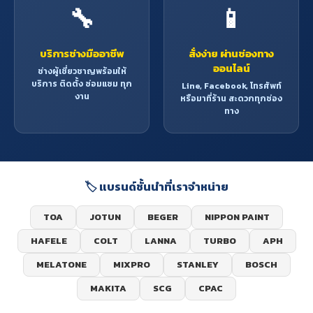
🔧
📱
บริการช่างมืออาชีพ
สั่งง่าย ผ่านช่องทาง
ออนไลน์
ช่างผู้เชี่ยวชาญพร้อมให้
บริการ ติดตั้ง ซ่อมแซม ทุก
Line, Facebook, โทรศัพท์
งาน
หรือมาที่ร้าน สะดวกทุกช่อง
ทาง
🏷️ แบรนด์ชั้นนำที่เราจำหน่าย
TOA
JOTUN
BEGER
NIPPON PAINT
HAFELE
COLT
LANNA
TURBO
APH
MELATONE
MIXPRO
STANLEY
BOSCH
MAKITA
SCG
CPAC