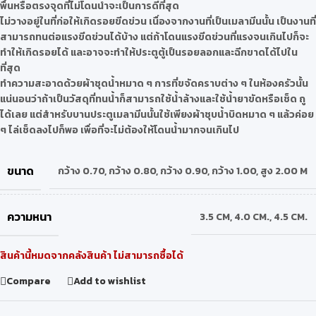
พื้นหรือตรงจุดที่ไม่โดนน้ำจะเป็นการดีที่สุด
ไม่วางอยู่ในที่ก่อให้เกิดรอยขีดข่วน เนื่องจากงานที่เป็นเมลามีนนั้น เป็นงานที่
สามารถทนต่อแรงขีดข่วนได้บ้าง แต่ถ้าโดนแรงขีดข่วนที่แรงจนเกินไปก็จะ
ทำให้เกิดรอยได้ และอาจจะทำให้ประตูตู้เป็นรอยลอกและฉีกขาดได้ไปใน
ที่สุด
ทำความสะอาดด้วยผ้าชุดน้ำหมาด ๆ การที่ขจัดคราบต่าง ๆ ในห้องครัวนั้น
แน่นอนว่าถ้าเป็นวัสดุที่ทนน้ำก็สามารถใช้น้ำล้างและใช้น้ำยาขัดหรือเช็ด ถู
ได้เลย แต่สำหรับบานประตูเมลามีนนั้นใช้เพียงผ้าชุบน้ำบิดหมาด ๆ แล้วค่อย
ๆ ไล่เช็ดลงไปก็พอ เพื่อที่จะไม่ต้องให้โดนน้ำมากจนเกินไป
ขนาด
กว้าง 0.70
,
กว้าง 0.80
,
กว้าง 0.90
,
กว้าง 1.00
,
สูง 2.00 M
ความหนา
3.5 CM
,
4.0 CM.
,
4.5 CM.
สินค้านี้หมดจากคลังสินค้า ไม่สามารถซื้อได้
Compare
Add to wishlist