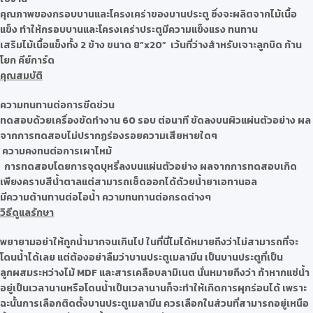
คุณภาพของกรอบบานและโครงเคร่าของบานประตู ซึ่งจะผลิตจากไม้เนื้อ
แข็ง ทำให้กรอบบานและโครงเคร่าประตูมีความแข็งแรง ทนทาน
เสริมไม้เนื้อแข็งทั้ง 2 ข้าง ขนาด 8”x20” เว้นที่ว่างสำหรับเจาะลูกบิด ก้าน
โยก คีย์การ์ด
คุณสมบัติ
ความทนทานต่อการขีดข่วน
ทดสอบด้วยเครื่องขัดทำงาน 60 รอบ ต่อนาที ขัดลงบนผิวแผ่นตัวอย่าง ผล
จากการทดสอบไม่ปรากฏร่องรอยความเสียหายใดๆ
ความคงทนต่อการเผาไหม้
การทดสอบโดยการจุดบุหรี่ลงบนแผ่นตัวอย่าง ผลจากการทดสอบเกิด
เพียงคราบสีน้ำตาลแต่สามารถเช็ดออกได้ด้วยน้ำยาเอทานอล
มีความต้านทานต่อไอน้ำ ความทนทานต่อกรดต่างๆ
วิธีดูแลรักษา
พยายามอย่าให้ถูกน้ำมากจนเกินไป ในที่นี่ไมได้หมายถึงว่าไม่สามารถที่จะ
โดนน้ำได้เลย แต่ต้องอย่าลืมว่าบานประตูเมลามีน เป็นบานประตูที่เป็น
ลูกผสมระหว่างไม้ MDF และสารเคลือบลามิเนต นั่นหมายถึงว่า ถ้าหากแช่น้ำ
อยู่เป็นเวลานานหรือโดนน้ำเป็นเวลานานก็จะทำให้เกิดการผุกร่อนได้ เพราะ
ฉะนั้นการเลือกติดตั้งบานประตูเมลามีน ควรเลือกในส่วนที่สามารถอยู่เหนือ