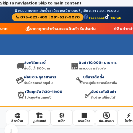
Skip to navigation
Skip to main content
ถนนมหาราช ต.ปากน้ำ อ.เมือง กระบี่ 81000
เปิด จ-อา 7:30 – 19:00 น.
📞 075-623-409 | 091-527-9070
Facebook
TikTok
💰
⭐
0 บาท
ราคาถูกกว่าห้างสรรพสินค้า รับประกัน
สินค้ากว
ส่งฟรีในกระบี่
สินค้า 10,000+ รายการ
🚚
🏪
สั่งขั้นต่ำ 500 บาท
ครบวงจร พร้อมส่ง
ผ่อน 0% ทุกธนาคาร
บริการติดตั้ง
💳
🔧
รับบัตรเครดิตทุกใบ
ช่างผู้เชี่ยวชาญมืออาชีพ
เปิดทุกวัน 7:30-19:00
รับประกันสินค้า
⏰
✅
ไม่หยุดพัก ตลอดปี
คืนง่าย เปลี่ยนได้
🎨
🏗️
⚙️
🟫
🚰
⚡
สีทาบ้าน
ปูนซีเมนต์
เหล็ก
กระเบื้อง
ท่อ-ประปา
ไฟฟ้า
Click to enlarge