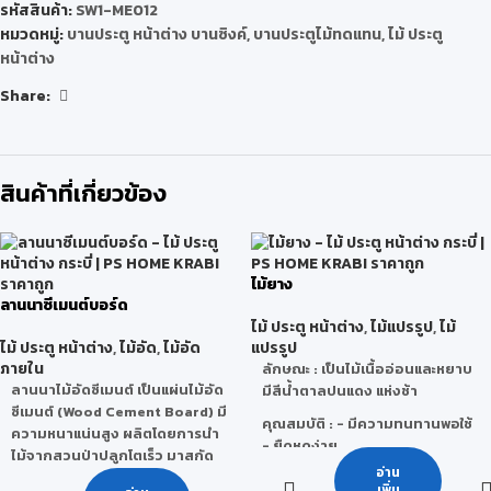
รหัสสินค้า:
SW1-ME012
หมวดหมู่:
บานประตู หน้าต่าง บานซิงค์
,
บานประตูไม้ทดแทน
,
ไม้ ประตู
หน้าต่าง
Share:
สินค้าที่เกี่ยวข้อง
ไม้ยาง
ลานนาซีเมนต์บอร์ด
ไม้ ประตู หน้าต่าง
,
ไม้แปรรูป
,
ไม้
ไม้ ประตู หน้าต่าง
,
ไม้อัด
,
ไม้อัด
แปรรูป
ภายใน
ลักษณะ
: เป็นไม้เนื้ออ่อนและหยาบ
ลานนาไม้อัดซีเมนต์ เป็นแผ่นไม้อัด
มีสีน้ำตาลปนแดง แห่งช้า
ซีเมนต์ (Wood Cement Board) มี
คุณสมบัติ
: - มีความทนทานพอใช้
ความหนาแน่นสูง ผลิตโดยการนำ
- ยืดหดง่าย
ไม้จากสวนป่าปลูกโตเร็ว มาสกัด
- เลื่อย ไส ผ่าง่าย
อ่าน
เป็นชิ้นขนาดเล็กผสมกับปูนซีเมนต์
- ไม้บิดงอตามสภาพภูมิอากาศ
เพิ่ม