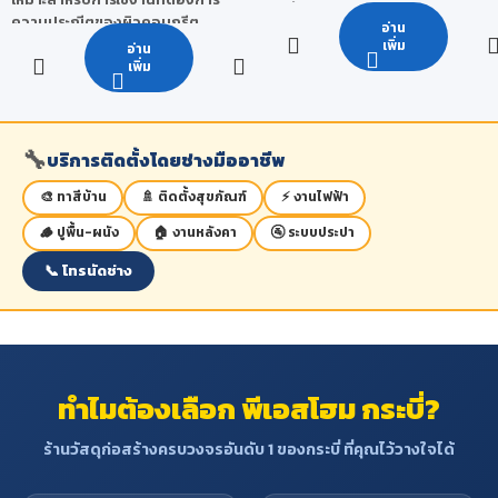
ขนาดพิเศษ (ความหนา) : 14
และชื้น มีถิ่นกำเนิด สันนิษฐานว่ามี
ความประณีตของผิวคอนกรีต
mm./15 mm./18 mm.
อ่าน
ถิ่นกำเนิดจากประเทศอินโดนีเซีย
เรียบสวยพิเศษ
เพิ่ม
อ่าน
จำนวนครั้งในการใช้งาน : 10-15
เพิ่ม
คุณสมบัติ
: ไม้อกาตีสเป็นไม้เนื้อ
ครั้ง
ละเอียด ไม่เปลี่ยนรูปทรง ทนทาน
***หมายเหตุ จำนวนครั้งในการใช้
ประโยชน์
: นิยมนำไม้อกาตีสมาทำ
งานจริงนั้นสามารถเปลี่ยนแปลง
ประตู เฟอร์นิเจอร์ กรอบรูปหรือแม้
🔧
บริการติดตั้งโดยช่างมืออาชีพ
ได้ โดยขึ้นอยู่กับ สภาพแวดล้อม วิธี
กระทั่งเครื่องดนตรี เพราะเป็นไม้
ใช้งานของผู้ใช้ การเก็บรักษา และ
ละเอียด ไม่เปลี่ยนรูปทรง ทนทาน
🎨 ทาสีบ้าน
🚿 ติดตั้งสุขภัณฑ์
⚡ งานไฟฟ้า
สภาวะอากาศ
เป็นไม้ประดับภายในบ้าน
🪵 ปูพื้น-ผนัง
🏠 งานหลังคา
🚰 ระบบประปา
📞 โทรนัดช่าง
ทำไมต้องเลือก พีเอสโฮม กระบี่?
ร้านวัสดุก่อสร้างครบวงจรอันดับ 1 ของกระบี่ ที่คุณไว้วางใจได้