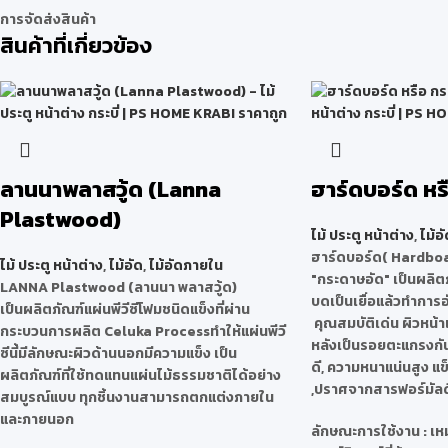
การจัดส่งสินค้า
สินค้าที่เกี่ยวข้อง
ลานนาพลาสวู้ด (Lanna
ฮาร์ดบอร์ด หร
Plastwood)
ไม้ ประตู หน้าต่าง
,
ไม้อั
ฮาร์ดบอร์ด( Hardbo
ไม้ ประตู หน้าต่าง
,
ไม้อัด
,
ไม้อัดภายใน
"กระดาษอัด" เป็นผลิตภ
LANNA Plastwood (ลานนา พลาสวู้ด)
บดเป็นเยื่อแล้วทำการ
เป็นผลิตภัณฑ์แผ่นพีวีซีโฟมชนิดแข็งที่ผ่าน
คุณสมบัติเด่น ผิวหน้า
กระบวนการผลิต Celuka Processทำให้แผ่นพีวี
หลังเป็นรอยตะแกรงกัน
ซีนี้มีลักษณะผิวด้านนอกมีความแข็ง เป็น
ดี, ความหนาแน่นสูง แข
ผลิตภัณฑ์ที่ใช้ทดแทนแผ่นไม้ธรรมชาติได้อย่าง
,ปราศจากสารฟอร์มัลด
สมบูรณ์แบบ ทุกชิ้นงานสามารถตกแต่งภายใน
และภายนอก
ลักษณะการใช้งาน : เ