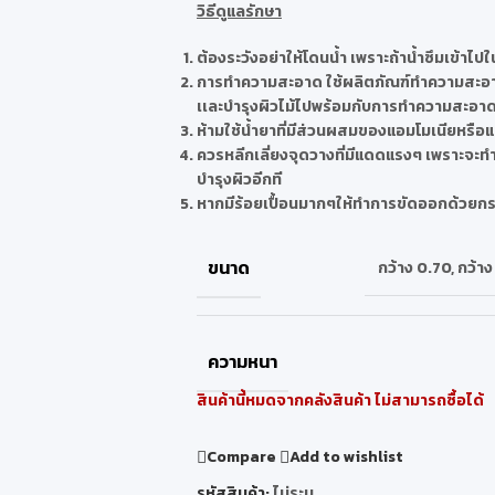
วิธีดูแลรักษา
ต้องระวังอย่าให้โดนน้ำ เพราะถ้าน้ำซึมเข้าไปใน
การทำความสะอาด ใช้ผลิตภัณฑ์ทำความสะอาดเฟ
เเละบำรุงผิวไม้ไปพร้อมกับการทำความสะอา
ห้ามใช้น้ำยาที่มีส่วนผสมของแอมโมเนียหรื
ควรหลีกเลี่ยงจุดวางที่มีแดดแรงๆ เพราะจะ
บำรุงผิวอีกที
หากมีร้อยเปื้อนมากๆให้ทำการขัดออกด้วยกระ
ขนาด
กว้าง 0.70
,
กว้าง
ความหนา
สินค้านี้หมดจากคลังสินค้า ไม่สามารถซื้อได้
Compare
Add to wishlist
รหัสสินค้า:
ไม่ระบุ