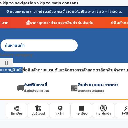
Skip to navigation
Skip to main content
ถนนมหาราช ต.ปากน้ำ อ.เมือง กระบี่ 81000
เปิด จ-อา 7:30 – 19:00 น.
💰
⭐
าท
ราคาถูกกว่าห้างสรรพสินค้า รับประกัน
สินค้ากว่า
Select category
มวดหมู่สินค้า
ซื้อสินค้าตามแบรนด์
แนวคิดทางการค้า
แคตตาล็อกสินค้า
สถานที
ส่งฟรีในกระบี่
สินค้า 10,000+ รายการ
🚚
🏪
สั่งขั้นต่ำ 500 บาท
ครบวงจร พร้อมส่ง
🎨
🏗️
⚙️
🟫
🚰
⚡
สีทาบ้าน
ปูนซีเมนต์
เหล็ก
กระเบื้อง
ท่อ-ประปา
ไฟฟ้