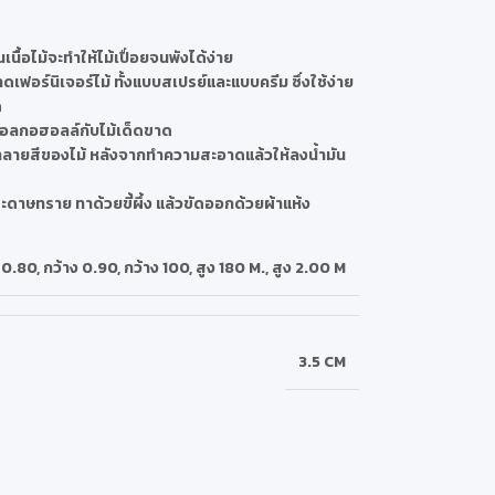
เนื้อไม้จะทำให้ไม้เปื่อยจนพังได้ง่าย
อร์นิเจอร์ไม้ ทั้งแบบสเปรย์และแบบครีม ซึ่งใช้ง่าย
ด
อแอลกอฮอลล์กับไม้เด็ดขาด
ทำลายสีของไม้ หลังจากทำความสะอาดแล้วให้ลงน้ำมัน
ดาษทราย ทาด้วยขี้ผึ้ง แล้วขัดออกด้วยผ้าแห้ง
 0.80
,
กว้าง 0.90
,
กว้าง 100
,
สูง 180 M.
,
สูง 2.00 M
3.5 CM