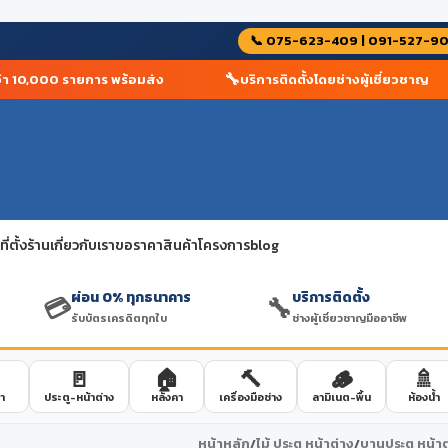
📞 075-623-409 | 091-527-9
🔧
 10,000 รายการ พร้อมส่ง
บริการติดตั้งโดยช่างผู้เชี่ยวชาญ
่ตั้งร้าน
เกี่ยวกับเรา
ขอราคาสินค้าโครงการ
blog
ผ่อน 0% ทุกธนาคาร
บริการติดตั้ง
💳
🔧
รับบัตรเครดิตทุกใบ
ช่างผู้เชี่ยวชาญมืออาชีพ
🚪
🏠
🔨
🪵
🚿
า
ประตู-หน้าต่าง
หลังคา
เครื่องมือช่าง
ลามิเนต-พื้น
ห้องน้ำ
หน้าหลัก
/
ไม้ ประตู หน้าต่าง
/
บานประตู หน้าต