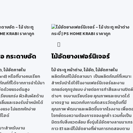
ือ กระดาษอัด
ไม้อัดยางเฟอร์นิเจอร์
ด
,
ไม้อัดภายใน
ไม้ ประตู หน้าต่าง
,
ไม้อัด
,
ไม้อัดภายใน
ard)
หรือที่บางคนเรียก
ผลิตภัณฑ์ไม้อัดลานนา เป็นผลิตภัณฑ์ที่เหมาะ
ัณฑ์ที่ได้จากการนำไม้มา
สำหรับนำไปใช้ในงานเฟอร์นิเจอร์และงาน
อัดด้วยแรงดันสูง
ตกแต่งทุกรูปแบบ ง่ายต่อการทำสีและงานปิดผ
เรียบแกร่ง ผิวสัมผัสด้าน
ต่างๆ จบงานเรียบร้อย คุณภาพและขนาดได้
ลื่นและรองรับน้ำหนักได้
มาตรฐาน ผนวกกับการคัดสรรวัตถุดิบที่มี
็งแรง ไม่แตกหักง่าย
คุณภาพ พัฒนาและผลิตขึ้นจากโรงงาน เพื่อต
ีไฮด์
โจทย์ตรงความต้องการของลูกค้า รวมทั้งเป็น
มิตรกับสิ่งแวดล้อม ซี่งรุ่นไม้อัดยางลานนาเก
หมาะสำหรับงาน
กาว E1 และมีไม้อัดยางที่ผ่านการทดสอบตาม