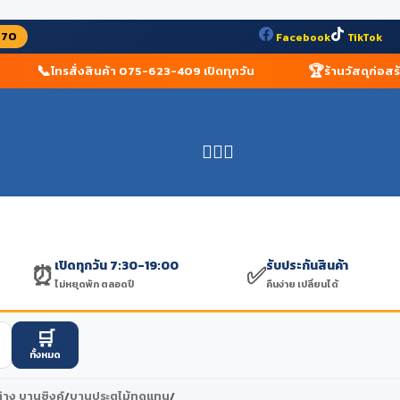
070
Facebook
TikTok
📞
🏆
โทรสั่งสินค้า 075-623-409 เปิดทุกวัน
ร้านวัสดุก่อสร้างอั
฿
0.00
เปิดทุกวัน 7:30-19:00
รับประกันสินค้า
⏰
✅
ไม่หยุดพัก ตลอดปี
คืนง่าย เปลี่ยนได้
🛒
ทั้งหมด
่าง บานซิงค์
/
บานประตูไม้ทดแทน
/