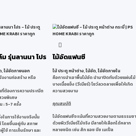
ล์ม รุ่นลานนา โปร
ไม้อัดแฟนซี
ด
,
ไม้อัดภายนอก
ไม้ ประตู หน้าต่าง
,
ไม้อัด
,
ไม้อัดภายใน
ับงานก่อสร้าง หรือ
คือการนำเอาพื้นไม้อัด นำมาปิดทับด้วยแผ่นไม้
บางเนื้อแข็ง (วีเนียร์) โชว์ลวดลายเพื่อให้เกิด
นที่ต้องการความประณีต
ความสวยงาม
สวยพิเศษ
คุณสมบัติ
 : 5-7 ครั้ง
ไม้อัดแฟนซีจะเน้นที่ความสวยงามตามธรรมชา
งในการใช้งานจริงนั้น
ด้วยผิววีเนียร์ไม้จริง มีลายให้เลือกได้หลาก
โดยขึ้นอยู่กับ สภาพ
หลายชนิด เช่น สัก แอช บีช เมเปิ้ล
ู้ใช้ การเก็บรักษา และ