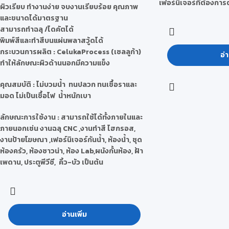
เฟอร์นิเจอร์ที่ต้องกา
ผิวเรียบ ทำงานง่าย จบงานเรียบร้อย คุณภาพ
และขนาดได้มาตรฐาน
สามารถทำฉลุ /ไดคัตได้
พิมพ์สีและทำสีบนแผ่นพลาสวู้ดได้
กระบวนการผลิต
: CelukaProcess (เซลลูก้า)
อ่า
ทำให้ลักษณะผิวด้านนอกมีความแข็ง
คุณสมบัติ
: ไม่บวมน้ำ ทนปลวก ทนเชื้อราและ
มอด ไม่เป็นเชื้อไฟ น้ำหนักเบา
ลักษณะการใช้งาน
: สามารถใช้ได้ทั้งภายในและ
ภายนอกเช่น งานฉลุ CNC ,งานทำสี ไฮกรอส,
งานป้ายโฆษณา ,เฟอร์นิเจอร์กันน้ำ, ห้องน้ำ, ชุด
ห้องครัว, ห้องซาวน่า, ห้อง Lab,ผนังกั้นห้อง, ฝ้า
เพดาน, ประตูพีวีซี, คิ้ว-บัว เป็นต้น
อ่านเพิ่ม