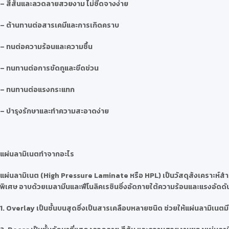
– สีสันและลวดลายสวยงาม ไม่ซีดจางง่าย
– ต้านทานต่อสารเคมีและการเกิดคราบ
– ทนต่อความร้อนและความชื้น
– ทนทานต่อการขัดถูและขีดข่วน
– ทนทานต่อแรงกระแทก
– บำรุงรักษาและทำความสะอาดง่าย
แผ่นลามิเนตทำจากอะไร
แผ่นลามิเนต (High Pressure Laminate หรือ HPL) เป็นวัสดุสังเคราะห์สำห
พิเศษ อาบด้วยเมลามีนและฟีโนลิคเรซินซึ่งอัดภายใต้ความร้อนและแรงอัดดันสู
1. Overlay เป็นชั้นบนสุดซึ่งเป็นสารเคลือบหลายชนิด ช่วยให้แผ่นลามิเ