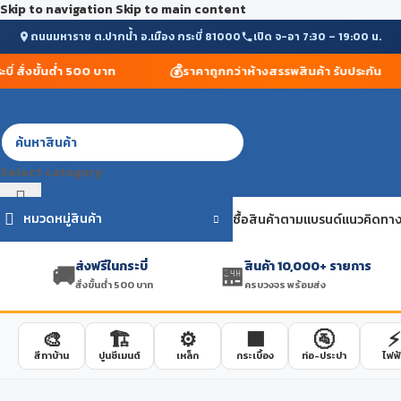
Skip to navigation
Skip to main content
ถนนมหาราช ต.ปากน้ำ อ.เมือง กระบี่ 81000
เปิด จ-อา 7:30 – 19:00 น.
💰
 สั่งขั้นต่ำ 500 บาท
ราคาถูกกว่าห้างสรรพสินค้า รับประกัน
Select category
หมวดหมู่สินค้า
ซื้อสินค้าตามแบรนด์
แนวคิดทาง
ส่งฟรีในกระบี่
สินค้า 10,000+ รายการ
🚚
🏪
สั่งขั้นต่ำ 500 บาท
ครบวงจร พร้อมส่ง
🎨
🏗️
⚙️
🟫
🚰
⚡
สีทาบ้าน
ปูนซีเมนต์
เหล็ก
กระเบื้อง
ท่อ-ประปา
ไฟฟ้