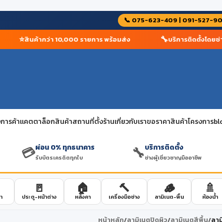
📞 075-623-409 | 091-527-9
⭐
🔧
สินค้ากว่า 10,000 รายการ พร้อมส่ง
บริการติดตั้งโดยช่างผู
การค้า
แคตตาล็อกสินค้า
สถานที่ตั้งร้าน
เกี่ยวกับเรา
ขอราคาสินค้าโครงการ
bl
ผ่อน 0% ทุกธนาคาร
บริการติดตั้ง
💳
🔧
รับบัตรเครดิตทุกใบ
ช่างผู้เชี่ยวชาญมืออาชีพ
🚪
🏠
🔨
🪵
🚿
า
ประตู-หน้าต่าง
หลังคา
เครื่องมือช่าง
ลามิเนต-พื้น
ห้องน้ำ
หน้าหลัก
/
ลามิเนตปิดผิว
/
ลามิเนตสีพื้น
/
ลาม