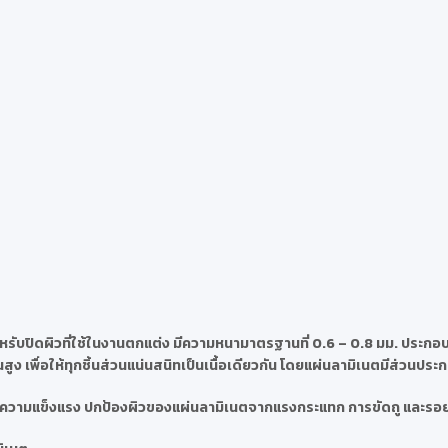
รับปิดผิวที่ใช้ในงานตกแต่ง มีความหนามาตรฐานที่ 0.6 – 0.8 มม. ประกอบด
ง เพื่อให้ทุกชิ้นส่วนแน่นสนิทเป็นเนื้อเดียวกัน โดยแผ่นลามิเนตมีส่วนประ
นตมีความแข็งแรง ปกป้องผิวของแผ่นลามิเนตจากแรงกระแทก การขัดถู และรอ