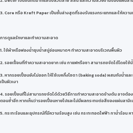
2. Decor เป็นชั้นถัดมาที่แสดงลวดลาย สีสัน และความสวยงามของแผ่นลา
3. Core หรือ Kraft Paper เป็นชั้นล่างสุดที่รองรับแรงกระแทกและให้ความหน
การดูแลรักษาและทำความสะอาด
1. ใช้ผ้าหรือฟองน้ำชุบน้ำสบู่อ่อนหมาดๆ ทำความสะอาดบริเวณพื้นผิว
2. รอยเปื้อนที่ทำความสะอาดยาก เช่น กาแฟหรือชา สามารถขจัดได้โดยใช้น้
3. หากรอยเปื้อนยังไม่ออก ให้ใช้เบคกิ้งโซดา (baking soda) ผสมกับน้ำแ
เป็นผิวเงา
4. รอยเปื้อนที่ไม่สามารถขจัดได้ด้วยวิธีการทำความสะอาดข้างต้น อาจต้องใช
ตอนซ้ำอีก หากเห็นว่ารอยเปื้อนหายไปและไม่มีผลกระทบต่อสีของแผ่นลามิ
5. กระทะร้อนและอุปกรณ์ที่มีความร้อนสูง เช่น กระทะทอดไฟฟ้า กาน้ำร้อ