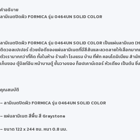
คำอธิบาย
ลามิเนตปิดผิว
FORMICA รุ่น 0464UN SOLID COLOR
ลามิเนตปิดผิว
FORMICA รุ่น 0464UN SOLID COLOR
เป็นแผ่นลามิเนต (H
ติดวอลเปเปอร์ ด้วยข้อดีของแผ่นลามิเนตที่มีสีสันและลวดลายให้เลือกมากม
ตัวเรามากกว่าที่คิด ทั้งในห้าง ร้านค้า โรงแรม บ้าน ที่พัก คอนโดมิเนียม ส
เก็บของ ตู้บิลท์อิน หน้าบานตู้ ชั้นวางของ ท็อปเคาน์เตอร์ หัวเตียง เป็นต้
คุณสมบัติ
– ลามิเนตปิดผิว FORMICA รุ่น 0464UN SOLID COLOR
– แผ่นลามิเนต สีพื้น สี Graystone
– ขนาด 122 x 244 ซม. หนา 0.8 มม.