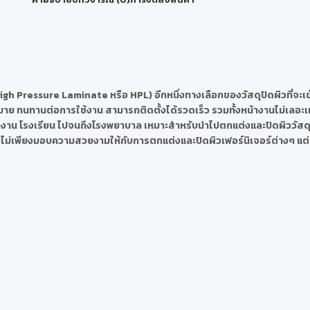
igh Pressure Laminate หรือ HPL) อีกหนึ่งทางเลือกของวัสดุปิดผิวที่จะเข
าย ทนทานต่อการใช้งาน สามารถติดตั้งได้รวดเร็ว รวมทั้งหน้างานไม่เลอะเท
ำนักงาน โรงเรียน ไปจนถึงโรงพยาบาล เหมาะสำหรับนำไปตกแต่งและปิดผิววัสดุได้ห
น ซึ่งไม่เพียงมอบความสวยงามให้กับการตกแต่งและปิดผิวเฟอร์นิเจอร์ต่างๆ แต่ย