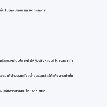
ึ้น ไม่โก่ง บิดงอ และแตกหักง่าย
กหรือแรงเกินไปอาจทำให้ผิวเสียหายได้ โดยเฉพาะถ้า
งนาที ล้างออกด้วยน้ำอุ่นและเช็ดให้แห้ง อาจทำขั้น
แผ่นกันความร้อนหรือขาตั้งเสมอ