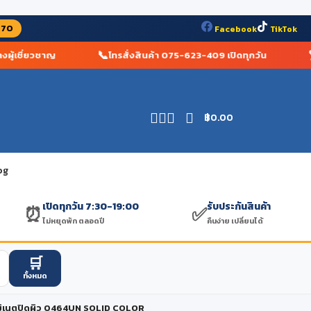
070
Facebook
TikTok
📞
🏆
้เชี่ยวชาญ
โทรสั่งสินค้า 075-623-409 เปิดทุกวัน
ร
฿
0.00
og
เปิดทุกวัน 7:30-19:00
รับประกันสินค้า
⏰
✅
ไม่หยุดพัก ตลอดปี
คืนง่าย เปลี่ยนได้
🛒
ทั้งหมด
ิเนตปิดผิว 0464UN SOLID COLOR