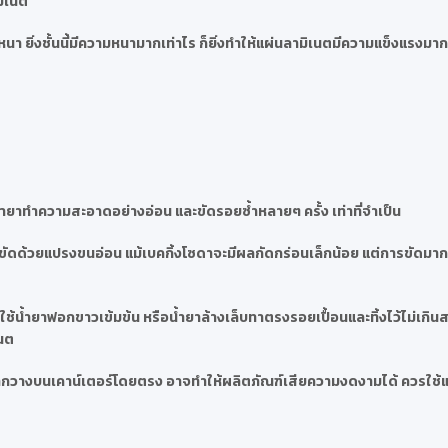
มิเนต
า ยิ่งชั้นนี้มีความหนามากเท่าไร ก็ยิ่งทำให้แผ่นลามิเนตมีความแข็งแรงมากข
ำยาทำความสะอาดอย่างอ่อน และขัดรอยซ้ำหลายๆ ครั้ง เท่าที่จำเป็น
ละขัดด้วยแปรงขนอ่อน แม้เบคกิ้งโซดาจะมีผลกัดกร่อนเล็กน้อย แต่การขัดมา
้น้ำยาฟอกขาวเข้มข้น หรือน้ำยาล้างเล็บทาตรงรอยเปื้อนและทิ้งไว้ไม่เกินสอ
เนต
น หากวางบนเคาน์เตอร์โดยตรง อาจทำให้ผลิตภัณฑ์เสียความงดงามได้ ควรใช้