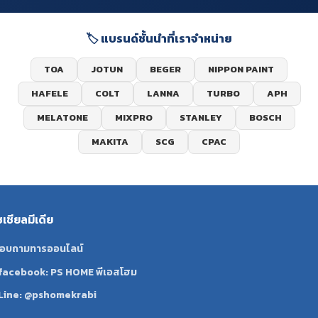
🏷️ แบรนด์ชั้นนำที่เราจำหน่าย
TOA
JOTUN
BEGER
NIPPON PAINT
HAFELE
COLT
LANNA
TURBO
APH
MELATONE
MIXPRO
STANLEY
BOSCH
MAKITA
SCG
CPAC
ซเชียลมีเดีย
อบถามทารออนไลน์
facebook: PS HOME พีเอสโฮม
Line: @pshomekrabi