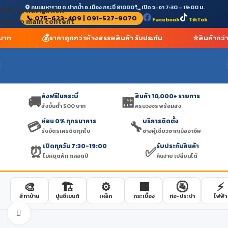
ถนนมหาราช ต.ปากน้ำ อ.เมือง กระบี่ 81000
เปิด จ-อา 7:30 – 19:00 น.
Skip to navigation
📞 075-623-409 | 091-527-9070
Facebook
TikTok
Skip to main content
💰
⭐
 บาท
ราคาถูกกว่าห้างสรรพสินค้า รับประกัน
สินค้ากว่
ส่งฟรีในกระบี่
สินค้า 10,000+ รายการ
🚚
🏪
สั่งขั้นต่ำ 500 บาท
ครบวงจร พร้อมส่ง
ผ่อน 0% ทุกธนาคาร
บริการติดตั้ง
💳
🔧
รับบัตรเครดิตทุกใบ
ช่างผู้เชี่ยวชาญมืออาชีพ
เปิดทุกวัน 7:30-19:00
รับประกันสินค้า
⏰
✅
ไม่หยุดพัก ตลอดปี
คืนง่าย เปลี่ยนได้
🎨
🏗️
⚙️
🟫
🚰
⚡
สีทาบ้าน
ปูนซีเมนต์
เหล็ก
กระเบื้อง
ท่อ-ประปา
ไฟฟ้า
Click to enlarge