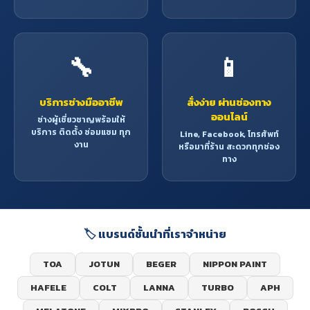
🔧
📱
บริการช่างมืออาชีพ
สั่งง่าย ผ่านช่องทาง
ออนไลน์
ช่างผู้เชี่ยวชาญพร้อมให้
บริการ ติดตั้ง ซ่อมแซม ทุก
Line, Facebook, โทรศัพท์
งาน
หรือมาที่ร้าน สะดวกทุกช่อง
ทาง
🏷️ แบรนด์ชั้นนำที่เราจำหน่าย
TOA
JOTUN
BEGER
NIPPON PAINT
HAFELE
COLT
LANNA
TURBO
APH