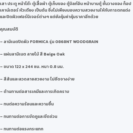
เสา ประตู หน้าโต๊ะ ตู้เสื้อผ้า ตู้เก็บของ ตู้บิลท์อิน หน้าบานตู้ ชั้นวางของ ท็อป
เคาน์เตอร์ หัวเตียง เป็นต้น ซึ่งไม่เพียงมอบความสวยงามให้กับการตกแต่ง
และปิดผิวเฟอร์นิเจอร์ต่างๆ แต่ยังคุ้มค่าคุ้มราคาอีกด้วย
คุณสมบัติ
– ลามิเนตปิดผิว FORMICA รุ่น 0868NT WOODGRAIN
– แผ่นลามิเนต ลายไม้ สี Beige Oak
– ขนาด 122 x 244 ซม. หนา 0.8 มม.
– สีสันและลวดลายสวยงาม ไม่ซีดจางง่าย
– ต้านทานต่อสารเคมีและการเกิดคราบ
– ทนต่อความร้อนและความชื้น
– ทนทานต่อการขัดถูและขีดข่วน
– ทนทานต่อแรงกระแทก