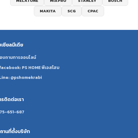
MELATONE
MIXPRO
STANLEY
BOSCH
MAKITA
SCG
CPAC
ซเชียลมีเดีย
อบถามทารออนไลน์
facebook: PS HOME พีเอสโฮม
Line: @pshomekrabi
ทรติดต่อเรา
75-651-687
ถานที่ตั้งบริษัท