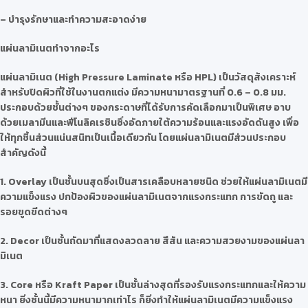
– บำรุงรักษาและทำความสะอาดง่าย
แผ่นลามิเนตทำจากอะไร
แผ่นลามิเนต (High Pressure Laminate หรือ HPL) เป็นวัสดุสังเคราะห์
สำหรับปิดผิวที่ใช้ในงานตกแต่ง มีความหนามาตรฐานที่ 0.6 – 0.8 มม.
ประกอบด้วยชั้นต่างๆ ของกระดาษที่ได้รับการคัดเลือกมาเป็นพิเศษ อาบ
ด้วยเมลามีนและฟีโนลิคเรซินซึ่งอัดภายใต้ความร้อนและแรงอัดดันสูง เพื่อ
ให้ทุกชิ้นส่วนแน่นสนิทเป็นเนื้อเดียวกัน โดยแผ่นลามิเนตมีส่วนประกอบ
สำคัญดังนี้
1. Overlay เป็นชั้นบนสุดซึ่งเป็นสารเคลือบหลายชนิด ช่วยให้แผ่นลามิเนตมี
ความแข็งแรง ปกป้องผิวของแผ่นลามิเนตจากแรงกระแทก การขัดถู และ
รอยขูดขีดต่างๆ
2. Decor เป็นชั้นถัดมาที่แสดงลวดลาย สีสัน และความสวยงามของแผ่นลา
มิเนต
3. Core หรือ Kraft Paper เป็นชั้นล่างสุดที่รองรับแรงกระแทกและให้ความ
หนา ยิ่งชั้นนี้มีความหนามากเท่าไร ก็ยิ่งทำให้แผ่นลามิเนตมีความแข็งแรง