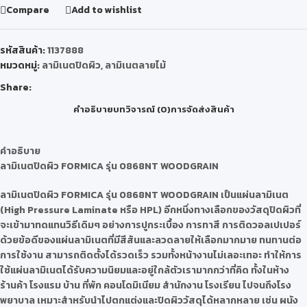
Compare
Add to wishlist
รหัสสินค้า:
1137888
หมวดหมู่:
ลามิเนตปิดผิว
,
ลามิเนตลายไม้
Share:
คำอธิบาย
บทวิจารณ์ (0)
การจัดส่งสินค้า
คำอธิบาย
ลามิเนตปิดผิว
FORMICA รุ่น 0868NT WOODGRAIN
ลามิเนตปิดผิว
FORMICA รุ่น 0868NT WOODGRAIN
เป็นแผ่นลามิเนต
(High Pressure Laminate หรือ HPL) อีกหนึ่งทางเลือกของวัสดุปิดผิวที่
จะเข้ามาทดแทนวิธีเดิมๆ อย่างการปูกระเบื้อง การทาสี การติดวอลเปเปอร์
ด้วยข้อดีของแผ่นลามิเนตที่มีสีสันและลวดลายให้เลือกมากมาย ทนทานต่อ
การใช้งาน สามารถติดตั้งได้รวดเร็ว รวมทั้งหน้างานไม่เลอะเทอะ ทำให้การ
ใช้แผ่นลามิเนตได้รับความนิยมและอยู่ใกล้ตัวเรามากกว่าที่คิด ทั้งในห้าง
ร้านค้า โรงแรม บ้าน ที่พัก คอนโดมิเนียม สำนักงาน โรงเรียน ไปจนถึงโรง
พยาบาล เหมาะสำหรับนำไปตกแต่งและปิดผิววัสดุได้หลากหลาย เช่น ผนัง