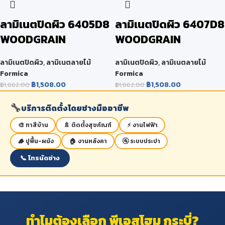
ลามิเนตปิดผิว 6405D8
ลามิเนตปิดผิว 6407D8
WOODGRAIN
WOODGRAIN
ลามิเนตปิดผิว
,
ลามิเนตลายไม้
ลามิเนตปิดผิว
,
ลามิเนตลายไม้
Formica
Formica
฿
1,508.00
฿
1,508.00
฿
1,662.00
฿
1,662.00
🔧
บริการติดตั้งโดยช่างมืออาชีพ
🎨 ทาสีบ้าน
🚿 ติดตั้งสุขภัณฑ์
⚡ งานไฟฟ้า
🪵 ปูพื้น-ผนัง
🏠 งานหลังคา
🚰 ระบบประปา
📞 โทรนัดช่าง
ทำไมต้องเลือก พีเอสโฮม กระบี่?