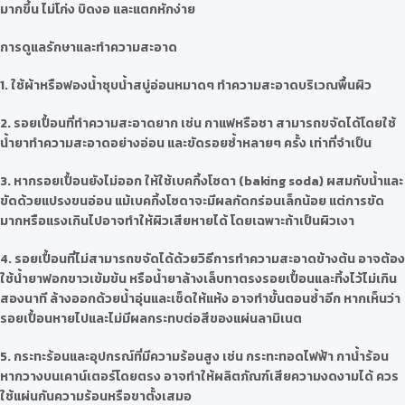
มากขึ้น ไม่โก่ง บิดงอ และแตกหักง่าย
การดูแลรักษาและทำความสะอาด
1. ใช้ผ้าหรือฟองน้ำชุบน้ำสบู่อ่อนหมาดๆ ทำความสะอาดบริเวณพื้นผิว
2. รอยเปื้อนที่ทำความสะอาดยาก เช่น กาแฟหรือชา สามารถขจัดได้โดยใช้
น้ำยาทำความสะอาดอย่างอ่อน และขัดรอยซ้ำหลายๆ ครั้ง เท่าที่จำเป็น
3. หากรอยเปื้อนยังไม่ออก ให้ใช้เบคกิ้งโซดา (baking soda) ผสมกับน้ำและ
ขัดด้วยแปรงขนอ่อน แม้เบคกิ้งโซดาจะมีผลกัดกร่อนเล็กน้อย แต่การขัด
มากหรือแรงเกินไปอาจทำให้ผิวเสียหายได้ โดยเฉพาะถ้าเป็นผิวเงา
4. รอยเปื้อนที่ไม่สามารถขจัดได้ด้วยวิธีการทำความสะอาดข้างต้น อาจต้อง
ใช้น้ำยาฟอกขาวเข้มข้น หรือน้ำยาล้างเล็บทาตรงรอยเปื้อนและทิ้งไว้ไม่เกิน
สองนาที ล้างออกด้วยน้ำอุ่นและเช็ดให้แห้ง อาจทำขั้นตอนซ้ำอีก หากเห็นว่า
รอยเปื้อนหายไปและไม่มีผลกระทบต่อสีของแผ่นลามิเนต
5. กระทะร้อนและอุปกรณ์ที่มีความร้อนสูง เช่น กระทะทอดไฟฟ้า กาน้ำร้อน
หากวางบนเคาน์เตอร์โดยตรง อาจทำให้ผลิตภัณฑ์เสียความงดงามได้ ควร
ใช้แผ่นกันความร้อนหรือขาตั้งเสมอ