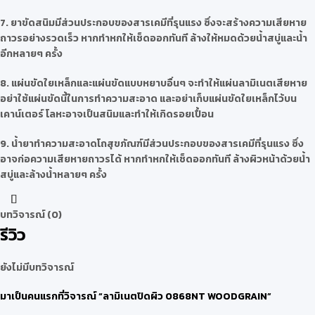
7. ยาขัดสนิมมีส่วนประกอบของสารเคมีที่รุนแรง ซึ่งจะสร้างความเสียหาย
ถาวรอย่างรวดเร็ว หากทำหกให้เช็ดออกทันที ล้างให้หมดด้วยน้ำสบู่และน้ำ
อีกหลายๆ ครั้ง
8. แผ่นขัดใยเหล็กและแผ่นขัดแบบหยาบอื่นๆ จะทำให้แผ่นลามิเนตเสียหาย
อย่าใช้แผ่นขัดนี้ในการทำความสะอาด และอย่าเก็บแผ่นขัดใยเหล็กไว้บน
เคาน์เตอร์ โลหะอาจเป็นสนิมและทำให้เกิดรอยเปื้อน
9. น้ำยาทำความสะอาดโถสุขภัณฑ์มีส่วนประกอบของสารเคมีที่รุนแรง ซึ่ง
อาจก่อความเสียหายถาวรได้ หากทำหกให้เช็ดออกทันที ล้างผิวหน้าด้วยน้ำ
สบู่และล้างน้ำหลายๆ ครั้ง
บทวิจารณ์ (0)
รีวิว
ยังไม่มีบทวิจารณ์
มาเป็นคนแรกที่วิจารณ์ “ลามิเนตปิดผิว 0868NT WOODGRAIN”