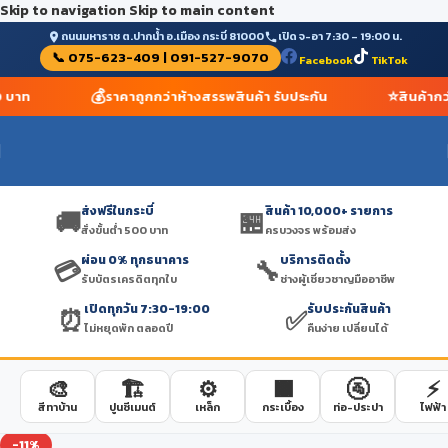
Skip to navigation
Skip to main content
ถนนมหาราช ต.ปากน้ำ อ.เมือง กระบี่ 81000
เปิด จ-อา 7:30 – 19:00 น.
📞 075-623-409 | 091-527-9070
Facebook
TikTok
💰
⭐
0 บาท
ราคาถูกกว่าห้างสรรพสินค้า รับประกัน
สินค้ากว
ส่งฟรีในกระบี่
สินค้า 10,000+ รายการ
🚚
🏪
สั่งขั้นต่ำ 500 บาท
ครบวงจร พร้อมส่ง
ผ่อน 0% ทุกธนาคาร
บริการติดตั้ง
💳
🔧
รับบัตรเครดิตทุกใบ
ช่างผู้เชี่ยวชาญมืออาชีพ
เปิดทุกวัน 7:30-19:00
รับประกันสินค้า
⏰
✅
ไม่หยุดพัก ตลอดปี
คืนง่าย เปลี่ยนได้
🎨
🏗️
⚙️
🟫
🚰
⚡
สีทาบ้าน
ปูนซีเมนต์
เหล็ก
กระเบื้อง
ท่อ-ประปา
ไฟฟ้า
-11%