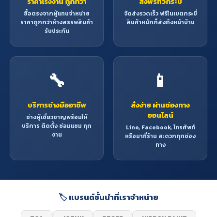
ราคาโรงงาน ถูกกว่า
ส่งฟรีทั่วกระบี่
ซื้อตรงจากผู้แทนจำหน่าย
จัดส่งรวดเร็ว ฟรีในเขตกระบี่
ราคาถูกกว่าห้างสรรพสินค้า
สินค้าหนักก็ส่งถึงหน้าบ้าน
รับประกัน
🔧
📱
บริการช่างมืออาชีพ
สั่งง่าย ผ่านช่องทาง
ออนไลน์
ช่างผู้เชี่ยวชาญพร้อมให้
บริการ ติดตั้ง ซ่อมแซม ทุก
Line, Facebook, โทรศัพท์
งาน
หรือมาที่ร้าน สะดวกทุกช่อง
ทาง
🏷️ แบรนด์ชั้นนำที่เราจำหน่าย