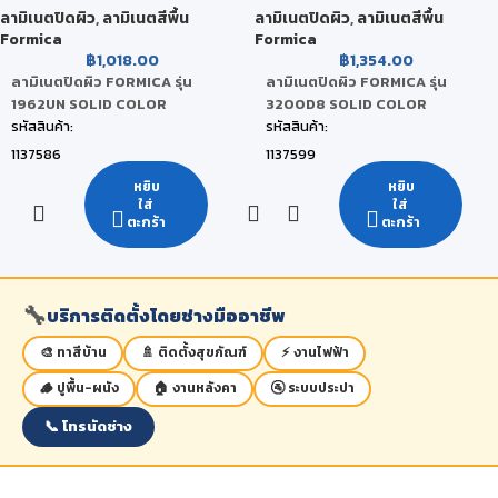
สถานะสินค้า:
สถานะสินค้า:
ลามิเนตปิดผิว
,
ลามิเนตสีพื้น
ลามิเนตปิดผิว
,
ลามิเนตสีพื้น
Formica
Formica
สินค้าพร้อมส่ง (จัดส่งภายใน 2-5 วัน)
สินค้าพร้อมส่ง (จัดส่งภายใน 2-5 วัน)
฿
1,018.00
฿
1,354.00
ลามิเนตปิดผิว FORMICA รุ่น
ลามิเนตปิดผิว FORMICA รุ่น
1962UN SOLID COLOR
3200D8 SOLID COLOR
รหัสสินค้า:
รหัสสินค้า:
1137586
1137599
ยี่ห้อ:
ยี่ห้อ:
หยิบ
หยิบ
ใส่
ใส่
FORMICA
FORMICA
ตะกร้า
ตะกร้า
สี:
สี:
Magnolia
Ultra White
ขนาดสินค้า:
ขนาดสินค้า:
🔧
บริการติดตั้งโดยช่างมืออาชีพ
122 x 244 x 0.08 CM
122 x 244 x 0.08 CM
หน่วยนับ:
หน่วยนับ:
🎨 ทาสีบ้าน
🚿 ติดตั้งสุขภัณฑ์
⚡ งานไฟฟ้า
แผ่น
แผ่น
🪵 ปูพื้น-ผนัง
🏠 งานหลังคา
🚰 ระบบประปา
สถานะสินค้า:
สถานะสินค้า:
📞 โทรนัดช่าง
สินค้าพร้อมส่ง (จัดส่งภายใน 2-5 วัน)
สินค้าพร้อมส่ง (จัดส่งภายใน 2-5 วัน)