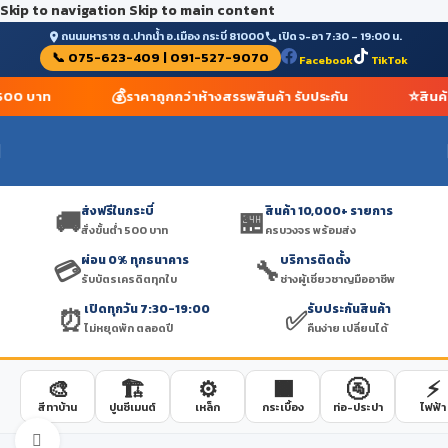
Skip to navigation
Skip to main content
ถนนมหาราช ต.ปากน้ำ อ.เมือง กระบี่ 81000
เปิด จ-อา 7:30 – 19:00 น.
📞 075-623-409 | 091-527-9070
Facebook
TikTok
💰
⭐
ำ 500 บาท
ราคาถูกกว่าห้างสรรพสินค้า รับประกัน
สินค
ส่งฟรีในกระบี่
สินค้า 10,000+ รายการ
🚚
🏪
สั่งขั้นต่ำ 500 บาท
ครบวงจร พร้อมส่ง
ผ่อน 0% ทุกธนาคาร
บริการติดตั้ง
💳
🔧
รับบัตรเครดิตทุกใบ
ช่างผู้เชี่ยวชาญมืออาชีพ
เปิดทุกวัน 7:30-19:00
รับประกันสินค้า
⏰
✅
ไม่หยุดพัก ตลอดปี
คืนง่าย เปลี่ยนได้
🎨
🏗️
⚙️
🟫
🚰
⚡
สีทาบ้าน
ปูนซีเมนต์
เหล็ก
กระเบื้อง
ท่อ-ประปา
ไฟฟ้า
Click to enlarge