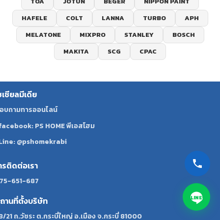
TOA
JOTUN
BEGER
NIPPON PAINT
HAFELE
COLT
LANNA
TURBO
APH
MELATONE
MIXPRO
STANLEY
BOSCH
MAKITA
SCG
CPAC
ซเชียลมีเดีย
อบถามทารออนไลน์
facebook: PS HOME พีเอสโฮม
Line: @pshomekrabi
ทรติดต่อเรา
75-651-687
LINE
ถานที่ตั้งบริษัท
8/21 ถ.วัชระ ต.กระบี่ใหญ่ อ.เมือง จ.กระบี่ 81000