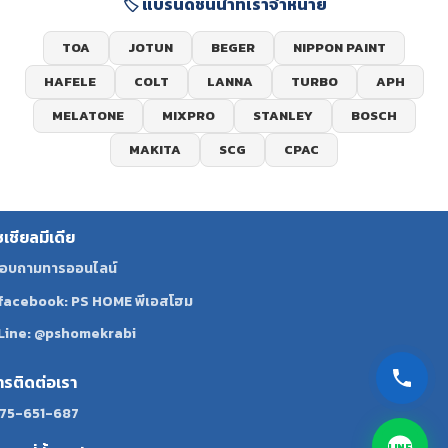
🏷️ แบรนด์ชั้นนำที่เราจำหน่าย
TOA
JOTUN
BEGER
NIPPON PAINT
HAFELE
COLT
LANNA
TURBO
APH
MELATONE
MIXPRO
STANLEY
BOSCH
MAKITA
SCG
CPAC
ซเชียลมีเดีย
อบถามทารออนไลน์
facebook: PS HOME พีเอสโฮม
Line: @pshomekrabi
ทรติดต่อเรา
75-651-687
LINE