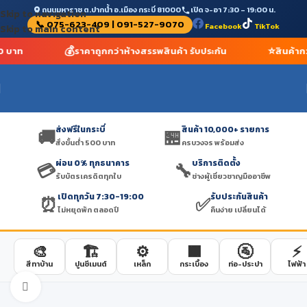
ถนนมหาราช ต.ปากน้ำ อ.เมือง กระบี่ 81000
เปิด จ-อา 7:30 – 19:00 น.
Skip to navigation
📞 075-623-409 | 091-527-9070
Facebook
TikTok
Skip to main content
💰
⭐
00 บาท
ราคาถูกกว่าห้างสรรพสินค้า รับประกัน
สินค้าก
ส่งฟรีในกระบี่
สินค้า 10,000+ รายการ
🚚
🏪
สั่งขั้นต่ำ 500 บาท
ครบวงจร พร้อมส่ง
ผ่อน 0% ทุกธนาคาร
บริการติดตั้ง
💳
🔧
รับบัตรเครดิตทุกใบ
ช่างผู้เชี่ยวชาญมืออาชีพ
เปิดทุกวัน 7:30-19:00
รับประกันสินค้า
⏰
✅
ไม่หยุดพัก ตลอดปี
คืนง่าย เปลี่ยนได้
🎨
🏗️
⚙️
🟫
🚰
⚡
สีทาบ้าน
ปูนซีเมนต์
เหล็ก
กระเบื้อง
ท่อ-ประปา
ไฟฟ้า
Click to enlarge