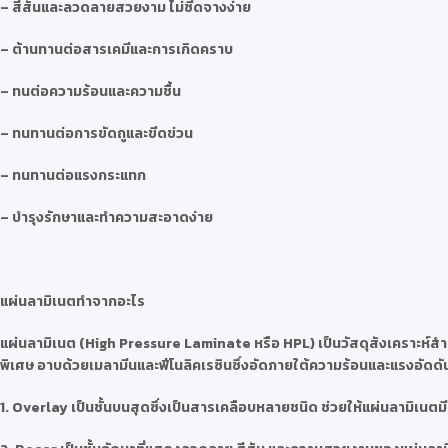
– สีสันและลวดลายสวยงาม ไม่ซีดจางง่าย
– ต้านทานต่อสารเคมีและการเกิดคราบ
– ทนต่อความร้อนและความชื้น
– ทนทานต่อการขัดถูและขีดข่วน
– ทนทานต่อแรงกระแทก
– บำรุงรักษาและทำความสะอาดง่าย
แผ่นลามิเนตทำจากอะไร
แผ่นลามิเนต (High Pressure Laminate หรือ HPL) เป็นวัสดุสังเคราะห์สำห
พิเศษ อาบด้วยเมลามีนและฟีโนลิคเรซินซึ่งอัดภายใต้ความร้อนและแรงอัดดันสู
1. Overlay เป็นชั้นบนสุดซึ่งเป็นสารเคลือบหลายชนิด ช่วยให้แผ่นลามิเ