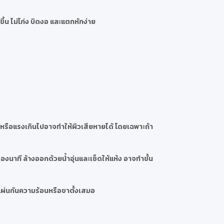
ึ้น ไม่โก่ง บิดงอ และแตกหักง่าย
กหรือแรงเกินไปอาจทำให้ผิวเสียหายได้ โดยเฉพาะถ้า
งนาที ล้างออกด้วยน้ำอุ่นและเช็ดให้แห้ง อาจทำขั้น
แผ่นกันความร้อนหรือขาตั้งเสมอ