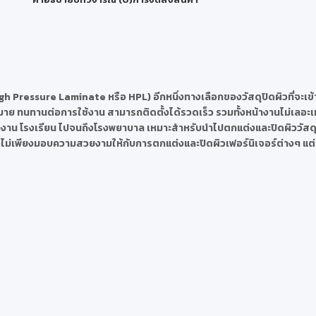
gh Pressure Laminate หรือ HPL) อีกหนึ่งทางเลือกของวัสดุปิดผิวที่จะเข้
าย ทนทานต่อการใช้งาน สามารถติดตั้งได้รวดเร็ว รวมทั้งหน้างานไม่เลอะเท
ำนักงาน โรงเรียน ไปจนถึงโรงพยาบาล เหมาะสำหรับนำไปตกแต่งและปิดผิววัสดุได้ห
น ซึ่งไม่เพียงมอบความสวยงามให้กับการตกแต่งและปิดผิวเฟอร์นิเจอร์ต่างๆ แต่ย