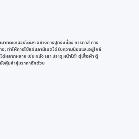
ามาทดแทนวิธีเดิมๆ อย่างการปูกระเบื้อง การทาสี การ
อะ ทำให้การใช้แผ่นลามิเนตได้รับความนิยมและอยู่ใกล้
ลากหลาย เช่น ผนัง เสา ประตู หน้าโต๊ะ ตู้เสื้อผ้า ตู้
ังคุ้มค่าคุ้มราคาอีกด้วย