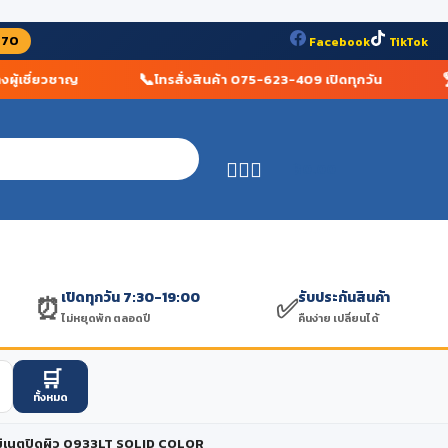
070
Facebook
TikTok
📞
🏆
้เชี่ยวชาญ
โทรสั่งสินค้า 075-623-409 เปิดทุกวัน
ร
฿
0.00
เปิดทุกวัน 7:30-19:00
รับประกันสินค้า
⏰
✅
ไม่หยุดพัก ตลอดปี
คืนง่าย เปลี่ยนได้
🛒
ทั้งหมด
ิเนตปิดผิว 0933LT SOLID COLOR