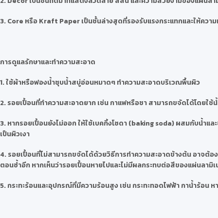
2. Decor เป็นชั้นถัดมาที่แสดงลวดลาย สีสัน และความสวยงามของแผ่นลา
3. Core หรือ Kraft Paper เป็นชั้นล่างสุดที่รองรับแรงกระแทกและให้ความหน
การดูแลรักษาและทำความสะอาด
1. ใช้ผ้าหรือฟองน้ำชุบน้ำสบู่อ่อนหมาดๆ ทำความสะอาดบริเวณพื้นผิว
2. รอยเปื้อนที่ทำความสะอาดยาก เช่น กาแฟหรือชา สามารถขจัดได้โดยใช้น้
3. หากรอยเปื้อนยังไม่ออก ให้ใช้เบคกิ้งโซดา (baking soda) ผสมกับน้ำแ
เป็นผิวเงา
4. รอยเปื้อนที่ไม่สามารถขจัดได้ด้วยวิธีการทำความสะอาดข้างต้น อาจต้องใช
ตอนซ้ำอีก หากเห็นว่ารอยเปื้อนหายไปและไม่มีผลกระทบต่อสีของแผ่นลามิ
5. กระทะร้อนและอุปกรณ์ที่มีความร้อนสูง เช่น กระทะทอดไฟฟ้า กาน้ำร้อ