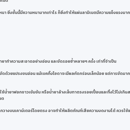
มิเนต
า ยิ่งชั้นนี้มีความหนามากเท่าไร ก็ยิ่งทำให้แผ่นลามิเนตมีความแข็งแรงมากข
ำยาทำความสะอาดอย่างอ่อน และขัดรอยซ้ำหลายๆ ครั้ง เท่าที่จำเป็น
ละขัดด้วยแปรงขนอ่อน แม้เบคกิ้งโซดาจะมีผลกัดกร่อนเล็กน้อย แต่การขัดมา
้น้ำยาฟอกขาวเข้มข้น หรือน้ำยาล้างเล็บทาตรงรอยเปื้อนและทิ้งไว้ไม่เกินสอ
เนต
น หากวางบนเคาน์เตอร์โดยตรง อาจทำให้ผลิตภัณฑ์เสียความงดงามได้ ควรใช้