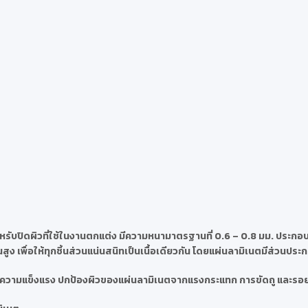
รับปิดผิวที่ใช้ในงานตกแต่ง มีความหนามาตรฐานที่ 0.6 – 0.8 มม. ประกอบด
ง เพื่อให้ทุกชิ้นส่วนแน่นสนิทเป็นเนื้อเดียวกัน โดยแผ่นลามิเนตมีส่วนประ
นตมีความแข็งแรง ปกป้องผิวของแผ่นลามิเนตจากแรงกระแทก การขัดถู และรอ