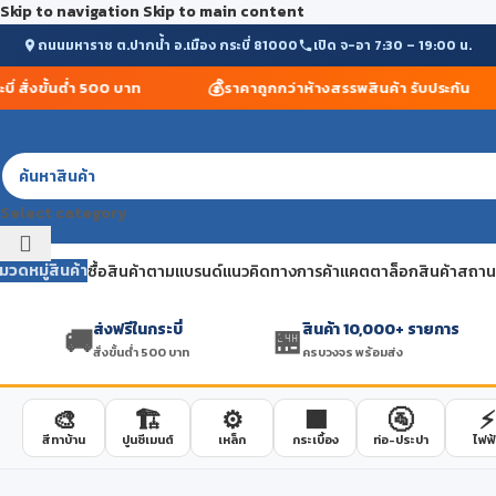
Skip to navigation
Skip to main content
ถนนมหาราช ต.ปากน้ำ อ.เมือง กระบี่ 81000
เปิด จ-อา 7:30 – 19:00 น.
💰
สั่งขั้นต่ำ 500 บาท
ราคาถูกกว่าห้างสรรพสินค้า รับประกัน
Select category
มวดหมู่สินค้า
ซื้อสินค้าตามแบรนด์
แนวคิดทางการค้า
แคตตาล็อกสินค้า
สถานที
ส่งฟรีในกระบี่
สินค้า 10,000+ รายการ
🚚
🏪
สั่งขั้นต่ำ 500 บาท
ครบวงจร พร้อมส่ง
🎨
🏗️
⚙️
🟫
🚰
⚡
สีทาบ้าน
ปูนซีเมนต์
เหล็ก
กระเบื้อง
ท่อ-ประปา
ไฟฟ้