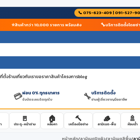
📞 075-623-409 | 091-527-9
⭐
🔧
สินค้ากว่า 10,000 รายการ พร้อมส่ง
บริการติดตั้งโดยช่างผู
่ตั้งร้าน
เกี่ยวกับเรา
ขอราคาสินค้าโครงการ
blog
ผ่อน 0% ทุกธนาคาร
บริการติดตั้ง
💳
🔧
รับบัตรเครดิตทุกใบ
ช่างผู้เชี่ยวชาญมืออาชีพ
🚪
🏠
🔨
🪵
🚿
า
ประตู-หน้าต่าง
หลังคา
เครื่องมือช่าง
ลามิเนต-พื้น
ห้องน้ำ
หน้าหลัก
/
ลามิเนตปิดผิว
/
ลามิเนตสีพื้น
/
ลาม