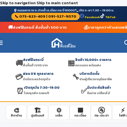
Skip to navigation
Skip to main content
ถนนมหาราช ต.ปากน้ำ อ.เมือง กระบี่ 81000
เปิด จ-อา 7:30 – 19:00 น.
📞 075-623-409 | 091-527-9070
Facebook
TikTok
🚚
💰
ส่งฟรีในกระบี่ สั่งขั้นต่ำ 500 บาท
ราคาถูกกว่าห้างสรรพสิน
ส่งฟรีในกระบี่
สินค้า 10,000+ รายการ
🚚
🏪
สั่งขั้นต่ำ 500 บาท
ครบวงจร พร้อมส่ง
ผ่อน 0% ทุกธนาคาร
บริการติดตั้ง
💳
🔧
รับบัตรเครดิตทุกใบ
ช่างผู้เชี่ยวชาญมืออาชีพ
เปิดทุกวัน 7:30-19:00
รับประกันสินค้า
⏰
✅
ไม่หยุดพัก ตลอดปี
คืนง่าย เปลี่ยนได้
🎨
🏗️
⚙️
🟫
🚰
⚡
สีทาบ้าน
ปูนซีเมนต์
เหล็ก
กระเบื้อง
ท่อ-ประปา
ไฟฟ้า