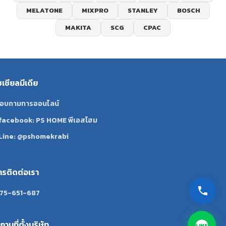
MELATONE
MIXPRO
STANLEY
BOSCH
MAKITA
SCG
CPAC
ซเชียลมีเดีย
อบถามทารออนไลน์
facebook: PS HOME พีเอสโฮม
Line: @pshomekrabi
ทรติดต่อเรา
75-651-687
ถานที่ตั้งบริษัท
LINE