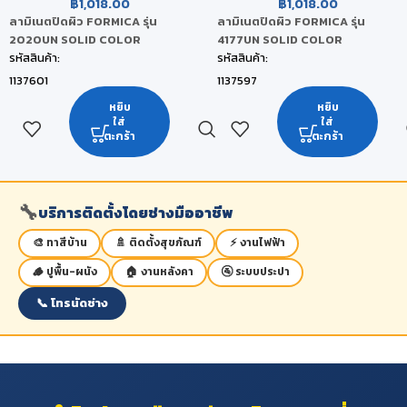
฿
1,018.00
฿
1,018.00
ลามิเนตปิดผิว FORMICA รุ่น
ลามิเนตปิดผิว FORMICA รุ่น
2020UN SOLID COLOR
4177UN SOLID COLOR
รหัสสินค้า:
รหัสสินค้า:
1137601
1137597
ยี่ห้อ:
ยี่ห้อ:
หยิบ
หยิบ
ใส่
ใส่
FORMICA
FORMICA
ตะกร้า
ตะกร้า
สี:
สี:
Tornado
เขียวมะนาว
ขนาดสินค้า:
ขนาดสินค้า:
🔧
บริการติดตั้งโดยช่างมืออาชีพ
122 x 244 x 0.08 CM
122 x 244 x 0.08 CM
หน่วยนับ:
หน่วยนับ:
🎨 ทาสีบ้าน
🚿 ติดตั้งสุขภัณฑ์
⚡ งานไฟฟ้า
แผ่น
แผ่น
🪵 ปูพื้น-ผนัง
🏠 งานหลังคา
🚰 ระบบประปา
สถานะสินค้า:
สถานะสินค้า:
📞 โทรนัดช่าง
สินค้าพร้อมส่ง (จัดส่งภายใน 2-5 วัน)
สินค้าพร้อมส่ง (จัดส่งภายใน 2-5 วัน)