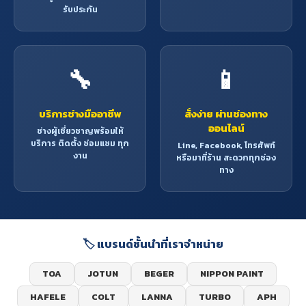
รับประกัน
🔧
📱
บริการช่างมืออาชีพ
สั่งง่าย ผ่านช่องทาง
ออนไลน์
ช่างผู้เชี่ยวชาญพร้อมให้
บริการ ติดตั้ง ซ่อมแซม ทุก
Line, Facebook, โทรศัพท์
งาน
หรือมาที่ร้าน สะดวกทุกช่อง
ทาง
🏷️ แบรนด์ชั้นนำที่เราจำหน่าย
TOA
JOTUN
BEGER
NIPPON PAINT
HAFELE
COLT
LANNA
TURBO
APH