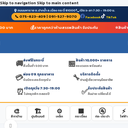
Skip to navigation
Skip to main content
ถนนมหาราช ต.ปากน้ำ อ.เมือง กระบี่ 81000
เปิด จ-อา 7:30 – 19:00 น.
📞 075-623-409 | 091-527-9070
Facebook
TikTok
💰
⭐
 500 บาท
ราคาถูกกว่าห้างสรรพสินค้า รับประกัน
สินค้
ส่งฟรีในกระบี่
สินค้า 10,000+ รายการ
🚚
🏪
สั่งขั้นต่ำ 500 บาท
ครบวงจร พร้อมส่ง
ผ่อน 0% ทุกธนาคาร
บริการติดตั้ง
💳
🔧
รับบัตรเครดิตทุกใบ
ช่างผู้เชี่ยวชาญมืออาชีพ
เปิดทุกวัน 7:30-19:00
รับประกันสินค้า
⏰
✅
ไม่หยุดพัก ตลอดปี
คืนง่าย เปลี่ยนได้
🎨
🏗️
⚙️
🟫
🚰
⚡
สีทาบ้าน
ปูนซีเมนต์
เหล็ก
กระเบื้อง
ท่อ-ประปา
ไฟฟ้า
Click to enlarge