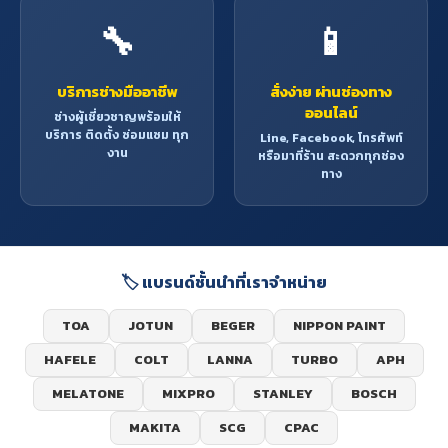
🔧
📱
บริการช่างมืออาชีพ
สั่งง่าย ผ่านช่องทาง
ออนไลน์
ช่างผู้เชี่ยวชาญพร้อมให้
บริการ ติดตั้ง ซ่อมแซม ทุก
Line, Facebook, โทรศัพท์
งาน
หรือมาที่ร้าน สะดวกทุกช่อง
ทาง
🏷️ แบรนด์ชั้นนำที่เราจำหน่าย
TOA
JOTUN
BEGER
NIPPON PAINT
HAFELE
COLT
LANNA
TURBO
APH
MELATONE
MIXPRO
STANLEY
BOSCH
MAKITA
SCG
CPAC