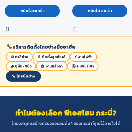
หยิบใส่ตะกร้า
หยิบใส่ตะกร้า
🔧
บริการติดตั้งโดยช่างมืออาชีพ
🎨 ทาสีบ้าน
🚿 ติดตั้งสุขภัณฑ์
⚡ งานไฟฟ้า
🪵 ปูพื้น-ผนัง
🏠 งานหลังคา
🚰 ระบบประปา
📞 โทรนัดช่าง
ทำไมต้องเลือก พีเอสโฮม กระบี่?
ร้านวัสดุก่อสร้างครบวงจรอันดับ 1 ของกระบี่ ที่คุณไว้วางใจได้