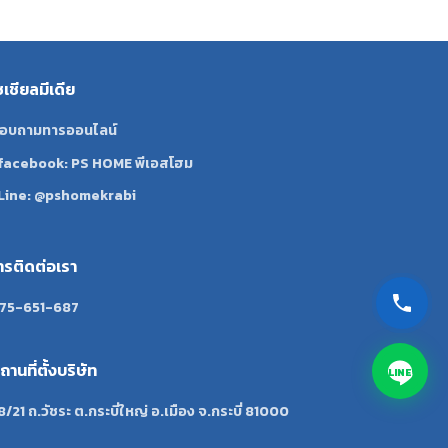
ซเชียลมีเดีย
อบถามทารออนไลน์
facebook: PS HOME พีเอสโฮม
Line: @pshomekrabi
ทรติดต่อเรา
75-651-687
ถานที่ตั้งบริษัท
LINE
8/21 ถ.วัชระ ต.กระบี่ใหญ่ อ.เมือง จ.กระบี่ 81000