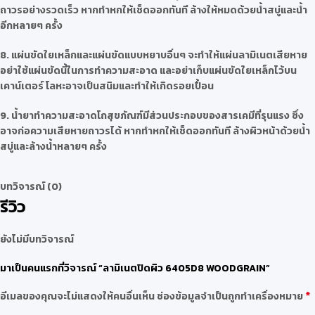
ถาวรอย่างรวดเร็ว หากทำหกให้เช็ดออกทันที ล้างให้หมดด้วยน้ำสบู่และน้ำ
อีกหลายๆ ครั้ง
8. แผ่นขัดใยเหล็กและแผ่นขัดแบบหยาบอื่นๆ จะทำให้แผ่นลามิเนตเสียหาย
อย่าใช้แผ่นขัดนี้ในการทำความสะอาด และอย่าเก็บแผ่นขัดใยเหล็กไว้บน
เคาน์เตอร์ โลหะอาจเป็นสนิมและทำให้เกิดรอยเปื้อน
9. น้ำยาทำความสะอาดโถสุขภัณฑ์มีส่วนประกอบของสารเคมีที่รุนแรง ซึ่ง
อาจก่อความเสียหายถาวรได้ หากทำหกให้เช็ดออกทันที ล้างผิวหน้าด้วยน้ำ
สบู่และล้างน้ำหลายๆ ครั้ง
บทวิจารณ์ (0)
รีวิว
ยังไม่มีบทวิจารณ์
มาเป็นคนแรกที่วิจารณ์ “ลามิเนตปิดผิว 6405D8 WOODGRAIN”
*
อีเมลของคุณจะไม่แสดงให้คนอื่นเห็น
ช่องข้อมูลจำเป็นถูกทำเครื่องหมาย