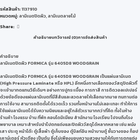
รหัสสินค้า:
1137910
หมวดหมู่:
ลามิเนตปิดผิว
,
ลามิเนตลายไม้
Share:
คำอธิบาย
บทวิจารณ์ (0)
การจัดส่งสินค้า
คำอธิบาย
ลามิเนตปิดผิว
FORMICA รุ่น 6405D8 WOODGRAIN
ลามิเนตปิดผิว
FORMICA รุ่น 6405D8 WOODGRAIN
เป็นแผ่นลามิเนต
(High Pressure Laminate หรือ HPL) อีกหนึ่งทางเลือกของวัสดุปิดผิวที่
จะเข้ามาทดแทนวิธีเดิมๆ อย่างการปูกระเบื้อง การทาสี การติดวอลเปเปอร์
ด้วยข้อดีของแผ่นลามิเนตที่มีสีสันและลวดลายให้เลือกมากมาย ทนทานต่อ
การใช้งาน สามารถติดตั้งได้รวดเร็ว รวมทั้งหน้างานไม่เลอะเทอะ ทำให้การ
ใช้แผ่นลามิเนตได้รับความนิยมและอยู่ใกล้ตัวเรามากกว่าที่คิด ทั้งในห้าง
ร้านค้า โรงแรม บ้าน ที่พัก คอนโดมิเนียม สำนักงาน โรงเรียน ไปจนถึงโรง
พยาบาล เหมาะสำหรับนำไปตกแต่งและปิดผิววัสดุได้หลากหลาย เช่น ผนัง
เสา ประตู หน้าโต๊ะ ตู้เสื้อผ้า ตู้เก็บของ ตู้บิลท์อิน หน้าบานตู้ ชั้นวางของ ท็อป
เคาน์เตอร์ หัวเตียง เป็นต้น ซึ่งไม่เพียงมอบความสวยงามให้กับการตกแต่ง