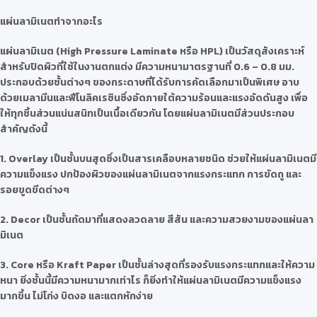
แผ่นลามิเนตทำจากอะไร
แผ่นลามิเนต (High Pressure Laminate หรือ HPL) เป็นวัสดุสังเคราะห์
สำหรับปิดผิวที่ใช้ในงานตกแต่ง มีความหนามาตรฐานที่ 0.6 – 0.8 มม.
ประกอบด้วยชั้นต่างๆ ของกระดาษที่ได้รับการคัดเลือกมาเป็นพิเศษ อาบ
ด้วยเมลามีนและฟีโนลิคเรซินซึ่งอัดภายใต้ความร้อนและแรงอัดดันสูง เพื่อ
ให้ทุกชิ้นส่วนแน่นสนิทเป็นเนื้อเดียวกัน โดยแผ่นลามิเนตมีส่วนประกอบ
สำคัญดังนี้
1. Overlay เป็นชั้นบนสุดซึ่งเป็นสารเคลือบหลายชนิด ช่วยให้แผ่นลามิเนตมี
ความแข็งแรง ปกป้องผิวของแผ่นลามิเนตจากแรงกระแทก การขัดถู และ
รอยขูดขีดต่างๆ
2. Decor เป็นชั้นถัดมาที่แสดงลวดลาย สีสัน และความสวยงามของแผ่นลา
มิเนต
3. Core หรือ Kraft Paper เป็นชั้นล่างสุดที่รองรับแรงกระแทกและให้ความ
หนา ยิ่งชั้นนี้มีความหนามากเท่าไร ก็ยิ่งทำให้แผ่นลามิเนตมีความแข็งแรง
มากขึ้น ไม่โก่ง บิดงอ และแตกหักง่าย