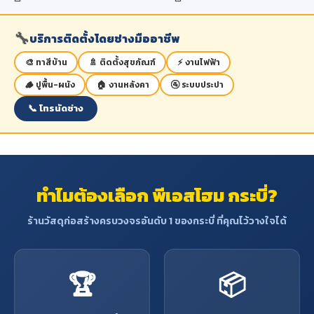
🔧
บริการติดตั้งโดยช่างมืออาชีพ
🎨 ทาสีบ้าน
🚿 ติดตั้งสุขภัณฑ์
⚡ งานไฟฟ้า
🪵 ปูพื้น-ผนัง
🏠 งานหลังคา
🚰 ระบบประปา
📞 โทรนัดช่าง
ทำไมต้องเลือก พีเอสโฮม กระบี่?
ร้านวัสดุก่อสร้างครบวงจรอันดับ 1 ของกระบี่ ที่คุณไว้วางใจได้
🏆
📦