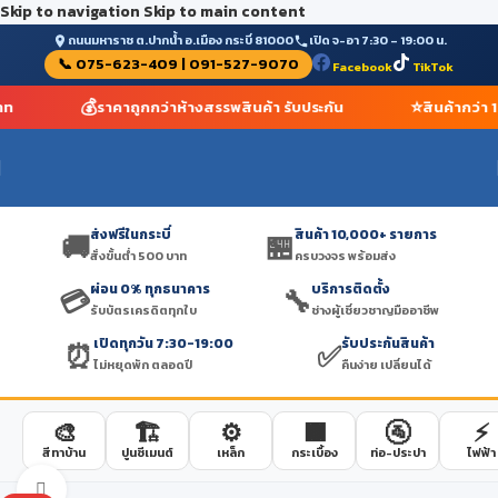
Skip to navigation
Skip to main content
ถนนมหาราช ต.ปากน้ำ อ.เมือง กระบี่ 81000
เปิด จ-อา 7:30 – 19:00 น.
📞 075-623-409 | 091-527-9070
Facebook
TikTok
🚚
💰
ส่งฟรีในกระบี่ สั่งขั้นต่ำ 500 บาท
ราคาถูกกว่าห้างสรรพสิน
ส่งฟรีในกระบี่
สินค้า 10,000+ รายการ
🚚
🏪
สั่งขั้นต่ำ 500 บาท
ครบวงจร พร้อมส่ง
ผ่อน 0% ทุกธนาคาร
บริการติดตั้ง
💳
🔧
รับบัตรเครดิตทุกใบ
ช่างผู้เชี่ยวชาญมืออาชีพ
เปิดทุกวัน 7:30-19:00
รับประกันสินค้า
⏰
✅
ไม่หยุดพัก ตลอดปี
คืนง่าย เปลี่ยนได้
🎨
🏗️
⚙️
🟫
🚰
⚡
สีทาบ้าน
ปูนซีเมนต์
เหล็ก
กระเบื้อง
ท่อ-ประปา
ไฟฟ้า
Click to enlarge