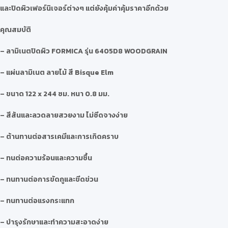
และปิดผิวเฟอร์นิเจอร์ต่างๆ แต่ยังคุ้มค่าคุ้มราคาอีกด้วย
คุณสมบัติ
– ลามิเนตปิดผิว FORMICA รุ่น 6405D8 WOODGRAIN
– แผ่นลามิเนต ลายไม้ สี Bisque Elm
– ขนาด 122 x 244 ซม. หนา 0.8 มม.
– สีสันและลวดลายสวยงาม ไม่ซีดจางง่าย
– ต้านทานต่อสารเคมีและการเกิดคราบ
– ทนต่อความร้อนและความชื้น
– ทนทานต่อการขัดถูและขีดข่วน
– ทนทานต่อแรงกระแทก
– บำรุงรักษาและทำความสะอาดง่าย