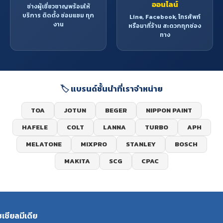
ออนไลน์
ช่างผู้เชี่ยวชาญพร้อมให้
บริการ ติดตั้ง ซ่อมแซม ทุก
Line, Facebook, โทรศัพท์
งาน
หรือมาที่ร้าน สะดวกทุกช่อง
ทาง
🏷️ แบรนด์ชั้นนำที่เราจำหน่าย
TOA
JOTUN
BEGER
NIPPON PAINT
HAFELE
COLT
LANNA
TURBO
APH
MELATONE
MIXPRO
STANLEY
BOSCH
MAKITA
SCG
CPAC
ซเชียลมีเดีย