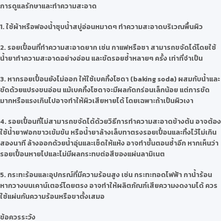
การดูแลรักษาและทำความสะอาด
1. ใช้ผ้าหรือฟองน้ำชุบน้ำสบู่อ่อนหมาดๆ ทำความสะอาดบริเวณพื้นผิว
2. รอยเปื้อนที่ทำความสะอาดยาก เช่น กาแฟหรือชา สามารถขจัดได้โดยใช้
น้ำยาทำความสะอาดอย่างอ่อน และขัดรอยซ้ำหลายๆ ครั้ง เท่าที่จำเป็น
3. หากรอยเปื้อนยังไม่ออก ให้ใช้เบคกิ้งโซดา (baking soda) ผสมกับน้ำและ
ขัดด้วยแปรงขนอ่อน แม้เบคกิ้งโซดาจะมีผลกัดกร่อนเล็กน้อย แต่การขัด
มากหรือแรงเกินไปอาจทำให้ผิวเสียหายได้ โดยเฉพาะถ้าเป็นผิวเงา
4. รอยเปื้อนที่ไม่สามารถขจัดได้ด้วยวิธีการทำความสะอาดข้างต้น อาจต้อง
ใช้น้ำยาฟอกขาวเข้มข้น หรือน้ำยาล้างเล็บทาตรงรอยเปื้อนและทิ้งไว้ไม่เกิน
สองนาที ล้างออกด้วยน้ำอุ่นและเช็ดให้แห้ง อาจทำขั้นตอนซ้ำอีก หากเห็นว่า
รอยเปื้อนหายไปและไม่มีผลกระทบต่อสีของแผ่นลามิเนต
5. กระทะร้อนและอุปกรณ์ที่มีความร้อนสูง เช่น กระทะทอดไฟฟ้า กาน้ำร้อน
หากวางบนเคาน์เตอร์โดยตรง อาจทำให้ผลิตภัณฑ์เสียความงดงามได้ ควร
ใช้แผ่นกันความร้อนหรือขาตั้งเสมอ
ข้อควรระวัง