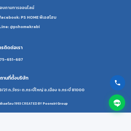
อบถามทารออนไลน์
facebook: PS HOME พีเอสโฮม
Line: @pshomekrabi
ทรติดต่อเรา
75-651-687
ถานที่ตั้งบริษัท
8/21 ถ.วัชระ ต.กระบี่ใหญ่ อ.เมือง จ.กระบี่ 81000
LINE
พีเอสโฮม
1993 CREATED BY
Poonsiri Group