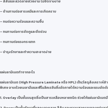
– สีสันและลวดลายสวยงาม ไม่ซีดจางง่าย
– ต้านทานต่อสารเคมีและการเกิดคราบ
– ทนต่อความร้อนและความชื้น
– ทนทานต่อการขัดถูและขีดข่วน
– ทนทานต่อแรงกระแทก
– บำรุงรักษาและทำความสะอาดง่าย
แผ่นลามิเนตทำจากอะไร
แผ่นลามิเนต (High Pressure Laminate หรือ HPL) เป็นวัสดุสังเคราะห์สำห
พิเศษ อาบด้วยเมลามีนและฟีโนลิคเรซินซึ่งอัดภายใต้ความร้อนและแรงอัดดันสู
1. Overlay เป็นชั้นบนสุดซึ่งเป็นสารเคลือบหลายชนิด ช่วยให้แผ่นลามิเ
2. Decor เป็นชั้นถัดมาที่แสดงลวดลาย สีสัน และความสวยงามของแผ่นลา