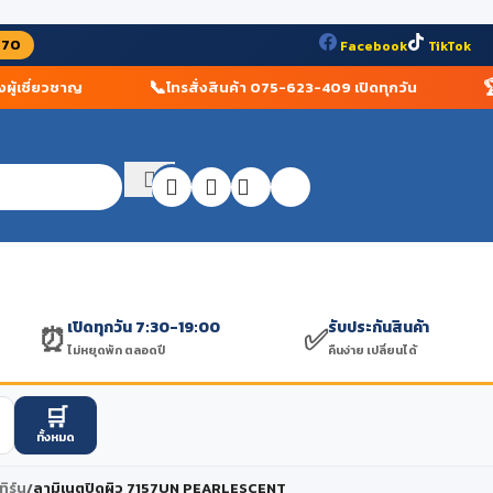
070
Facebook
TikTok
📞
🏆
เชี่ยวชาญ
โทรสั่งสินค้า 075-623-409 เปิดทุกวัน
ร้
฿
0.00
เปิดทุกวัน 7:30-19:00
รับประกันสินค้า
⏰
✅
ไม่หยุดพัก ตลอดปี
คืนง่าย เปลี่ยนได้
🛒
ทั้งหมด
ิร์น
/
ลามิเนตปิดผิว 7157UN PEARLESCENT