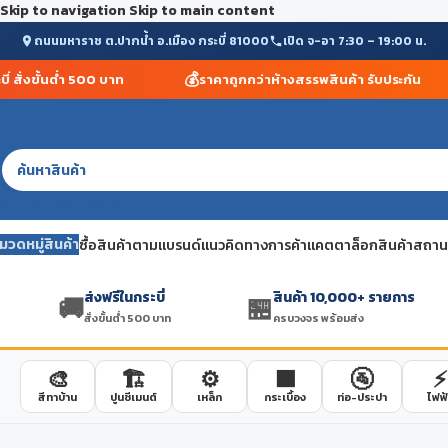
Skip to navigation
Skip to main content
ถนนมหาราช ต.ปากน้ำ อ.เมือง กระบี่ 81000
เปิด จ-อา 7:30 – 19:00 น.
💰
สั่งขั้นต่ำ 500 บาท
ราคาถูกกว่าห้างสรรพสินค้า รับประกัน
SELECT CATEGORY
มวดหมู่สินค้า
ซื้อสินค้าตามแบรนด์
แนวคิดทางการค้า
แคตตาล็อกสินค้า
สถานที
ส่งฟรีในกระบี่
สินค้า 10,000+ รายการ
🚚
🏪
สั่งขั้นต่ำ 500 บาท
ครบวงจร พร้อมส่ง
🎨
🏗️
⚙️
🟫
🚰
⚡
สีทาบ้าน
ปูนซีเมนต์
เหล็ก
กระเบื้อง
ท่อ-ประปา
ไฟฟ้