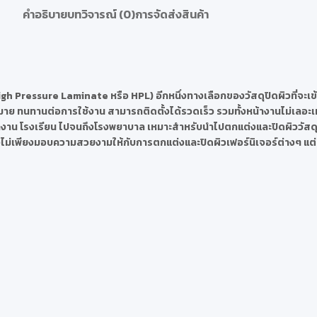
คำอธิบาย
บทวิจารณ์ (0)
การจัดส่งสินค้า
igh Pressure Laminate หรือ HPL) อีกหนึ่งทางเลือกของวัสดุปิดผิวที่จะเข
าย ทนทานต่อการใช้งาน สามารถติดตั้งได้รวดเร็ว รวมทั้งหน้างานไม่เลอะเท
ำนักงาน โรงเรียน ไปจนถึงโรงพยาบาล เหมาะสำหรับนำไปตกแต่งและปิดผิววัสดุได้ห
น ซึ่งไม่เพียงมอบความสวยงามให้กับการตกแต่งและปิดผิวเฟอร์นิเจอร์ต่างๆ แต่ย