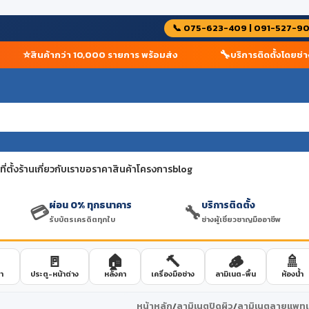
📞 075-623-409 | 091-527-9
⭐
🔧
สินค้ากว่า 10,000 รายการ พร้อมส่ง
บริการติดตั้งโดยช่างผู้
่ตั้งร้าน
เกี่ยวกับเรา
ขอราคาสินค้าโครงการ
blog
ผ่อน 0% ทุกธนาคาร
บริการติดตั้ง
💳
🔧
รับบัตรเครดิตทุกใบ
ช่างผู้เชี่ยวชาญมืออาชีพ
🚪
🏠
🔨
🪵
🚿
า
ประตู-หน้าต่าง
หลังคา
เครื่องมือช่าง
ลามิเนต-พื้น
ห้องน้ำ
หน้าหลัก
/
ลามิเนตปิดผิว
/
ลามิเนตลายแพทเท