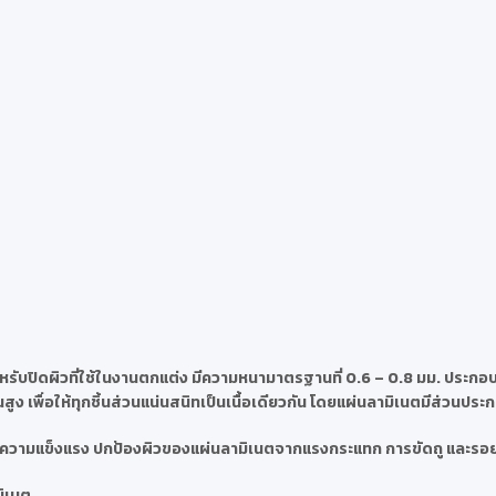
รับปิดผิวที่ใช้ในงานตกแต่ง มีความหนามาตรฐานที่ 0.6 – 0.8 มม. ประกอบด
ง เพื่อให้ทุกชิ้นส่วนแน่นสนิทเป็นเนื้อเดียวกัน โดยแผ่นลามิเนตมีส่วนประ
นตมีความแข็งแรง ปกป้องผิวของแผ่นลามิเนตจากแรงกระแทก การขัดถู และรอ
มิเนต