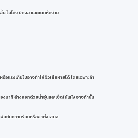
ึ้น ไม่โก่ง บิดงอ และแตกหักง่าย
กหรือแรงเกินไปอาจทำให้ผิวเสียหายได้ โดยเฉพาะถ้า
งนาที ล้างออกด้วยน้ำอุ่นและเช็ดให้แห้ง อาจทำขั้น
แผ่นกันความร้อนหรือขาตั้งเสมอ