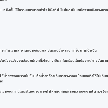
า ยิ่งชั้นนี้มีความหนามากเท่าไร ก็ยิ่งทำให้แผ่นลามิเนตมีความแข็งแรงมากข
ำยาทำความสะอาดอย่างอ่อน และขัดรอยซ้ำหลายๆ ครั้ง เท่าที่จำเป็น
ละขัดด้วยแปรงขนอ่อน แม้เบคกิ้งโซดาจะมีผลกัดกร่อนเล็กน้อย แต่การขัดมา
้น้ำยาฟอกขาวเข้มข้น หรือน้ำยาล้างเล็บทาตรงรอยเปื้อนและทิ้งไว้ไม่เกินสอ
เนต
น หากวางบนเคาน์เตอร์โดยตรง อาจทำให้ผลิตภัณฑ์เสียความงดงามได้ ควรใช้