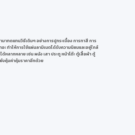
้ามาทดแทนวิธีเดิมๆ อย่างการปูกระเบื้อง การทาสี การ
อะ ทำให้การใช้แผ่นลามิเนตได้รับความนิยมและอยู่ใกล้
ลากหลาย เช่น ผนัง เสา ประตู หน้าโต๊ะ ตู้เสื้อผ้า ตู้
ังคุ้มค่าคุ้มราคาอีกด้วย