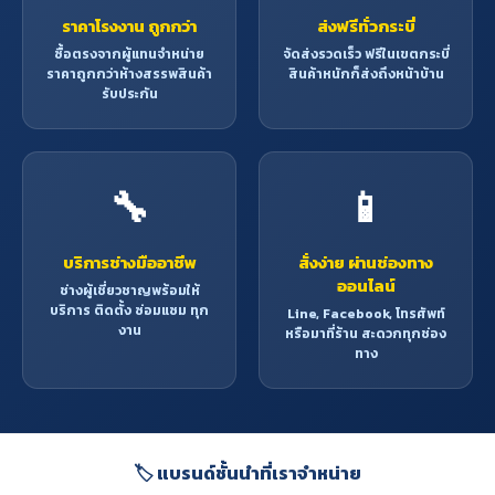
ราคาโรงงาน ถูกกว่า
ส่งฟรีทั่วกระบี่
ซื้อตรงจากผู้แทนจำหน่าย
จัดส่งรวดเร็ว ฟรีในเขตกระบี่
ราคาถูกกว่าห้างสรรพสินค้า
สินค้าหนักก็ส่งถึงหน้าบ้าน
รับประกัน
🔧
📱
บริการช่างมืออาชีพ
สั่งง่าย ผ่านช่องทาง
ออนไลน์
ช่างผู้เชี่ยวชาญพร้อมให้
บริการ ติดตั้ง ซ่อมแซม ทุก
Line, Facebook, โทรศัพท์
งาน
หรือมาที่ร้าน สะดวกทุกช่อง
ทาง
🏷️ แบรนด์ชั้นนำที่เราจำหน่าย