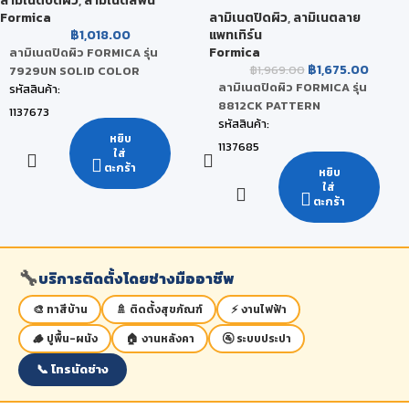
ลามิเนตปิดผิว
,
ลามิเนตสีพื้น
ลามิเนตปิดผิว
,
ลามิเนตลาย
Formica
สินค้าพร้อมส่ง (จัดส่งภายใน 2-5 วัน)
สินค้าพร้อมส่ง (จัดส่งภายใน 2-5 วัน)
แพทเทิร์น
฿
1,018.00
Formica
ลามิเนตปิดผิว FORMICA รุ่น
฿
1,675.00
฿
1,969.00
7929UN SOLID COLOR
ลามิเนตปิดผิว FORMICA รุ่น
รหัสสินค้า:
8812CK PATTERN
1137673
รหัสสินค้า:
ยี่ห้อ:
หยิบ
1137685
ใส่
FORMICA
ตะกร้า
ยี่ห้อ:
หยิบ
สี:
ใส่
FORMICA
ตะกร้า
Oyster Grey
สี:
ขนาดสินค้า:
Tinted Paper Terrazzo
122 x 244 x 0.08 CM
ขนาดสินค้า:
หน่วยนับ:
🔧
บริการติดตั้งโดยช่างมืออาชีพ
122 x 244 x 0.07 CM
แผ่น
หน่วยนับ:
🎨 ทาสีบ้าน
🚿 ติดตั้งสุขภัณฑ์
⚡ งานไฟฟ้า
สถานะสินค้า:
แผ่น
🪵 ปูพื้น-ผนัง
🏠 งานหลังคา
🚰 ระบบประปา
สินค้าพร้อมส่ง (จัดส่งภายใน 2-5 วัน)
สถานะสินค้า:
📞 โทรนัดช่าง
สินค้าพร้อมส่ง (จัดส่งภายใน 2-5 วัน)