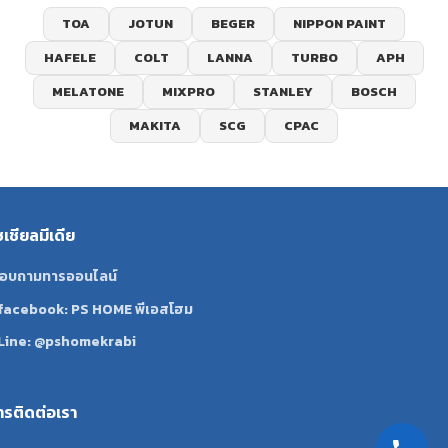
TOA
JOTUN
BEGER
NIPPON PAINT
HAFELE
COLT
LANNA
TURBO
APH
MELATONE
MIXPRO
STANLEY
BOSCH
MAKITA
SCG
CPAC
ซเชียลมีเดีย
อบถามทารออนไลน์
facebook: PS HOME พีเอสโฮม
Line: @pshomekrabi
ทรติดต่อเรา