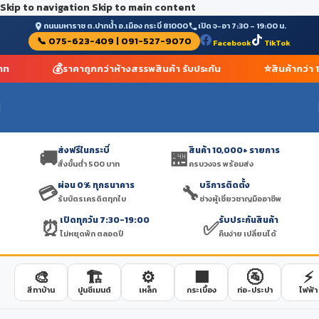
Skip to navigation
Skip to main content
ถนนมหาราช ต.ปากน้ำ อ.เมือง กระบี่ 81000
เปิด จ-อา 7:30 – 19:00 น.
📞 075-623-409 | 091-527-9070
Facebook
TikTok
🚚
💰
ส่งฟรีในกระบี่ สั่งขั้นต่ำ 500 บาท
ราคาถูกกว่าห้างสรรพสิ
ส่งฟรีในกระบี่
สินค้า 10,000+ รายการ
🚚
🏪
สั่งขั้นต่ำ 500 บาท
ครบวงจร พร้อมส่ง
ผ่อน 0% ทุกธนาคาร
บริการติดตั้ง
💳
🔧
รับบัตรเครดิตทุกใบ
ช่างผู้เชี่ยวชาญมืออาชีพ
เปิดทุกวัน 7:30-19:00
รับประกันสินค้า
⏰
✅
ไม่หยุดพัก ตลอดปี
คืนง่าย เปลี่ยนได้
🎨
🏗️
⚙️
🟫
🚰
⚡
สีทาบ้าน
ปูนซีเมนต์
เหล็ก
กระเบื้อง
ท่อ-ประปา
ไฟฟ้า