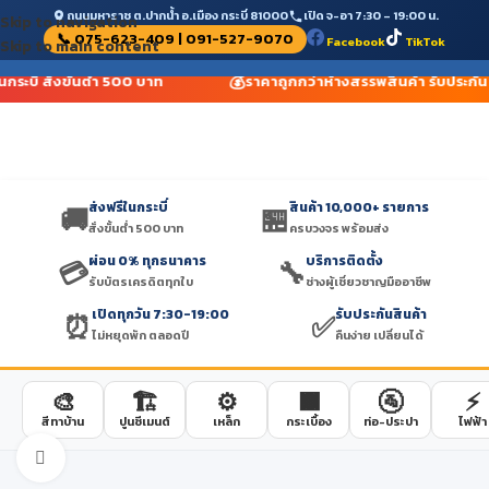
ถนนมหาราช ต.ปากน้ำ อ.เมือง กระบี่ 81000
เปิด จ-อา 7:30 – 19:00 น.
Skip to navigation
📞 075-623-409 | 091-527-9070
Facebook
TikTok
Skip to main content
💰
นกระบี่ สั่งขั้นต่ำ 500 บาท
ราคาถูกกว่าห้างสรรพสินค้า รับประกัน
ส่งฟรีในกระบี่
สินค้า 10,000+ รายการ
🚚
🏪
สั่งขั้นต่ำ 500 บาท
ครบวงจร พร้อมส่ง
ผ่อน 0% ทุกธนาคาร
บริการติดตั้ง
💳
🔧
รับบัตรเครดิตทุกใบ
ช่างผู้เชี่ยวชาญมืออาชีพ
เปิดทุกวัน 7:30-19:00
รับประกันสินค้า
⏰
✅
ไม่หยุดพัก ตลอดปี
คืนง่าย เปลี่ยนได้
🎨
🏗️
⚙️
🟫
🚰
⚡
สีทาบ้าน
ปูนซีเมนต์
เหล็ก
กระเบื้อง
ท่อ-ประปา
ไฟฟ้า
Click to enlarge