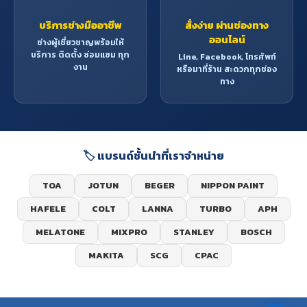
บริการช่างมืออาชีพ
สั่งง่าย ผ่านช่องทาง
ออนไลน์
ช่างผู้เชี่ยวชาญพร้อมให้
บริการ ติดตั้ง ซ่อมแซม ทุก
Line, Facebook, โทรศัพท์
งาน
หรือมาที่ร้าน สะดวกทุกช่อง
ทาง
🏷️ แบรนด์ชั้นนำที่เราจำหน่าย
TOA
JOTUN
BEGER
NIPPON PAINT
HAFELE
COLT
LANNA
TURBO
APH
MELATONE
MIXPRO
STANLEY
BOSCH
MAKITA
SCG
CPAC