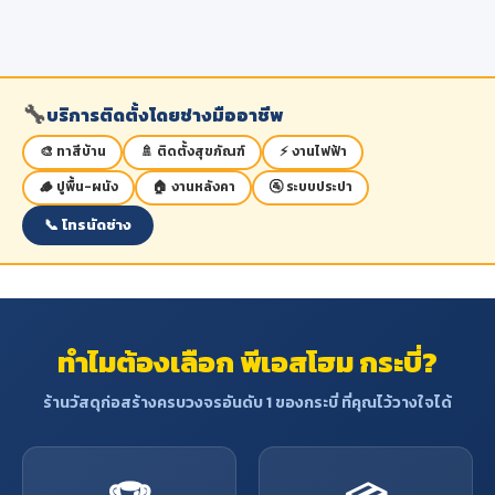
🔧
บริการติดตั้งโดยช่างมืออาชีพ
🎨 ทาสีบ้าน
🚿 ติดตั้งสุขภัณฑ์
⚡ งานไฟฟ้า
🪵 ปูพื้น-ผนัง
🏠 งานหลังคา
🚰 ระบบประปา
📞 โทรนัดช่าง
ทำไมต้องเลือก พีเอสโฮม กระบี่?
ร้านวัสดุก่อสร้างครบวงจรอันดับ 1 ของกระบี่ ที่คุณไว้วางใจได้