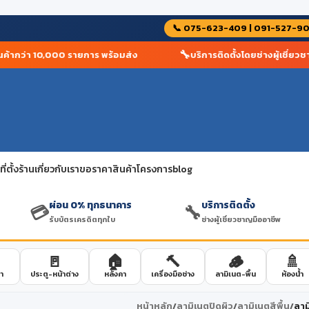
📞 075-623-409 | 091-527-9
🔧
ากว่า 10,000 รายการ พร้อมส่ง
บริการติดตั้งโดยช่างผู้เชี่ยวชาญ
่ตั้งร้าน
เกี่ยวกับเรา
ขอราคาสินค้าโครงการ
blog
ผ่อน 0% ทุกธนาคาร
บริการติดตั้ง
💳
🔧
รับบัตรเครดิตทุกใบ
ช่างผู้เชี่ยวชาญมืออาชีพ
🚪
🏠
🔨
🪵
🚿
า
ประตู-หน้าต่าง
หลังคา
เครื่องมือช่าง
ลามิเนต-พื้น
ห้องน้ำ
หน้าหลัก
/
ลามิเนตปิดผิว
/
ลามิเนตสีพื้น
/
ลาม