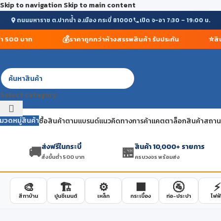
Skip to navigation
Skip to main content
ถนนมหาราช ต.ปากน้ำ อ.เมือง กระบี่ 81000
เปิด จ-อา 7:30 – 19:00 น.
💰
⭐
 500 บาท
ราคาถูกกว่าห้างสรรพสินค้า รับประกัน
สินค้
Select category
มวดหมู่สินค้า
ซื้อสินค้าตามแบรนด์
แนวคิดทางการค้า
แคตตาล็อกสินค้า
สถานที
ส่งฟรีในกระบี่
สินค้า 10,000+ รายการ
🚚
🏪
สั่งขั้นต่ำ 500 บาท
ครบวงจร พร้อมส่ง
🎨
🏗️
⚙️
🟫
🚰
⚡
สีทาบ้าน
ปูนซีเมนต์
เหล็ก
กระเบื้อง
ท่อ-ประปา
ไฟฟ้