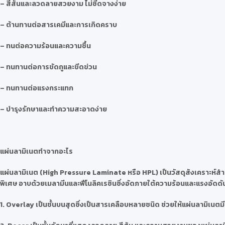
– สีสันและลวดลายสวยงาม ไม่ซีดจางง่าย
– ต้านทานต่อสารเคมีและการเกิดคราบ
– ทนต่อความร้อนและความชื้น
– ทนทานต่อการขัดถูและขีดข่วน
– ทนทานต่อแรงกระแทก
– บำรุงรักษาและทำความสะอาดง่าย
แผ่นลามิเนตทำจากอะไร
แผ่นลามิเนต (High Pressure Laminate หรือ HPL) เป็นวัสดุสังเคราะห์สำห
พิเศษ อาบด้วยเมลามีนและฟีโนลิคเรซินซึ่งอัดภายใต้ความร้อนและแรงอัดดันสู
1. Overlay เป็นชั้นบนสุดซึ่งเป็นสารเคลือบหลายชนิด ช่วยให้แผ่นลามิเ