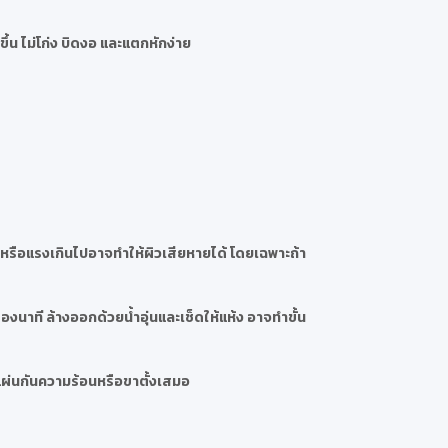
ึ้น ไม่โก่ง บิดงอ และแตกหักง่าย
กหรือแรงเกินไปอาจทำให้ผิวเสียหายได้ โดยเฉพาะถ้า
งนาที ล้างออกด้วยน้ำอุ่นและเช็ดให้แห้ง อาจทำขั้น
แผ่นกันความร้อนหรือขาตั้งเสมอ