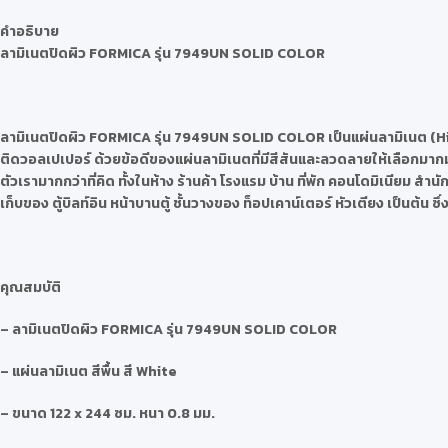
คำอธิบาย
ลามิเนตปิดผิว
FORMICA รุ่น 7949UN SOLID COLOR
ลามิเนตปิดผิว
FORMICA รุ่น 7949UN SOLID COLOR
เป็นแผ่นลามิเนต (H
ติดวอลเปเปอร์ ด้วยข้อดีของแผ่นลามิเนตที่มีสีสันและลวดลายให้เลือกมากม
ตัวเรามากกว่าที่คิด ทั้งในห้าง ร้านค้า โรงแรม บ้าน ที่พัก คอนโดมิเนียม ส
เก็บของ ตู้บิลท์อิน หน้าบานตู้ ชั้นวางของ ท็อปเคาน์เตอร์ หัวเตียง เป็นต้
คุณสมบัติ
– ลามิเนตปิดผิว FORMICA รุ่น 7949UN SOLID COLOR
– แผ่นลามิเนต สีพื้น สี White
– ขนาด 122 x 244 ซม. หนา 0.8 มม.