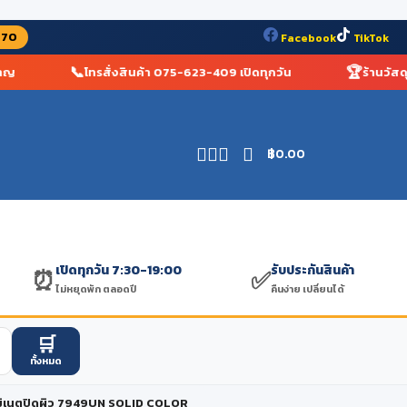
070
Facebook
TikTok
📞
🏆
โทรสั่งสินค้า 075-623-409 เปิดทุกวัน
ร้านวัสดุก่อ
฿
0.00
เปิดทุกวัน 7:30-19:00
รับประกันสินค้า
⏰
✅
ไม่หยุดพัก ตลอดปี
คืนง่าย เปลี่ยนได้
🛒
ทั้งหมด
ิเนตปิดผิว 7949UN SOLID COLOR