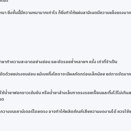
มิเนต
า ยิ่งชั้นนี้มีความหนามากเท่าไร ก็ยิ่งทำให้แผ่นลามิเนตมีความแข็งแรงมากข
ำยาทำความสะอาดอย่างอ่อน และขัดรอยซ้ำหลายๆ ครั้ง เท่าที่จำเป็น
ละขัดด้วยแปรงขนอ่อน แม้เบคกิ้งโซดาจะมีผลกัดกร่อนเล็กน้อย แต่การขัดมา
้น้ำยาฟอกขาวเข้มข้น หรือน้ำยาล้างเล็บทาตรงรอยเปื้อนและทิ้งไว้ไม่เกินสอ
เนต
น หากวางบนเคาน์เตอร์โดยตรง อาจทำให้ผลิตภัณฑ์เสียความงดงามได้ ควรใช้