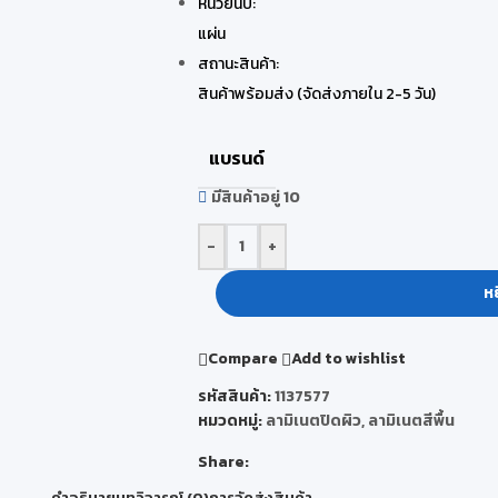
หน่วยนับ:
แผ่น
สถานะสินค้า:
สินค้าพร้อมส่ง (จัดส่งภายใน 2-5 วัน)
แบรนด์
มีสินค้าอยู่ 10
-
+
หย
Compare
Add to wishlist
รหัสสินค้า:
1137577
หมวดหมู่:
ลามิเนตปิดผิว
,
ลามิเนตสีพื้น
Share:
คำอธิบาย
บทวิจารณ์ (0)
การจัดส่งสินค้า