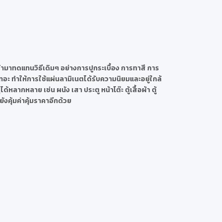
้ามาทดแทนวิธีเดิมๆ อย่างการปูกระเบื้อง การทาสี การ
อะ ทำให้การใช้แผ่นลามิเนตได้รับความนิยมและอยู่ใกล้
ลากหลาย เช่น ผนัง เสา ประตู หน้าโต๊ะ ตู้เสื้อผ้า ตู้
ังคุ้มค่าคุ้มราคาอีกด้วย