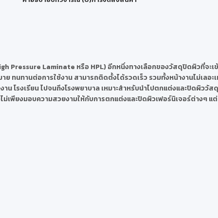
igh Pressure Laminate หรือ HPL) อีกหนึ่งทางเลือกของวัสดุปิดผิวที่จะเข
าย ทนทานต่อการใช้งาน สามารถติดตั้งได้รวดเร็ว รวมทั้งหน้างานไม่เลอะเท
ำนักงาน โรงเรียน ไปจนถึงโรงพยาบาล เหมาะสำหรับนำไปตกแต่งและปิดผิววัสดุได้ห
น ซึ่งไม่เพียงมอบความสวยงามให้กับการตกแต่งและปิดผิวเฟอร์นิเจอร์ต่างๆ แต่ย