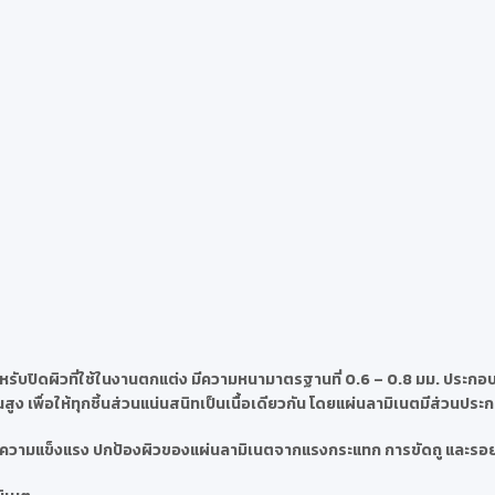
รับปิดผิวที่ใช้ในงานตกแต่ง มีความหนามาตรฐานที่ 0.6 – 0.8 มม. ประกอบด
ง เพื่อให้ทุกชิ้นส่วนแน่นสนิทเป็นเนื้อเดียวกัน โดยแผ่นลามิเนตมีส่วนประ
นตมีความแข็งแรง ปกป้องผิวของแผ่นลามิเนตจากแรงกระแทก การขัดถู และรอ