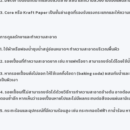
2. Decor เป็นชั้นถัดมาที่แสดงลวดลาย สีสัน และความสวยงามของแผ่นลา
3. Core หรือ Kraft Paper เป็นชั้นล่างสุดที่รองรับแรงกระแทกและให้ความหน
การดูแลรักษาและทำความสะอาด
1. ใช้ผ้าหรือฟองน้ำชุบน้ำสบู่อ่อนหมาดๆ ทำความสะอาดบริเวณพื้นผิว
2. รอยเปื้อนที่ทำความสะอาดยาก เช่น กาแฟหรือชา สามารถขจัดได้โดยใช้น้
3. หากรอยเปื้อนยังไม่ออก ให้ใช้เบคกิ้งโซดา (baking soda) ผสมกับน้ำแ
เป็นผิวเงา
4. รอยเปื้อนที่ไม่สามารถขจัดได้ด้วยวิธีการทำความสะอาดข้างต้น อาจต้องใช
ตอนซ้ำอีก หากเห็นว่ารอยเปื้อนหายไปและไม่มีผลกระทบต่อสีของแผ่นลามิ
5. กระทะร้อนและอุปกรณ์ที่มีความร้อนสูง เช่น กระทะทอดไฟฟ้า กาน้ำร้อ