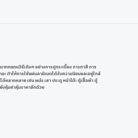
ามาทดแทนวิธีเดิมๆ อย่างการปูกระเบื้อง การทาสี การ
อะ ทำให้การใช้แผ่นลามิเนตได้รับความนิยมและอยู่ใกล้
ลากหลาย เช่น ผนัง เสา ประตู หน้าโต๊ะ ตู้เสื้อผ้า ตู้
ังคุ้มค่าคุ้มราคาอีกด้วย