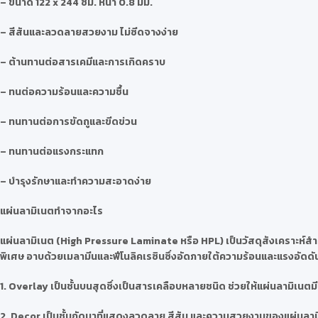
– ขนาด 122 x 244 ซม. หนา 0.8 มม.
– สีสันและลวดลายสวยงาม ไม่ซีดจางง่าย
– ต้านทานต่อสารเคมีและการเกิดคราบ
– ทนต่อความร้อนและความชื้น
– ทนทานต่อการขัดถูและขีดข่วน
– ทนทานต่อแรงกระแทก
– บำรุงรักษาและทำความสะอาดง่าย
แผ่นลามิเนตทำจากอะไร
แผ่นลามิเนต (High Pressure Laminate หรือ HPL) เป็นวัสดุสังเคราะห์สำห
พิเศษ อาบด้วยเมลามีนและฟีโนลิคเรซินซึ่งอัดภายใต้ความร้อนและแรงอัดดันสู
1. Overlay เป็นชั้นบนสุดซึ่งเป็นสารเคลือบหลายชนิด ช่วยให้แผ่นลามิเ
2. Decor เป็นชั้นถัดมาที่แสดงลวดลาย สีสัน และความสวยงามของแผ่นลา