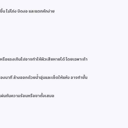
ึ้น ไม่โก่ง บิดงอ และแตกหักง่าย
กหรือแรงเกินไปอาจทำให้ผิวเสียหายได้ โดยเฉพาะถ้า
งนาที ล้างออกด้วยน้ำอุ่นและเช็ดให้แห้ง อาจทำขั้น
แผ่นกันความร้อนหรือขาตั้งเสมอ