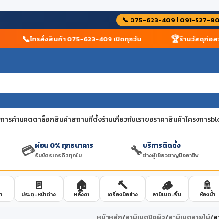
📞 075-623-409 | 091-527-9
⭐
🔧
นค้า รับประกัน
สินค้ากว่า 10,000 รายการ พร้อมส่ง
การค้า
แคตตาล็อกสินค้า
สถานที่ตั้งร้าน
เกี่ยวกับเรา
ขอราคาสินค้าโครงการ
bl
ผ่อน 0% ทุกธนาคาร
บริการติดตั้ง
💳
🔧
รับบัตรเครดิตทุกใบ
ช่างผู้เชี่ยวชาญมืออาชีพ
🚪
🏠
🔨
🪵
🚿
า
ประตู-หน้าต่าง
หลังคา
เครื่องมือช่าง
ลามิเนต-พื้น
ห้องน้ำ
หน้าหลัก
/
ลามิเนตปิดผิว
/
ลามิเนตลายไม้
/
ล