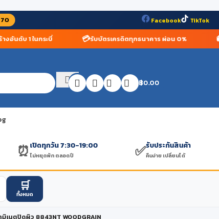
070
Facebook
TikTok
📞
บริการติดตั้งโดยช่างผู้เชี่ยวชาญ
โทรสั่งสินค้า 075-623-409 เปิ
฿
0.00
og
เปิดทุกวัน 7:30-19:00
รับประกันสินค้า
⏰
✅
ไม่หยุดพัก ตลอดปี
คืนง่าย เปลี่ยนได้
🛒
ทั้งหมด
ามิเนตปิดผิว 8843NT WOODGRAIN