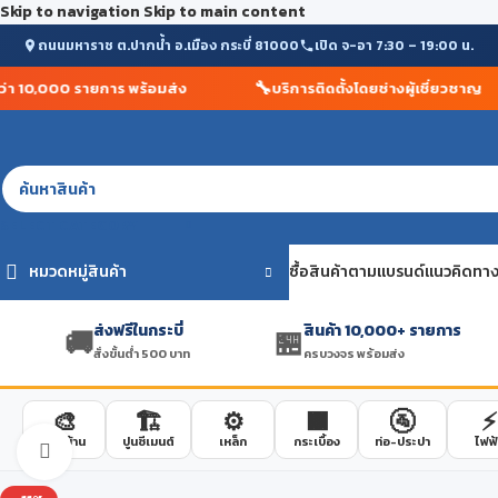
Skip to navigation
Skip to main content
ถนนมหาราช ต.ปากน้ำ อ.เมือง กระบี่ 81000
เปิด จ-อา 7:30 – 19:00 น.
🚚
💰
ส่งฟรีในกระบี่ สั่งขั้นต่ำ 500 บาท
ราคาถูกกว่าห้างสรรพสิ
SELECT CATEGORY
หมวดหมู่สินค้า
ซื้อสินค้าตามแบรนด์
แนวคิดทาง
ส่งฟรีในกระบี่
สินค้า 10,000+ รายการ
🚚
🏪
สั่งขั้นต่ำ 500 บาท
ครบวงจร พร้อมส่ง
🎨
🏗️
⚙️
🟫
🚰
⚡
สีทาบ้าน
ปูนซีเมนต์
เหล็ก
กระเบื้อง
ท่อ-ประปา
ไฟฟ้
Click to enlarge