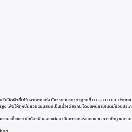
รับปิดผิวที่ใช้ในงานตกแต่ง มีความหนามาตรฐานที่ 0.6 – 0.8 มม. ประกอบด
ง เพื่อให้ทุกชิ้นส่วนแน่นสนิทเป็นเนื้อเดียวกัน โดยแผ่นลามิเนตมีส่วนประ
นตมีความแข็งแรง ปกป้องผิวของแผ่นลามิเนตจากแรงกระแทก การขัดถู และรอ
มิเนต