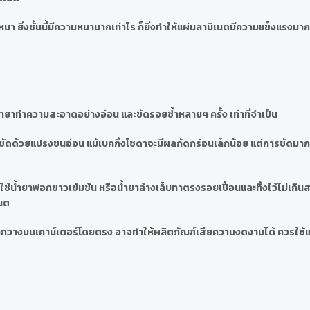
า ยิ่งชั้นนี้มีความหนามากเท่าไร ก็ยิ่งทำให้แผ่นลามิเนตมีความแข็งแรงมากข
ำยาทำความสะอาดอย่างอ่อน และขัดรอยซ้ำหลายๆ ครั้ง เท่าที่จำเป็น
ละขัดด้วยแปรงขนอ่อน แม้เบคกิ้งโซดาจะมีผลกัดกร่อนเล็กน้อย แต่การขัดมา
้น้ำยาฟอกขาวเข้มข้น หรือน้ำยาล้างเล็บทาตรงรอยเปื้อนและทิ้งไว้ไม่เกินสอ
เนต
น หากวางบนเคาน์เตอร์โดยตรง อาจทำให้ผลิตภัณฑ์เสียความงดงามได้ ควรใช้