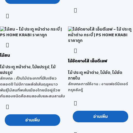
Green Label จากประเทศสิงคโปร์
ธรรมชาติ
สำหรับใช้ทดแทนแผ่นไม้ธรรมชาติได้
ในหนึ่งเดียว
อย่างสมบูรณ์แบบ ทุกชิ้นงานสามารถ
ลักษณะการใช้งาน : งานเฟอร์นิเจอร์,
ตกแต่งภายในและภายนอกพร้อมมา
งาน TOP โต๊ะ
ตอบโจทย์กลุ่มลูกค้าและผู้อยู่อาศัยได้
มีส่วนร่วมในการอนุรักษ์สิ่งแวดล้อม
และได้ใช้ชีวิตที่สมดุล
จุดเด่น คือ มีผิวหน้าแข็งพิเศษ
• ผิวเรียบ ทำงานง่าย จบงานเรียบร้อย
ไม้สน
คุณภาพและขนาดได้มาตรฐาน
ไม้อัดยางไส้ เอ็มดีเอฟ
• สามารถทำฉลุ /ไดคัตได้
ไม้ ประตู หน้าต่าง
,
ไม้แปรรูป
,
ไม้
• พิมพ์สีและทำสีบนแผ่นพลาสวู้ดได้
แปรรูป
ไม้ ประตู หน้าต่าง
,
ไม้อัด
,
ไม้อัด
• ผ่านการรับรองการเป็นมิตรกับสิ่ง
ภายใน
ลักษณะ
: เป็นไม้ประเภทที่มีใบเขียว
แวดล้อม มาตรฐาน Green Label
ลักษณะการใช้งาน : งานเฟอร์นิเจอร์
ตลอดปี ไม่มีการผลัดใบในฤดูหนาว
จากสถาบันประเทศสิงคโปร์
กรุหลังตู้
พันธุ์ไม้สนที่พบในเมืองไทยมีอยู่ด้วย
• ผ่านการรับรองมาตรฐาน Lead
กันสองชนิดคือสนสองใบและสนสามใบ
Free(ปลอดจากสารตะกั่ว) และจาก
สารระเหยที่เป็นพิษในอากาศ ( VOCs)
คุณสมบัติ
:
กระบวนการผลิต
: Co-
- ไม้สนยังถือเป็นไม้เนื้ออ่อน แม้ว่า
อ่านเพิ่ม
ExtrusionProcess(โค-เอ็กซ์ทรูชั่น)
ความแข็งแรงของไม้สนบางประเภทจะ
อ่านเพิ่ม
–การรีดร่วมทำให้ผิวหน้าของแผ่น PVC
มีความแข็งแรงใกล้เคียงกับไม้เนื้อแข็ง
มีความแข็งพิเศษ
ก็ตามแต่ก็ยังจัดให้อยู่ในหมวดไม้เนื้อ