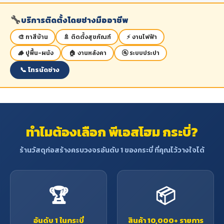
อ่อน หากทิ้งไว้นานจะไม้จะเปลี่ยนเป็น
สีน้ำตาลแก่แกมแดง
🔧
บริการติดตั้งโดยช่างมืออาชีพ
- เนื้อไม้แข็งและเหนียว มีความแข็ง
แรงทนทานดีมาก เหมาะแก่การสร้าง
🎨 ทาสีบ้าน
🚿 ติดตั้งสุขภัณฑ์
⚡ งานไฟฟ้า
ส่วนที่รับน้ำหนักได้ดี
🪵 ปูพื้น-ผนัง
🏠 งานหลังคา
🚰 ระบบประปา
- ทนแดด
- น้ำหนัก 1 ลูกบาศก์ฟุตหรือประมาณ
📞 โทรนัดช่าง
60-70 ปอนด์
ข้อจำกัด
: เสี้ยนหยาบสับสน ทำให้ไส
กบตกแต่งได้ยาก เนื้อไม้มักจะมีรอย
ร้าวเป็นเส้นผมปรากฏหัวไม้มักแตก
เก่ง ฉะนั้นไม้เต็งจึงมักจะไม่ค่อยใช้ใน
ทำไมต้องเลือก พีเอสโฮม กระบี่?
การสร้างสิ่งประณีต
ประโยชน์
: ใช้ทำหมอนรางรถไฟ เครื่อง
ร้านวัสดุก่อสร้างครบวงจรอันดับ 1 ของกระบี่ ที่คุณไว้วางใจได้
มืออกสิกรรม เก้าอี้ ชิงช้า การสร้าง
บ้านเรือนที่รับน้ำหนักมาก ด้ามเครื่อง
มือกสิกรรม โครงสร้างอาคาร เช่น ตง
คาน วงกบ ประตูหน้าต่าง โครงหลังคา
🏆
📦
เสา เป็นต้น
อันดับ 1 ในกระบี่
สินค้า 10,000+ รายการ