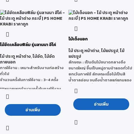
ไม้เต็งนอก
ไม้อัดเคลือบฟิล์ม รุ่นลานนา อีโค่
ไม้ ประตู หน้าต่าง
,
ไม้แปรรูป
,
ไม้
ไม้ ประตู หน้าต่าง
,
ไม้อัด
,
ไม้อัด
แปรรูป
ภายนอก
ลักษณะ
: เป็นต้นไม้ขนาดกลางถึง
การใช้งาน : เหมาะสำหรับงานก่อสร้าง
ขนาดใหญ่ ขึ้นเป็นหมู่ตามป่าแดดทั่วไป
ทั่วไป
ยกเว้นภาคใต้ ลักษณะเนื้อไม้เป็นสี
จำนวนครั้งในการใช้งาน : 3-4 ครั้ง
น้ำตาลอ่อน จนถึงน้ำตาลแก่แกมแดง
เสี้ยนสับสน เนื้อหยาบ แต่สม่ำเสมอ
***หมายเหตุจำนวนครั้งในการใช้งาน
แข็งแรงและทนทานมาก เมื่อผึ่งให้แห้ง
จริงนั้นสามารถเปลี่ยนแปลงได้ โดยขึ้น
แล้วเลื่อยไสตกแต่งจะสามารทำได้ยาก
อยู่กับ สภาพแวดล้อม วิธีใช้งานของผู้
อ่านเพิ่ม
น้ำหนักโดยเฉลี่ยประมาณ 1,040
ใช้ การเก็บรักษา และสภาวะอากาศ
อ่านเพิ่ม
กิโลกรัมต่อลูกบาศก์เมตร
ลักษณะคุณสมบัติ
:
- เป็นไม้ขนาดใหญ่มีอยู่ทั่วไปเมื่อเลื่อย
ไสแล้วระยะแรกจะเป็นสีน้ำตาล