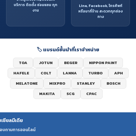
บริการ ติดตั้ง ซ่อมแซม ทุก
Line, Facebook, โทรศัพท์
งาน
หรือมาที่ร้าน สะดวกทุกช่อง
ทาง
🏷️ แบรนด์ชั้นนำที่เราจำหน่าย
TOA
JOTUN
BEGER
NIPPON PAINT
HAFELE
COLT
LANNA
TURBO
APH
MELATONE
MIXPRO
STANLEY
BOSCH
MAKITA
SCG
CPAC
ซเชียลมีเดีย
อบถามทารออนไลน์