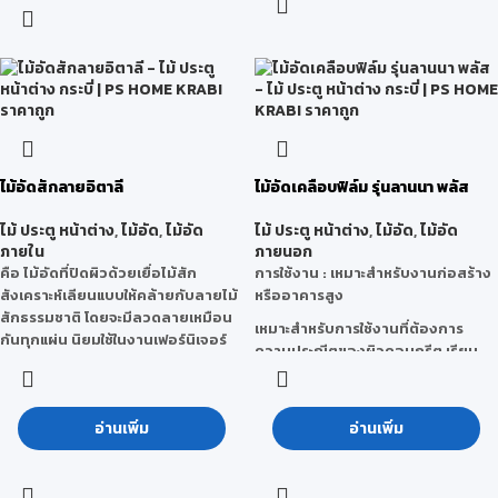
อ่อนอยู่
คุณสมบัติ
: ไม่บวมน้ำ ทนปลวก ทน
- เป็นไม้ธุรกิจที่ถือว่าหาซื้อได้ง่าย
เชื้อราและมอด ไม่เป็นเชื้อไฟ น้ำหนัก
- สามารถนำมาแปรรูปใช้งานได้หลาก
เบา และเป็นมิตรกับสิ่งแวดล้อม
หลาย
ลักษณะการใช้งาน
: สามารถใช้ได้ทั้ง
-มีลวดลายสีน้ำตาลที่สวยงาม
ภายในและภายนอกเช่น งานฉลุ CNC
-ทนทานต่อการทะลุของไม้
,งานทำสี ไฮกรอส, งานป้ายโฆษณา
- มีเส้นใยที่มีความต้านทานต่อแรงดึง
,เฟอร์นิเจอร์กันน้ำ, ห้องน้ำ, ชุดห้อง
สูง
ครัว, ห้องซาวน่า, ห้อง Lab,ผนังกั้น
ไม้อัดสักลายอิตาลี
ไม้อัดเคลือบฟิล์ม รุ่นลานนา พลัส
ประโยชน์
: ใช้ในการทำเฟอร์นิเจอร์ ทำ
ห้อง, ฝ้าเพดาน, ประตูพีวีซี, คิ้ว-บัว
ไม้คิ้ว ไม้บัว วงกบประตู ทำบานประตู
เป็นต้น
ไม้ ประตู หน้าต่าง
,
ไม้อัด
,
ไม้อัด
ไม้ ประตู หน้าต่าง
,
ไม้อัด
,
ไม้อัด
ทำโต๊ะ เก้าอี้ รวมถึงยังสามารถนำมา
ภายใน
ภายนอก
ทำเป็นงานตกแต่งต่างๆได้
คือ ไม้อัดที่ปิดผิวด้วยเยื่อไม้สัก
การใช้งาน : เหมาะสำหรับงานก่อสร้าง
สังเคราะห์เลียนแบบให้คล้ายกับลายไม้
หรืออาคารสูง
สักธรรมชาติ โดยจะมีลวดลายเหมือน
เหมาะสำหรับการใช้งานที่ต้องการ
กันทุกแผ่น นิยมใช้ในงานเฟอร์นิเจอร์
ความประณีตของผิวคอนกรีต เรียบ
ตกแต่งภายใน
สวยพิเศษ
ลักษณะการใช้งาน : เหมาะสำหรับงาน
จำนวนครั้งในการใช้งาน : 10-15 ครั้ง
เฟอร์นิเจอร์ งานตกแต่งภายใน บิวท์อิน
อ่านเพิ่ม
อ่านเพิ่ม
***หมายเหตุ จำนวนครั้งในการใช้งาน
ฯลฯ
จริงนั้นสามารถเปลี่ยนแปลงได้ โดยขึ้น
อยู่กับ สภาพแวดล้อม วิธีใช้งานของผู้
ใช้ การเก็บรักษา และสภาวะอากาศ