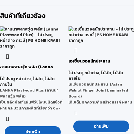
สินค้าที่เกี่ยวข้อง
เอเชี่ยนวอลนัทประสาน
ลานนาพลาสวู้ด พลัส (Lanna
Plastwood Plus)
ไม้ ประตู หน้าต่าง
,
ไม้อัด
,
ไม้อัด
ภายใน
ไม้ ประตู หน้าต่าง
,
ไม้อัด
,
ไม้อัด
ภายใน
เอเชี่ยนวอลนัทประสาน (Asian
LANNA Plastwood Plus (ลานนา
Walnut Finger Joint Laminated
พลาสวู้ด พลัส)
Board)
เป็นผลิตภัณฑ์แผ่นพีวีซีโฟมชนิดแข็งที่
เติมเต็มทุกความคิดสร้างสรรค์ ผสาน
ผ่านกระบวนการผลิตที่เรียกว่า Co-
ด้วยลวดลายของไม้เอเชี่ยนวอลนัทที่
Extrusion (การรีดร่วม) ทำให้แผ่นพีวีซี
เหมือนไม้สักจริงได้อย่างลงตัว ขัด
นี้มีลักษณะผิวหน้าหน้าแข็งพิเศษบวก
เรียบเหมาะกับงานเฟอร์นิเจอร์ TOP
กับโดยนำเทคโนโลยีพลาสวู้ดที่เป็น
อ่านเพิ่ม
โต๊ะหรือโครงสร้างสไตล์โมเดิร์น ที่
อ่านเพิ่ม
มิตรกับสิ่งแวดล้อม ได้รับมาตรฐาน
ต้องการความทันสมัย และอบอุ่นแบบ