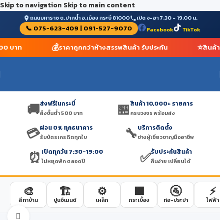
Skip to navigation
Skip to main content
ถนนมหาราช ต.ปากน้ำ อ.เมือง กระบี่ 81000
เปิด จ-อา 7:30 – 19:00 น.
📞 075-623-409 | 091-527-9070
Facebook
TikTok
💰
⭐
 500 บาท
ราคาถูกกว่าห้างสรรพสินค้า รับประกัน
สินค้
ส่งฟรีในกระบี่
สินค้า 10,000+ รายการ
🚚
🏪
สั่งขั้นต่ำ 500 บาท
ครบวงจร พร้อมส่ง
ผ่อน 0% ทุกธนาคาร
บริการติดตั้ง
💳
🔧
รับบัตรเครดิตทุกใบ
ช่างผู้เชี่ยวชาญมืออาชีพ
เปิดทุกวัน 7:30-19:00
รับประกันสินค้า
⏰
✅
ไม่หยุดพัก ตลอดปี
คืนง่าย เปลี่ยนได้
🎨
🏗️
⚙️
🟫
🚰
⚡
สีทาบ้าน
ปูนซีเมนต์
เหล็ก
กระเบื้อง
ท่อ-ประปา
ไฟฟ้า
Click to enlarge