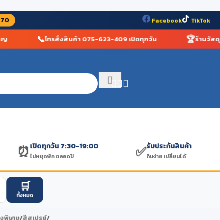
070
Facebook
TikTok
📞
🏆
โทรสั่งสินค้า 075-623-409 เปิดทุกวัน
ร้านวัสดุก่อส
฿
0.00
เปิดทุกวัน 7:30-19:00
รับประกันสินค้า
⏰
✅
ไม่หยุดพัก ตลอดปี
คืนง่าย เปลี่ยนได้
🛒
ทั้งหมด
่งพิเศษ
/
สีสเปรย์
/