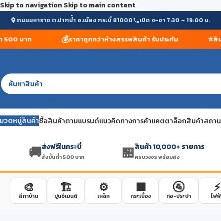
Skip to navigation
Skip to main content
ถนนมหาราช ต.ปากน้ำ อ.เมือง กระบี่ 81000
เปิด จ-อา 7:30 – 19:00 น.
💰
⭐
 500 บาท
ราคาถูกกว่าห้างสรรพสินค้า รับประกัน
สินค้
SELECT CATEGORY
มวดหมู่สินค้า
ซื้อสินค้าตามแบรนด์
แนวคิดทางการค้า
แคตตาล็อกสินค้า
สถานที
ส่งฟรีในกระบี่
สินค้า 10,000+ รายการ
🚚
🏪
สั่งขั้นต่ำ 500 บาท
ครบวงจร พร้อมส่ง
🎨
🏗️
⚙️
🟫
🚰
⚡
สีทาบ้าน
ปูนซีเมนต์
เหล็ก
กระเบื้อง
ท่อ-ประปา
ไฟฟ้