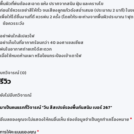
พื้นผิวที่พ่นต้องสะอาด แห้ง ปราศจากสนิม ฝุ่น และคราบไข
ก่อนใช้ควรเขย่าสีให้ทั่ว จนเสียงลูกแก้วดังสม่ำเสมอ (ประมาณ 2 นาที) ในข
เพื่อให้ได้ชิ้นงานที่ดี ควรพ่น 2 ครั้ง (โดยให้ระยะห่างจากพื้นผิวประมาณ 1 ฟุ
ข้อควรระวัง
อย่าพ่นใกล้เปลวไฟ
อย่าเก็บในที่อากาศร้อนกว่า 40 องศาเซลเซียส
พ่นในอากาศถ่ายเทได้สะดวก
เมื่อใช้หมดห้ามเผา หรือโยนกระป๋องเข้าเตาไฟ
บทวิจารณ์ (0)
รีวิว
ยังไม่มีบทวิจารณ์
มาเป็นคนแรกที่วิจารณ์ “วิน สีสเปรย์รองพื้นกันสนิม เบอร์ 267”
*
อีเมลของคุณจะไม่แสดงให้คนอื่นเห็น
ช่องข้อมูลจำเป็นถูกทำเครื่องหมาย
*
การให้คะแนนของคุณ