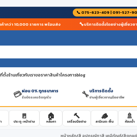
📞 075-623-409 | 091-527-9
🔧
ากว่า 10,000 รายการ พร้อมส่ง
บริการติดตั้งโดยช่างผู้เชี่ยวชาญ
่ตั้งร้าน
เกี่ยวกับเรา
ขอราคาสินค้าโครงการ
blog
ผ่อน 0% ทุกธนาคาร
บริการติดตั้ง
💳
🔧
รับบัตรเครดิตทุกใบ
ช่างผู้เชี่ยวชาญมืออาชีพ
🚪
🏠
🔨
🪵
🚿
า
ประตู-หน้าต่าง
หลังคา
เครื่องมือช่าง
ลามิเนต-พื้น
ห้องน้ำ
หน้าหลัก
/
สี อุปกรณ์ทาสี เคมีภัณฑ์
/
สีตกแต