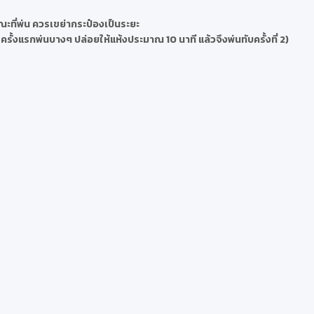
ณะที่พ่น ควรเขย่ากระป๋องเป็นระยะ
ต ครั้งแรกพ่นบางๆ ปล่อยให้แห้งประมาณ 10 นาที แล้วจึงพ่นทับครั้งที่ 2)