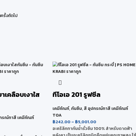
ครั้งถัดไป
ำยาเคลือบเงาใส
ทีโอเอ 201 รูฟซีล
เคมีภัณฑ์
,
กันซึม
,
สี อุปกรณ์ทาสี เคมีภัณฑ์
TOA
ปกรณ์ทาสี เคมีภัณฑ์
฿
242.00
–
฿
5,001.00
อะคริลิกทากันน้ำรั่วซึม 100% สำหรับดาดฟ้า
หลังคา เป็นอะคริลิกชนิดยืดหยุ่นคุณภาพสูง ใช