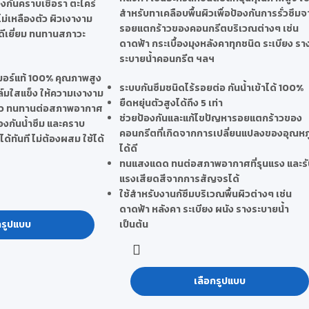
องกันคราบเชื้อรา ตะไคร่
สำหรับทาเคลือบพื้นผิวเพื่อป้องกันการรั่วซึม
 ไม่เหลืองตัว ผิวเงางาม
รอยแตกร้าวของคอนกรีตบริเวณต่างๆ เช่น
ดีเยี่ยม ทนทานสภาวะ
ดาดฟ้า กระเบื้องมุงหลังคาทุกชนิด ระเบียง รา
ระบายน้ำคอนกรีต ฯลฯ
มอร์แท้ 100% คุณภาพสูง
ระบบกันซึมชนิดไร้รอยต่อ กันน้ำเข้าได้ 100%
อฟิล์มใสแข็ง ให้ความเงางาม
ยืดหยุ่นตัวสูงได้ถึง 5 เท่า
ตัว ทนทานต่อสภาพอากาศ
ช่วยป้องกันและแก้ไขปัญหารอยแตกร้าวของ
งกันน้ำซึม และคราบ
คอนกรีตที่เกิดจากการเปลี่ยนแปลงของอุณหภู
ด้ทันที ไม่ต้องผสม ใช้ได้
ได้ดี
ทนแสงแดด ทนต่อสภาพอากาศที่รุนแรง และรั
แรงเสียดสีจากการสัญจรได้
ใช้สำหรับงานกัซึมบริเวณพื้นผิวต่างๆ เช่น
ดาดฟ้า หลังคา ระเบียง ผนัง รางระบายน้ำ
กรูปแบบ
เป็นต้น
เลือกรูปแบบ