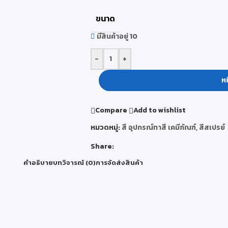
ขนาด
มีสินค้าอยู่ 10
-
+
หย
Compare
Add to wishlist
หมวดหมู่:
สี อุปกรณ์ทาสี เคมีภัณฑ์
,
สีสเปรย์
Share:
คำอธิบาย
บทวิจารณ์ (0)
การจัดส่งสินค้า