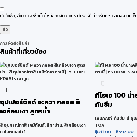
บันทึกชื่อ, อีเมล และชื่อเว็บไซต์ของฉันบนเบราว์เซอร์นี้ สำหรับการแสดงความเห็น
การจัดส่งสินค้า
สินค้าที่เกี่ยวข้อง
ทีโอเอ 100 น้
ซุปเปอร์ชิลด์ อะควา กลอส สี
กันซึม
เคลือบเงา สูตรน้ำ
เคมีภัณฑ์
,
กันซึม
,
สี อุ
สี อุปกรณ์ทาสี เคมีภัณฑ์
,
สีทาบ้าน
,
สีเคลือบเงา
TOA
ทาโลหะและไม้
฿
211.00
–
฿
597.00