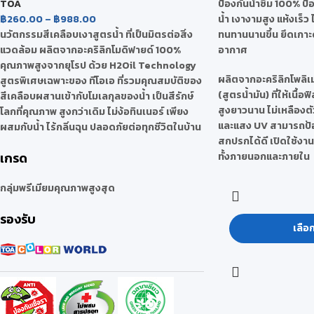
TOA
ป้องกันน้ำซึม 100% ป้
฿
260.00
–
฿
988.00
น้ำ เงางามสูง แห้งเร็ว
นวัตกรรมสีเคลือบเงาสูตรน้ำ ที่เป็นมิตรต่อสิ่ง
ทนทานนานขึ้น ยึดเกาะ
แวดล้อม ผลิตจากอะคริลิกโมดิฟายด์ 100%
อากาศ
คุณภาพสูงจากยุโรป ด้วย H2Oil Technology
ผลิตจากอะคริลิกโพลิเ
สูตรพิเศษเฉพาะของ ทีโอเอ ที่รวมคุณสมบัติของ
(สูตรน้ำมัน) ที่ให้เนื้
สีเคลือบผสานเข้ากับโมเลกุลของน้ำ เป็นสีรักษ์
สูงยาวนาน ไม่เหลือง
โลกที่คุณภาพ สูงกว่าเดิม ไม่ง้อทินเนอร์ เพียง
และแสง UV สามารถป้อ
ผสมกับน้ำ ไร้กลิ่นฉุน ปลอดภัยต่อทุกชีวิตในบ้าน
สกปรกได้ดี เปิดใช้งานไ
เกรด
ทั้งภายนอกและภายใน
กลุ่มพรีเมียมคุณภาพสูงสุด
รองรับ
เลือ