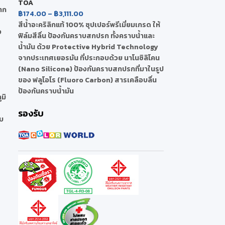
TOA
จาก
฿
174.00
–
฿
3,111.00
สีน้ำอะคริลิกแท้ 100% ซุปเปอร์พรีเมี่ยมเกรด ให้
ง
ฟิล์มสีลื่น ป้องกันคราบสกปรก ทั้งคราบน้ำและ
น้ำมัน ด้วย Protective Hybrid Technology
จากประเทศเยอรมัน ที่ประกอบด้วย นาโนซิลิโคน
(Nano Silicone) ป้องกันคราบสกปรกที่มาในรูป
ของ ฟลูโอโร (Fluoro Carbon) สารเคลือบลื่น
ป้องกันคราบน้ำมัน
มิ
รองรับ
บ