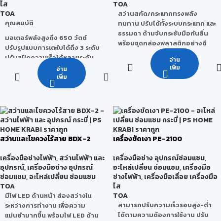
ไส
TOA
TOA
สว่านสกัด/กระแทกทรงพลัง
คุณสมบัติ
ทนทาน ปรับได้ทั้งระบบกระแทก และ
ธรรมดา ด้ามจับกระชับมือกันลื่น
มอเตอร์พลังสูงถึง 650 วัตต์
พร้อมชุดกล่องพลาสติกอย่างดี
ปรับรูปแบบการเตะใบได้ถึง 3 ระดับ
ปรับสปีดความเร็วได้หลายระดับ
Specification
อ่าน
สามารถปรับองศาความเอียงได้
เพิ่ม
อ่าน
หลายระดับ
เพิ่ม
กำลังไฟฟ้า
710 วัตต์
มีท่อดูดฝุ่นออกด้านหลัง
ออกแบบด้ามจับกระชับมือ กันลื่น
ขนาดหัวจับ
แถมชุดใบเลื่อยมากถึง 20 ชิ้น
13 มม.
ดอก
บรรจุภัณฑ์แบบ Box Set เรียบร้อย
สวยงาม
0 -
สว่านและไขควงไร้สาย BDX-2
เครื่องขัดเงา PE-2100
ความเร็วรอบใน
46,800
การกระแทก
ครั้ง/นาที
เครื่องมือช่างไฟฟ้า
,
สว่านไฟฟ้า และ
เครื่องมือช่าง อุปกรณ์ซ่อมแซม
,
อุปกรณ์
,
เครื่องมือช่าง อุปกรณ์
อะไหล่เปลี่ยน ซ่อมแซม
,
เครื่องมือ
ซ่อมแซม
,
อะไหล่เปลี่ยน ซ่อมแซม
ช่างไฟฟ้า
,
เครื่องมือเลื่อย เครื่องมือ
ความสามารถ
25 มม.
TOA
ไส
ในการเจาะไม้
TOA
มีไฟ LED ด้านหน้า ส่องสว่างใน
สามารถปรับความเร็วรอบสูง-ต่ำ
ระหว่างการทำงาน เพื่อความ
ความสามารถ
13 มม.
ได้ตามความต้องการใช้งาน ปรับ
แม่นยำมากขึ้น พร้อมไฟ LED ด้าน
ในการเจาะเหล็ก