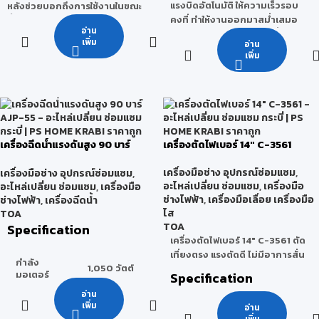
แรงบิดอัตโนมัติ ให้ความเร็วรอบ
หลังช่วยบอกถึงการใช้งานในขณะ
คงที่ ทำให้งานออกมาสม่ำเสมอ
นั้น (ตำแหน่งเดินหน้าหรือถอย
ความสามารถ
อ่าน
แถมชุดขัดขนแกะอย่างดี เนื้อนุ่ม
หลัง) น้ำหนักเบาเพียง 300 กรัม
เพิ่ม
ในการเจาะ
19 มม.
อ่าน
ออกแบบมาให้กระชับมือ และง่ายต่อ
Specification
คอนกรีต
เพิ่ม
การใช้งาน
Specification
0 -
กำลังไฟฟ้า
950 วัตต์
ความเร็วรอบ
2,600
รอบ/นาที
3.6 โวลท์
เส้นผ่า
180 มม.
มอเตอร์ (โวลท์)
(DC)
ศูนย์กลาง
(7")
เครื่องฉีดน้ำแรงดันสูง 90 บาร์
เครื่องตัดไฟเบอร์ 14″ C-3561
ความยาวของ
AJP-55
เครื่องมือโดย
299 มม.
3.5 นิว
650 -
แรงบิด
รวม
เครื่องมือช่าง อุปกรณ์ซ่อมแซม
,
เครื่องมือช่าง อุปกรณ์ซ่อมแซม
,
ตัน
ความเร็วรอบ
2,000
อะไหล่เปลี่ยน ซ่อมแซม
,
เครื่องมือ
อะไหล่เปลี่ยน ซ่อมแซม
,
เครื่องมือ
รอบ/นาที
ช่างไฟฟ้า
,
เครื่องมือเลื่อย เครื่องมือ
ช่างไฟฟ้า
,
เครื่องฉีดน้ำ
น้ำหนักรวมของ
1.75 กก.
180
ไส
TOA
เครื่องมือ
ความเร็วรอบ
รอบ/
TOA
Specification
ขนาดของ
235 x 100
นาที
เครื่องตัดไฟเบอร์ 14" C-3561 ตัด
เครื่องมือโดย
x 235 มม.
รวม
เที่ยงตรง แรงตัดดี ไม่มีอาการสั่น
กำลัง
1,050 วัตต์
ระยะเวลาการ
มอเตอร์
Specification
2.5 ชม.
ชาร์จแบตเตอรี่
น้ำหนักรวม
2.4 กก.
อ่าน
ของเครื่องมือ
เพิ่ม
อ่าน
แรงดัน
2,300
90 บาร์
กำลังไฟฟ้า
300 ลิเธี
เพิ่ม