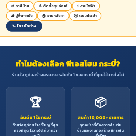
92 x
45องศา
🎨 ทาสีบ้าน
🚿 ติดตั้งสุขภัณฑ์
⚡ งานไฟฟ้า
6,600
Specification
92 มม.
(สามเหลี่ยม)
ความเร็วรอบ
รอบ/
🪵 ปูพื้น-ผนัง
🏠 งานหลังคา
🚰 ระบบประปา
นาที
375
กำลังไฟฟ้า
355
📞 โทรนัดช่าง
วัตต์
เส้นผ่าศูนย์กลาง
มม.
ความยาวของ
ใบตัด
(14")
เครื่องมือโดย
481 มม.
180
รวม
ขนาดหินขัด
มม.
3,600
ความเร็วรอบ
รอบ/
น้ำหนักรวมของ
4.8 กก.
นาที
ทำไมต้องเลือก พีเอสโฮม กระบี่?
ขนาดเพลา
16 มม.
เครื่องมือ
น้ำหนักรวมของ
ร้านวัสดุก่อสร้างครบวงจรอันดับ 1 ของกระบี่ ที่คุณไว้วางใจได้
2,850
16 กก.
เครื่องมือ
ความเร็วรอบ
รอบ/
นาที
🏆
📦
ความยาวของ
420
เครื่องมือโดย
มม.
รวม
อันดับ 1 ในกระบี่
สินค้า 10,000+ รายการ
ร้านวัสดุก่อสร้างที่ใหญ่ที่สุด
ทุกอย่างที่ต้องการสำหรับ
น้ำหนักรวมของ
18.1 กก.
เครื่องมือ
ครบที่สุด ไว้วางใจได้มากว่า
บ้านและงานก่อสร้าง มีครบใน