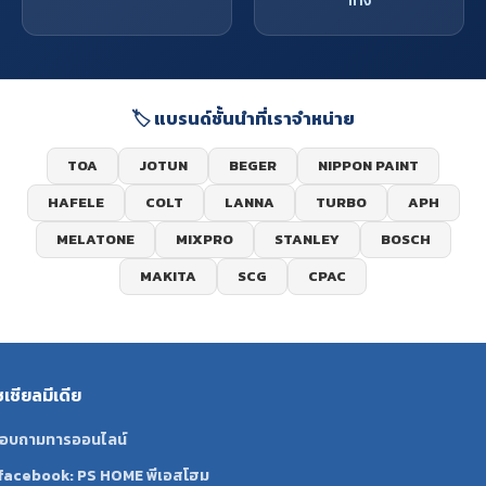
ทาง
🏷️ แบรนด์ชั้นนำที่เราจำหน่าย
TOA
JOTUN
BEGER
NIPPON PAINT
HAFELE
COLT
LANNA
TURBO
APH
MELATONE
MIXPRO
STANLEY
BOSCH
MAKITA
SCG
CPAC
ซเชียลมีเดีย
อบถามทารออนไลน์
facebook: PS HOME พีเอสโฮม