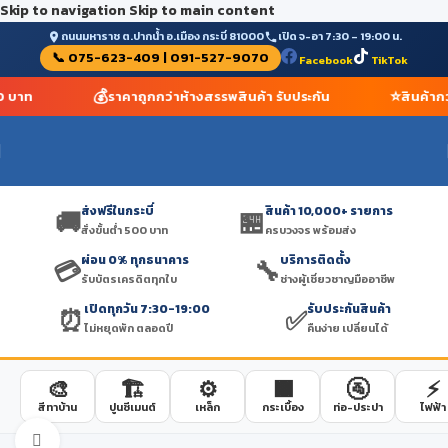
Skip to navigation
Skip to main content
ถนนมหาราช ต.ปากน้ำ อ.เมือง กระบี่ 81000
เปิด จ-อา 7:30 – 19:00 น.
📞 075-623-409 | 091-527-9070
Facebook
TikTok
💰
⭐
00 บาท
ราคาถูกกว่าห้างสรรพสินค้า รับประกัน
สินค้าก
ส่งฟรีในกระบี่
สินค้า 10,000+ รายการ
🚚
🏪
สั่งขั้นต่ำ 500 บาท
ครบวงจร พร้อมส่ง
ผ่อน 0% ทุกธนาคาร
บริการติดตั้ง
💳
🔧
รับบัตรเครดิตทุกใบ
ช่างผู้เชี่ยวชาญมืออาชีพ
เปิดทุกวัน 7:30-19:00
รับประกันสินค้า
⏰
✅
ไม่หยุดพัก ตลอดปี
คืนง่าย เปลี่ยนได้
🎨
🏗️
⚙️
🟫
🚰
⚡
สีทาบ้าน
ปูนซีเมนต์
เหล็ก
กระเบื้อง
ท่อ-ประปา
ไฟฟ้า
Click to enlarge