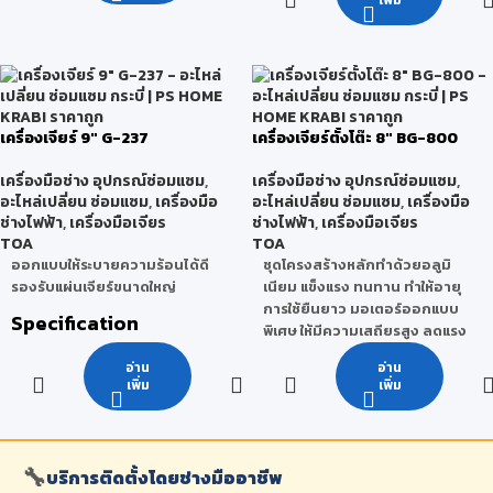
สูงสุด
รูปแบบของ
วัตต์
ยม-
แบตเตอรี่
ไออน
อุณหภูมิน้ำ
60 องศา
ขนาดการตัดมุมที่
120
เข้าสูงสุด
เซลเซียส
90 องศา
มม.
ความยาวของ
(วงกลม)
เครื่องมือโดย
150 มม.
รวม
5.5 ลิตร/
ปริมาณน้ำ
เครื่องเจียร์ 9″ G-237
เครื่องเจียร์ตั้งโต๊ะ 8″ BG-800
นาที
ขนาดการตัดมุมที่
120 x
90 องศา
120
น้ำหนักรวมของ
300
เครื่องมือช่าง อุปกรณ์ซ่อมแซม
,
เครื่องมือช่าง อุปกรณ์ซ่อมแซม
,
(สี่เหลี่ยม)
มม.
เครื่องมือ
กรัม
198 x 214 x
อะไหล่เปลี่ยน ซ่อมแซม
,
เครื่องมือ
อะไหล่เปลี่ยน ซ่อมแซม
,
เครื่องมือ
ขนาด
452 มม.
ช่างไฟฟ้า
,
เครื่องมือเจียร
ช่างไฟฟ้า
,
เครื่องมือเจียร
ขนาดการตัดมุมที่
138 x
TOA
TOA
90 องศา
138
ออกแบบให้ระบายความร้อนได้ดี
ชุดโครงสร้างหลักทำด้วยอลูมิ
น้ำหนัก
3.7 กก.
(สามเหลี่ยม)
มม.
รองรับแผ่นเจียร์ขนาดใหญ่
เนียม แข็งแรง ทนทาน ทำให้อายุ
การใช้ยืนยาว มอเตอร์ออกแบบ
Specification
ขนาดการตัดมุมที่
120
พิเศษ ให้มีความเสถียรสูง ลดแรง
45 องศา (วงกลม)
มม.
สั่น สะเทือน ทำให้เครื่องเดินเงียบ มี
อ่าน
อ่าน
2,200
ความนิ่งในการเจียร์ ระบบ
กำลังไฟฟ้า
เพิ่ม
เพิ่ม
วัตต์
Induction Motor ช่วยให้กระแส
ขนาดการตัดมุมที่
107 x
ไฟฟ้าคงที่เมื่อเปิดใช้งาน ทำให้
45 องศา
107
(สี่เหลี่ยม)
มม.
เครื่องเดินนิ่ง ไม่กระตุก พร้อม
ขนาดแผ่นเจียร์
230
อุปกรณ์เสริม ได้แก่ แผ่นป้องกัน
สูงสุด
มม. (9")
🔧
บริการติดตั้งโดยช่างมืออาชีพ
การกระเด็น และแผ่นรองเจียร์
ขนาดการตัดมุมที่