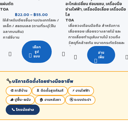
นาที
ครั้ง/นาที
แผ่นตัด
อะไหล่เปลี่ยน ซ่อมแซม
,
เครื่องมือ
TOA
ช่างไฟฟ้า
,
เครื่องมือเลื่อย เครื่องมือ
฿
22.00
–
฿
55.00
ไส
ความยาวของ
ความสามารถ
25 มม.
เครื่องมือโดย
481 มม.
TOA
ใช้สำหรับเจียรชิ้นงานประเภทโลหะ /
ในการเจาะไม้
รวม
เลื่อยวงเดือนมือถือ สำหรับการ
เหล็ก / สแตนเลส (ตามที่ระบุไว้ใน
เลื่อยซอย เลื่อยขวางลายไม้ และ
ฉลากบนหิน)
ความสามารถ
13 มม.
การเลื่อยทำมุมในงานไม้ รวมถึง
การใช้งาน
น้ำหนักรวมของ
ในการเจาะเหล็ก
4.8 กก.
วัสดุที่คล้ายกัน ขนาดกระทัดรัดและ
เครื่องมือ
ควรใช้ให้ถูกประเภทตาม
เลือก
น้ำหนักเบา ตัวเครื่องออกแบบให้
เครื่องหมาย และข้อบ่งชี้ที่ระบุไว้บน
รูป
ความสามารถ
อ่าน
ปรับองศาได้ทั้ง 2 ด้าน เพิ่มความ
แบบ
เพิ่ม
ฉลากของหิน เช่น ให้สวมอุปกรณ์
ในการเจาะ
19 มม.
สะดวกและแม่นยำ
คอนกรีต
ป้องกันเสียง, ให้สวมหน้ากากกัน
Specification
ฝุ่น ขณะที่ใช้งาน
0 -
ข้อควรระวัง
🔧
บริการติดตั้งโดยช่างมืออาชีพ
ความเร็วรอบ
2,600
1,050
กำลังไฟฟ้า
รอบ/นาที
หินเจียร์เป็นประเภทใช้กับงานหนัก
วัตต์
🎨 ทาสีบ้าน
🚿 ติดตั้งสุขภัณฑ์
⚡ งานไฟฟ้า
ควรปฏิบัติตามข้อบ่งใช้ที่ระบุบน
ฉลากของใบเจียร์ และควรศึกษาวิธี
ความยาวของ
🪵 ปูพื้น-ผนัง
🏠 งานหลังคา
🚰 ระบบประปา
20 มม.
การใช้งานให้ถูกวิธี
ขนาดเพลา
เครื่องมือโดย
299 มม.
(25"/32")
รวม
📞 โทรนัดช่าง
ความสามารถ
68 มม.
น้ำหนักรวมของ
ในการตัดมุม
(2-
1.75 กก.
เครื่องมือ