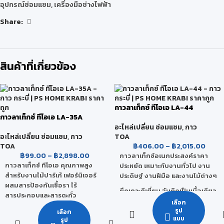
อุปกรณ์ซ่อมแซม
,
เครื่องมือช่างไฟฟ้า
Share:
สินค้าที่เกี่ยวข้อง
กาวลาเท็กซ์ ทีโอเอ LA-44
กาวลาเท็กซ์ ทีโอเอ LA-35A
อะไหล่เปลี่ยน ซ่อมแซม
,
กาว
อะไหล่เปลี่ยน ซ่อมแซม
,
กาว
TOA
TOA
฿
406.00
–
฿
2,015.00
฿
99.00
–
฿
2,898.00
กาวลาเท็กซ์อเนกประสงค์ราคา
กาวลาเท็กซ์ ทีโอเอ คุณภาพสูง
ประหยัด เหมาะกับงานทั่วไป งาน
สำหรับงานไม้ปาร์เก้ เฟอร์นิเจอร์
ประดิษฐ์ งานฝีมือ และงานไม้ต่างๆ
ผสมสารป้องกันเชื้อรา ไร้
ยึดเกาะดีเยี่ยม จับติดเป็นเนื้อเดียว
สารประกอบและสารตะกั่ว
กับชิ้นงาน
เลือก
ให้การยึดเกาะที่ดีและแข็งแรงเหนียว
ไม่ผสมสารปรอท ตะกั่ว
รูป
เลือก
แบบ
แน่น จับติดกันเป็นเนื้อเดียวกับชิ้น
รูป
ไม่ทิ้งคราบสกปรกเมื่อแห้ง