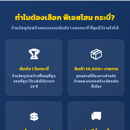
90 องศา
11/16")
ทำไมต้องเลือก พีเอสโฮม กระบี่?
ความสามารถ
68 มม.
ในการตัดมุม 45
(1-
องศา
13/16")
ร้านวัสดุก่อสร้างครบวงจรอันดับ 1 ของกระบี่ ที่คุณไว้วางใจได้
4,700
ความเร็วรอบ
รอบ/นาที
🏆
📦
ความยาวของ
เครื่องมือโดย
290 มม.
รวม
อันดับ 1 ในกระบี่
สินค้า 10,000+ รายการ
ร้านวัสดุก่อสร้างที่ใหญ่ที่สุด
ทุกอย่างที่ต้องการสำหรับ
ครบที่สุด ไว้วางใจได้มากว่า
บ้านและงานก่อสร้าง มีครบใน
น้ำหนักรวมของ
3.3 กก.
20 ปี
ที่เดียว
เครื่องมือ
💲
🚚