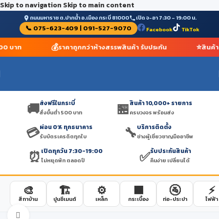
Skip to navigation
Skip to main content
ถนนมหาราช ต.ปากน้ำ อ.เมือง กระบี่ 81000
เปิด จ-อา 7:30 – 19:00 น.
📞 075-623-409 | 091-527-9070
Facebook
TikTok
💰
⭐
 500 บาท
ราคาถูกกว่าห้างสรรพสินค้า รับประกัน
สินค้
ส่งฟรีในกระบี่
สินค้า 10,000+ รายการ
🚚
🏪
สั่งขั้นต่ำ 500 บาท
ครบวงจร พร้อมส่ง
ผ่อน 0% ทุกธนาคาร
บริการติดตั้ง
💳
🔧
รับบัตรเครดิตทุกใบ
ช่างผู้เชี่ยวชาญมืออาชีพ
เปิดทุกวัน 7:30-19:00
รับประกันสินค้า
⏰
✅
ไม่หยุดพัก ตลอดปี
คืนง่าย เปลี่ยนได้
🎨
🏗️
⚙️
🟫
🚰
⚡
สีทาบ้าน
ปูนซีเมนต์
เหล็ก
กระเบื้อง
ท่อ-ประปา
ไฟฟ้า
Click to enlarge