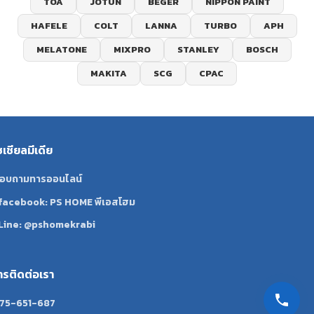
TOA
JOTUN
BEGER
NIPPON PAINT
HAFELE
COLT
LANNA
TURBO
APH
MELATONE
MIXPRO
STANLEY
BOSCH
MAKITA
SCG
CPAC
ซเชียลมีเดีย
อบถามทารออนไลน์
facebook: PS HOME พีเอสโฮม
Line: @pshomekrabi
ทรติดต่อเรา
75-651-687