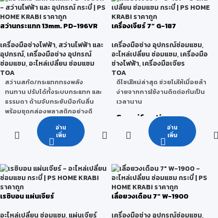
สามารถใช้ได้กับการขัดมือ และ
เครื่องขัดได้
สว่านกระแทก 13mm. PD-196VR
เครื่องเจียร์ 7″ G-187
เครื่องมือช่างไฟฟ้า
,
สว่านไฟฟ้า และ
เครื่องมือช่าง อุปกรณ์ซ่อมแซม
,
อุปกรณ์
,
เครื่องมือช่าง อุปกรณ์
อะไหล่เปลี่ยน ซ่อมแซม
,
เครื่องมือ
ซ่อมแซม
,
อะไหล่เปลี่ยน ซ่อมแซม
ช่างไฟฟ้า
,
เครื่องมือเจียร
TOA
TOA
สว่านสกัด/กระแทกทรงพลัง
ดีไซน์ใหม่ล่าสุด ช่วยไม่ให้เมื่อยล้า
ทนทาน ปรับได้ทั้งระบบกระแทก และ
ง่ายจากการใช้งานติดต่อกันเป็น
ธรรมดา ด้ามจับกระชับมือกันลื่น
เวลานาน
พร้อมชุดกล่องพลาสติกอย่างดี
Specification
Specification
อ่าน
อ่าน
เพิ่ม
เพิ่ม
2,200
กำลังไฟฟ้า
วัตต์
กำลังไฟฟ้า
710 วัตต์
ขนาดแผ่นเจียร์
180 มม.
ขนาดหัวจับ
13 มม.
สูงสุด
(7")
ดอก
เรซิบอน แผ่นเจียร์
เลื่อยวงเดือน 7″ W-1900
8,500
0 -
ความเร็วรอบใน
ความเร็วรอบ
รอบ/
46,800
อะไหล่เปลี่ยน ซ่อมแซม
,
แผ่นเจียร์
เครื่องมือช่าง อุปกรณ์ซ่อมแซม
,
การกระแทก