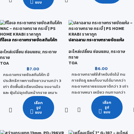
แบบ
งาน
ข้อมูลทางเทคนิค
มีความข้นเหลวพอเหมาะ ปาดกาว
1 ตารางเมตร ต่อ กาวลาเท๊กซ์ 1
ได้อย่างสะดวก
กิโลกรัม
มีการแห้งตัวที่เหมาะสม ตลอดจน
การไหลตัวที่ดี ช่วยให้ทำงานง่าย
ขึ้น
สามารถจัดแต่งลวดลายไม้ปาร์เก้
ทีโอเอ กระดาษทรายขัดสกิมโค้ท
ปลาฉลาม กระดาษทรายขัดแห้ง
WAC
ให้สวยงามได้ในขณะปู
อะไหล่เปลี่ยน ซ่อมแซม
,
กระดาษ
มีสารป้องกันเชื้อรา ไม่เป็น
อะไหล่เปลี่ยน ซ่อมแซม
,
กระดาษ
ทราย
ทราย
อันตรายต่อสิ่งมีชีวิตและสิ่ง
TOA
TOA
แวดล้อม
฿
6.00
฿
7.00
ไม่เป็นแหล่งเพาะเชื้อโรคเมื่อใช้งาน
กระดาษทรายใช้สำหรับขัดไม้ ทน
กระดาษทรายขัดสกิมโค้ท มี
การขัดถู และเก็บงานได้มากกว่า
ประสิทธิภาพการขัดยาวนานกว่า 3
กระดาษทรายธรรมชาติกว่า 3 เท่า
เท่า ขัดพื้นผิวเรียบเนียน จบงานไว
กระดาษหนา เหนียว ทนทานกว่า
และ ฝุ่นไม่อุดตันหน้าทราย เหมาะ
กระดาษธรรมดาทั่วไปถึง 7 เท่า
กับงานขัดสกิมโค้ทและวัสดุอุดโป๊ว
เลือก
เลือก
ผลิตจากเม็ดทรายสังเคราะห์ อลูมิ
รูป
รูป
เนียมออกไซด์ สามารถใช้กับเครื่อง
แบบ
แบบ
ขัดได้ ควรใช้กับงานขัดแห้งเท่านั้น
เหมาะสำหรับงานขัดไม้ดิบ งานไม้
และงานเฟอร์นิเจอร์ทั่วไป