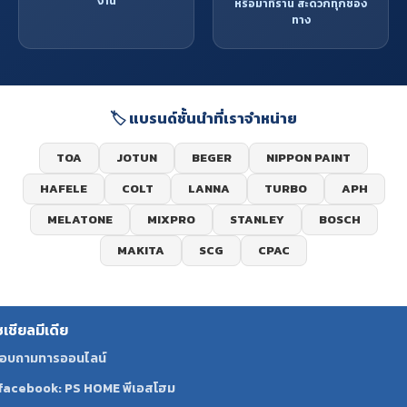
งาน
หรือมาที่ร้าน สะดวกทุกช่อง
ทาง
🏷️ แบรนด์ชั้นนำที่เราจำหน่าย
TOA
JOTUN
BEGER
NIPPON PAINT
HAFELE
COLT
LANNA
TURBO
APH
MELATONE
MIXPRO
STANLEY
BOSCH
MAKITA
SCG
CPAC
ซเชียลมีเดีย
อบถามทารออนไลน์
facebook: PS HOME พีเอสโฮม