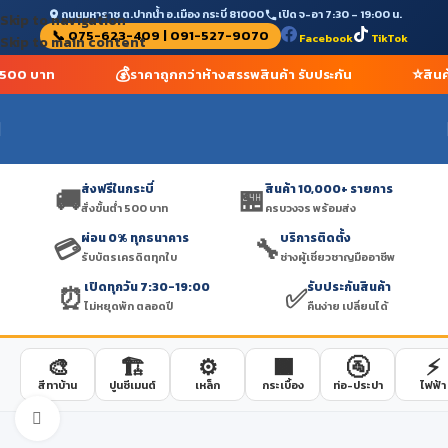
ถนนมหาราช ต.ปากน้ำ อ.เมือง กระบี่ 81000
เปิด จ-อา 7:30 – 19:00 น.
Skip to navigation
📞 075-623-409 | 091-527-9070
Facebook
TikTok
Skip to main content
💰
⭐
่ำ 500 บาท
ราคาถูกกว่าห้างสรรพสินค้า รับประกัน
สินค
ส่งฟรีในกระบี่
สินค้า 10,000+ รายการ
🚚
🏪
สั่งขั้นต่ำ 500 บาท
ครบวงจร พร้อมส่ง
ผ่อน 0% ทุกธนาคาร
บริการติดตั้ง
💳
🔧
รับบัตรเครดิตทุกใบ
ช่างผู้เชี่ยวชาญมืออาชีพ
เปิดทุกวัน 7:30-19:00
รับประกันสินค้า
⏰
✅
ไม่หยุดพัก ตลอดปี
คืนง่าย เปลี่ยนได้
🎨
🏗️
⚙️
🟫
🚰
⚡
สีทาบ้าน
ปูนซีเมนต์
เหล็ก
กระเบื้อง
ท่อ-ประปา
ไฟฟ้า
Click to enlarge