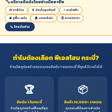
🔧
บริการติดตั้งโดยช่างมืออาชีพ
🎨 ทาสีบ้าน
🚿 ติดตั้งสุขภัณฑ์
⚡ งานไฟฟ้า
🪵 ปูพื้น-ผนัง
🏠 งานหลังคา
🚰 ระบบประปา
📞 โทรนัดช่าง
ทำไมต้องเลือก พีเอสโฮม กระบี่?
ร้านวัสดุก่อสร้างครบวงจรอันดับ 1 ของกระบี่ ที่คุณไว้วางใจได้
🏆
📦
อันดับ 1 ในกระบี่
สินค้า 10,000+ รายการ
ร้านวัสดุก่อสร้างที่ใหญ่ที่สุด
ทุกอย่างที่ต้องการสำหรับ