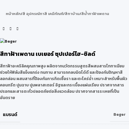
หน้าหลัก
/
สี อุปกรณ์ทาสี เคมีภัณฑ์
/
สีทาบ้าน
/
สีน้ำทาฝ้าเพดาน
สีทาฝ้าเพดาน เบเยอร์ ซุปเปอร์ไฮ-ชิลด์
สีทาฝ้าอะคริลิคคุณภาพสูง ผลิตจากนวัตกรรมสูตรสีผสมสารไททาเนียม
ช่วยให้ฟิล์มสีแข็งแกร่ง ทนทาน สามารถกลบมิดได้ดี และป้องกันปัญหาสี
ลอกล่อน ผสมสารที่ป้องกันการกิดเชื้อรา และตะไคร่น้ำ เหมาะสำหรับพื้นผิว
คอนกรีต ปูนฉาบ ปูนพลาสเตอร์ อิฐและกระเบื้องแผ่นเรียบ ปราศจากสาร
ปรอทและสารตะกั่วปลอดภัยต่อสิ่งแวดล้อม ปราศจากสารระเหยที่เป็น
อันตราย
แบรนด์
Beger