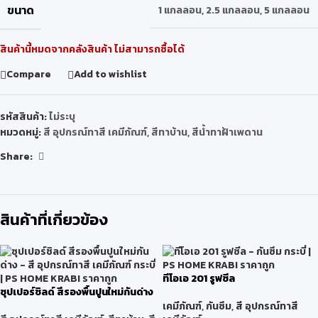
ขนาด
1 แกลลอน
,
2.5 แกลลอน
,
5 แกลลอน
สินค้านี้หมดจากคลังสินค้า ไม่สามารถซื้อได้
Compare
Add to wishlist
รหัสสินค้า:
ไม่ระบุ
หมวดหมู่:
สี อุปกรณ์ทาสี เคมีภัณฑ์
,
สีทาบ้าน
,
สีน้ำทาฝ้าเพดาน
Share:
สินค้าที่เกี่ยวข้อง
ทีโอเอ 201 รูฟซีล
ซุปเปอร์ชิลด์ สีรองพื้นปูนใหม่กันด่าง
เคมีภัณฑ์
,
กันซึม
,
สี อุปกรณ์ทาสี