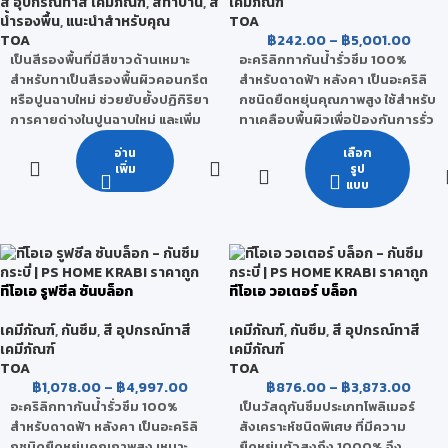
สี อุปกรณ์ทาสี เคมีภัณฑ์
,
สีทาบ้าน
,
สี
เคมีภัณฑ์
น้ำรองพื้น
,
แนะนำสำหรับคุณ
TOA
TOA
฿
242.00
–
฿
5,001.00
เป็นสีรองพื้นที่มีสีขาวด้านเหมาะ
อะคริลิกทากันน้ำรั่วซึม 100%
สำหรับทาเป็นสีรองพื้นผิวคอนกรีต
สำหรับดาดฟ้า หลังคา เป็นอะคริลิ
หรือปูนฉาบใหม่ ช่วยยับยั้งปฏิกิริยา
กชนิดยืดหยุ่นคุณภาพสูง ใช้สำหรับ
การคายด่างในปูนฉาบใหม่ และเพิ่ม
ทาเคลือบพื้นผิวเพื่อป้องกันการรั่ว
การยึดเกาะของสีทับหน้ากับพื้นผิว
ซึมจากรอยแตกร้าวของคอนกรีต
อ่าน
เลือก
ดีขึ้น เหมาะสำหรับพื้นผิวปูนฉาบใหม่
บริเวณต่างๆ เช่น ดาดฟ้า กระเบื้อง
เพิ่ม
รูป
ใช้ได้ทั้งภายในอาคาร และภายนอก
มุงหลังคาทุกชนิด ระเบียง ราง
แบบ
อาคาร
ระบายน้ำคอนกรีต ฯลฯ
เกรด
ระบบกันซึมชนิดไร้รอยต่อ กันน้ำ
เข้าได้ 100%
กลุ่มพรีเมียมคุณภาพสูงสุด
ยืดหยุ่นตัวสูงได้ถึง 5 เท่า
ชนิดของฟิล์มสี
ช่วยป้องกันและแก้ไขปัญหารอย
ทีโอเอ รูฟซีล ซันบล็อก
ทีโอเอ วอเตอร์ บล็อก
แตกร้าวของคอนกรีตที่เกิดจาก
ขาวด้าน
การเปลี่ยนแปลงของอุณหภูมิได้ดี
เคมีภัณฑ์
,
กันซึม
,
สี อุปกรณ์ทาสี
เคมีภัณฑ์
,
กันซึม
,
สี อุปกรณ์ทาสี
ขนาดบรรจุ
เคมีภัณฑ์
เคมีภัณฑ์
ทนแสงแดด ทนต่อสภาพอากาศที่
TOA
TOA
รุนแรง และรับแรงเสียดสีจากการ
1 แกลลอน, 5 แกลลอน
฿
1,078.00
–
฿
4,997.00
฿
876.00
–
฿
3,873.00
สัญจรได้
อะคริลิกทากันน้ำรั่วซึม 100%
เป็นวัสดุกันซึมประเภทโพลิเมอร์
ใช้สำหรับงานกัซึมบริเวณพื้นผิว
สำหรับดาดฟ้า หลังคา เป็นอะคริลิ
สังเคราะห์ชนิดพิเศษ ที่มีความ
ต่างๆ เช่น ดาดฟ้า หลังคา ระเบียง
กชนิดยืดหยุ่นคุณภาพสูง เหมาะ
ยืดหยุ่นตัวสูงถึง 1000% จึง