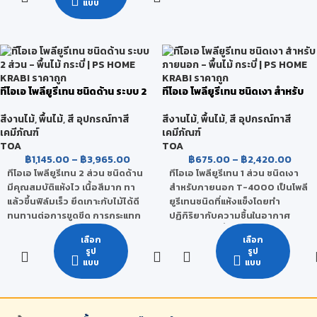
แบบ
เนื้อเทปเหนียว ยึดเกาะดีเยี่ยม
ต้านทานแรงฉีกขาดได้ดี
ป้องกันการรั่วซึมผ่านของน้ำได้
100 %
ใช้งานได้ดีกับวัสดุหลากหลาย
ประเภท เช่น กระเบื้อง
ทีโอเอ โพลียูรีเทน ชนิดด้าน ระบบ 2
ทีโอเอ โพลียูรีเทน ชนิดเงา สำหรับ
ส่วน
ภายนอก
สีงานไม้
,
พื้นไม้
,
สี อุปกรณ์ทาสี
สีงานไม้
,
พื้นไม้
,
สี อุปกรณ์ทาสี
เคมีภัณฑ์
เคมีภัณฑ์
TOA
TOA
฿
1,145.00
–
฿
3,965.00
฿
675.00
–
฿
2,420.00
ทีโอเอ โพลียูรีเทน 2 ส่วน ชนิดด้าน
ทีโอเอ โพลียูรีเทน 1 ส่วน ชนิดเงา
มีคุณสมบัติแห้งไว เนื้อสีมาก ทา
สำหรับภายนอก T-4000 เป็นโพลี
แล้วขึ้นฟิล์มเร็ว ยึดเกาะกับไม้ได้ดี
ยูรีเทนชนิดที่แห้งแข็งโดยทำ
ทนทานต่อการขูดขีด การกระแทก
ปฏิกิริยากับความชื้นในอากาศ
การขัดถู และสารเคมีได้ดี ให้ฟิล์มสี
เหมาะสำหรับพื้นไม้ภายในที่มีแดด
เลือก
เลือก
เรียบเนียน ไม่มีรอยแปรง และ
ส่องถึงเป็นบางเวลา ทาง่าย ให้
รูป
รูป
ป้องกันน้ำซึมได้ดีเยี่ยม
ความเงางามสูง ทนทานต่อการขูด
แบบ
แบบ
ขีด ทนทานต่อการขัดถู และ ทนต่อ
การกระแทกได้ดี ทนต่อกรด-ด่าง
และสารเคมี ได้ดีเยี่ยม