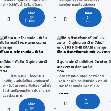
ผนัง รางระบายน้ำ เป็นต้น
สำหรับใช้กันน้ำรั่วซึม บริเวณ
รองรับการเคลื่อนตัวของ
ดาดฟ้า หลังคาเหล็ก Matal Sheet
โครงสร้างได้ดี ใช้สำหรับทาหรือ
เลือก
เลือก
กระเบื้องลอนคู่ ระเบียงของบ้าน
กลิ้งบนผิวคอนกรีตเปลือย
รูป
รูป
อาคารและโรงงานอุตสาหกรรม
คอนกรีตหล่อสำเร็จ คอนกรีตมวล
แบบ
แบบ
สามารถใช้กันซึมได้ทั้งหน้าร้อนและ
เบา เพื่อป้องกันการรั่วซึมของน้ำ
หน้าฝน อย่างไม่ต้องกลัวน้ำจะซึม
เป็นระบบกันซึมแบบไร้รอยต่อ กัน
อีกต่อไป ด้วยเทคโนโลยีสะท้อน
น้ำได้ 100% เหมาะสำหรับงาน
ความร้อนที่มีส่วนผสมพิเศษ 2
ภายใน หรืองานที่มีวัสดุทาทับหรือ
ชนิด - สาร SRP หรือ Solar
ปิดทับที่ไม่โดนแสงแดด ใช้ในบริเวณ
Reflective Pigment ที่สะท้อน
ต่างๆ เช่น พื้นและผนังห้องน้ำก่อน
ทีโอเอ สมาร์ท เทปซีล – บีเอ็ม
ทีโอเอ สีรองพื้นเทากันสนิม G-2010
ความร้อนได้มากกว่า 95% - ผงเซ
การปูกระเบื้อง ผนังกันดิน ช่อง
รามิก หรือ Insulating
ลิฟท์และอุโมงค์
เคมีภัณฑ์
,
กันซึม
,
สี อุปกรณ์ทาสี
สี อุปกรณ์ทาสี เคมีภัณฑ์
,
สีทาบ้าน
,
สี
Microsphere Ceramic ที่ใช้
เคมีภัณฑ์
เคลือบเงาทาโลหะและไม้
เคลือบกระสวยอวกาศ ทำหน้าที่
TOA
TOA
เป็นฉนวนดูดซับและป้องกันความ
฿
206.00
–
฿
557.00
สีรองพื้นกันสนิมคุณภาพดี ช่วย
ร้อน
เทปบิทูเมนกันรั่วซึมอเนกประสงค์
เสริมการยึดเกาะพื้นผิวโลหะ ก่อนที่
สำหรับปิดรอยต่อเพื่อป้องกันน้ำรั่ว
จะทาด้วยสีเคลือบเงา ทีโอเอ
ซึมผ่านบริเวณหลังคา กันสาด และ
เกรด
รอยต่ออาคาร
อ่าน
กลุ่มพรีเมียมคุณภาพสูง
ทนร้อน เย็นได้ดี ทนสภาวะอากาศ
เพิ่ม
เลือก
และรังสียูวี ไม่กรอบแตกง่าย
รูป