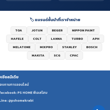
🏷️ แบรนด์ชั้นนำที่เราจำหน่าย
TOA
JOTUN
BEGER
NIPPON PAINT
HAFELE
COLT
LANNA
TURBO
APH
MELATONE
MIXPRO
STANLEY
BOSCH
MAKITA
SCG
CPAC
ซเชียลมีเดีย
อบถามทารออนไลน์
facebook: PS HOME พีเอสโฮม
Line: @pshomekrabi