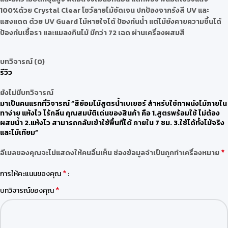
100%ด้วย Crystal Clear โชว์ลายไม้ชัดเจน ปกป้องจากรังสี UV และ
แสงแดด ด้วย UV Guard ไม้หายใจได้ ป้องกันน้ำ แต่ไม้ยังคายความชื้นได้
ป้องกันเชื้อรา และแมลงกินไม้ มีกว่า 72 เฉด ผ่านเครื่องผสมสี
บทวิจารณ์ (0)
รีวิว
ยังไม่มีบทวิจารณ์
มาเป็นคนแรกที่วิจารณ์ “สีย้อมไม้สูตรน้ำเบเยอร์ สำหรับใช้ทาผนังไม้ภายใน
ทาง่าย แห้งไว ไร้กลิ่น คุณสมบัติเด่นของสินค้า คือ 1.สูตรพร้อมใช้ ไม่ต้อง
ผสมน้ำ 2.แห้งไว สามารถกลับเข้าใช้พื้นที่ได้ ภายใน 7 ชม. 3.ใช้ได้ทั้งไม้จริง
และไม้เทียม”
*
อีเมลของคุณจะไม่แสดงให้คนอื่นเห็น
ช่องข้อมูลจำเป็นถูกทำเครื่องหมาย
*
การให้คะแนนของคุณ
*
บทวิจารณ์ของคุณ