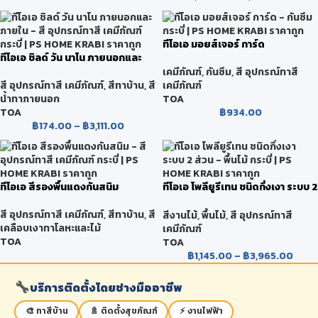
ทีโอเอ มอยส์เจอร์ การ์ด
ทีโอเอ ชิลด์ วัน นาโน ภายนอกและ
ภายใน
เคมีภัณฑ์
,
กันซึม
,
สี อุปกรณ์ทาสี
เคมีภัณฑ์
สี อุปกรณ์ทาสี เคมีภัณฑ์
,
สีทาบ้าน
,
สี
TOA
น้ำทาภายนอก
฿
934.00
TOA
฿
174.00
–
฿
3,111.00
ทีโอเอ สีรองพื้นแดงกันสนิม
ทีโอเอ โพลียูรีเทน ชนิดกึ่งเงา ระบบ 2
ส่วน
สี อุปกรณ์ทาสี เคมีภัณฑ์
,
สีทาบ้าน
,
สี
สีงานไม้
,
พื้นไม้
,
สี อุปกรณ์ทาสี
เคลือบเงาทาโลหะและไม้
เคมีภัณฑ์
TOA
TOA
฿
1,145.00
–
฿
3,965.00
🔧
บริการติดตั้งโดยช่างมืออาชีพ
🎨 ทาสีบ้าน
🚿 ติดตั้งสุขภัณฑ์
⚡ งานไฟฟ้า