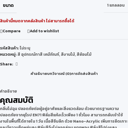
ขนาด
1 แกลลอน
สินค้านี้หมดจากคลังสินค้า ไม่สามารถซื้อได้
Compare
Add to wishlist
รหัสสินค้า:
ไม่ระบุ
หมวดหมู่:
สี อุปกรณ์ทาสี เคมีภัณฑ์
,
สีงานไม้
,
สีย้อมไม้
Share:
คำอธิบาย
บทวิจารณ์ (0)
การจัดส่งสินค้า
คำอธิบาย
คุณสมบัติ
กลิ่นไม่ฉุน ปลอดภัยต่อผู้อยู่อาศัยและสิ่งแวดล้อม ด้วยมาตรฐานความ
ปลอดภัยจากยุโรป EN71 ฟิล์มสีแห้งเร็วเพียง 1 ชั่วโมง สามารถกลับเข้าใช้
งานในพื้นที่ได้ภายใน 1 วัน เนื้อสีซึมลึก ด้วย Nano-Acrylic เพิ่มการยึดเกาะ
และมีความยืดหยุ่นสูง ฟิล์มสีจึงไม่ลอกล่อน แตกพอง ฟิล์มสีโปร่งแสง