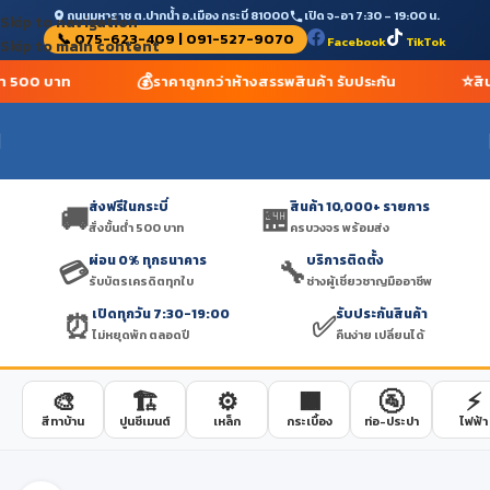
ถนนมหาราช ต.ปากน้ำ อ.เมือง กระบี่ 81000
เปิด จ-อา 7:30 – 19:00 น.
Skip to navigation
📞 075-623-409 | 091-527-9070
Facebook
TikTok
Skip to main content
💰
⭐
นต่ำ 500 บาท
ราคาถูกกว่าห้างสรรพสินค้า รับประกัน
สิ
ส่งฟรีในกระบี่
สินค้า 10,000+ รายการ
🚚
🏪
สั่งขั้นต่ำ 500 บาท
ครบวงจร พร้อมส่ง
ผ่อน 0% ทุกธนาคาร
บริการติดตั้ง
💳
🔧
รับบัตรเครดิตทุกใบ
ช่างผู้เชี่ยวชาญมืออาชีพ
เปิดทุกวัน 7:30-19:00
รับประกันสินค้า
⏰
✅
ไม่หยุดพัก ตลอดปี
คืนง่าย เปลี่ยนได้
🎨
🏗️
⚙️
🟫
🚰
⚡
สีทาบ้าน
ปูนซีเมนต์
เหล็ก
กระเบื้อง
ท่อ-ประปา
ไฟฟ้า