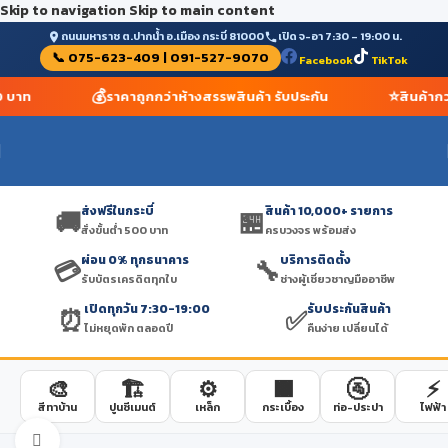
Skip to navigation
Skip to main content
ถนนมหาราช ต.ปากน้ำ อ.เมือง กระบี่ 81000
เปิด จ-อา 7:30 – 19:00 น.
📞 075-623-409 | 091-527-9070
Facebook
TikTok
💰
⭐
00 บาท
ราคาถูกกว่าห้างสรรพสินค้า รับประกัน
สินค้าก
ส่งฟรีในกระบี่
สินค้า 10,000+ รายการ
🚚
🏪
สั่งขั้นต่ำ 500 บาท
ครบวงจร พร้อมส่ง
ผ่อน 0% ทุกธนาคาร
บริการติดตั้ง
💳
🔧
รับบัตรเครดิตทุกใบ
ช่างผู้เชี่ยวชาญมืออาชีพ
เปิดทุกวัน 7:30-19:00
รับประกันสินค้า
⏰
✅
ไม่หยุดพัก ตลอดปี
คืนง่าย เปลี่ยนได้
🎨
🏗️
⚙️
🟫
🚰
⚡
สีทาบ้าน
ปูนซีเมนต์
เหล็ก
กระเบื้อง
ท่อ-ประปา
ไฟฟ้า
Click to enlarge