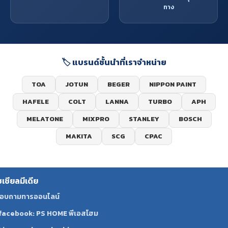
ทาง
🏷️ แบรนด์ชั้นนำที่เราจำหน่าย
TOA
JOTUN
BEGER
NIPPON PAINT
HAFELE
COLT
LANNA
TURBO
APH
MELATONE
MIXPRO
STANLEY
BOSCH
MAKITA
SCG
CPAC
ซเชียลมีเดีย
อบถามทารออนไลน์
facebook: PS HOME พีเอสโฮม