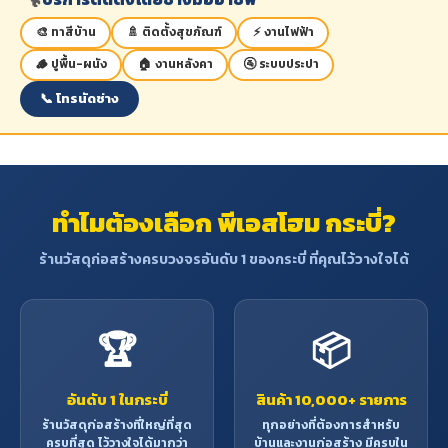
🎨 ทาสีบ้าน
🚿 ติดตั้งสุขภัณฑ์
⚡ งานไฟฟ้า
🪵 ปูพื้น-ผนัง
🏠 งานหลังคา
🚰 ระบบประปา
📞 โทรนัดช่าง
ทำไมต้องเลือก พีเอสโฮม กระบี่?
ร้านวัสดุก่อสร้างครบวงจรอันดับ 1 ของกระบี่ ที่คุณไว้วางใจได้
🏆
📦
อันดับ 1 ในกระบี่
สินค้า 10,000+ รายการ
ร้านวัสดุก่อสร้างที่ใหญ่ที่สุด
ทุกอย่างที่ต้องการสำหรับ
ครบที่สุด ไว้วางใจได้มากว่า
บ้านและงานก่อสร้าง มีครบใน