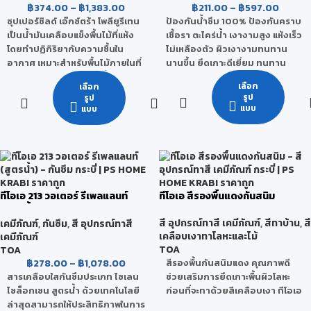
฿
211.00
–
฿
597.00
฿
374.00
–
฿
1,383.00
ป้องกันน้ำซึม 100% ป้องกันคราบ
ซุปเปอร์ชิลด์ เอ๊กซ์ตร้า โพลียูรีเทน
เชื้อรา ตะไคร่น้ำ เงางามสูง แห้งเร็ว
เป็นน้ำมันเคลือบแข็งพื้นไม้ที่แห้ง
ไม่เหลืองตัว ผิวเงางามทนทาน
โดยทำปฏิกิริยากับความชื้นใน
นานขึ้น ยึดเกาะดีเยี่ยม ทนทาน
อากาศ เหมาะสำหรับพื้นไม้ภายในที่
สภาวะอากาศ
ไม่มีแดดส่องถึง ทาง่าย ขึ้นฟิล์มไว
เลือก
เลือก
ให้ความเงางามสูง สามารถป้องกัน
ผลิตจากอะคริลิกโพลิเมอร์แท้
รูป
รูป
แบคทีเรียได้ตลอดอายุการใช้งาน
แบบ
แบบ
100% คุณภาพสูง (สูตรน้ำมัน) ที่ให้
ฟิล์มสีสามารถทนต่อการขูดขีด
เนื้อฟิล์มใสแข็ง ให้ความเงางามสูง
การขัดถู และ สามารถยึดเกาะกับ
ยาวนาน ไม่เหลืองตัว ทนทานต่อ
เนื้อไม้ได้ดีเยี่ยม นอกจากนี้ ยัง
สภาพอากาศและแสง UV สามารถ
ทนทานต่อการกระแทก ความร้อน
ป้องกันน้ำซึม และคราบสกปรกได้ดี
และ สารเคมีได้ดี
เปิดใช้งานได้ทันที ไม่ต้องผสม ใช้ได้
ทั้งภายนอกและภายใน
ทีโอเอ 213 วอเตอร์ รีเพลแลนท์
ทีโอเอ สีรองพื้นแดงกันสนิม
(สูตรน้ำ)
สี อุปกรณ์ทาสี เคมีภัณฑ์
,
สีทาบ้าน
,
สี
เคมีภัณฑ์
,
กันซึม
,
สี อุปกรณ์ทาสี
เคลือบเงาทาโลหะและไม้
เคมีภัณฑ์
TOA
TOA
฿
278.00
–
฿
1,078.00
สีรองพื้นกันสนิมแดง คุณภาพดี
สารเคลือบใสกันซึมประเภท ไซเลน
ช่วยเสริมการยึดเกาะพื้นผิวโลหะ
ไซล็อกเซน สูตรน้ำ ด้วยเทคโนโลยี
ก่อนที่จะทาด้วยสีเคลือบเงา ทีโอเอ
ล่าสุดสามารถให้ประสิทธิภาพในการ