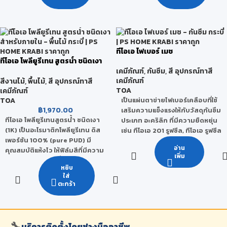
ทนต่อการกระแทกได้ดี ทนต่อกรด-
ด่าง และสารเคมี ได้ดีเยี่ยม
ทีโอเอ ไฟเบอร์ เมช
ทีโอเอ โพลียูรีเทน สูตรน้ำ ชนิดเงา
สำหรับภายใน
เคมีภัณฑ์
,
กันซึม
,
สี อุปกรณ์ทาสี
เคมีภัณฑ์
สีงานไม้
,
พื้นไม้
,
สี อุปกรณ์ทาสี
TOA
เคมีภัณฑ์
TOA
เป็นแผ่นตาข่ายไฟเบอร์เคลือบที่ใช้
฿
1,970.00
เสริมความแข็งแรงให้กับวัสดุกันซึม
ทีโอเอ โพลียูรีเทนสูตรน้ำ ชนิดเงา
ประเภท อะคริลิก ที่มีความยืดหยุ่น
(1K) เป็นอะโรมาติกโพลียูรีเทน ดิส
เช่น ทีโอเอ 201 รูฟซีล, ทีโอเอ รูฟซีล
เพอร์ชัน 100% (pure PUD) มี
ซันบล็อก, ทีโอเอ วอเตอร์ บล็อก
อ่าน
คุณสมบัติแห้งไว ให้ฟิล์มสีที่มีความ
หรือ ทีโอเอ ฟลอร์ซีล ใช้แทนลวด
เพิ่ม
เงาสูง ยึดเกาะกับเนื้อไม้ได้ดีเยี่ยม
กรงไก่ ในการฉาบปูน แก้ไขรอย
หยิบ
ทนทานต่อการขัดถู การขูดขีด และ
แตกร้าว
ใส่
แอลกอฮอล์ได้ดี ฟิล์มสีใส ช่วยให้ไม้
ตะกร้า
มีสีอำพันอ่อนๆ ไม่ต่างจากโพลียูรี
เทนสูตรน้ำมัน
🔧
บริการติดตั้งโดยช่างมืออาชีพ