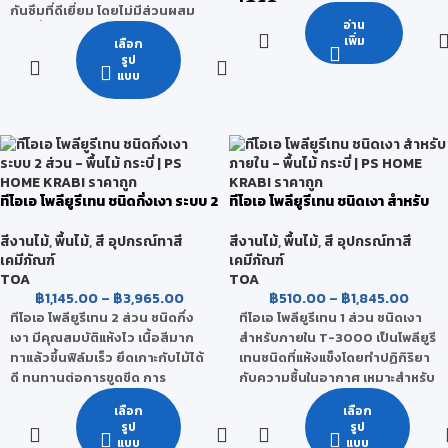
เกรด
กันซึมที่ดีเยี่ยม โดยไม่มีส่วนผสม
อ่าน
ของน้ำมัน ไม่มีกลิ่นฉุน เหมาะ
กลุ่มพรีเมียมคุณภาพสูง
เพิ่ม
เลือก
สำหรับอิฐโชว์แนว หินล้าง ทราย
รูป
ล้าง หินกาบ คอนกรีต เป็นต้น
แบบ
ไม่ผสมสารปรอทและตะกั่ว
ป้องกันคราบเชื้อรา ตะไคร่น้ำ
ป้องกันน้ำซึมเข้าสู่ผนัง
ไม่เปลี่ยนสีของวัสดุเดิม
ผิวงานทนทานนานขึ้น
ทีโอเอ โพลียูรีเทน ชนิดกึ่งเงา ระบบ 2
ทีโอเอ โพลียูรีเทน ชนิดเงา สำหรับ
ส่วน
ภายใน
สีงานไม้
,
พื้นไม้
,
สี อุปกรณ์ทาสี
สีงานไม้
,
พื้นไม้
,
สี อุปกรณ์ทาสี
เคมีภัณฑ์
เคมีภัณฑ์
TOA
TOA
฿
1,145.00
–
฿
3,965.00
฿
510.00
–
฿
1,845.00
ทีโอเอ โพลียูรีเทน 2 ส่วน ชนิดกึ่ง
ทีโอเอ โพลียูรีเทน 1 ส่วน ชนิดเงา
เงา มีคุณสมบัติแห้งไว เนื้อสีมาก
สำหรับภายใน T-3000 เป็นโพลียูรี
ทาแล้วขึ้นฟิล์มเร็ว ยึดเกาะกับไม้ได้
เทนชนิดที่แห้งแข็งโดยทำปฏิกิริยา
ดี ทนทานต่อการขูดขีด การ
กับความชื้นในอากาศ เหมาะสำหรับ
กระแทก การขัดถู และสารเคมีได้ดี
พื้นไม้ภายในที่ไม่มีแดดส่องถึง ทา
เลือก
เลือก
ให้ฟิล์มสีเรียบเนียน ไม่มีรอยแปรง
ง่าย ให้ความเงางามสูง ทนทานต่อ
รูป
รูป
และ ป้องกันน้ำซึมได้ดีเยี่ยม
การขูดขีด ทนทานต่อการขัดถู และ
แบบ
แบบ