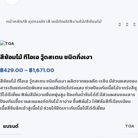
หน้าหลัก
/
สี อุปกรณ์ทาสี เคมีภัณฑ์
/
สีงานไม้
/
สีย้อมไม้
สีย้อมไม้ ทีโอเอ วู้ดสเตน ชนิดกึ่งเงา
฿
429.00
–
฿
1,671.00
สีย้อมไม้ ทีโอเอ วู้ดสเตน ชนิดกึ่งเงา ผลิตจากแอลคีด เรซิน มีส่วนผสมของ
สารเติมแต่งชนิดพิเศษ และแม่สีชนิดโปร่งแสง ช่วยป้องกันเนื้อไม้จากรังสียู
วีได้ดีเยี่ยม ฟิล์มสีมีความยืดหยุ่นสูง ป้องกันน้ำซึมได้ดี มีส่วนผสมของสาร
ป้องกันเชื้อราและแมลงกัดกินไม้ ทาง่าย ขึ้นฟิล์มไว ให้ฟิล์มสีที่เรียบเนียน
เนื้อสีซึมลึกเข้าสู่เนื้อไม้ ช่วยให้ยึดเกาะกับเนื้อไม้ได้ดีเยี่ยม
แบรนด์
TOA