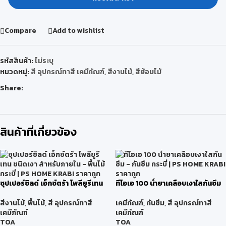
Compare
Add to wishlist
รหัสสินค้า:
ไม่ระบุ
หมวดหมู่:
สี อุปกรณ์ทาสี เคมีภัณฑ์
,
สีงานไม้
,
สีย้อมไม้
Share:
สินค้าที่เกี่ยวข้อง
ซุปเปอร์ชิลด์ เอ็กซ์ตร้า โพลียูรีเทน
ทีโอเอ 100 น้ำยาเคลือบเงาใสกันซึม
ชนิดเงา สำหรับภายใน
เคมีภัณฑ์
,
กันซึม
,
สี อุปกรณ์ทาสี
สีงานไม้
,
พื้นไม้
,
สี อุปกรณ์ทาสี
เคมีภัณฑ์
เคมีภัณฑ์
TOA
TOA