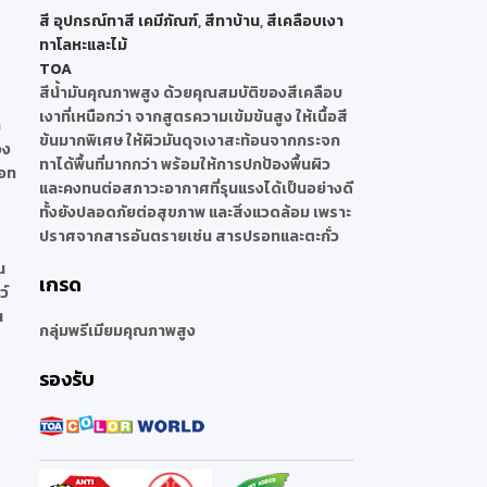
สี อุปกรณ์ทาสี เคมีภัณฑ์
,
สีทาบ้าน
,
สีเคลือบเงา
ทาโลหะและไม้
TOA
สีน้ำมันคุณภาพสูง ด้วยคุณสมบัติของสีเคลือบ
เงาที่เหนือกว่า จากสูตรความเข้มข้นสูง ให้เนื้อสี
า
ข้นมากพิเศษ ให้ผิวมันดุจเงาสะท้อนจากกระจก
อง
ทาได้พื้นที่มากกว่า พร้อมให้การปกป้องพื้นผิว
รอท
และคงทนต่อสภาวะอากาศที่รุนแรงได้เป็นอย่างดี
ทั้งยังปลอดภัยต่อสุขภาพ และสิ่งแวดล้อม เพราะ
ปราศจากสารอันตรายเช่น สารปรอทและตะกั่ว
น
เกรด
ว์
น
กลุ่มพรีเมียมคุณภาพสูง
รองรับ