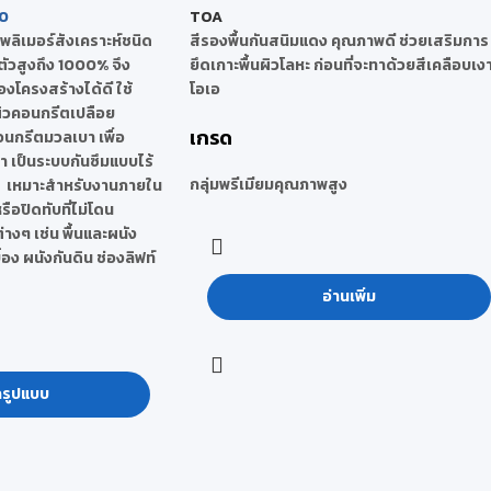
0
TOA
โพลิเมอร์สังเคราะห์ชนิด
สีรองพื้นกันสนิมแดง คุณภาพดี ช่วยเสริมการ
นตัวสูงถึง 1000% จึง
ยึดเกาะพื้นผิวโลหะ ก่อนที่จะทาด้วยสีเคลือบเงา
งโครงสร้างได้ดี ใช้
โอเอ
ผิวคอนกรีตเปลือย
เกรด
นกรีตมวลเบา เพื่อ
้ำ เป็นระบบกันซึมแบบไร้
กลุ่มพรีเมียมคุณภาพสูง
0% เหมาะสำหรับงานภายใน
รือปิดทับที่ไม่โดน
างๆ เช่น พื้นและผนัง
้อง ผนังกันดิน ช่องลิฟท์
อ่านเพิ่ม
กรูปแบบ