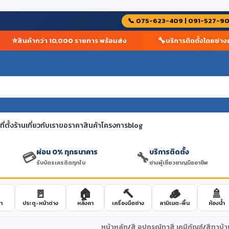
📞 075-623-409 | 091-527-9
⭐
🔧
สินค้ากว่า 10,000 รายการ พร้อมส่ง
บริการติดตั้งโดยช่างผู้เ
่ตั้งร้าน
เกี่ยวกับเรา
ขอราคาสินค้าโครงการ
blog
ผ่อน 0% ทุกธนาคาร
บริการติดตั้ง
💳
🔧
รับบัตรเครดิตทุกใบ
ช่างผู้เชี่ยวชาญมืออาชีพ
🚪
🏠
🔨
🪵
🚿
า
ประตู-หน้าต่าง
หลังคา
เครื่องมือช่าง
ลามิเนต-พื้น
ห้องน้ำ
หน้าหลัก
/
สี อุปกรณ์ทาสี เคมีภัณฑ์
/
สีทาบ้า