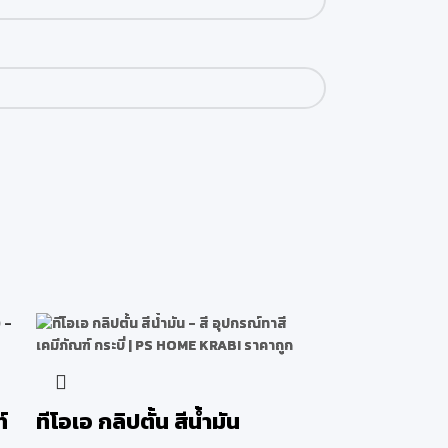
์
ทีโอเอ กลิปตั้น สีน้ำมัน