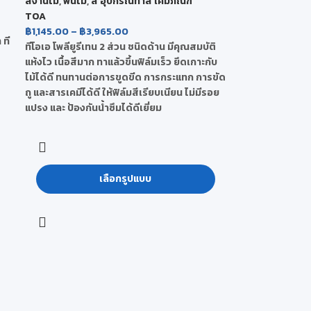
สีงานไม้
,
พื้นไม้
,
สี อุปกรณ์ทาสี เคมีภัณฑ์
TOA
฿
1,145.00
–
฿
3,965.00
 ที
ทีโอเอ โพลียูรีเทน 2 ส่วน ชนิดด้าน มีคุณสมบัติ
แห้งไว เนื้อสีมาก ทาแล้วขึ้นฟิล์มเร็ว ยึดเกาะกับ
ไม้ได้ดี ทนทานต่อการขูดขีด การกระแทก การขัด
ถู และสารเคมีได้ดี ให้ฟิล์มสีเรียบเนียน ไม่มีรอย
แปรง และ ป้องกันน้ำซึมได้ดีเยี่ยม
เลือกรูปแบบ