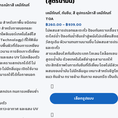
(สูตรน้ำมัน)
ปกรณ์ทาสี เคมีภัณฑ์
เคมีภัณฑ์
,
กันซึม
,
สี อุปกรณ์ทาสี เคมีภัณฑ์
TOA
ม สำหรับทาพื้น ชนิดทน
฿
260.00
–
฿
939.00
ำ) สำหรับภายนอกและ
ไม่ผสมสารปรอทและตะกั่ว ป้องกันคราบเชื้อร
โพลิเมอร์เทคโนโลยีไฮ
ตะไคร่น้ำ ป้องกันน้ำซึมเข้าสู่ผนังไม่เปลี่ยนสีข
Technology) ที่ให้ฟิล์ม
วัสดุเดิม ผิวงานทนทานนานขึ้น ไม่ผสมสารป
บพื้นผิวที่ต้องการเหยียบ
และตะกั่ว
วนาน การยึดเกาะดีเยี่ยม
สารเคลือบใสกันซึมประเภท ไซเลน ไซล็อกเซน
ละแสง UV ไม่เหลืองตัว
สูตรน้ำมัน ด้วยเทคโนโลยีล่าสุดสามารถให้
ละคราบสกปรกได้ดี ไม่
ประสิทธิภาพในการกันซึมที่ดีเยี่ยม โดยไม่มีส่ว
ม่มีกลิ่นฉุน เปิดใช้งาน
ผสมของน้ำมัน ไม่มีกลิ่นฉุน เหมาะสำหรับอิฐโช
ามารถใช้ได้ทั้งภายนอก
แนว หินล้าง ทรายล้าง หินกาบ คอนกรีต เป็นต้
าบสกปรก ทนการเหยียบย่ำ
เลือกรูปแบบ
งตัว
่อสภาวะอากาศ และแสง UV