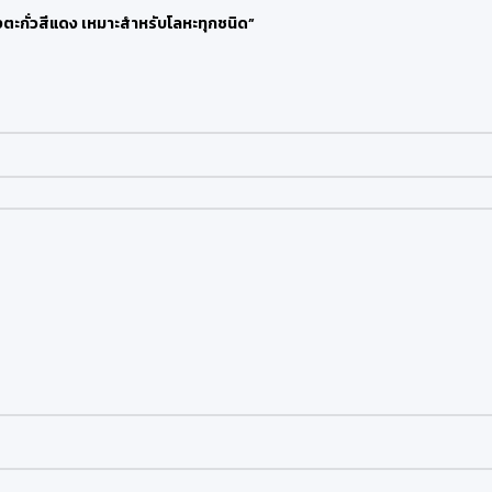
งตะกั่วสีแดง เหมาะสำหรับโลหะทุกชนิด”