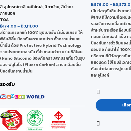
฿
876.00
–
฿
3,873.0
สี อุปกรณ์ทาสี เคมีภัณฑ์
,
สีทาบ้าน
,
สีน้ำทา
เป็นวัสดุกันซึมประเภท
ภายนอก
พิเศษ ที่มีความยืดหยุ่
TOA
รองรับการเคลื่อนตัวขอ
฿
174.00
–
฿
3,111.00
สำหรับทาหรือกลิ้งบน
สีน้ำอะคริลิกแท้ 100% ซุปเปอร์พรีเมี่ยมเกรด ให้
คอนกรีตหล่อสำเร็จ คอ
ฟิล์มสีลื่น ป้องกันคราบสกปรก ทั้งคราบน้ำและ
ป้องกันการรั่วซึมของน
น้ำมัน ด้วย Protective Hybrid Technology
รอยต่อ กันน้ำได้ 10
จากประเทศเยอรมัน ที่ประกอบด้วย นาโนซิลิโคน
หรืองานที่มีวัสดุทาทับห
(Nano Silicone) ป้องกันคราบสกปรกที่มาในรูป
แสงแดด ใช้ในบริเวณต่
ของ ฟลูโอโร (Fluoro Carbon) สารเคลือบลื่น
ห้องน้ำก่อนการปูกระเบื
ป้องกันคราบน้ำมัน
และอุโมงค์
รองรับ
เลือ