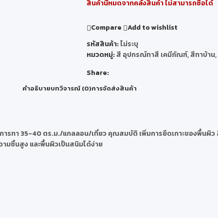
สินค้านี้หมดจากคลังสินค้า ไม่สามารถซื้อได้
Compare
Add to wishlist
รหัสสินค้า:
ไม่ระบุ
หมวดหมู่:
สี อุปกรณ์ทาสี เคมีภัณฑ์
,
สีทาบ้าน
,
Share:
คำอธิบาย
บทวิจารณ์ (0)
การจัดส่งสินค้า
นที่การทา 35-40 ตร.ม./แกลลอน/เที่ยว คุณสมบัติ เพิ่มการยึดเกาะของพื้นผิว
วามชิ้นสูง และพื้นผิวเป็นสนิมได้ง่าย