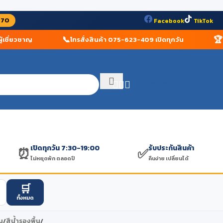
070
Facebook
TikTok
📞
🏆
ชี่ยวชาญ
โทรสั่งสินค้า 075-623-409 เปิดทุกวัน
ร้า
฿
0.00
เปิดทุกวัน 7:30-19:00
รับประกันสินค้า
⏰
✅
ไม่หยุดพัก ตลอดปี
คืนง่าย เปลี่ยนได้
🛒
ทั้งหมด
น
/
สีน้ำรองพื้น
/