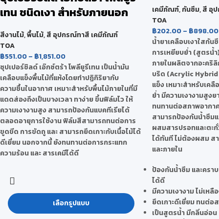
เทน ชนิดเงา สำหรับภายนอก
เคมีภัณฑ์
,
กันซึม
,
สี อุ
TOA
฿
202.00
–
฿
898.00
สีงานไม้
,
พื้นไม้
,
สี อุปกรณ์ทาสี เคมีภัณฑ์
น้ำยาเคลือบเงาใสกันซึ
TOA
การเหยียบย่ำ (สูตรน้
฿
551.00
–
฿
1,851.00
ภายในผลิตจากอะคริลิก
ซุปเปอร์ชิลด์ เอ๊กซ์ตร้า โพลียูรีเทน เป็นน้ำมัน
บริด (Acrylic Hybrid 
เคลือบแข็งพื้นไม้ที่แห้งโดยทำปฏิกิริยากับ
แข็ง เหมาะสำหรับเคลือ
ความชื้นในอากาศ เหมาะสำหรับพื้นไม้ภายในที่มี
ย่ำ มีความเงางามสูงยา
แดดส่องถึงเป็นบางเวลา ทาง่าย ขึ้นฟิล์มไว ให้
ทนทานต่อสภาพอากาศแ
ความเงางามสูง สามารถป้องกันแบคทีเรียได้
สามารถป้องกันน้ำซึมแ
ตลอดอายุการใช้งาน ฟิล์มสีสามารถทนต่อการ
ผสมสารปรอทและตะกั่ว ไ
ขูดขีด การขัดถู และ สามารถยึดเกาะกับเนื้อไม้ได้
ได้ทันที ไม่ต้องผสม ส
ดีเยี่ยม นอกจากนี้ ยังทนทานต่อการกระแทก
และภายใน
ความร้อน และ สารเคมีได้ดี
ป้องกันน้ำซึม และคร
ได้ดี
มีความเงางาม ไม่เหลือ
ยึดเกาะดีเยี่ยม ทนต
เลือกรูปแบบ
เป็นสูตรน้ำ มีกลิ่นอ่อน