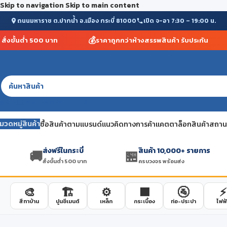
Skip to navigation
Skip to main content
ถนนมหาราช ต.ปากน้ำ อ.เมือง กระบี่ 81000
เปิด จ-อา 7:30 – 19:00 น.
💰
่งขั้นต่ำ 500 บาท
ราคาถูกกว่าห้างสรรพสินค้า รับประกัน
SELECT CATEGORY
มวดหมู่สินค้า
ซื้อสินค้าตามแบรนด์
แนวคิดทางการค้า
แคตตาล็อกสินค้า
สถานที
ส่งฟรีในกระบี่
สินค้า 10,000+ รายการ
🚚
🏪
สั่งขั้นต่ำ 500 บาท
ครบวงจร พร้อมส่ง
🎨
🏗️
⚙️
🟫
🚰
⚡
สีทาบ้าน
ปูนซีเมนต์
เหล็ก
กระเบื้อง
ท่อ-ประปา
ไฟฟ้