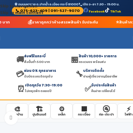
ถนนมหาราช ต.ปากน้ำ อ.เมือง กระบี่ 81000
เปิด จ-อา 7:30 – 19:00 น.
Skip to navigation
📞 075-623-409 | 091-527-9070
Facebook
TikTok
Skip to main content
💰
⭐
00 บาท
ราคาถูกกว่าห้างสรรพสินค้า รับประกัน
สินค้าก
ส่งฟรีในกระบี่
สินค้า 10,000+ รายการ
🚚
🏪
สั่งขั้นต่ำ 500 บาท
ครบวงจร พร้อมส่ง
ผ่อน 0% ทุกธนาคาร
บริการติดตั้ง
💳
🔧
รับบัตรเครดิตทุกใบ
ช่างผู้เชี่ยวชาญมืออาชีพ
เปิดทุกวัน 7:30-19:00
รับประกันสินค้า
⏰
✅
ไม่หยุดพัก ตลอดปี
คืนง่าย เปลี่ยนได้
🎨
🏗️
⚙️
🟫
🚰
⚡
สีทาบ้าน
ปูนซีเมนต์
เหล็ก
กระเบื้อง
ท่อ-ประปา
ไฟฟ้า
Click to enlarge