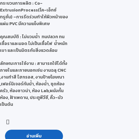
กระบวนการผลิต
: Co-
ExtrusionProcess(โค-เอ็กซ์
ทรูชั่น) –การรีดร่วมทำให้ผิวหน้าของ
แผ่น PVC มีความแข็งพิเศษ
คุณสมบัติ
: ไม่บวมน้ำ ทนปลวก ทน
เชื้อราและมอด ไม่เป็นเชื้อไฟ น้ำหนัก
เบา และเป็นมิตรกับสิ่งแวดล้อม
ลักษณะการใช้งาน
: สามารถใช้ได้ทั้ง
ภายในและภายนอกเช่น งานฉลุ CNC
,งานทำสี ไฮกรอส, งานป้ายโฆษณา
,เฟอร์นิเจอร์กันน้ำ, ห้องน้ำ, ชุดห้อง
ครัว, ห้องซาวน่า, ห้อง Lab,ผนังกั้น
ห้อง, ฝ้าเพดาน, ประตูพีวีซี, คิ้ว-บัว
เป็นต้น
อ่านเพิ่ม