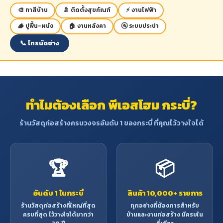
🎨 ทาสีบ้าน
🚿 ติดตั้งสุขภัณฑ์
⚡ งานไฟฟ้า
🪵 ปูพื้น-ผนัง
🏠 งานหลังคา
🚰 ระบบประปา
📞 โทรนัดช่าง
ทำไมต้องเลือก พีเอสโฮม กระบี่?
ร้านวัสดุก่อสร้างครบวงจรอันดับ 1 ของกระบี่ ที่คุณไว้วางใจได้
🏆
📦
อันดับ 1 ในกระบี่
สินค้า 10,000+ รายการ
ร้านวัสดุก่อสร้างที่ใหญ่ที่สุด
ทุกอย่างที่ต้องการสำหรับ
ครบที่สุด ไว้วางใจได้มากว่า
บ้านและงานก่อสร้าง มีครบใน