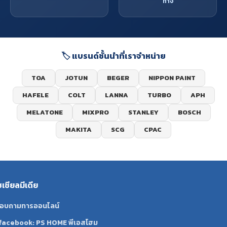
ทาง
🏷️ แบรนด์ชั้นนำที่เราจำหน่าย
TOA
JOTUN
BEGER
NIPPON PAINT
HAFELE
COLT
LANNA
TURBO
APH
MELATONE
MIXPRO
STANLEY
BOSCH
MAKITA
SCG
CPAC
ซเชียลมีเดีย
อบถามทารออนไลน์
facebook: PS HOME พีเอสโฮม