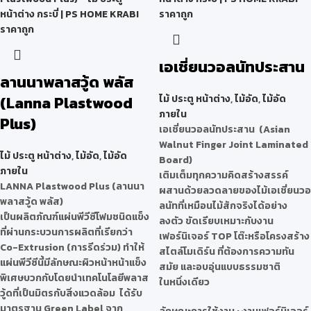
เอเชี่ยนวอลนัทประสาน
ลานนาพลาสวู้ด พลัส
(Lanna Plastwood
ไม้ ประตู หน้าต่าง
,
ไม้อัด
,
ไม้อัด
ภายใน
Plus)
เอเชี่ยนวอลนัทประสาน (Asian
Walnut Finger Joint Laminated
ไม้ ประตู หน้าต่าง
,
ไม้อัด
,
ไม้อัด
Board)
ภายใน
เติมเต็มทุกความคิดสร้างสรรค์
LANNA Plastwood Plus (ลานนา
ผสานด้วยลวดลายของไม้เอเชี่ยนวอ
พลาสวู้ด พลัส)
ลนัทที่เหมือนไม้สักจริงได้อย่าง
เป็นผลิตภัณฑ์แผ่นพีวีซีโฟมชนิดแข็ง
ลงตัว ขัดเรียบเหมาะกับงาน
ที่ผ่านกระบวนการผลิตที่เรียกว่า
เฟอร์นิเจอร์ TOP โต๊ะหรือโครงสร้าง
Co-Extrusion (การรีดร่วม) ทำให้
สไตล์โมเดิร์น ที่ต้องการความทัน
แผ่นพีวีซีนี้มีลักษณะผิวหน้าหน้าแข็ง
สมัย และอบอุ่นแบบธรรมชาติ
พิเศษบวกกับโดยนำเทคโนโลยีพลาส
ในหนึ่งเดียว
วู้ดที่เป็นมิตรกับสิ่งแวดล้อม ได้รับ
มาตรฐาน Green Label จาก