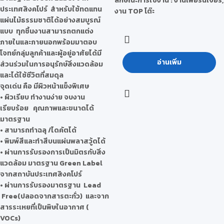
ลักษณะการใช้งาน : งานเฟอร์นิเจอร์,
ประเทศสิงคโปร์ สำหรับใช้ทดแทน
งาน TOP โต๊ะ
แผ่นไม้ธรรมชาติได้อย่างสมบูรณ์
แบบ ทุกชิ้นงานสามารถตกแต่ง
ภายในและภายนอกพร้อมมาตอบ
โจทย์กลุ่มลูกค้าและผู้อยู่อาศัยได้มี
อ่านเพิ่ม
ส่วนร่วมในการอนุรักษ์สิ่งแวดล้อม
และได้ใช้ชีวิตที่สมดุล
จุดเด่น คือ มีผิวหน้าแข็งพิเศษ
• ผิวเรียบ ทำงานง่าย จบงาน
เรียบร้อย คุณภาพและขนาดได้
มาตรฐาน
• สามารถทำฉลุ /ไดคัตได้
• พิมพ์สีและทำสีบนแผ่นพลาสวู้ดได้
• ผ่านการรับรองการเป็นมิตรกับสิ่ง
แวดล้อม มาตรฐาน Green Label
จากสถาบันประเทศสิงคโปร์
• ผ่านการรับรองมาตรฐาน Lead
Free(ปลอดจากสารตะกั่ว) และจาก
สารระเหยที่เป็นพิษในอากาศ (
VOCs)