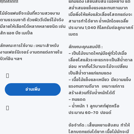
คุณสมบัติ
แกมแดง เสี้ยนสับสน เนื้อหยาบ แต่
สม่ำเสมอแข็งแรงและทนทานมาก
ไม้อัดแฟนซีจะเน้นที่ความสวยงาม
เมื่อผึ่งให้แห้งแล้วเลื่อยไสตกแต่งจะ
ตามธรรมชาติ ด้วยผิววีเนียร์ไม้จริง
สามารทำได้ยาก น้ำหนักโดยเฉลี่ย
มีลายให้เลือกได้หลากหลายชนิด เช่น
ประมาณ 1,040 กิโลกรัมต่อลูกบาศก์
สัก แอช บีช เมเปิ้ล
เมตร
ลักษณะการใช้งาน : เหมาะสำหรับ
ลักษณะคุณสมบัติ
:
งานเฟอร์นิเจอร์ งานตกแต่งภายใน
- เป็นไม้ขนาดใหญ่มีอยู่ทั่วไปเมื่อ
บิวท์อิน ฯลฯ
เลื่อยไสแล้วระยะแรกจะเป็นสีน้ำตาล
อ่อน หากทิ้งไว้นานจะไม้จะเปลี่ยน
เป็นสีน้ำตาลแก่แกมแดง
- เนื้อไม้แข็งและเหนียว มีความแข็ง
แรงทนทานดีมาก เหมาะแก่การ
อ่านเพิ่ม
สร้างส่วนที่รับน้ำหนักได้ดี
- ทนแดด
- น้ำหนัก 1 ลูกบาศก์ฟุตหรือ
ประมาณ 60-70 ปอนด์
ข้อจำกัด
: เสี้ยนหยาบสับสน ทำให้
ไสกบตกแต่งได้ยาก เนื้อไม้มักจะมี