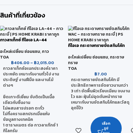
สินค้าที่เกี่ยวข้อง
กาวลาเท็กซ์ ทีโอเอ LA-44
ทีโอเอ กระดาษทรายขัดสกิมโค้ท
WAC
อะไหล่เปลี่ยน ซ่อมแซม
,
กาว
TOA
อะไหล่เปลี่ยน ซ่อมแซม
,
กระดาษ
฿
406.00
–
฿
2,015.00
ทราย
กาวลาเท็กซ์อเนกประสงค์ราคา
TOA
ประหยัด เหมาะกับงานทั่วไป งาน
฿
7.00
ประดิษฐ์ งานฝีมือ และงานไม้
กระดาษทรายขัดสกิมโค้ท มี
ต่างๆ
ประสิทธิภาพการขัดยาวนานกว่า
3 เท่า ขัดพื้นผิวเรียบเนียน จบงาน
ไว และ ฝุ่นไม่อุดตันหน้าทราย
ยึดเกาะดีเยี่ยม จับติดเป็นเนื้อ
เหมาะกับงานขัดสกิมโค้ทและวัสดุ
เดียวกับชิ้นงาน
อุดโป๊ว
ไม่ผสมสารปรอท ตะกั่ว
ไม่ทิ้งคราบสกปรกเมื่อแห้ง
ข้อมูลทางเทคนิค
เลือก
1 ตารางเมตร ต่อ กาวลาเท๊กซ์ 1
รูป
กิโลกรัม