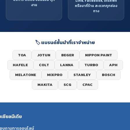
Line, Facebook, โทรศัพท์
งาน
หรือมาที่ร้าน สะดวกทุกช่อง
ทาง
🏷️ แบรนด์ชั้นนำที่เราจำหน่าย
TOA
JOTUN
BEGER
NIPPON PAINT
HAFELE
COLT
LANNA
TURBO
APH
MELATONE
MIXPRO
STANLEY
BOSCH
MAKITA
SCG
CPAC
ซเชียลมีเดีย
อบถามทารออนไลน์