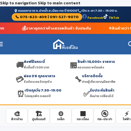
Skip to navigation
Skip to main content
ถนนมหาราช ต.ปากน้ำ อ.เมือง กระบี่ 81000
เปิด จ-อา 7:30 – 19:00 น.
📞 075-623-409 | 091-527-9070
Facebook
TikTok
🚚
💰
ส่งฟรีในกระบี่ สั่งขั้นต่ำ 500 บาท
ราคาถูกกว่าห้างสรรพสิ
ส่งฟรีในกระบี่
สินค้า 10,000+ รายการ
🚚
🏪
สั่งขั้นต่ำ 500 บาท
ครบวงจร พร้อมส่ง
ผ่อน 0% ทุกธนาคาร
บริการติดตั้ง
💳
🔧
รับบัตรเครดิตทุกใบ
ช่างผู้เชี่ยวชาญมืออาชีพ
เปิดทุกวัน 7:30-19:00
รับประกันสินค้า
⏰
✅
ไม่หยุดพัก ตลอดปี
คืนง่าย เปลี่ยนได้
🎨
🏗️
⚙️
🟫
🚰
⚡
สีทาบ้าน
ปูนซีเมนต์
เหล็ก
กระเบื้อง
ท่อ-ประปา
ไฟฟ้า