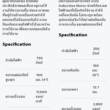
ฝุ่นมากับเครื่อง ช่วยเพิ่ม
มีความนิ่งในการเจียร์ ระบบ
ประสิทธิภาพและยืดอายุการใช้
Induction Motor ช่วยให้กระแส
งานให้ยาวนานขึ้น ช่องระบายลม
ไฟฟ้าคงที่เมื่อเปิดใช้งาน ทำให้
ที่อยู่ด้านข้างเครื่องช่วยทำให้
เครื่องเดินนิ่ง ไม่กระตุก พร้อม
มอเตอร์ไม่ร้อนจนเกินไป ระบบ
อุปกรณ์เสริม ได้แก่ แผ่นป้องกัน
ป้องกันกระแสไฟฟ้ารั่วในระหว่าง
การกระเด็น และแผ่นรองเจียร์
การใช้งาน เพื่อความปลอดภัยใน
การใช้งาน
Specification
Specification
250
กำลังไฟฟ้า
วัตต์
750
กำลังไฟฟ้า
วัตต์
150
ขนาดหินขัด
มม.
ขนาดแผ่นเจียร์
100
(6")
สูงสุด
มม. (4")
12.7
ขนาดเพลา
11,000
มม.
ความเร็วรอบ
รอบ/
นาที
2,850
ความเร็วรอบ
รอบ/