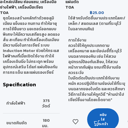
อะไหล่เปลี่ยน ซ่อมแซม
,
เครื่องมือ
แผ่นตัด
ช่างไฟฟ้า
,
เครื่องมือเจียร
TOA
TOA
฿
25.00
ชุดโครงสร้างหลักทำด้วยอลูมิ
ใช้สำหรับตัดชิ้นงานประเภทโลหะ/
เนียม แข็งแรง ทนทาน ทำให้อายุ
เหล็ก / สแตนเลส (ตามที่ระบุไว้
การใช้ยืนยาว มอเตอร์ออกแบบ
ในฉลากบนหิน)
พิเศษ ให้มีความเสถียรสูง ลดแรง
สั่น สะเทือน ทำให้เครื่องเดินเงียบ
การใช้งาน
มีความนิ่งในการเจียร์ ระบบ
ควรใช้ให้ถูกประเภทตาม
Induction Motor ช่วยให้กระแส
เครื่องหมาย และข้อบ่งชี้ที่ระบุไว้
ไฟฟ้าคงที่เมื่อเปิดใช้งาน ทำให้
บนฉลากของหิน เช่น ให้สวม
เครื่องเดินนิ่ง ไม่กระตุก พร้อม
อุปกรณ์ป้องกันเสียง, ให้สวม
อุปกรณ์เสริม ได้แก่ แผ่นป้องกัน
หน้ากากกันฝุ่น ขณะที่ใช้งาน
ข้อ
การกระเด็น และแผ่นรองเจียร์
ควรระวัง
ใบมีดตัดเป็นประเภทใช้กับงาน
Specification
หนัก ควรปฏิบัติตามข้อบ่งใช้ที่ระบุ
บนฉลากของใบตัด และควรศึกษา
วิธีการใช้งานให้ถูกวิธี "ห้ามนำไป
เจียร์ชิ้นงานโดยเด็ดขาด"
375
กำลังไฟฟ้า
วัตต์
หยิบ
ใส่
180
ขนาดหินขัด
ตะกร้า
มม.