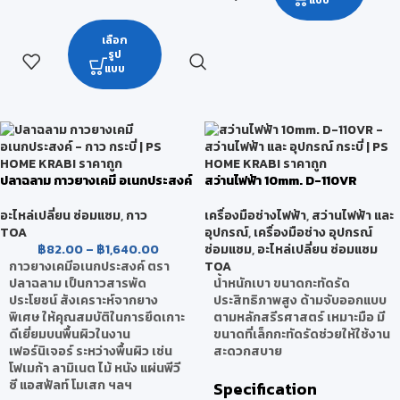
แบบ
เลือก
รูป
แบบ
ปลาฉลาม กาวยางเคมี อเนกประสงค์
สว่านไฟฟ้า 10mm. D-110VR
อะไหล่เปลี่ยน ซ่อมแซม
,
กาว
เครื่องมือช่างไฟฟ้า
,
สว่านไฟฟ้า และ
TOA
อุปกรณ์
,
เครื่องมือช่าง อุปกรณ์
฿
82.00
–
฿
1,640.00
ซ่อมแซม
,
อะไหล่เปลี่ยน ซ่อมแซม
กาวยางเคมีอเนกประสงค์ ตรา
TOA
ปลาฉลาม เป็นกาวสารพัด
น้ำหนักเบา ขนาดกะทัดรัด
ประโยชน์ สังเคราะห์จากยาง
ประสิทธิภาพสูง ด้ามจับออกแบบ
พิเศษ ให้คุณสมบัติในการยึดเกาะ
ตามหลักสรีรศาสตร์ เหมาะมือ มี
ดีเยี่ยมบนพื้นผิวในงาน
ขนาดที่เล็กกะทัดรัดช่วยให้ใช้งาน
เฟอร์นิเจอร์ ระหว่างพื้นผิว เช่น
สะดวกสบาย
โฟเมก้า ลามิเนต ไม้ หนัง แผ่นพีวี
ซี แอสฟัลท์ โมเสก ฯลฯ
Specification