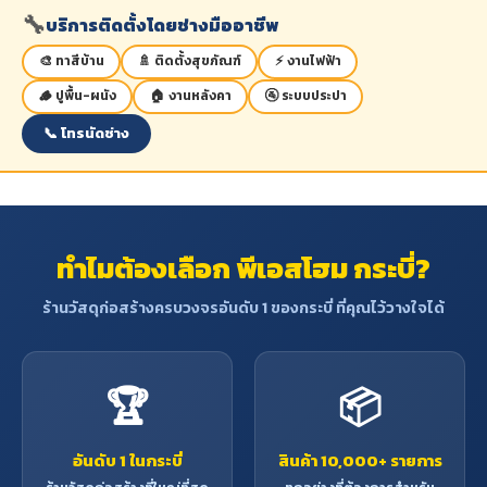
🔧
บริการติดตั้งโดยช่างมืออาชีพ
🎨 ทาสีบ้าน
🚿 ติดตั้งสุขภัณฑ์
⚡ งานไฟฟ้า
🪵 ปูพื้น-ผนัง
🏠 งานหลังคา
🚰 ระบบประปา
📞 โทรนัดช่าง
ทำไมต้องเลือก พีเอสโฮม กระบี่?
ร้านวัสดุก่อสร้างครบวงจรอันดับ 1 ของกระบี่ ที่คุณไว้วางใจได้
🏆
📦
อันดับ 1 ในกระบี่
สินค้า 10,000+ รายการ