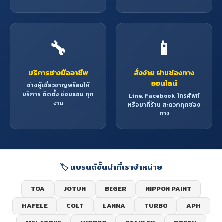
🔧
📱
บริการช่างมืออาชีพ
สั่งง่าย ผ่านช่องทาง
ออนไลน์
ช่างผู้เชี่ยวชาญพร้อมให้
บริการ ติดตั้ง ซ่อมแซม ทุก
Line, Facebook, โทรศัพท์
งาน
หรือมาที่ร้าน สะดวกทุกช่อง
ทาง
🏷️ แบรนด์ชั้นนำที่เราจำหน่าย
TOA
JOTUN
BEGER
NIPPON PAINT
HAFELE
COLT
LANNA
TURBO
APH