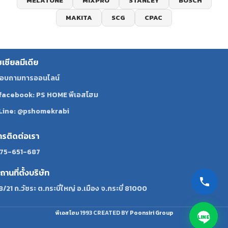
MELATONE
MIXPRO
STANLEY
BOSCH
MAKITA
SCG
CPAC
ซเชียลมีเดีย
อบถามทารออนไลน์
facebook: PS HOME พีเอสโฮม
Line: @pshomekrabi
ทรติดต่อเรา
75-651-687
ถานที่ตั้งบริษัท
8/21 ถ.วัชระ ต.กระบี่ใหญ่ อ.เมือง จ.กระบี่ 81000
พีเอสโฮม
1993 CREATED BY
Poonsiri Group
LINE