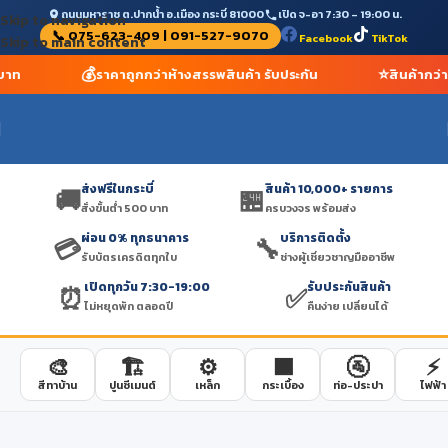
ถนนมหาราช ต.ปากน้ำ อ.เมือง กระบี่ 81000
เปิด จ-อา 7:30 – 19:00 น.
Skip to navigation
📞 075-623-409 | 091-527-9070
Facebook
TikTok
Skip to main content
💰
⭐
 บาท
ราคาถูกกว่าห้างสรรพสินค้า รับประกัน
สินค้ากว่
ส่งฟรีในกระบี่
สินค้า 10,000+ รายการ
🚚
🏪
สั่งขั้นต่ำ 500 บาท
ครบวงจร พร้อมส่ง
ผ่อน 0% ทุกธนาคาร
บริการติดตั้ง
💳
🔧
รับบัตรเครดิตทุกใบ
ช่างผู้เชี่ยวชาญมืออาชีพ
เปิดทุกวัน 7:30-19:00
รับประกันสินค้า
⏰
✅
ไม่หยุดพัก ตลอดปี
คืนง่าย เปลี่ยนได้
🎨
🏗️
⚙️
🟫
🚰
⚡
สีทาบ้าน
ปูนซีเมนต์
เหล็ก
กระเบื้อง
ท่อ-ประปา
ไฟฟ้า