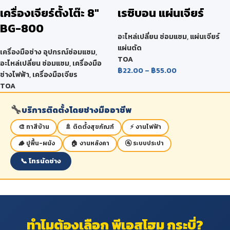
เครื่องเจียร์ตั้งโต๊ะ 8″
เรซิบอน แผ่นเจียร์
BG-800
อะไหล่เปลี่ยน ซ่อมแซม
,
แผ่นเจียร์
แผ่นตัด
เครื่องมือช่าง อุปกรณ์ซ่อมแซม
,
TOA
อะไหล่เปลี่ยน ซ่อมแซม
,
เครื่องมือ
฿
22.00
–
฿
55.00
ช่างไฟฟ้า
,
เครื่องมือเจียร
TOA
🔧
บริการติดตั้งโดยช่างมืออาชีพ
🎨 ทาสีบ้าน
🚿 ติดตั้งสุขภัณฑ์
⚡ งานไฟฟ้า
🪵 ปูพื้น-ผนัง
🏠 งานหลังคา
🚰 ระบบประปา
📞 โทรนัดช่าง
ทำไมต้องเลือก พีเอสโฮม กระบี่?