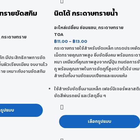
ษทรายขัดสกิม
นิตโต้ กระดาษทรายน้ำ
อะไหล่เปลี่ยน ซ่อมแซม
,
กระดาษทราย
TOA
,
กระดาษทราย
฿
11.00
–
฿
13.00
กระดาษทรายใช้สำหรับขัดเหล็ก เกรดประหยัด 
เม็ดทรายคุณภาพสูง ยิ่งขัดยิ่งคม พร้อมกระด
้ท มีประสิทธิภาพการขัด
หนา เหนียวที่คุณภาพสูงจากญี่ปุ่น ทนต่อการข
พื้นผิวเรียบเนียน จบงานไว
ถู พร้อมคุณภาพในการขัดถูที่สูงกว่าทั่วไป เหม
ทราย เหมาะกับงานขัดสกิม
สำหรับทั้งงานขัดแบบเปียกและแบบแห้ง
ใช้สำหรับขัดชิ้นงานเหล็ก เฟอร์นิเจอร์พลาสติ
ขัดสีพ่นรถยน์ และวัสดุอื่น ๆ
กรูปแบบ
เลือกรูปแบบ