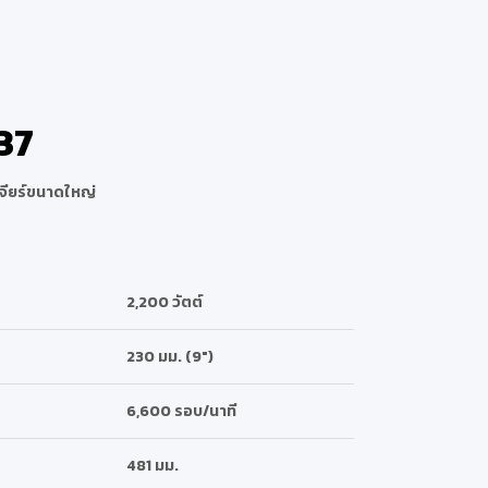
237
จียร์ขนาดใหญ่
2,200 วัตต์
230 มม. (9″)
6,600 รอบ/นาที
481 มม.