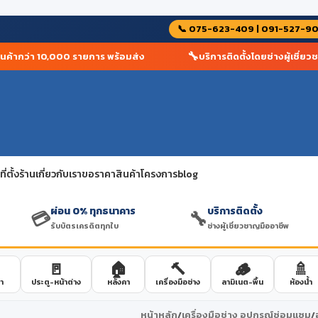
📞 075-623-409 | 091-527-9
🔧
้ากว่า 10,000 รายการ พร้อมส่ง
บริการติดตั้งโดยช่างผู้เชี่ยวชาญ
่ตั้งร้าน
เกี่ยวกับเรา
ขอราคาสินค้าโครงการ
blog
ผ่อน 0% ทุกธนาคาร
บริการติดตั้ง
💳
🔧
รับบัตรเครดิตทุกใบ
ช่างผู้เชี่ยวชาญมืออาชีพ
🚪
🏠
🔨
🪵
🚿
า
ประตู-หน้าต่าง
หลังคา
เครื่องมือช่าง
ลามิเนต-พื้น
ห้องน้ำ
หน้าหลัก
/
เครื่องมือช่าง อุปกรณ์ซ่อมแซม
/