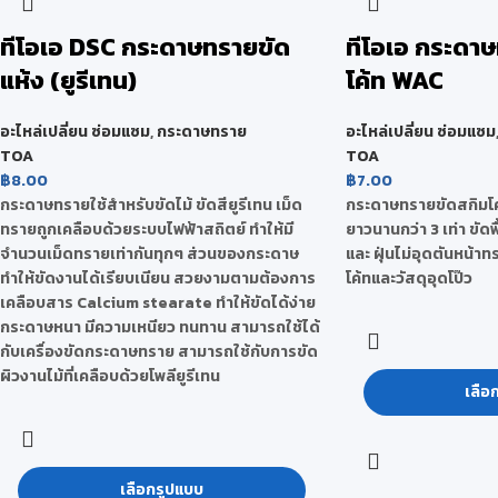
ทีโอเอ DSC กระดาษทรายขัด
ทีโอเอ กระดา
แห้ง (ยูรีเทน)
โค้ท WAC
อะไหล่เปลี่ยน ซ่อมแซม
,
กระดาษทราย
อะไหล่เปลี่ยน ซ่อมแซม
TOA
TOA
฿
8.00
฿
7.00
กระดาษทรายใช้สำหรับขัดไม้ ขัดสียูรีเทน เม็ด
กระดาษทรายขัดสกิมโค
ทรายถูกเคลือบด้วยระบบไฟฟ้าสถิตย์ ทำให้มี
ยาวนานกว่า 3 เท่า ขัด
จำนวนเม็ดทรายเท่ากันทุกๆ ส่วนของกระดาษ
และ ฝุ่นไม่อุดตันหน้า
ทำให้ขัดงานได้เรียบเนียน สวยงามตามต้องการ
โค้ทและวัสดุอุดโป๊ว
เคลือบสาร Calcium stearate ทำให้ขัดได้ง่าย
กระดาษหนา มีความเหนียว ทนทาน สามารถใช้ได้
กับเครื่องขัดกระดาษทราย สามารถใช้กับการขัด
ผิวงานไม้ที่เคลือบด้วยโพลียูรีเทน
เลือ
เลือกรูปแบบ