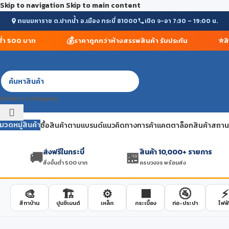
Skip to navigation
Skip to main content
ถนนมหาราช ต.ปากน้ำ อ.เมือง กระบี่ 81000
เปิด จ-อา 7:30 – 19:00 น.
💰
⭐
ำ 500 บาท
ราคาถูกกว่าห้างสรรพสินค้า รับประกัน
สินค
Select category
มวดหมู่สินค้า
ซื้อสินค้าตามแบรนด์
แนวคิดทางการค้า
แคตตาล็อกสินค้า
สถานที
ส่งฟรีในกระบี่
สินค้า 10,000+ รายการ
🚚
🏪
สั่งขั้นต่ำ 500 บาท
ครบวงจร พร้อมส่ง
🎨
🏗️
⚙️
🟫
🚰
⚡
สีทาบ้าน
ปูนซีเมนต์
เหล็ก
กระเบื้อง
ท่อ-ประปา
ไฟฟ้