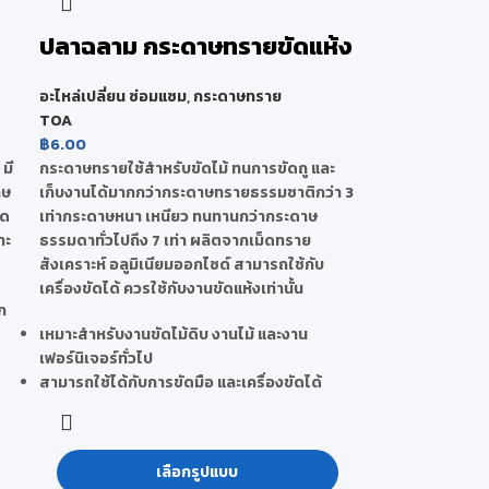
ปลาฉลาม กระดาษทรายขัดแห้ง
อะไหล่เปลี่ยน ซ่อมแซม
,
กระดาษทราย
TOA
฿
6.00
มี
กระดาษทรายใช้สำหรับขัดไม้ ทนการขัดถู และ
าษ
เก็บงานได้มากกว่ากระดาษทรายธรรมชาติกว่า 3
ัด
เท่ากระดาษหนา เหนียว ทนทานกว่ากระดาษ
าะ
ธรรมดาทั่วไปถึง 7 เท่า ผลิตจากเม็ดทราย
สังเคราะห์ อลูมิเนียมออกไซด์ สามารถใช้กับ
เครื่องขัดได้ ควรใช้กับงานขัดแห้งเท่านั้น
ก
เหมาะสำหรับงานขัดไม้ดิบ งานไม้ และงาน
เฟอร์นิเจอร์ทั่วไป
สามารถใช้ได้กับการขัดมือ และเครื่องขัดได้
เลือกรูปแบบ