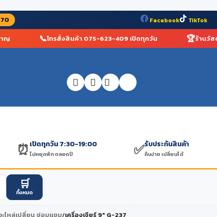
070
Facebook
TikTok
📞
🏆
โทรสั่งสินค้า 075-623-409 เปิดทุกวัน
ร้านวัสดุก่
฿
0.00
เปิดทุกวัน 7:30-19:00
รับประกันสินค้า
⏰
✅
ไม่หยุดพัก ตลอดปี
คืนง่าย เปลี่ยนได้
🛒
ทั้งหมด
อะไหล่เปลี่ยน ซ่อมแซม
/
เครื่องเจียร์ 9″ G-237