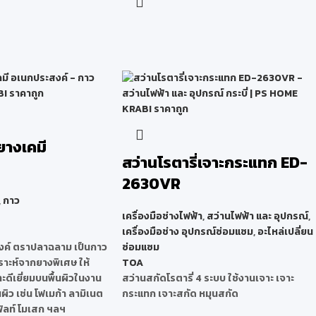
างเคมี
สว่านโรตารี่เจาะกระแทก ED-
2630VR
,
กาว
เครื่องมือช่างไฟฟ้า
,
สว่านไฟฟ้า และ อุปกรณ์
,
เครื่องมือช่าง อุปกรณ์ซ่อมแซม
,
อะไหล่เปลี่ยน
ค์ ตราปลาฉลาม เป็นกาว
ซ่อมแซม
ราะห์จากยางพิเศษ ให้
TOA
ดีเยี่ยมบนพื้นผิวในงาน
สว่านสกัดโรตารี่ 4 ระบบ ใช้งานเจาะ เจาะ
นผิว เช่น โฟเมก้า ลามิเนต
กระแทก เจาะสกัด หมุนสกัด
สฟัลท์ โมเสก ฯลฯ