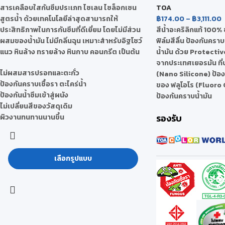
สารเคลือบใสกันซึมประเภท ไซเลน ไซล็อกเซน
TOA
สูตรน้ำ ด้วยเทคโนโลยีล่าสุดสามารถให้
฿
174.00
–
฿
3,111.00
ประสิทธิภาพในการกันซึมที่ดีเยี่ยม โดยไม่มีส่วน
สีน้ำอะคริลิกแท้ 100% 
ผสมของน้ำมัน ไม่มีกลิ่นฉุน เหมาะสำหรับอิฐโชว์
ฟิล์มสีลื่น ป้องกันคร
แนว หินล้าง ทรายล้าง หินกาบ คอนกรีต เป็นต้น
น้ำมัน ด้วย Protect
จากประเทศเยอรมัน ที่
ไม่ผสมสารปรอทและตะกั่ว
(Nano Silicone) ป้อ
ป้องกันคราบเชื้อรา ตะไคร่น้ำ
ของ ฟลูโอโร (Fluoro 
ป้องกันน้ำซึมเข้าสู่ผนัง
ป้องกันคราบน้ำมัน
ไม่เปลี่ยนสีของวัสดุเดิม
รองรับ
ผิวงานทนทานนานขึ้น
เลือกรูปแบบ