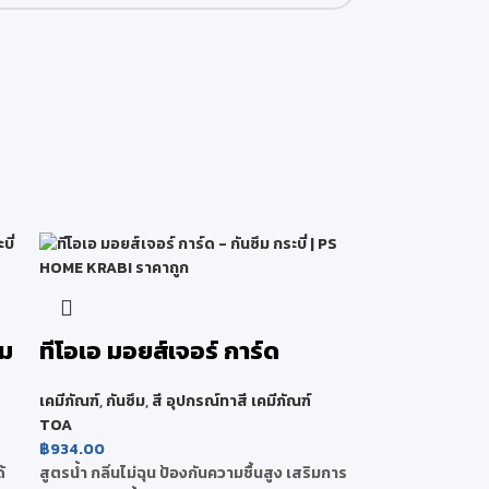
สม
ทีโอเอ มอยส์เจอร์ การ์ด
เคมีภัณฑ์
,
กันซึม
,
สี อุปกรณ์ทาสี เคมีภัณฑ์
TOA
฿
934.00
้
สูตรน้ำ กลิ่นไม่ฉุน ป้องกันความชื้นสูง เสริมการ