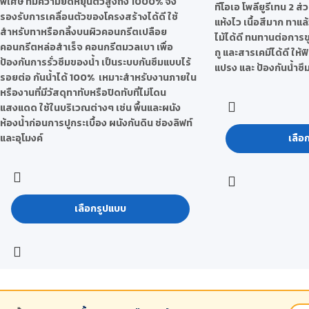
พิเศษ ที่มีความยืดหยุ่นตัวสูงถึง 1000% จึง
ทีโอเอ โพลียูรีเทน 2 ส่
รองรับการเคลื่อนตัวของโครงสร้างได้ดี ใช้
แห้งไว เนื้อสีมาก ทาแล้
สำหรับทาหรือกลิ้งบนผิวคอนกรีตเปลือย
ไม้ได้ดี ทนทานต่อการ
คอนกรีตหล่อสำเร็จ คอนกรีตมวลเบา เพื่อ
ถู และสารเคมีได้ดี ให้ฟ
ป้องกันการรั่วซึมของน้ำ เป็นระบบกันซึมแบบไร้
แปรง และ ป้องกันน้ำซึมไ
รอยต่อ กันน้ำได้ 100% เหมาะสำหรับงานภายใน
หรืองานที่มีวัสดุทาทับหรือปิดทับที่ไม่โดน
แสงแดด ใช้ในบริเวณต่างๆ เช่น พื้นและผนัง
ห้องน้ำก่อนการปูกระเบื้อง ผนังกันดิน ช่องลิฟท์
และอุโมงค์
เลือ
เลือกรูปแบบ