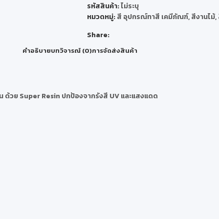
รหัสสินค้า:
ไม่ระบุ
หมวดหมู่:
สี อุปกรณ์ทาสี เคมีภัณฑ์
,
สีงานไม้
,
Share:
คำอธิบาย
บทวิจารณ์ (0)
การจัดส่งสินค้า
ิ่งขึ้น ด้วย Super Resin ปกป้องจากรังสี UV และแสงแดด