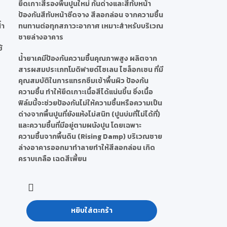
ยึดเกาะสีรองพื้นปูนใหม่ กันด่างและสีทับหน้า
ป้องกันสีทับหน้าซีดจาง สีลอกล่อน จากความชื้น
้ำ
ทนทานต่อทุกสภาวะอากาศ เหมาะสำหรับบริเวณ
ชายล่างอาคาร
้
น้ำยาเคมีป้องกันความชื้นคุณภาพสูง ผลิตจาก
สารผสมประเภทโมดิฟายด์ไซเลน ไซล็อกเซน ที่มี
คุณสมบัติในการแทรกซึมเข้าพื้นผิว ป้องกัน
ความชื้น ทำให้ยึดเกาะเนื้อสีได้แน่นขึ้น ซึ่งเนื้อ
ฟิล์มนี้จะช่วยป้องกันไม่ให้ความชื้นหรือความเป็น
ด่างจากพื้นปูนที่ยังแห้งไม่สนิท (ปูนบ่มที่ไม่ได้ที่)
และความชื้นที่มีอยู่ตามผนังปูน โดยเฉพาะ
ความชื้นจากพื้นดิน (Rising Damp) บริเวณชาย
ล่างอาคารออกมาทำลายทำให้สีลอกล่อน เกิด
คราบเกลือ เฉดสีเพี้ยน
หยิบใส่ตะกร้า