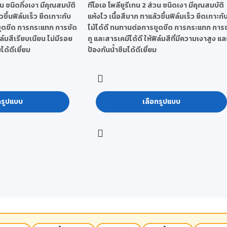
วน ชนิดกึ่งเงา มีคุณสมบัติ
ทีโอเอ โพลียูรีเทน 2 ส่วน ชนิดเงา มีคุณสมบัติ
วขึ้นฟิล์มเร็ว ยึดเกาะกับ
แห้งไว เนื้อสีมาก ทาแล้วขึ้นฟิล์มเร็ว ยึดเกาะกั
ขูดขีด การกระแทก การขัด
ไม้ได้ดี ทนทานต่อการขูดขีด การกระแทก การ
ิล์มสีเรียบเนียน ไม่มีรอย
ถู และสารเคมีได้ดี ให้ฟิล์มสีที่มีความเงาสูง แล
ด้ดีเยี่ยม
ป้องกันน้ำซึมได้ดีเยี่ยม
กรูปแบบ
เลือกรูปแบบ