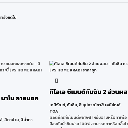
ครั้งถัดไป
ทีโอเอ ซีเมนต์กันซึม 2 ส่วนผ
ัน นาโน ภายนอก
เคมีภัณฑ์
,
กันซึม
,
สี อุปกรณ์ทาสี เคมีภัณฑ์
TOA
ผลิตภัณฑ์ซีเมนต์พิเศษสำหรับฉาบหรือทาเพื่อ
ฑ์
,
สีทาบ้าน
,
สีน้ำทา
ป้องกันน้ำซึมผ่าน 100% สามารถทาหรือกลิ้งได