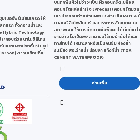
บนทุกพื้นผิวไม่ว่าจะเป็น ผิวคอนกรีตเปลือย
คอนกรีตหล่อสำเร็จ (Precast) คอนกรีตมวล
เบา ประกอบด้วยส่วนผสม 2 ส่วน คือ Part A น
ซุปเปอร์พรีเมี่ยมเกรด ให้
ยาอะคริลิกโพลีเมอร์ และ Part B ซีเมนต์ผสม
าบสกปรก ทั้งคราบน้ำและ
สูตรพิเศษ ให้การยึดเกาะกับพื้นผิวได้ดีเยี่ยม ใช
ive Hybrid Technology
งานง่าย ไม่เป็นพิษ สามารถใช้กับน้ำดื่มได้และ
ประกอบด้วย นาโนซิลิโคน
ทาสีทับได้ เหมาะสำหรับเป็นกันซึม ห้องน้ำ
งกันคราบสกปรกที่มาในรูป
ระเบียง สระว่ายน้ำ บ่อปลา แท้งค์น้ำ (TOA
Carbon) สารเคลือบลื่น
CEMENT WATERPROOF)
อ่านเพิ่ม