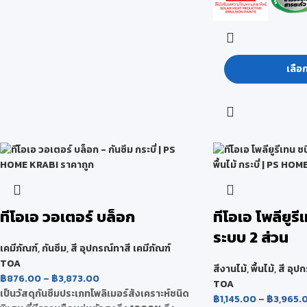
เลือ
ทีโอเอ วอเตอร์ บล็อก
ทีโอเอ โพลียูรี
ระบบ 2 ส่วน
เคมีภัณฑ์
,
กันซึม
,
สี อุปกรณ์ทาสี เคมีภัณฑ์
TOA
สีงานไม้
,
พื้นไม้
,
สี อุป
฿
876.00
–
฿
3,873.00
TOA
เป็นวัสดุกันซึมประเภทโพลิเมอร์สังเคราะห์ชนิด
฿
1,145.00
–
฿
3,965.