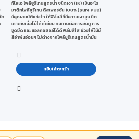
ทีโอเอ โพลียูรีเทนสูตรน้ำ ชนิดเงา (1K) เป็นอะโร
บ
มาติกโพลียูรีเทน ดิสเพอร์ชัน 100% (pure PUD)
ขัด
มีคุณสมบัติแห้งไว ให้ฟิล์มสีที่มีความเงาสูง ยึด
ะ
เกาะกับเนื้อไม้ได้ดีเยี่ยม ทนทานต่อการขัดถู การ
ขูดขีด และ แอลกอฮอล์ได้ดี ฟิล์มสีใส ช่วยให้ไม้มี
สีอำพันอ่อนๆ ไม่ต่างจากโพลียูรีเทนสูตรน้ำมัน
หยิบใส่ตะกร้า