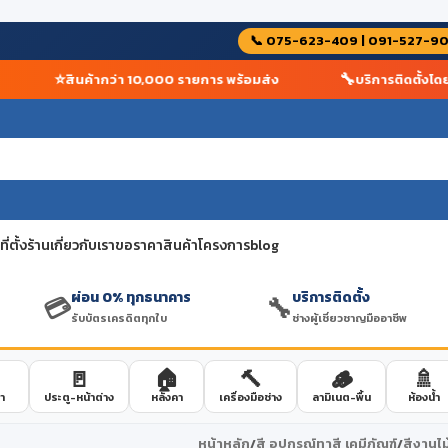
📞 075-623-409 | 091-527-9
⭐
🔧
สินค้ากว่า 10,000 รายการ พร้อมส่ง
บริการติดตั้งโดยช่าง
่ตั้งร้าน
เกี่ยวกับเรา
ขอราคาสินค้าโครงการ
blog
ผ่อน 0% ทุกธนาคาร
บริการติดตั้ง
💳
🔧
รับบัตรเครดิตทุกใบ
ช่างผู้เชี่ยวชาญมืออาชีพ
🚪
🏠
🔨
🪵
🚿
า
ประตู-หน้าต่าง
หลังคา
เครื่องมือช่าง
ลามิเนต-พื้น
ห้องน้ำ
หน้าหลัก
/
สี อุปกรณ์ทาสี เคมีภัณฑ์
/
สีงานไม