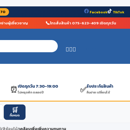
070
Facebook
TikTok
📞

ผู้เชี่ยวชาญ
โทรสั่งสินค้า 075-623-409 เปิดทุกวัน
฿
0.00
เปิดทุกวัน 7:30-19:00
รับประกันสินค้า
⏰
✅
ไม่หยุดพัก ตลอดปี
คืนง่าย เปลี่ยนได้
🛒
ทั้งหมด
้
/
สีย้อมไม้
/
เคลือบเพื่อเพิ่มความทนทาน