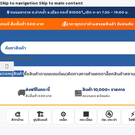
Skip to navigation
Skip to main content
ถนนมหาราช ต.ปากน้ำ อ.เมือง กระบี่ 81000
เปิด จ-อา 7:30 – 19:00 น.
💰
ี่ สั่งขั้นต่ำ 500 บาท
ราคาถูกกว่าห้างสรรพสินค้า รับประกัน
Select category
มวดหมู่สินค้า
ซื้อสินค้าตามแบรนด์
แนวคิดทางการค้า
แคตตาล็อกสินค้า
สถานที
ส่งฟรีในกระบี่
สินค้า 10,000+ รายการ
🚚
🏪
สั่งขั้นต่ำ 500 บาท
ครบวงจร พร้อมส่ง
🎨
🏗️
⚙️
🟫
🚰
⚡
สีทาบ้าน
ปูนซีเมนต์
เหล็ก
กระเบื้อง
ท่อ-ประปา
ไฟฟ้