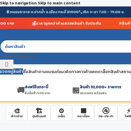
Skip to navigation
Skip to main content
ถนนมหาราช ต.ปากน้ำ อ.เมือง กระบี่ 81000
เปิด จ-อา 7:30 – 19:00 น.
💰
⭐
0 บาท
ราคาถูกกว่าห้างสรรพสินค้า รับประกัน
สินค้ากว
Select category
มวดหมู่สินค้า
ซื้อสินค้าตามแบรนด์
แนวคิดทางการค้า
แคตตาล็อกสินค้า
สถานที
ส่งฟรีในกระบี่
สินค้า 10,000+ รายการ
🚚
🏪
สั่งขั้นต่ำ 500 บาท
ครบวงจร พร้อมส่ง
🎨
🏗️
⚙️
🟫
🚰
⚡
สีทาบ้าน
ปูนซีเมนต์
เหล็ก
กระเบื้อง
ท่อ-ประปา
ไฟฟ้