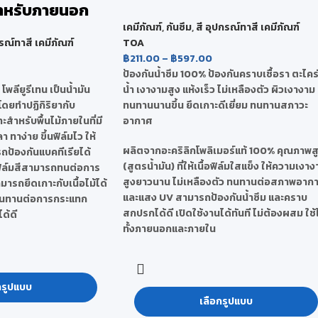
สำหรับภายนอก
เคมีภัณฑ์
,
กันซึม
,
สี อุปกรณ์ทาสี เคมีภัณฑ์
กรณ์ทาสี เคมีภัณฑ์
TOA
฿
211.00
–
฿
597.00
ป้องกันน้ำซึม 100% ป้องกันคราบเชื้อรา ตะไคร
 โพลียูรีเทน เป็นน้ำมัน
น้ำ เงางามสูง แห้งเร็ว ไม่เหลืองตัว ผิวเงางาม
งโดยทำปฏิกิริยากับ
ทนทานนานขึ้น ยึดเกาะดีเยี่ยม ทนทานสภาวะ
สำหรับพื้นไม้ภายในที่มี
อากาศ
ทาง่าย ขึ้นฟิล์มไว ให้
ผลิตจากอะคริลิกโพลิเมอร์แท้ 100% คุณภาพส
ป้องกันแบคทีเรียได้
(สูตรน้ำมัน) ที่ให้เนื้อฟิล์มใสแข็ง ให้ความเงา
ิล์มสีสามารถทนต่อการ
สูงยาวนาน ไม่เหลืองตัว ทนทานต่อสภาพอาก
มารถยึดเกาะกับเนื้อไม้ได้
และแสง UV สามารถป้องกันน้ำซึม และคราบ
ังทนทานต่อการกระแทก
สกปรกได้ดี เปิดใช้งานได้ทันที ไม่ต้องผสม ใช้
ด้ดี
ทั้งภายนอกและภายใน
กรูปแบบ
เลือกรูปแบบ