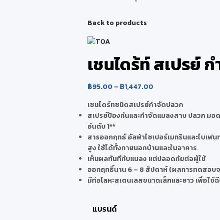
Back to products
เชนไดร้ท์ สเปรย์ 
฿
95.00
–
฿
1,447.00
เชนไดร์ทชนิดสเปรย์กำจัดปลวก
สเปรย์ป้องกันและกำจัดแมลงสาบ ปลวก มอด
อันดับ 1**
สารออกฤทธ์ อัลฟ่าไซเปอร์เมทรินและไบเฟนทริ
สูง ใช้ได้ทั้งภายนอกบ้านและในอาคาร
เห็นผลทันทีกับแมลง แต่ปลอดภัยต่อผู้ใช้
ออกฤทธิ์นาน 6 – 8 สัปดาห์ (ผลการทดสอบจา
มีท่อโลหะสเตนเลสขนาดเล็กและยาว เพื่อใช้ฉีด
แบรนด์