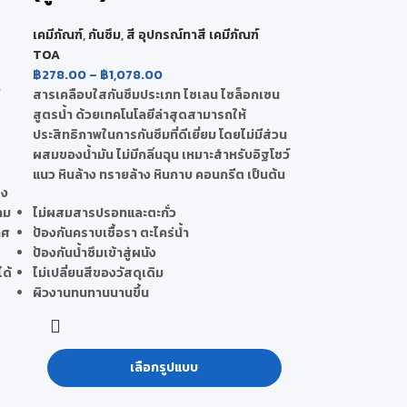
เคมีภัณฑ์
,
กันซึม
,
สี อุปกรณ์ทาสี เคมีภัณฑ์
TOA
฿
278.00
–
฿
1,078.00
่
สารเคลือบใสกันซึมประเภท ไซเลน ไซล็อกเซน
สูตรน้ำ ด้วยเทคโนโลยีล่าสุดสามารถให้
ประสิทธิภาพในการกันซึมที่ดีเยี่ยม โดยไม่มีส่วน
ผสมของน้ำมัน ไม่มีกลิ่นฉุน เหมาะสำหรับอิฐโชว์
แนว หินล้าง ทรายล้าง หินกาบ คอนกรีต เป็นต้น
ูง
งาม
ไม่ผสมสารปรอทและตะกั่ว
าศ
ป้องกันคราบเชื้อรา ตะไคร่น้ำ
ป้องกันน้ำซึมเข้าสู่ผนัง
ได้
ไม่เปลี่ยนสีของวัสดุเดิม
ผิวงานทนทานนานขึ้น
เลือกรูปแบบ