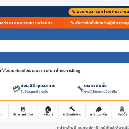
📞 075-623-409 | 091-527-9
🔧
่า 10,000 รายการ พร้อมส่ง
บริการติดตั้งโดยช่างผู้เชี่ยวชาญ
่ตั้งร้าน
เกี่ยวกับเรา
ขอราคาสินค้าโครงการ
blog
ผ่อน 0% ทุกธนาคาร
บริการติดตั้ง
💳
🔧
รับบัตรเครดิตทุกใบ
ช่างผู้เชี่ยวชาญมืออาชีพ
🚪
🏠
🔨
🪵
🚿
า
ประตู-หน้าต่าง
หลังคา
เครื่องมือช่าง
ลามิเนต-พื้น
ห้องน้ำ
หน้าหลัก
/
สี อุปกรณ์ทาสี เคมีภัณฑ์
/
สีงานไม