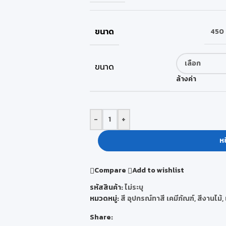
ขนาด
450 ซ
ขนาด
ล้างค่า
-
+
หย
Compare
Add to wishlist
รหัสสินค้า:
ไม่ระบุ
หมวดหมู่:
สี อุปกรณ์ทาสี เคมีภัณฑ์
,
สีงานไม้
,
Share: