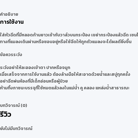
คำอธิบาย
การใช้งาน
ใส่หัวฉีดที่มีหลอดก้านยาวเข้ากับวาล์วบนกระป๋อง เขย่ากระป๋องแล้วฉีด เ
ทางที่แมลงเดินผ่านหรือชอบอยู่หรือใช้ฉีดให้ถูกตัวแมลงจะได้ผลดียิ่งขึ้น
ข้อควรระวัง
ระวังอย่าให้ละอองเข้าตา ปากหรือจมูก
เมื่อเสร็จจากการใช้งานแล้ว ต้องล้างมือให้สะอาดด้วยน้ำและสบู่ทุกครั้ง
อย่าฉีดพ่นห้องที่มีเด็กอ่อนหรือผู้ป่วย
ห้ามทิ้งภาชนะบรรจุที่ใช้หมดแล้วลงในแม่น้ำ คู คลอง แหล่งน้ำสาธารณะ
บทวิจารณ์ (0)
รีวิว
ยังไม่มีบทวิจารณ์