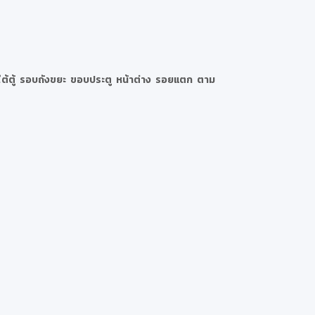
ม ใต้ตู้ รอบถังขยะ ขอบประตู หน้าต่าง รอยแตก ตาม