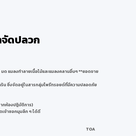
กำจัดปลวก
 มด แมลงทำลายเนื้อไม้และแมลงคลานอื่นๆ **ยอดขาย
น ซึ่งจัดอยู่ในสารกลุ่มไพรีทรอยด์ที่มีความปลอดภัย
กห้องปฎิบัติการ)
เข้าซอกมุมลึก ๆ ได้ดี
TOA