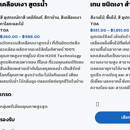
เคลือบเงา สูตรน้ำ
เทน ชนิดเงา 
สี อุปกรณ์ทาสี เคมีภัณฑ์
,
สีทาบ้าน
,
สีเคลือบเงา
สีงานไม้
,
พื้นไม้
,
สี อุป
ทาโลหะและไม้
TOA
TOA
฿
551.00
–
฿
1,851.00
฿
260.00
–
฿
988.00
ซุปเปอร์ชิลด์ เอ๊กซ์ตร้า
นวัตกรรมสีเคลือบเงาสูตรน้ำ ที่เป็นมิตรต่อสิ่ง
เคลือบแข็งพื้นไม้ที่แห้
แวดล้อม ผลิตจากอะคริลิกโมดิฟายด์ 100%
ความชื้นในอากาศ เหมาะ
คุณภาพสูงจากยุโรป ด้วย H2Oil Technology
แดดส่องถึงเป็นบางเวลา 
สูตรพิเศษเฉพาะของ ทีโอเอ ที่รวมคุณสมบัติของ
ความเงางามสูง สามารถ
สีเคลือบผสานเข้ากับโมเลกุลของน้ำ เป็นสีรักษ์
ตลอดอายุการใช้งาน ฟ
โลกที่คุณภาพ สูงกว่าเดิม ไม่ง้อทินเนอร์ เพียง
ขูดขีด การขัดถู และ สา
ผสมกับน้ำ ไร้กลิ่นฉุน ปลอดภัยต่อทุกชีวิตในบ้าน
ดีเยี่ยม นอกจากนี้ ย
ความร้อน และ สารเคมีไ
เกรด
กลุ่มพรีเมียมคุณภาพสูงสุด
เลือ
รองรับ