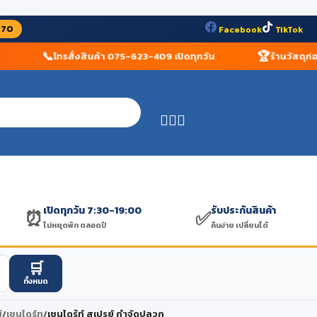
070
Facebook
TikTok
📞
🏆
โทรสั่งสินค้า 075-623-409 เปิดทุกวัน
ร้านวัสดุก่อสร้
฿
0.00
เปิดทุกวัน 7:30-19:00
รับประกันสินค้า
⏰
✅
ไม่หยุดพัก ตลอดปี
คืนง่าย เปลี่ยนได้
🛒
ทั้งหมด
้
/
เชนไดร์ท
/
เชนไดร้ท์ สเปรย์ กำจัดปลวก