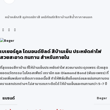
หน้าหลัก
/
สี อุปกรณ์ทาสี เคมีภัณฑ์
/
สีทาบ้าน
/
สีน้ำทาภายนอก
เบเยอร์คูล ไดมอนด์ชิลด์ สีบ้านเย็น ประหยัดค่าไฟ
สวยสะอาด ทนทาน สำหรับภายใน
ที่สุดของสีทาบ้าน ที่ให้บ้านเย็นประหยัดค่าไฟ สวยงามประดุจเพชร ด้วยสุด
ยอดนวัตกรรม ไมโครสเฟียร์ เซรามิก และ Diamond Bond (พันธะเพชร) ที่
ช่วยเพิ่มพลังการยึดเกาะของเนื้อสี ทำให้ฟิล์มสีแข็งแกร่งและแน่นทนทานจน
คราบสกปรกต่างๆ ไม่สามารถเกาะติดได้ ให้บ้านเย็นและทนทานกว่า 5-7 ปี
แบรนด์
Beger