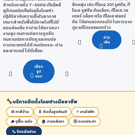
ยืดหยุ่น เช่น ทีโอเอ 201 รูฟซีล, ที
สำหรับภายใน T-3000 เป็นโพลี
โอเอ รูฟซีล ซันบล็อก, ทีโอเอ วอ
ยูรีเทนชนิดที่แห้งแข็งโดยทำ
เตอร์ บล็อก หรือ ทีโอเอ ฟลอร์
ปฏิกิริยากับความชื้นในอากาศ
ซีล ใช้แทนลวดกรงไก่ ในการฉาบ
เหมาะสำหรับพื้นไม้ภายในที่ไม่มี
ปูน แก้ไขรอยแตกร้าว
แดดส่องถึง ทาง่าย ให้ความเงา
งามสูง ทนทานต่อการขูดขีด
อ่าน
ทนทานต่อการขัดถู และทนต่อ
เพิ่ม
การกระแทกได้ดี ทนต่อกรด-ด่าง
และสารเคมี ได้ดีเยี่ยม
เลือก
รูป
แบบ
🔧
บริการติดตั้งโดยช่างมืออาชีพ
🎨 ทาสีบ้าน
🚿 ติดตั้งสุขภัณฑ์
⚡ งานไฟฟ้า
🪵 ปูพื้น-ผนัง
🏠 งานหลังคา
🚰 ระบบประปา
📞 โทรนัดช่าง