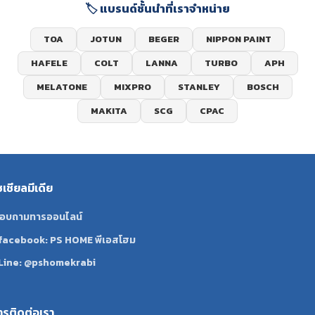
🏷️ แบรนด์ชั้นนำที่เราจำหน่าย
TOA
JOTUN
BEGER
NIPPON PAINT
HAFELE
COLT
LANNA
TURBO
APH
MELATONE
MIXPRO
STANLEY
BOSCH
MAKITA
SCG
CPAC
ซเชียลมีเดีย
อบถามทารออนไลน์
facebook: PS HOME พีเอสโฮม
Line: @pshomekrabi
ทรติดต่อเรา