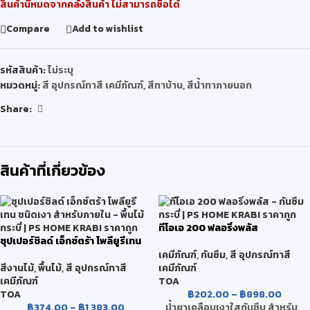
สินค้านี้หมดจากคลังสินค้า ไม่สามารถซื้อได้
Compare
Add to wishlist
รหัสสินค้า:
ไม่ระบุ
หมวดหมู่:
สี อุปกรณ์ทาสี เคมีภัณฑ์
,
สีทาบ้าน
,
สีน้ำทาภายนอก
Share:
สินค้าที่เกี่ยวข้อง
ทีโอเอ 200 ฟลอริ่งพลัส
ซุปเปอร์ชิลด์ เอ็กซ์ตร้า โพลียูรีเทน
ชนิดเงา สำหรับภายใน
เคมีภัณฑ์
,
กันซึม
,
สี อุปกรณ์ทาสี
เคมีภัณฑ์
สีงานไม้
,
พื้นไม้
,
สี อุปกรณ์ทาสี
TOA
เคมีภัณฑ์
฿
202.00
–
฿
898.00
TOA
น้ำยาเคลือบเงาใสกันซึม สำหรับ
฿
374.00
–
฿
1,383.00