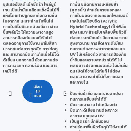
ทาพื้น ชนิดทนการเหยียบย่ำ
ซุปเปอร์ชิลด์ เอ๊กซ์ตร้า โพลียูรี
(สูตรน้ำ) สำหรับภายนอกและ
เทน เป็นน้ำมันเคลือบแข็งพื้นไม้ที่
ภายในผลิตจากอะคริลิกโพลิเมอร์
แห้งโดยทำปฏิกิริยากับความชื้น
เทคโนโลยีไฮบริด (Acrylic
ในอากาศ เหมาะสำหรับพื้นไม้
Hybrid Technology) ที่ให้ฟิล์ม
ภายในที่ไม่มีแดดส่องถึง ทาง่าย
แข็ง เหมาะสำหรับเคลือบพื้นผิวที่
ขึ้นฟิล์มไว ให้ความเงางามสูง
ต้องการเหยียบย่ำ มีความเงางาม
สามารถป้องกันแบคทีเรียได้
สูงยาวนาน การยึดเกาะดีเยี่ยม
ตลอดอายุการใช้งาน ฟิล์มสีสา
ทนทานต่อสภาพอากาศและแสง
มารถทนต่อการขูดขีด การขัดถู
UV ไม่เหลืองตัว สามารถป้องกัน
และ สามารถยึดเกาะกับเนื้อไม้ได้
น้ำซึมและคราบสกปรกได้ดี ไม่
ดีเยี่ยม นอกจากนี้ ยังทนทานต่อ
ผสมสารปรอทและตะกั่ว ไม่มีกลิ่น
การกระแทก ความร้อน และ สาร
ฉุน เปิดใช้งานได้ทันที ไม่ต้อง
เคมีได้ดี
ผสม สามารถใช้ได้ทั้งภายนอก
และภายใน
เลือก
รูป
ป้องกันน้ำซึม และคราบสกปรก
แบบ
ทนการเหยียบย่ำได้ดี
มีความเงางาม ไม่เหลืองตัว
ยึดเกาะดีเยี่ยม ทนต่อสภาวะ
อากาศ และแสง UV
เป็นสูตรน้ำ มีกลิ่นอ่อน
ช่วยรักษาพื้นผิววัสดุให้ใช้งานได้