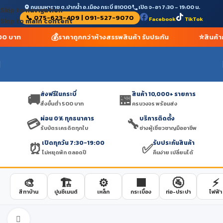
ถนนมหาราช ต.ปากน้ำ อ.เมือง กระบี่ 81000
เปิด จ-อา 7:30 – 19:00 น.
Skip to navigation
📞 075-623-409 | 091-527-9070
Facebook
TikTok
Skip to main content
💰
⭐
500 บาท
ราคาถูกกว่าห้างสรรพสินค้า รับประกัน
สินค้า
ส่งฟรีในกระบี่
สินค้า 10,000+ รายการ
🚚
🏪
สั่งขั้นต่ำ 500 บาท
ครบวงจร พร้อมส่ง
ผ่อน 0% ทุกธนาคาร
บริการติดตั้ง
💳
🔧
รับบัตรเครดิตทุกใบ
ช่างผู้เชี่ยวชาญมืออาชีพ
เปิดทุกวัน 7:30-19:00
รับประกันสินค้า
⏰
✅
ไม่หยุดพัก ตลอดปี
คืนง่าย เปลี่ยนได้
🎨
🏗️
⚙️
🟫
🚰
⚡
สีทาบ้าน
ปูนซีเมนต์
เหล็ก
กระเบื้อง
ท่อ-ประปา
ไฟฟ้า
Click to enlarge