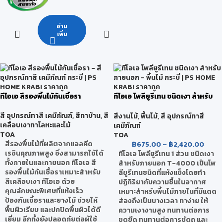
อ่าน
เพิ่ม
ทีโอเอ สีรองพื้นไม้กันเชื้อรา
ทีโอเอ โพลียูรีเทน ชนิดเงา สำหรับ
ภายนอก
สี อุปกรณ์ทาสี เคมีภัณฑ์
,
สีทาบ้าน
,
สี
สีงานไม้
,
พื้นไม้
,
สี อุปกรณ์ทาสี
เคลือบเงาทาโลหะและไม้
เคมีภัณฑ์
TOA
TOA
สีรองพื้นไม้ที่ผลิตจากแอลคีด
฿
675.00
–
฿
2,420.00
เรซินคุณภาพสูง ซึ่งสามารถใช้ได้
ทีโอเอ โพลียูรีเทน 1 ส่วน ชนิดเงา
ทั้งภายในและภายนอก ทีโอเอ สี
สำหรับภายนอก T-4000 เป็นโพ
รองพื้นไม้กันเชื้อราเหมาะสำหรับ
ลียูรีเทนชนิดที่แห้งแข็งโดยทำ
สีเคลือบเงา ทีโอเอ ด้วย
ปฏิกิริยากับความชื้นในอากาศ
คุณลักษณะพิเศษที่แห้งเร็ว
เหมาะสำหรับพื้นไม้ภายในที่มีแดด
ป้องกันเชื้อราและยางไม้ ช่วยให้
ส่องถึงเป็นบางเวลา ทาง่าย ให้
พื้นผิวเรียบ และปกปิดพื้นผิวได้ดี
ความเงางามสูง ทนทานต่อการ
เยี่ยม อีกทั้งยังปลอดภัยต่อผู้ใช้
ขูดขีด ทนทานต่อการขัดถู และ