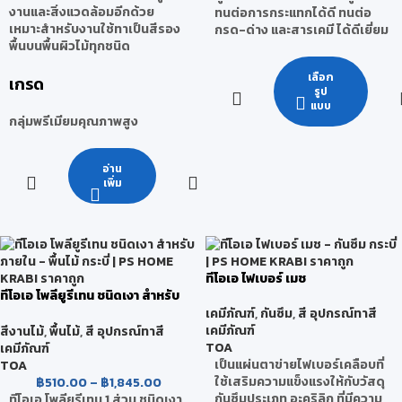
งานและสิ่งแวดล้อมอีกด้วย
ทนต่อการกระแทกได้ดี ทนต่อ
เหมาะสำหรับงานใช้ทาเป็นสีรอง
กรด-ด่าง และสารเคมี ได้ดีเยี่ยม
พื้นบนพื้นผิวไม้ทุกชนิด
เลือก
เกรด
รูป
แบบ
กลุ่มพรีเมียมคุณภาพสูง
อ่าน
เพิ่ม
ทีโอเอ ไฟเบอร์ เมช
ทีโอเอ โพลียูรีเทน ชนิดเงา สำหรับ
ภายใน
เคมีภัณฑ์
,
กันซึม
,
สี อุปกรณ์ทาสี
เคมีภัณฑ์
สีงานไม้
,
พื้นไม้
,
สี อุปกรณ์ทาสี
TOA
เคมีภัณฑ์
เป็นแผ่นตาข่ายไฟเบอร์เคลือบที่
TOA
ใช้เสริมความแข็งแรงให้กับวัสดุ
฿
510.00
–
฿
1,845.00
กันซึมประเภท อะคริลิก ที่มีความ
ทีโอเอ โพลียูรีเทน 1 ส่วน ชนิดเงา