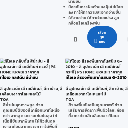
นานขึ้น
ป้องกันการฝังตัวของฝุ่นให้น้อย
ลง ทาให้ทาความสะอาดง่ายขึ้น
ใช้งานง่าย ใช้ทาด้วยแปรง ลูก
กลิ้งหรือเครื่องพ่น
เลือก
รูป
แบบ
ทีโอเอ กลิปตั้น สีน้ำมัน
ทีโอเอ สีรองพื้นเทากันสนิม G-2010
สี อุปกรณ์ทาสี เคมีภัณฑ์
,
สีทาบ้าน
,
สี
สี อุปกรณ์ทาสี เคมีภัณฑ์
,
สีทาบ้าน
,
สี
เคลือบเงาทาโลหะและไม้
เคลือบเงาทาโลหะและไม้
TOA
TOA
สีน้ำมันคุณภาพสูง ด้วย
สีรองพื้นกันสนิมคุณภาพดี ช่วย
คุณสมบัติของสีเคลือบเงาที่เหนือ
เสริมการยึดเกาะพื้นผิวโลหะ ก่อน
กว่า จากสูตรความเข้มข้นสูง ให้
ที่จะทาด้วยสีเคลือบเงา ทีโอเอ
เนื้อสีข้นมากพิเศษ ให้ผิวมันดุจ
เงาสะท้อนจากกระจก ทาได้พื้นที่
เกรด