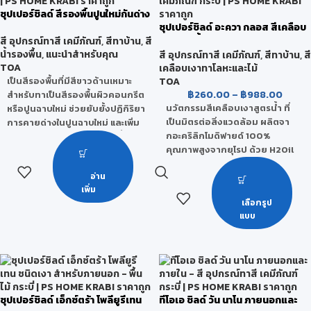
ซุปเปอร์ชิลด์ สีรองพื้นปูนใหม่กันด่าง
ซุปเปอร์ชิลด์ อะควา กลอส สีเคลือบ
เงา สูตรน้ำ
สี อุปกรณ์ทาสี เคมีภัณฑ์
,
สีทาบ้าน
,
สี
น้ำรองพื้น
,
แนะนำสำหรับคุณ
สี อุปกรณ์ทาสี เคมีภัณฑ์
,
สีทาบ้าน
,
สี
TOA
เคลือบเงาทาโลหะและไม้
TOA
เป็นสีรองพื้นที่มีสีขาวด้านเหมาะ
฿
260.00
–
฿
988.00
สำหรับทาเป็นสีรองพื้นผิวคอนกรีต
นวัตกรรมสีเคลือบเงาสูตรน้ำ ที่
หรือปูนฉาบใหม่ ช่วยยับยั้งปฏิกิริยา
เป็นมิตรต่อสิ่งแวดล้อม ผลิตจา
การคายด่างในปูนฉาบใหม่ และเพิ่ม
กอะคริลิกโมดิฟายด์ 100%
การยึดเกาะของสีทับหน้ากับพื้นผิว
คุณภาพสูงจากยุโรป ด้วย H2Oil
ดีขึ้น เหมาะสำหรับพื้นผิวปูนฉาบใหม่
Technology สูตรพิเศษเฉพาะของ
ใช้ได้ทั้งภายในอาคาร และภายนอก
อ่าน
ทีโอเอ ที่รวมคุณสมบัติของสี
อาคาร
เพิ่ม
เคลือบผสานเข้ากับโมเลกุลของน้ำ
เกรด
เลือกรูป
เป็นสีรักษ์โลกที่คุณภาพ สูงกว่า
กลุ่มพรีเมียมคุณภาพสูงสุด
แบบ
เดิม ไม่ง้อทินเนอร์ เพียงผสมกับน้ำ
ไร้กลิ่นฉุน ปลอดภัยต่อทุกชีวิตใน
ชนิดของฟิล์มสี
บ้าน
ขาวด้าน
เกรด
ขนาดบรรจุ
กลุ่มพรีเมียมคุณภาพสูงสุด
ซุปเปอร์ชิลด์ เอ็กซ์ตร้า โพลียูรีเทน
ทีโอเอ ชิลด์ วัน นาโน ภายนอกและ
1 แกลลอน, 5 แกลลอน