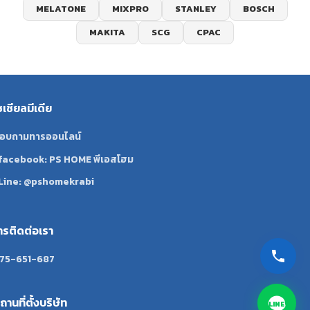
MELATONE
MIXPRO
STANLEY
BOSCH
MAKITA
SCG
CPAC
ซเชียลมีเดีย
อบถามทารออนไลน์
facebook: PS HOME พีเอสโฮม
Line: @pshomekrabi
ทรติดต่อเรา
75-651-687
ถานที่ตั้งบริษัท
LINE