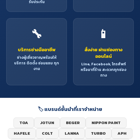
รับประกัน
🔧
📱
บริการช่างมืออาชีพ
สั่งง่าย ผ่านช่องทาง
ออนไลน์
ช่างผู้เชี่ยวชาญพร้อมให้
บริการ ติดตั้ง ซ่อมแซม ทุก
Line, Facebook, โทรศัพท์
งาน
หรือมาที่ร้าน สะดวกทุกช่อง
ทาง
🏷️ แบรนด์ชั้นนำที่เราจำหน่าย
TOA
JOTUN
BEGER
NIPPON PAINT
HAFELE
COLT
LANNA
TURBO
APH