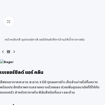
Click to enlarge
หน้าหลัก
/
สี อุปกรณ์ทาสี เคมีภัณฑ์
/
สีทาบ้าน
/
สีน้ำทาภายใน
เบเยอร์ชิลด์ แอร์ คลีน
สีฟอกอากาศสะอาด สะอาด 3 มิติ ทุกลมหายใจ เช็ดล้างง่ายไม่ทิ้งคราบ
พร้อมประสิทธิภาพการสลายคราบด้วยแสง ช่วยเพิ่มสุขอนามัยที่ดีให้กับ
ครอบครัว สำหรับทาภายใน ฟิล์มสีชนิดกึ่งเงา และด้าน