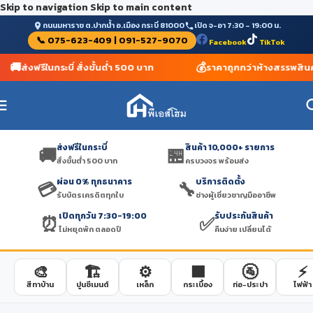
Skip to navigation
Skip to main content
ถนนมหาราช ต.ปากน้ำ อ.เมือง กระบี่ 81000
เปิด จ-อา 7:30 – 19:00 น.
📞 075-623-409 | 091-527-9070
Facebook
TikTok
🚚
💰
ส่งฟรีในกระบี่ สั่งขั้นต่ำ 500 บาท
ราคาถูกกว่าห้างสรรพสินค้
ส่งฟรีในกระบี่
สินค้า 10,000+ รายการ
🚚
🏪
สั่งขั้นต่ำ 500 บาท
ครบวงจร พร้อมส่ง
ผ่อน 0% ทุกธนาคาร
บริการติดตั้ง
💳
🔧
รับบัตรเครดิตทุกใบ
ช่างผู้เชี่ยวชาญมืออาชีพ
เปิดทุกวัน 7:30-19:00
รับประกันสินค้า
⏰
✅
ไม่หยุดพัก ตลอดปี
คืนง่าย เปลี่ยนได้
🎨
🏗️
⚙️
🟫
🚰
⚡
สีทาบ้าน
ปูนซีเมนต์
เหล็ก
กระเบื้อง
ท่อ-ประปา
ไฟฟ้า