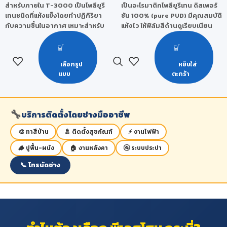
สำหรับภายใน T-3000 เป็นโพลียูรี
เป็นอะโรมาติกโพลียูรีเทน ดิสเพอร์
เทนชนิดที่แห้งแข็งโดยทำปฏิกิริยา
ชัน 100% (pure PUD) มีคุณสมบัติ
กับความชื้นในอากาศ เหมาะสำหรับ
แห้งไว ให้ฟิล์มสีด้านดูเรียบเนียน
พื้นไม้ภายในที่ไม่มีแดดส่องถึง ทา
ยึดเกาะกับเนื้อไม้ได้ดีเยี่ยม ทนทาน
ง่าย ให้ความเงางามสูง ทนทานต่อ
ต่อการขัดถู การขูดขีด และ
การขูดขีด ทนทานต่อการขัดถู และ
แอลกอฮอล์ได้ดี ฟิล์มสีใส ช่วยให้ไม้
เลือกรูป
หยิบใส่
ทนต่อการกระแทกได้ดี ทนต่อกรด-
มีสีอำพันอ่อนๆ ไม่ต่างจากโพลียูรี
แบบ
ตะกร้า
ด่าง และสารเคมี ได้ดีเยี่ยม
เทนสูตรน้ำมัน
🔧
บริการติดตั้งโดยช่างมืออาชีพ
🎨 ทาสีบ้าน
🚿 ติดตั้งสุขภัณฑ์
⚡ งานไฟฟ้า
🪵 ปูพื้น-ผนัง
🏠 งานหลังคา
🚰 ระบบประปา
📞 โทรนัดช่าง