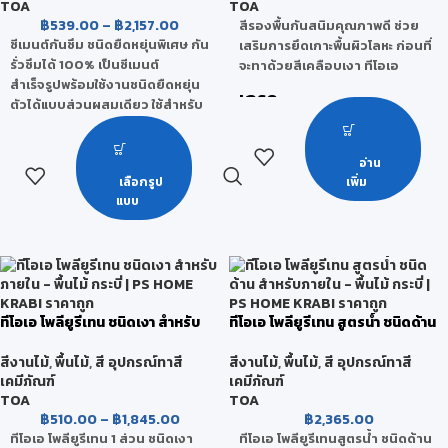
TOA
TOA
฿
539.00
–
฿
2,157.00
สีรองพื้นกันสนิมคุณภาพดี ช่วย
ซีเมนต์กันซึม ชนิดยืดหยุ่นพิเศษ กัน
เสริมการยึดเกาะพื้นผิวโลหะ ก่อนที่
รั่วซึมได้ 100% เป็นซีเมนต์
จะทาด้วยสีเคลือบเงา ทีโอเอ
สำเร็จรูปพร้อมใช้งานชนิดยืดหยุ่น
เกรด
ตัวได้แบบส่วนผสมเดียว ใช้สำหรับ
งานกันซึม และปกป้องผิวคอนกรีต
กลุ่มพรีเมียมคุณภาพสูง
กันรั่วซึมได้ 100%
อ่าน
เนื้อฟิลม์ยืดหยุ่น ดัดงอได้ ผสาน
เลือกรูป
เพิ่ม
รอยแตกร้าวได้ยอดเยี่ยม
แบบ
มีแรงยึดเกาะสูง ยึดเกาะกับพื้นผิว
ได้โดยไม่ต้องรองพื้น
ใช้กับน้ำดื่มได้ ไม่มีสารที่เป็นพิษ
ตามมาตรฐานการประปา
สามารถทาทับกระเบื้องเก่าได้ โดย
ไม่ต้องรื้อกระเบื้องเก่า
ทีโอเอ โพลียูรีเทน ชนิดเงา สำหรับ
ทีโอเอ โพลียูรีเทน สูตรน้ำ ชนิดด้าน
ใช้ได้ทั้งภายใน และภายนอก
ภายใน
สำหรับภายใน
สีงานไม้
,
พื้นไม้
,
สี อุปกรณ์ทาสี
สีงานไม้
,
พื้นไม้
,
สี อุปกรณ์ทาสี
เคมีภัณฑ์
เคมีภัณฑ์
TOA
TOA
฿
510.00
–
฿
1,845.00
฿
2,365.00
ทีโอเอ โพลียูรีเทน 1 ส่วน ชนิดเงา
ทีโอเอ โพลียูรีเทนสูตรน้ำ ชนิดด้าน