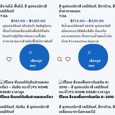
รองรับ
ชนิดเงา สำหรับภายนอก
ภายใน
สีงานไม้
,
พื้นไม้
,
สี อุปกรณ์ทาสี
สี อุปกรณ์ทาสี เคมีภัณฑ์
,
สีทาบ้าน
,
สี
เคมีภัณฑ์
น้ำทาภายนอก
TOA
TOA
฿
551.00
–
฿
1,851.00
฿
174.00
–
฿
3,111.00
ซุปเปอร์ชิลด์ เอ๊กซ์ตร้า โพลียูรีเทน
สีน้ำอะคริลิกแท้ 100% ซุปเปอร์พรี
เป็นน้ำมันเคลือบแข็งพื้นไม้ที่แห้ง
เมี่ยมเกรด ให้ฟิล์มสีลื่น ป้องกัน
โดยทำปฏิกิริยากับความชื้นใน
คราบสกปรก ทั้งคราบน้ำและน้ำมัน
อากาศ เหมาะสำหรับพื้นไม้ภายในที่
ด้วย Protective Hybrid
มีแดดส่องถึงเป็นบางเวลา ทาง่าย
Technology จากประเทศเยอรมัน
ขึ้นฟิล์มไว ให้ความเงางามสูง
ที่ประกอบด้วย นาโนซิลิโคน (Nano
สามารถป้องกันแบคทีเรียได้ตลอด
Silicone) ป้องกันคราบสกปรก
เลือกรูป
เลือกรูป
อายุการใช้งาน ฟิล์มสีสามารถทน
ที่มาในรูปของ ฟลูโอโร (Fluoro
แบบ
แบบ
ต่อการขูดขีด การขัดถู และ
Carbon) สารเคลือบลื่น ป้องกัน
สามารถยึดเกาะกับเนื้อไม้ได้ดีเยี่ยม
คราบน้ำมัน
นอกจากนี้ ยังทนทานต่อการ
รองรับ
กระแทก ความร้อน และ สารเคมีได้
ดี
ทีโอเอ ซีเมนต์กันซึมส่วนผสมเดียว
ทีโอเอ สีรองพื้นเทากันสนิม G-2010
เคมีภัณฑ์
,
กันซึม
,
สี อุปกรณ์ทาสี
สี อุปกรณ์ทาสี เคมีภัณฑ์
,
สีทาบ้าน
,
สี
เคมีภัณฑ์
เคลือบเงาทาโลหะและไม้