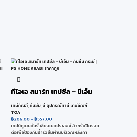
ทีโอเอ สมาร์ท เทปซีล – บีเอ็ม
เคมีภัณฑ์
,
กันซึม
,
สี อุปกรณ์ทาสี เคมีภัณฑ์
TOA
฿
206.00
–
฿
557.00
เทปบิทูเมนกันรั่วซึมอเนกประสงค์ สำหรับปิดรอย
ต่อเพื่อป้องกันน้ำรั่วซึมผ่านบริเวณหลังคา