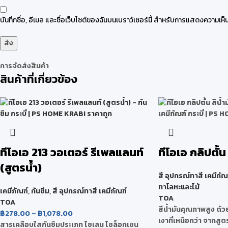
บันทึกชื่อ, อีเมล และชื่อเว็บไซต์ของฉันบนเบราว์เซอร์นี้ สำหรับการแสดงความเห็น
การจัดส่งสินค้า
สินค้าที่เกี่ยวข้อง
ทีโอเอ 213 วอเตอร์ รีเพลแลนท์
ทีโอเอ กลิปตั้น 
(สูตรน้ำ)
สี อุปกรณ์ทาสี เคมีภัณ
ทาโลหะและไม้
เคมีภัณฑ์
,
กันซึม
,
สี อุปกรณ์ทาสี เคมีภัณฑ์
TOA
TOA
สีน้ำมันคุณภาพสูง ด้
฿
278.00
–
฿
1,078.00
เงาที่เหนือกว่า จากสูตร
สารเคลือบใสกันซึมประเภท ไซเลน ไซล็อกเซน