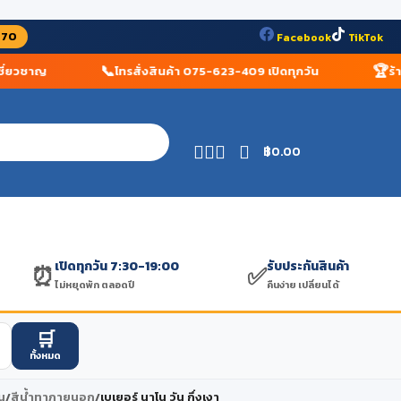
070
Facebook
TikTok
📞
🏆
่ยวชาญ
โทรสั่งสินค้า 075-623-409 เปิดทุกวัน
ร้านวั
฿
0.00
เปิดทุกวัน 7:30-19:00
รับประกันสินค้า
⏰
✅
ไม่หยุดพัก ตลอดปี
คืนง่าย เปลี่ยนได้
🛒
ทั้งหมด
น
/
สีน้ำทาภายนอก
/
เบเยอร์ นาโน วัน กึ่งเงา