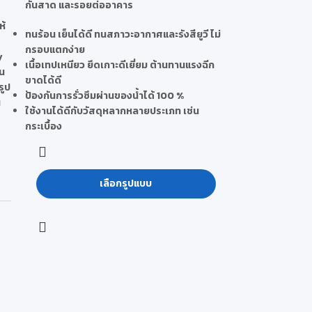
กันสาด และรอยต่ออาคาร
ห้
ทนร้อน เย็นได้ดี ทนสภาวะอากาศและรังสียูวี ไม่
กรอบแตกง่าย
y
เนื้อเทปเหนียว ยึดเกาะดีเยี่ยม ต้านทานแรงฉีก
คน
ขาดได้ดี
รูป
ป้องกันการรั่วซึมผ่านของน้ำได้ 100 %
น
ใช้งานได้ดีกับวัสดุหลากหลายประเภท เช่น
กระเบื้อง
เลือกรูปแบบ