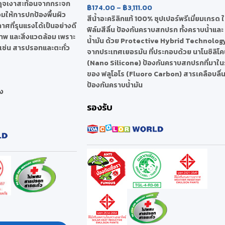
นดุจเงาสะท้อนจากกระจก
฿
174.00
–
฿
3,111.00
้อมให้การปกป้องพื้นผิว
สีน้ำอะคริลิกแท้ 100% ซุปเปอร์พรีเมี่ยมเกรด ใ
ที่รุนแรงได้เป็นอย่างดี
ฟิล์มสีลื่น ป้องกันคราบสกปรก ทั้งคราบน้ำและ
าพ และสิ่งแวดล้อม เพราะ
น้ำมัน ด้วย Protective Hybrid Technolog
ช่น สารปรอทและตะกั่ว
จากประเทศเยอรมัน ที่ประกอบด้วย นาโนซิลิโ
(Nano Silicone) ป้องกันคราบสกปรกที่มาใน
ของ ฟลูโอโร (Fluoro Carbon) สารเคลือบลื่
ป้องกันคราบน้ำมัน
ง
รองรับ