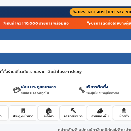
📞 075-623-409 | 091-527-9
🔧
สินค้ากว่า 10,000 รายการ พร้อมส่ง
บริการติดตั้งโดยช่างผู้เชี
่ตั้งร้าน
เกี่ยวกับเรา
ขอราคาสินค้าโครงการ
blog
ผ่อน 0% ทุกธนาคาร
บริการติดตั้ง
💳
🔧
รับบัตรเครดิตทุกใบ
ช่างผู้เชี่ยวชาญมืออาชีพ
🚪
🏠
🔨
🪵
🚿
า
ประตู-หน้าต่าง
หลังคา
เครื่องมือช่าง
ลามิเนต-พื้น
ห้องน้ำ
หน้าหลัก
/
สี อุปกรณ์ทาสี เคมีภัณฑ์
/
สีทาบ้า