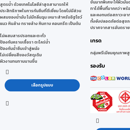
ข้นมากพิเศษ ให้ผิวมั
สูตรน้ำ ด้วยเทคโนโลยีล่าสุดสามารถให้
ทาได้พื้นที่มากกว่า พร
ประสิทธิภาพในการกันซึมที่ดีเยี่ยม โดยไม่มีส่วน
และคงทนต่อสภาวะอากาศ
ผสมของน้ำมัน ไม่มีกลิ่นฉุน เหมาะสำหรับอิฐโชว์
ทั้งยังปลอดภัยต่อสุขภ
แนว หินล้าง ทรายล้าง หินกาบ คอนกรีต เป็นต้น
ปราศจากสารอันตรายเ
ไม่ผสมสารปรอทและตะกั่ว
เกรด
ป้องกันคราบเชื้อรา ตะไคร่น้ำ
ป้องกันน้ำซึมเข้าสู่ผนัง
กลุ่มพรีเมียมคุณภาพสู
ไม่เปลี่ยนสีของวัสดุเดิม
ผิวงานทนทานนานขึ้น
รองรับ
เลือกรูปแบบ