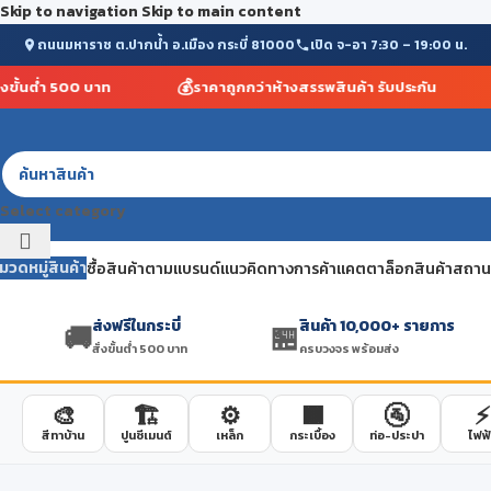
Skip to navigation
Skip to main content
ถนนมหาราช ต.ปากน้ำ อ.เมือง กระบี่ 81000
เปิด จ-อา 7:30 – 19:00 น.
💰
⭐
ขั้นต่ำ 500 บาท
ราคาถูกกว่าห้างสรรพสินค้า รับประกัน
Select category
มวดหมู่สินค้า
ซื้อสินค้าตามแบรนด์
แนวคิดทางการค้า
แคตตาล็อกสินค้า
สถานที
ส่งฟรีในกระบี่
สินค้า 10,000+ รายการ
🚚
🏪
สั่งขั้นต่ำ 500 บาท
ครบวงจร พร้อมส่ง
🎨
🏗️
⚙️
🟫
🚰
⚡
สีทาบ้าน
ปูนซีเมนต์
เหล็ก
กระเบื้อง
ท่อ-ประปา
ไฟฟ้