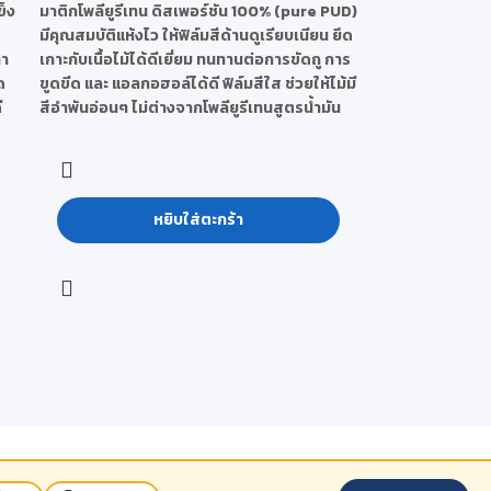
ข็ง
มาติกโพลียูรีเทน ดิสเพอร์ชัน 100% (pure PUD)
มีคุณสมบัติแห้งไว ให้ฟิล์มสีด้านดูเรียบเนียน ยึด
ลา
เกาะกับเนื้อไม้ได้ดีเยี่ยม ทนทานต่อการขัดถู การ
ด
ขูดขีด และ แอลกอฮอล์ได้ดี ฟิล์มสีใส ช่วยให้ไม้มี
ี
สีอำพันอ่อนๆ ไม่ต่างจากโพลียูรีเทนสูตรน้ำมัน
หยิบใส่ตะกร้า