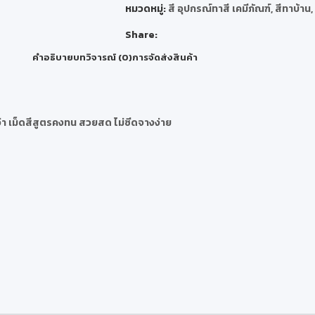
หมวดหมู่:
สี อุปกรณ์ทาสี เคมีภัณฑ์
,
สีทาบ้าน
,
Share:
คำอธิบาย
บทวิจารณ์ (0)
การจัดส่งสินค้า
กว่า เม็ดสีสูตรคงทน สวยสด ไม่ซีดจางง่าย