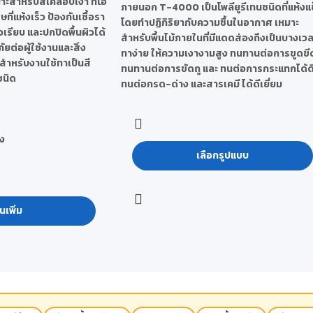
มาะสำหรับสีเคลือบเงา ทีโอ
ภายนอก T-4000 เป็นโพลียูรีเทนชนิดที่แห้งแ
ี่แห้งเร็ว ป้องกันเชื้อรา
โดยทำปฏิกิริยากับความชื้นในอากาศ เหมาะ
ิวเรียบ และปกปิดพื้นผิวได้
สำหรับพื้นไม้ภายในที่มีแดดส่องถึงเป็นบางเว
ภัยต่อผู้ใช้งานและสิ่ง
ทาง่าย ให้ความเงางามสูง ทนทานต่อการขูดขี
สำหรับงานใช้ทาเป็นสี
ทนทานต่อการขัดถู และ ทนต่อการกระแทกได้ด
ชนิด
ทนต่อกรด-ด่าง และสารเคมี ได้ดีเยี่ยม
ง
เลือกรูปแบบ
นเพิ่ม