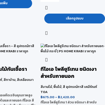
นเพิ่ม
เลือกรูปแบบ
นไม้กันเชื้อรา
ทีโอเอ โพลียูรีเทน ชนิดเงา
สำหรับภายนอก
ฑ์
,
สีทาบ้าน
,
สีเคลือบเงา
สีงานไม้
,
พื้นไม้
,
สี อุปกรณ์ทาสี เคมีภัณฑ์
TOA
กแอลคีดเรซินคุณภาพสูง
฿
675.00
–
฿
2,420.00
ายในและภายนอก ทีโอเอ สี
ทีโอเอ โพลียูรีเทน 1 ส่วน ชนิดเงา สำหรับ