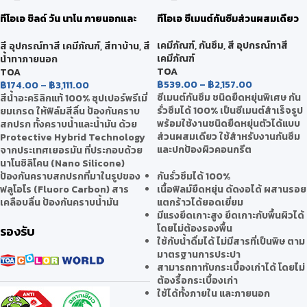
ทีโอเอ ชิลด์ วัน นาโน ภายนอกและ
ทีโอเอ ซีเมนต์กันซึมส่วนผสมเดียว
ภายใน
เคมีภัณฑ์
,
กันซึม
,
สี อุปกรณ์ทาสี
สี อุปกรณ์ทาสี เคมีภัณฑ์
,
สีทาบ้าน
,
สี
เคมีภัณฑ์
น้ำทาภายนอก
TOA
TOA
฿
539.00
–
฿
2,157.00
฿
174.00
–
฿
3,111.00
ซีเมนต์กันซึม ชนิดยืดหยุ่นพิเศษ กัน
สีน้ำอะคริลิกแท้ 100% ซุปเปอร์พรีเมี่
รั่วซึมได้ 100% เป็นซีเมนต์สำเร็จรูป
ยมเกรด ให้ฟิล์มสีลื่น ป้องกันคราบ
พร้อมใช้งานชนิดยืดหยุ่นตัวได้แบบ
สกปรก ทั้งคราบน้ำและน้ำมัน ด้วย
ส่วนผสมเดียว ใช้สำหรับงานกันซึม
Protective Hybrid Technology
และปกป้องผิวคอนกรีต
จากประเทศเยอรมัน ที่ประกอบด้วย
นาโนซิลิโคน (Nano Silicone)
ป้องกันคราบสกปรกที่มาในรูปของ
กันรั่วซึมได้ 100%
ฟลูโอโร (Fluoro Carbon) สาร
เนื้อฟิลม์ยืดหยุ่น ดัดงอได้ ผสานรอย
เคลือบลื่น ป้องกันคราบน้ำมัน
แตกร้าวได้ยอดเยี่ยม
มีแรงยึดเกาะสูง ยึดเกาะกับพื้นผิวได้
โดยไม่ต้องรองพื้น
รองรับ
ใช้กับน้ำดื่มได้ ไม่มีสารที่เป็นพิษ ตาม
มาตรฐานการประปา
สามารถทาทับกระเบื้องเก่าได้ โดยไม่
ต้องรื้อกระเบื้องเก่า
ใช้ได้ทั้งภายใน และภายนอก