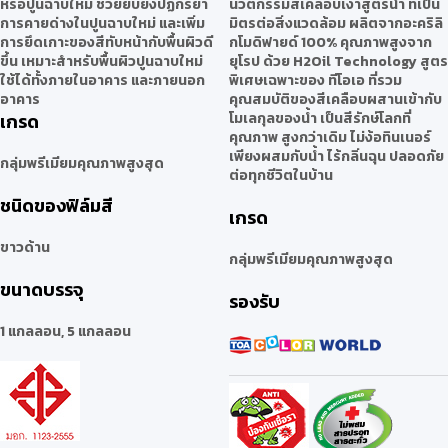
หรือปูนฉาบใหม่ ช่วยยับยั้งปฏิกิริยา
นวัตกรรมสีเคลือบเงาสูตรน้ำ ที่เป็น
การคายด่างในปูนฉาบใหม่ และเพิ่ม
มิตรต่อสิ่งแวดล้อม ผลิตจากอะคริลิ
การยึดเกาะของสีทับหน้ากับพื้นผิวดี
กโมดิฟายด์ 100% คุณภาพสูงจาก
ขึ้น เหมาะสำหรับพื้นผิวปูนฉาบใหม่
ยุโรป ด้วย H2Oil Technology สูตร
ใช้ได้ทั้งภายในอาคาร และภายนอก
พิเศษเฉพาะของ ทีโอเอ ที่รวม
อาคาร
คุณสมบัติของสีเคลือบผสานเข้ากับ
เกรด
โมเลกุลของน้ำ เป็นสีรักษ์โลกที่
คุณภาพ สูงกว่าเดิม ไม่ง้อทินเนอร์
เพียงผสมกับน้ำ ไร้กลิ่นฉุน ปลอดภัย
กลุ่มพรีเมียมคุณภาพสูงสุด
ต่อทุกชีวิตในบ้าน
ชนิดของฟิล์มสี
เกรด
ขาวด้าน
กลุ่มพรีเมียมคุณภาพสูงสุด
ขนาดบรรจุ
รองรับ
1 แกลลอน, 5 แกลลอน