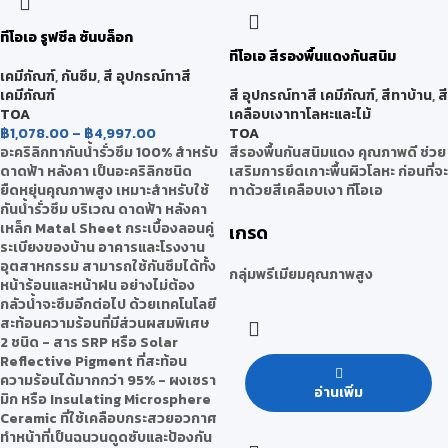
ทีโอเอ รูฟซีล ซันบล็อก
ทีโอเอ สีรองพื้นแดงกันสนิม
เคมีภัณฑ์
,
กันซึม
,
สี อุปกรณ์ทาสี
เคมีภัณฑ์
สี อุปกรณ์ทาสี เคมีภัณฑ์
,
สีทาบ้าน
,
สี
TOA
เคลือบเงาทาโลหะและไม้
฿
1,078.00
–
฿
4,997.00
TOA
อะคริลิกทากันน้ำรั่วซึม 100% สำหรับ
สีรองพื้นกันสนิมแดง คุณภาพดี ช่วย
ดาดฟ้า หลังคา เป็นอะคริลิกชนิด
เสริมการยึดเกาะพื้นผิวโลหะ ก่อนที่จะ
ยืดหยุ่นคุณภาพสูง เหมาะสำหรับใช้
ทาด้วยสีเคลือบเงา ทีโอเอ
กันน้ำรั่วซึม บริเวณ ดาดฟ้า หลังคา
เหล็ก Matal Sheet กระเบื้องลอนคู่
เกรด
ระเบียงของบ้าน อาคารและโรงงาน
อุตสาหกรรม สามารถใช้กันซึมได้ทั้ง
กลุ่มพรีเมียมคุณภาพสูง
หน้าร้อนและหน้าฝน อย่างไม่ต้อง
กลัวน้ำจะซึมอีกต่อไป ด้วยเทคโนโลยี
สะท้อนความร้อนที่มีส่วนผสมพิเศษ
2 ชนิด - สาร SRP หรือ Solar
Reflective Pigment ที่สะท้อน
ความร้อนได้มากกว่า 95% - ผงเซรา
อ่านเพิ่ม
มิก หรือ Insulating Microsphere
Ceramic ที่ใช้เคลือบกระสวยอวกาศ
ทำหน้าที่เป็นฉนวนดูดซับและป้องกัน