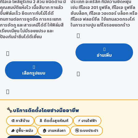
ประเภท อะคริลิก ที่มีความยืดหยุ่น
ทีโอเอ โพลียูรีเทน 2 ส่วน ชนิดด้าน มี
เช่น ทีโอเอ 201 รูฟซีล, ทีโอเอ รูฟซีล
คุณสมบัติแห้งไว เนื้อสีมาก ทาแล้ว
ซันบล็อก, ทีโอเอ วอเตอร์ บล็อก หรือ
ขึ้นฟิล์มเร็ว ยึดเกาะกับไม้ได้ดี
ทีโอเอ ฟลอร์ซีล ใช้แทนลวดกรงไก่
ทนทานต่อการขูดขีด การกระแทก
ในการฉาบปูน แก้ไขรอยแตกร้าว
การขัดถู และสารเคมีได้ดี ให้ฟิล์มสี
เรียบเนียน ไม่มีรอยแปรง และ
ป้องกันน้ำซึมได้ดีเยี่ยม
อ่านเพิ่ม
เลือกรูปแบบ
🔧
บริการติดตั้งโดยช่างมืออาชีพ
🎨 ทาสีบ้าน
🚿 ติดตั้งสุขภัณฑ์
⚡ งานไฟฟ้า
🪵 ปูพื้น-ผนัง
🏠 งานหลังคา
🚰 ระบบประปา