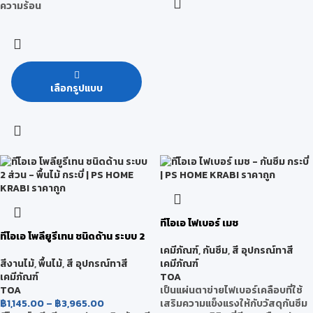
ความร้อน
เลือกรูปแบบ
ทีโอเอ ไฟเบอร์ เมช
ทีโอเอ โพลียูรีเทน ชนิดด้าน ระบบ 2
ส่วน
เคมีภัณฑ์
,
กันซึม
,
สี อุปกรณ์ทาสี
เคมีภัณฑ์
สีงานไม้
,
พื้นไม้
,
สี อุปกรณ์ทาสี
TOA
เคมีภัณฑ์
เป็นแผ่นตาข่ายไฟเบอร์เคลือบที่ใช้
TOA
เสริมความแข็งแรงให้กับวัสดุกันซึม
฿
1,145.00
–
฿
3,965.00