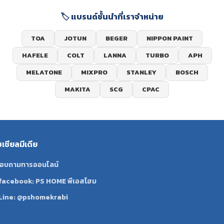
🏷️ แบรนด์ชั้นนำที่เราจำหน่าย
TOA
JOTUN
BEGER
NIPPON PAINT
HAFELE
COLT
LANNA
TURBO
APH
MELATONE
MIXPRO
STANLEY
BOSCH
MAKITA
SCG
CPAC
ซเชียลมีเดีย
อบถามทารออนไลน์
facebook: PS HOME พีเอสโฮม
Line: @pshomekrabi