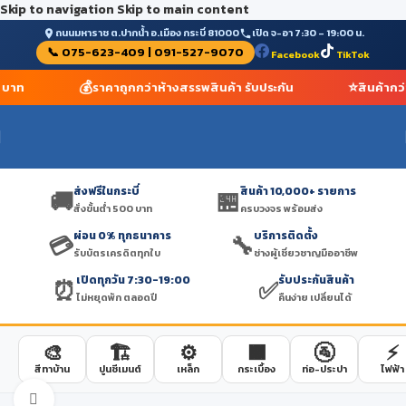
Skip to navigation
Skip to main content
ถนนมหาราช ต.ปากน้ำ อ.เมือง กระบี่ 81000
เปิด จ-อา 7:30 – 19:00 น.
📞 075-623-409 | 091-527-9070
Facebook
TikTok
💰
⭐
0 บาท
ราคาถูกกว่าห้างสรรพสินค้า รับประกัน
สินค้ากว
ส่งฟรีในกระบี่
สินค้า 10,000+ รายการ
🚚
🏪
สั่งขั้นต่ำ 500 บาท
ครบวงจร พร้อมส่ง
ผ่อน 0% ทุกธนาคาร
บริการติดตั้ง
💳
🔧
รับบัตรเครดิตทุกใบ
ช่างผู้เชี่ยวชาญมืออาชีพ
เปิดทุกวัน 7:30-19:00
รับประกันสินค้า
⏰
✅
ไม่หยุดพัก ตลอดปี
คืนง่าย เปลี่ยนได้
🎨
🏗️
⚙️
🟫
🚰
⚡
สีทาบ้าน
ปูนซีเมนต์
เหล็ก
กระเบื้อง
ท่อ-ประปา
ไฟฟ้า
Click to enlarge