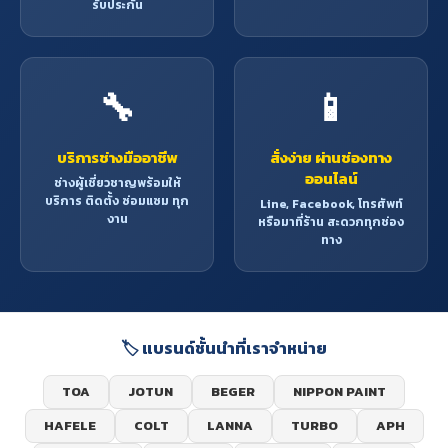
รับประกัน
🔧
📱
บริการช่างมืออาชีพ
สั่งง่าย ผ่านช่องทาง
ออนไลน์
ช่างผู้เชี่ยวชาญพร้อมให้
บริการ ติดตั้ง ซ่อมแซม ทุก
Line, Facebook, โทรศัพท์
งาน
หรือมาที่ร้าน สะดวกทุกช่อง
ทาง
🏷️ แบรนด์ชั้นนำที่เราจำหน่าย
TOA
JOTUN
BEGER
NIPPON PAINT
HAFELE
COLT
LANNA
TURBO
APH