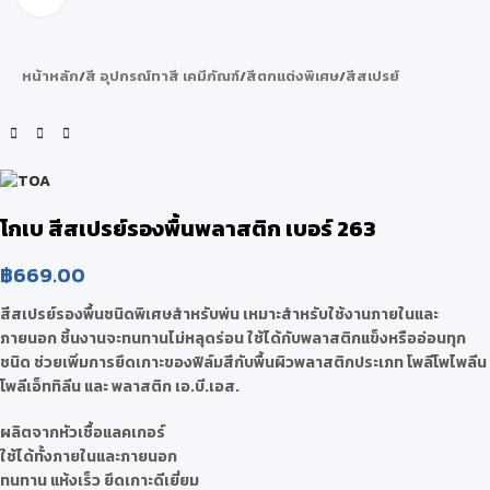
หน้าหลัก
/
สี อุปกรณ์ทาสี เคมีภัณฑ์
/
สีตกแต่งพิเศษ
/
สีสเปรย์
โกเบ สีสเปรย์รองพื้นพลาสติก เบอร์ 263
฿
669.00
สีสเปรย์รองพื้นชนิดพิเศษสำหรับพ่น เหมาะสำหรับใช้งานภายในและ
ภายนอก ชิ้นงานจะทนทานไม่หลุดร่อน ใช้ได้กับพลาสติกแข็งหรืออ่อนทุก
ชนิด ช่วยเพิ่มการยึดเกาะของฟิล์มสีกับพื้นผิวพลาสติกประเภท โพลีโพไพลีน
โพลีเอ็ททิลีน และ พลาสติก เอ.บี.เอส.
ผลิตจากหัวเชื้อแลคเกอร์
ใช้ได้ทั้งภายในและภายนอก
ทนทาน แห้งเร็ว ยึดเกาะดีเยี่ยม