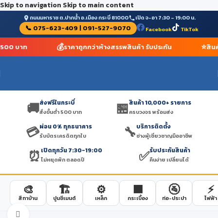
Skip to navigation
Skip to main content
ถนนมหาราช ต.ปากน้ำ อ.เมือง กระบี่ 81000
เปิด จ-อา 7:30 – 19:00 น.
📞 075-623-409 | 091-527-9070
Facebook
TikTok
💰
⭐
่ำ 500 บาท
ราคาถูกกว่าห้างสรรพสินค้า รับประกัน
สินค
ส่งฟรีในกระบี่
สินค้า 10,000+ รายการ
🚚
🏪
สั่งขั้นต่ำ 500 บาท
ครบวงจร พร้อมส่ง
ผ่อน 0% ทุกธนาคาร
บริการติดตั้ง
💳
🔧
รับบัตรเครดิตทุกใบ
ช่างผู้เชี่ยวชาญมืออาชีพ
เปิดทุกวัน 7:30-19:00
รับประกันสินค้า
⏰
✅
ไม่หยุดพัก ตลอดปี
คืนง่าย เปลี่ยนได้
🎨
🏗️
⚙️
🟫
🚰
⚡
สีทาบ้าน
ปูนซีเมนต์
เหล็ก
กระเบื้อง
ท่อ-ประปา
ไฟฟ้า
Click to enlarge