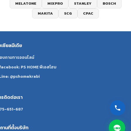
MELATONE
MIXPRO
STANLEY
BOSCH
MAKITA
SCG
CPAC
ซเชียลมีเดีย
อบถามทารออนไลน์
facebook: PS HOME พีเอสโฮม
Line: @pshomekrabi
ทรติดต่อเรา
75-651-687
ถานที่ตั้งบริษัท
LINE