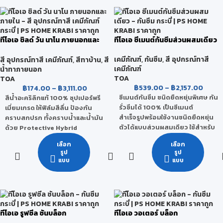
สามารถยึดเกาะกับเนื้อไม้ได้ดีเยี่ยม
UV ไม่เหลืองตัว สามารถป้องกัน
นอกจากนี้ ยังทนทานต่อการ
น้ำซึมและคราบสกปรกได้ดี ไม่ผสม
กระแทก ความร้อน และ สารเคมีได้
สารปรอทและตะกั่ว ไม่มีกลิ่นฉุน
ดี
เปิดใช้งานได้ทันที ไม่ต้องผสม
ทีโอเอ ชิลด์ วัน นาโน ภายนอกและ
ทีโอเอ ซีเมนต์กันซึมส่วนผสมเดียว
สามารถใช้ได้ทั้งภายนอกและภายใน
ภายใน
เคมีภัณฑ์
,
กันซึม
,
สี อุปกรณ์ทาสี
สี อุปกรณ์ทาสี เคมีภัณฑ์
,
สีทาบ้าน
,
สี
ป้องกันน้ำซึม และคราบสกปรก ทน
เคมีภัณฑ์
น้ำทาภายนอก
การเหยียบย่ำได้ดี
TOA
TOA
มีความเงางาม ไม่เหลืองตัว
฿
539.00
–
฿
2,157.00
฿
174.00
–
฿
3,111.00
ยึดเกาะดีเยี่ยม ทนต่อสภาวะอากาศ
ซีเมนต์กันซึม ชนิดยืดหยุ่นพิเศษ กัน
สีน้ำอะคริลิกแท้ 100% ซุปเปอร์พรี
และแสง UV
รั่วซึมได้ 100% เป็นซีเมนต์
เมี่ยมเกรด ให้ฟิล์มสีลื่น ป้องกัน
เป็นสูตรน้ำ มีกลิ่นอ่อน
สำเร็จรูปพร้อมใช้งานชนิดยืดหยุ่น
คราบสกปรก ทั้งคราบน้ำและน้ำมัน
ช่วยรักษาพื้นผิววัสดุให้ใช้งานได้
ตัวได้แบบส่วนผสมเดียว ใช้สำหรับ
ด้วย Protective Hybrid
นานขึ้น
งานกันซึม และปกป้องผิวคอนกรีต
Technology จากประเทศเยอรมัน
ป้องกันการฝังตัวของฝุ่นให้น้อยลง
เลือก
เลือก
ที่ประกอบด้วย นาโนซิลิโคน (Nano
ทาให้ทาความสะอาดง่ายขึ้น
กันรั่วซึมได้ 100%
รูป
รูป
Silicone) ป้องกันคราบสกปรก
ใช้งานง่าย ใช้ทาด้วยแปรง ลูกกลิ้ง
แบบ
แบบ
เนื้อฟิลม์ยืดหยุ่น ดัดงอได้ ผสาน
ที่มาในรูปของ ฟลูโอโร (Fluoro
หรือเครื่องพ่น
รอยแตกร้าวได้ยอดเยี่ยม
Carbon) สารเคลือบลื่น ป้องกัน
มีแรงยึดเกาะสูง ยึดเกาะกับพื้นผิว
คราบน้ำมัน
ได้โดยไม่ต้องรองพื้น
รองรับ
ใช้กับน้ำดื่มได้ ไม่มีสารที่เป็นพิษ
ตามมาตรฐานการประปา
ทีโอเอ รูฟซีล ซันบล็อก
ทีโอเอ วอเตอร์ บล็อก
สามารถทาทับกระเบื้องเก่าได้ โดย