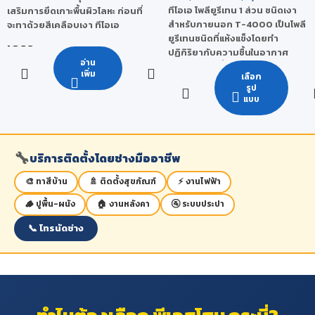
ร้อน
ทีโอเอ โพลียูรีเทน 1 ส่วน ชนิดเงา
เสริมการยึดเกาะพื้นผิวโลหะ ก่อนที่
สำหรับภายนอก T-4000 เป็นโพลี
จะทาด้วยสีเคลือบเงา ทีโอเอ
ยูรีเทนชนิดที่แห้งแข็งโดยทำ
เกรด
ปฏิกิริยากับความชื้นในอากาศ
อ่าน
เหมาะสำหรับพื้นไม้ภายในที่มีแดด
กลุ่มพรีเมียมคุณภาพสูง
เพิ่ม
เลือก
ส่องถึงเป็นบางเวลา ทาง่าย ให้
รูป
ความเงางามสูง ทนทานต่อการขูด
แบบ
ขีด ทนทานต่อการขัดถู และ ทนต่อ
การกระแทกได้ดี ทนต่อกรด-ด่าง
และสารเคมี ได้ดีเยี่ยม
🔧
บริการติดตั้งโดยช่างมืออาชีพ
🎨 ทาสีบ้าน
🚿 ติดตั้งสุขภัณฑ์
⚡ งานไฟฟ้า
🪵 ปูพื้น-ผนัง
🏠 งานหลังคา
🚰 ระบบประปา
📞 โทรนัดช่าง