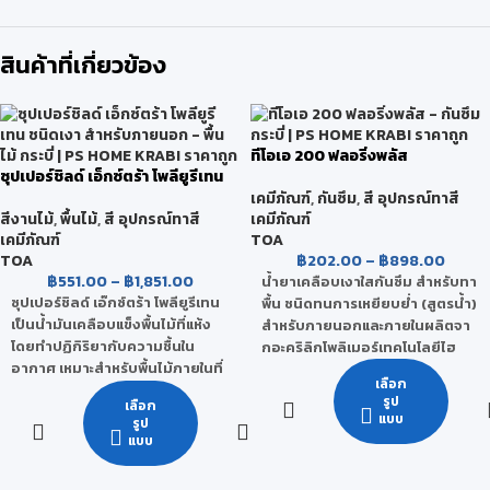
สินค้าที่เกี่ยวข้อง
ทีโอเอ 200 ฟลอริ่งพลัส
ซุปเปอร์ชิลด์ เอ็กซ์ตร้า โพลียูรีเทน
ชนิดเงา สำหรับภายนอก
เคมีภัณฑ์
,
กันซึม
,
สี อุปกรณ์ทาสี
เคมีภัณฑ์
สีงานไม้
,
พื้นไม้
,
สี อุปกรณ์ทาสี
TOA
เคมีภัณฑ์
฿
202.00
–
฿
898.00
TOA
฿
551.00
–
฿
1,851.00
น้ำยาเคลือบเงาใสกันซึม สำหรับทา
ซุปเปอร์ชิลด์ เอ๊กซ์ตร้า โพลียูรีเทน
พื้น ชนิดทนการเหยียบย่ำ (สูตรน้ำ)
เป็นน้ำมันเคลือบแข็งพื้นไม้ที่แห้ง
สำหรับภายนอกและภายในผลิตจา
โดยทำปฏิกิริยากับความชื้นใน
กอะคริลิกโพลิเมอร์เทคโนโลยีไฮ
อากาศ เหมาะสำหรับพื้นไม้ภายในที่
บริด (Acrylic Hybrid
เลือก
มีแดดส่องถึงเป็นบางเวลา ทาง่าย
Technology) ที่ให้ฟิล์มแข็ง เหมาะ
รูป
เลือก
ขึ้นฟิล์มไว ให้ความเงางามสูง
สำหรับเคลือบพื้นผิวที่ต้องการ
แบบ
รูป
สามารถป้องกันแบคทีเรียได้ตลอด
เหยียบย่ำ มีความเงางามสูง
แบบ
อายุการใช้งาน ฟิล์มสีสามารถทน
ยาวนาน การยึดเกาะดีเยี่ยม
ต่อการขูดขีด การขัดถู และ
ทนทานต่อสภาพอากาศและแสง