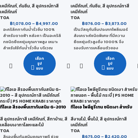
ไม่ต้องรื้อกระเบื้องเก่า
เคมีภัณฑ์
,
กันซึม
,
สี อุปกรณ์ทาสี
เคมีภัณฑ์
,
กันซึม
,
สี อุปกรณ์ทาสี
ใช้ได้ทั้งภายใน และภายนอก
เคมีภัณฑ์
เคมีภัณฑ์
TOA
TOA
฿
1,078.00
–
฿
4,997.00
฿
876.00
–
฿
3,873.00
อะคริลิกทากันน้ำรั่วซึม 100%
เป็นวัสดุกันซึมประเภทโพลิเมอร์
สำหรับดาดฟ้า หลังคา เป็นอะคริลิ
สังเคราะห์ชนิดพิเศษ ที่มีความ
กชนิดยืดหยุ่นคุณภาพสูง เหมาะ
ยืดหยุ่นตัวสูงถึง 1000% จึง
สำหรับใช้กันน้ำรั่วซึม บริเวณ
รองรับการเคลื่อนตัวของ
ดาดฟ้า หลังคาเหล็ก Matal Sheet
โครงสร้างได้ดี ใช้สำหรับทาหรือ
เลือก
เลือก
กระเบื้องลอนคู่ ระเบียงของบ้าน
กลิ้งบนผิวคอนกรีตเปลือย
รูป
รูป
อาคารและโรงงานอุตสาหกรรม
คอนกรีตหล่อสำเร็จ คอนกรีตมวล
แบบ
แบบ
สามารถใช้กันซึมได้ทั้งหน้าร้อนและ
เบา เพื่อป้องกันการรั่วซึมของน้ำ
หน้าฝน อย่างไม่ต้องกลัวน้ำจะซึม
เป็นระบบกันซึมแบบไร้รอยต่อ กัน
อีกต่อไป ด้วยเทคโนโลยีสะท้อน
น้ำได้ 100% เหมาะสำหรับงาน
ความร้อนที่มีส่วนผสมพิเศษ 2
ภายใน หรืองานที่มีวัสดุทาทับหรือ
ชนิด - สาร SRP หรือ Solar
ปิดทับที่ไม่โดนแสงแดด ใช้ในบริเวณ
Reflective Pigment ที่สะท้อน
ต่างๆ เช่น พื้นและผนังห้องน้ำก่อน
ทีโอเอ สีรองพื้นเทากันสนิม G-2010
ทีโอเอ โพลียูรีเทน ชนิดเงา สำหรับ
ความร้อนได้มากกว่า 95% - ผงเซ
การปูกระเบื้อง ผนังกันดิน ช่อง
ภายนอก
รามิก หรือ Insulating
ลิฟท์และอุโมงค์
สี อุปกรณ์ทาสี เคมีภัณฑ์
,
สีทาบ้าน
,
สี
สีงานไม้
,
พื้นไม้
,
สี อุปกรณ์ทาสี
Microsphere Ceramic ที่ใช้
เคลือบเงาทาโลหะและไม้
เคมีภัณฑ์
เคลือบกระสวยอวกาศ ทำหน้าที่
TOA
TOA
เป็นฉนวนดูดซับและป้องกันความ
฿
675.00
–
฿
2,420.00
สีรองพื้นกันสนิมคุณภาพดี ช่วย