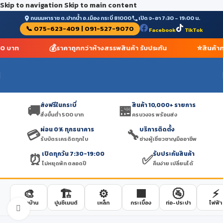
Skip to navigation
Skip to main content
ถนนมหาราช ต.ปากน้ำ อ.เมือง กระบี่ 81000
เปิด จ-อา 7:30 – 19:00 น.
📞 075-623-409 | 091-527-9070
Facebook
TikTok
💰
⭐
500 บาท
ราคาถูกกว่าห้างสรรพสินค้า รับประกัน
สินค้า
ส่งฟรีในกระบี่
สินค้า 10,000+ รายการ
🚚
🏪
สั่งขั้นต่ำ 500 บาท
ครบวงจร พร้อมส่ง
ผ่อน 0% ทุกธนาคาร
บริการติดตั้ง
💳
🔧
รับบัตรเครดิตทุกใบ
ช่างผู้เชี่ยวชาญมืออาชีพ
เปิดทุกวัน 7:30-19:00
รับประกันสินค้า
⏰
✅
ไม่หยุดพัก ตลอดปี
คืนง่าย เปลี่ยนได้
🎨
🏗️
⚙️
🟫
🚰
⚡
สีทาบ้าน
ปูนซีเมนต์
เหล็ก
กระเบื้อง
ท่อ-ประปา
ไฟฟ้า
Click to enlarge