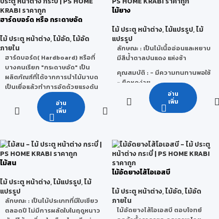
ไม้ยาง
ฮาร์ดบอร์ด หรือ กระดาษอัด
ไม้ ประตู หน้าต่าง
,
ไม้แปรรูป
,
ไม้
ไม้ ประตู หน้าต่าง
,
ไม้อัด
,
ไม้อัด
แปรรูป
ภายใน
ลักษณะ
: เป็นไม้เนื้ออ่อนและหยาบ
ฮาร์ดบอร์ด( Hardboard)
หรือที่
มีสีน้ำตาลปนแดง แห่งช้า
บางคนเรียก "กระดาษอัด" เป็น
คุณสมบัติ
: - มีความทนทานพอใช้
ผลิตภัณฑ์ที่ได้จากการนำไม้มาบด
- ยืดหดง่าย
เป็นเยื่อแล้วทำการอัดด้วยแรงดัน
- เลื่อย ไส ผ่าง่าย
อ่าน
สูง คุณสมบัติเด่น ผิวหน้าเรียบ
- ไม้บิดงอตามสภาพภูมิอากาศ
เพิ่ม
อ่าน
แกร่ง ผิวสัมผัสด้านหลังเป็นรอย
เพิ่ม
ตะแกรงกันลื่นและรองรับน้ำหนักได้
ข้อจำกัด
: เสี้ยนมักจะฉีกติดกันเป็น
ดี, ความหนาแน่นสูง แข็งแรง ไม่
ขลุยออกมา ทำให้ขัดหรือทาน้ำมัน
แตกหักง่าย ,ปราศจากสารฟอร์มั
ไม่ค่อยดี ถ้าไสตอนไม้สด ๆ อยู่จะ
ลดีไฮด์
ไม่เรียบดีนัก หากใช้ในการก่อสร้าง
จะรับน้ำหนักมากๆไม่ได้ ใช้ในที่ต้อง
ลักษณะการใช้งาน : เหมาะสำหรับ
ไม้สน
ตากแดตากฝนไม่ได้แต่ถ้าทาสี
งานเฟอร์นิเจอร์ที่ต้องการต้นทุน
ไม้อัดยางไส้โอเอสบี
น้ำมันป้องกันไว้ น้ำหนักต่อ 1
ต่ำในการทำ
ไม้ ประตู หน้าต่าง
,
ไม้แปรรูป
,
ไม้
ลูกบาศก์ฟุตประมาณ 40-50
แปรรูป
ไม้ ประตู หน้าต่าง
,
ไม้อัด
,
ไม้อัด
ปอนด์ ก็จะสามารถอยู่ได้
ภายใน
ลักษณะ
: เป็นไม้ประเภทที่มีใบเขียว
ประโยชน์
: ใช้ทำบ้านเรือน,เครื่อง
ไม้อัดยางไส้โอเอสบี ตอบโจทย์
ตลอดปี ไม่มีการผลัดใบในฤดูหนาว