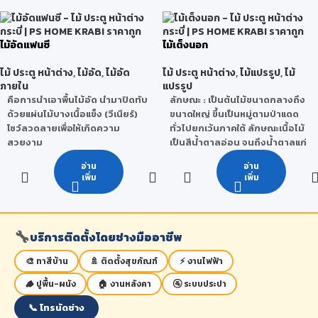
***หมายเหตุ จำนวนครั้งในการใช้
งานจริงนั้นสามารถเปลี่ยนแปลง
ได้ โดยขึ้นอยู่กับ สภาพแวดล้อม วิธี
ไม้อัดแฟนซี
ไม้เต็งนอก
ใช้งานของผู้ใช้ การเก็บรักษา และ
สภาวะอากาศ
ไม้ ประตู หน้าต่าง
,
ไม้อัด
,
ไม้อัด
ไม้ ประตู หน้าต่าง
,
ไม้แปรรูป
,
ไม้
ภายใน
แปรรูป
คือการนำเอาพื้นไม้อัด นำมาปิดทับ
ลักษณะ
: เป็นต้นไม้ขนาดกลางถึง
ด้วยแผ่นไม้บางเนื้อแข็ง (วีเนียร์)
ขนาดใหญ่ ขึ้นเป็นหมู่ตามป่าแดด
โชว์ลวดลายเพื่อให้เกิดความ
ทั่วไปยกเว้นภาคใต้ ลักษณะเนื้อไม้
สวยงาม
เป็นสีน้ำตาลอ่อน จนถึงน้ำตาลแก่
แกมแดง เสี้ยนสับสน เนื้อหยาบ แต่
คุณสมบัติ
อ่าน
อ่าน
สม่ำเสมอแข็งแรงและทนทานมาก
เพิ่ม
เพิ่ม
ไม้อัดแฟนซีจะเน้นที่ความสวยงาม
เมื่อผึ่งให้แห้งแล้วเลื่อยไสตกแต่งจะ
ตามธรรมชาติ ด้วยผิววีเนียร์ไม้
สามารทำได้ยาก น้ำหนักโดยเฉลี่ย
จริง มีลายให้เลือกได้หลากหลาย
ประมาณ 1,040 กิโลกรัมต่อ
ชนิด เช่น สัก แอช บีช เมเปิ้ล
ลูกบาศก์เมตร
🔧
บริการติดตั้งโดยช่างมืออาชีพ
ลักษณะการใช้งาน : เหมาะสำหรับ
ลักษณะคุณสมบัติ
:
🎨 ทาสีบ้าน
🚿 ติดตั้งสุขภัณฑ์
⚡ งานไฟฟ้า
งานเฟอร์นิเจอร์ งานตกแต่งภายใน
- เป็นไม้ขนาดใหญ่มีอยู่ทั่วไปเมื่อ
บิวท์อิน ฯลฯ
เลื่อยไสแล้วระยะแรกจะเป็นสี
🪵 ปูพื้น-ผนัง
🏠 งานหลังคา
🚰 ระบบประปา
น้ำตาลอ่อน หากทิ้งไว้นานจะไม้จะ
เปลี่ยนเป็นสีน้ำตาลแก่แกมแดง
📞 โทรนัดช่าง