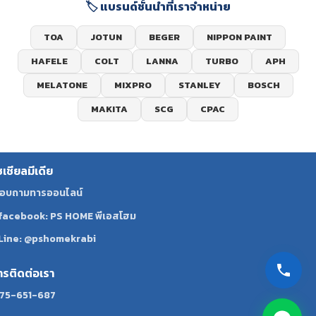
🏷️ แบรนด์ชั้นนำที่เราจำหน่าย
TOA
JOTUN
BEGER
NIPPON PAINT
HAFELE
COLT
LANNA
TURBO
APH
MELATONE
MIXPRO
STANLEY
BOSCH
MAKITA
SCG
CPAC
ซเชียลมีเดีย
อบถามทารออนไลน์
facebook: PS HOME พีเอสโฮม
Line: @pshomekrabi
ทรติดต่อเรา
75-651-687