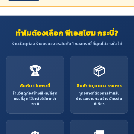
- เนื้อไม้แข็งและเหนียว มีความแข็ง
แรงทนทานดีมาก เหมาะแก่การ
สร้างส่วนที่รับน้ำหนักได้ดี
- ทนแดด
- น้ำหนัก 1 ลูกบาศก์ฟุตหรือ
ทำไมต้องเลือก พีเอสโฮม กระบี่?
ประมาณ 60-70 ปอนด์
ข้อจำกัด
: เสี้ยนหยาบสับสน ทำให้
ร้านวัสดุก่อสร้างครบวงจรอันดับ 1 ของกระบี่ ที่คุณไว้วางใจได้
ไสกบตกแต่งได้ยาก เนื้อไม้มักจะมี
รอยร้าวเป็นเส้นผมปรากฏหัวไม้มัก
แตกเก่ง ฉะนั้นไม้เต็งจึงมักจะไม่
ค่อยใช้ในการสร้างสิ่งประณีต
🏆
📦
ประโยชน์
: ใช้ทำหมอนรางรถไฟ
เครื่องมืออกสิกรรม เก้าอี้ ชิงช้า
การสร้างบ้านเรือนที่รับน้ำหนัก
อันดับ 1 ในกระบี่
สินค้า 10,000+ รายการ
มาก ด้ามเครื่องมือกสิกรรม
ร้านวัสดุก่อสร้างที่ใหญ่ที่สุด
ทุกอย่างที่ต้องการสำหรับ
โครงสร้างอาคาร เช่น ตง คาน
ครบที่สุด ไว้วางใจได้มากว่า
บ้านและงานก่อสร้าง มีครบใน
วงกบ ประตูหน้าต่าง โครงหลังคา
20 ปี
ที่เดียว
เสา เป็นต้น