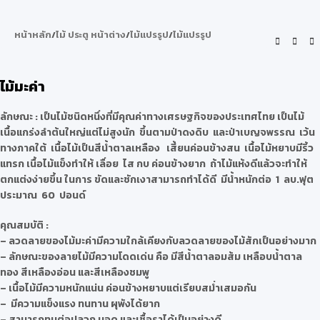
หน้าหลัก
/
ไม้ ประตู หน้าต่าง
/
ไม้แปรรูป
/
ไม้แปรรูป
ไม้มะค่า
ลักษณะ
: เป็นไม้ชนิดหนึ่งที่มีคุณค่าทางเศรษฐกิจของประเทศไทย เป็นไม้
เนื้อแกร่งลำต้นใหญ่แต่ไม่สูงนัก ขึ้นตามป่าดงดิบ และป่าเบญจพรรณ เว้น
ทางภาคใต้ เนื้อไม้เป็นสีน้ำตาลเหลือง เสี้ยนค่อนข้างสน เนื้อไม้หยาบมีริ้ว
แทรก เนื้อไม้แข็งทำให้ เลื่อย ไส กบ ค่อนข้างยาก ถ้าไม้แห้งดีแล้วจะทำให้
ตกแต่งง่ายขึ้น ในการ ขัดและชักเงาสามารถทำได้ดี มีน้ำหนักต่อ 1 ลบ.ฟุต
ประมาณ 60 ปอนด์
คุณสมบัติ
:
– ลวดลายของไม้มะค่ามีความใกล้เคียงกับลวดลายของไม้สักเป็นอย่างมาก
– ลักษณะของลายไม้มีความโดดเด่น คือ มีสีน้ำตาลอมส้ม เหลือบน้ำตาล
ทอง สีเหลืองอ่อน และสีเหลืองชมพู
– เนื้อไม้มีความหนักแน่น ค่อนข้างหยาบแต่เรียบสม่ำเสมอกัน
– มีความแข็งแรง ทนทาน ผุพังได้ยาก
– สามารถทนต่อปลวก มอด และเชื้อราได้เป็นอย่างดี