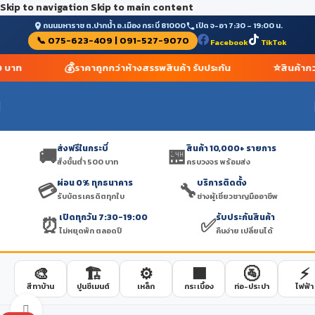
Skip to navigation
Skip to main content
ถนนมหาราช ต.ปากน้ำ อ.เมือง กระบี่ 81000
เปิด จ-อา 7:30 – 19:00 น.
📞 075-623-409 | 091-527-9070
Facebook
TikTok
💰
⭐
00 บาท
ราคาถูกกว่าห้างสรรพสินค้า รับประกัน
สินค้ากว
ส่งฟรีในกระบี่
สินค้า 10,000+ รายการ
🚚
🏪
สั่งขั้นต่ำ 500 บาท
ครบวงจร พร้อมส่ง
ผ่อน 0% ทุกธนาคาร
บริการติดตั้ง
💳
🔧
รับบัตรเครดิตทุกใบ
ช่างผู้เชี่ยวชาญมืออาชีพ
เปิดทุกวัน 7:30-19:00
รับประกันสินค้า
⏰
✅
ไม่หยุดพัก ตลอดปี
คืนง่าย เปลี่ยนได้
🎨
🏗️
⚙️
🟫
🚰
⚡
สีทาบ้าน
ปูนซีเมนต์
เหล็ก
กระเบื้อง
ท่อ-ประปา
ไฟฟ้า
Click to enlarge