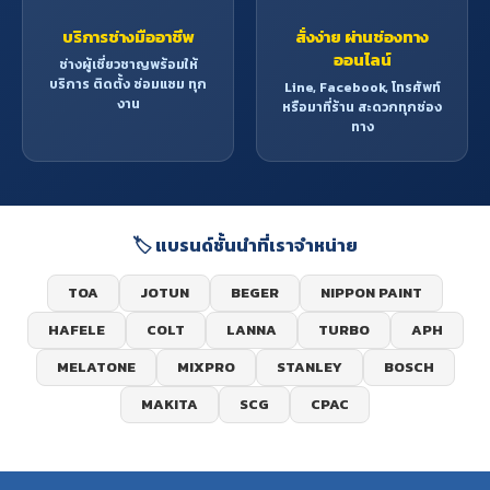
บริการช่างมืออาชีพ
สั่งง่าย ผ่านช่องทาง
ออนไลน์
ช่างผู้เชี่ยวชาญพร้อมให้
บริการ ติดตั้ง ซ่อมแซม ทุก
Line, Facebook, โทรศัพท์
งาน
หรือมาที่ร้าน สะดวกทุกช่อง
ทาง
🏷️ แบรนด์ชั้นนำที่เราจำหน่าย
TOA
JOTUN
BEGER
NIPPON PAINT
HAFELE
COLT
LANNA
TURBO
APH
MELATONE
MIXPRO
STANLEY
BOSCH
MAKITA
SCG
CPAC