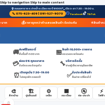
Skip to navigation
Skip to main content
ถนนมหาราช ต.ปากน้ำ อ.เมือง กระบี่ 81000
เปิด จ-อา 7:30 – 19:00 น.
📞 075-623-409 | 091-527-9070
Facebook
TikTok
💰
⭐
00 บาท
ราคาถูกกว่าห้างสรรพสินค้า รับประกัน
สินค้ากว
ส่งฟรีในกระบี่
สินค้า 10,000+ รายการ
🚚
🏪
สั่งขั้นต่ำ 500 บาท
ครบวงจร พร้อมส่ง
ผ่อน 0% ทุกธนาคาร
บริการติดตั้ง
💳
🔧
รับบัตรเครดิตทุกใบ
ช่างผู้เชี่ยวชาญมืออาชีพ
เปิดทุกวัน 7:30-19:00
รับประกันสินค้า
⏰
✅
ไม่หยุดพัก ตลอดปี
คืนง่าย เปลี่ยนได้
🎨
🏗️
⚙️
🟫
🚰
⚡
สีทาบ้าน
ปูนซีเมนต์
เหล็ก
กระเบื้อง
ท่อ-ประปา
ไฟฟ้า
Click to enlarge