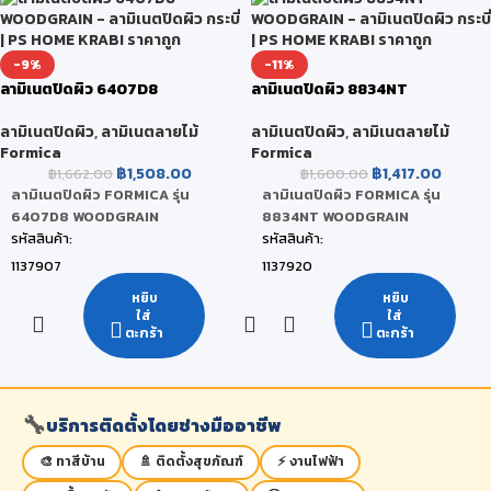
122 x 244 x 0.08 CM
122 x 244 x 0.08 CM
หน่วยนับ:
หน่วยนับ:
-9%
-11%
แผ่น
แผ่น
ลามิเนตปิดผิว 6407D8
ลามิเนตปิดผิว 8834NT
สถานะสินค้า:
สถานะสินค้า:
WOODGRAIN
WOODGRAIN
สินค้าพร้อมส่ง (จัดส่งภายใน 2-5 วัน)
สินค้าพร้อมส่ง (จัดส่งภายใน 2-5 วัน)
ลามิเนตปิดผิว
,
ลามิเนตลายไม้
ลามิเนตปิดผิว
,
ลามิเนตลายไม้
Formica
Formica
฿
1,508.00
฿
1,417.00
฿
1,662.00
฿
1,600.00
ลามิเนตปิดผิว FORMICA รุ่น
ลามิเนตปิดผิว FORMICA รุ่น
6407D8 WOODGRAIN
8834NT WOODGRAIN
รหัสสินค้า:
รหัสสินค้า:
1137907
1137920
ยี่ห้อ:
ยี่ห้อ:
หยิบ
หยิบ
ใส่
ใส่
FORMICA
FORMICA
ตะกร้า
ตะกร้า
สี:
สี:
Mocha Elm
Smoke Strand
ขนาดสินค้า:
ขนาดสินค้า:
🔧
บริการติดตั้งโดยช่างมืออาชีพ
122 x 244 x 0.08 CM
122 x 244 x 0.08 CM
หน่วยนับ:
หน่วยนับ:
🎨 ทาสีบ้าน
🚿 ติดตั้งสุขภัณฑ์
⚡ งานไฟฟ้า
แผ่น
แผ่น