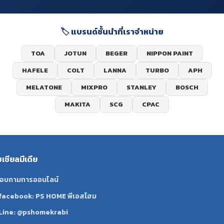
🏷️ แบรนด์ชั้นนำที่เราจำหน่าย
TOA
JOTUN
BEGER
NIPPON PAINT
HAFELE
COLT
LANNA
TURBO
APH
MELATONE
MIXPRO
STANLEY
BOSCH
MAKITA
SCG
CPAC
ซเชียลมีเดีย
อบถามทารออนไลน์
facebook: PS HOME พีเอสโฮม
Line: @pshomekrabi