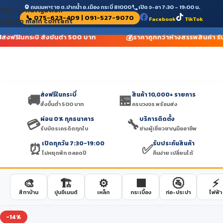
ถนนมหาราช ต.ปากน้ำ อ.เมือง กระบี่ 81000
เปิด จ-อา 7:30 – 19:00 น.
Skip to navigation
📞 075-623-409 | 091-527-9070
Facebook
TikTok
Skip to main content
💰
ส่งฟรีในกระบี่ สั่งขั้นต่ำ 500 บาท
ราคาถูกกว่าห้างสรรพสินค้า รับ
ส่งฟรีในกระบี่
สินค้า 10,000+ รายการ
🚚
🏪
สั่งขั้นต่ำ 500 บาท
ครบวงจร พร้อมส่ง
ผ่อน 0% ทุกธนาคาร
บริการติดตั้ง
💳
🔧
รับบัตรเครดิตทุกใบ
ช่างผู้เชี่ยวชาญมืออาชีพ
เปิดทุกวัน 7:30-19:00
รับประกันสินค้า
⏰
✅
ไม่หยุดพัก ตลอดปี
คืนง่าย เปลี่ยนได้
🎨
🏗️
⚙️
🟫
🚰
⚡
สีทาบ้าน
ปูนซีเมนต์
เหล็ก
กระเบื้อง
ท่อ-ประปา
ไฟฟ้า
-14%