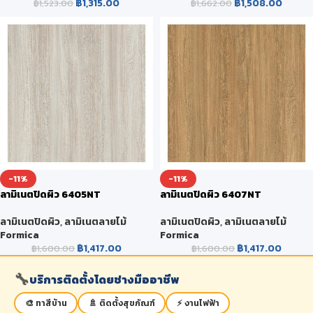
฿
1,315.00
฿
1,508.00
฿
1,523.00
฿
1,662.00
-11%
-11%
ลามิเนตปิดผิว 6405NT
ลามิเนตปิดผิว 6407NT
WOODGRAIN
WOODGRAIN
ลามิเนตปิดผิว
,
ลามิเนตลายไม้
ลามิเนตปิดผิว
,
ลามิเนตลายไม้
Formica
Formica
฿
1,417.00
฿
1,417.00
฿
1,600.00
฿
1,600.00
🔧
บริการติดตั้งโดยช่างมืออาชีพ
🎨 ทาสีบ้าน
🚿 ติดตั้งสุขภัณฑ์
⚡ งานไฟฟ้า