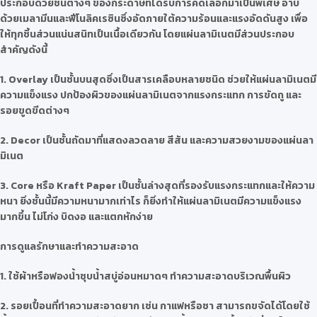
ประกอบด้วยชั้นต่างๆ ของกระดาษที่ได้รับการคัดเลือกมาเป็นพิเศษ อาบ
ด้วยเมลามีนและฟีโนลิคเรซินซึ่งอัดภายใต้ความร้อนและแรงอัดดันสูง เพื่อ
ให้ทุกชิ้นส่วนแน่นสนิทเป็นเนื้อเดียวกัน โดยแผ่นลามิเนตมีส่วนประกอบ
สำคัญดังนี้
1. Overlay เป็นชั้นบนสุดซึ่งเป็นสารเคลือบหลายชนิด ช่วยให้แผ่นลามิเนตมี
ความแข็งแรง ปกป้องผิวของแผ่นลามิเนตจากแรงกระแทก การขัดถู และ
รอยขูดขีดต่างๆ
2. Decor เป็นชั้นถัดมาที่แสดงลวดลาย สีสัน และความสวยงามของแผ่นลา
มิเนต
3. Core หรือ Kraft Paper เป็นชั้นล่างสุดที่รองรับแรงกระแทกและให้ความ
หนา ยิ่งชั้นนี้มีความหนามากเท่าไร ก็ยิ่งทำให้แผ่นลามิเนตมีความแข็งแรง
มากขึ้น ไม่โก่ง บิดงอ และแตกหักง่าย
การดูแลรักษาและทำความสะอาด
1. ใช้ผ้าหรือฟองน้ำชุบน้ำสบู่อ่อนหมาดๆ ทำความสะอาดบริเวณพื้นผิว
2. รอยเปื้อนที่ทำความสะอาดยาก เช่น กาแฟหรือชา สามารถขจัดได้โดยใช้