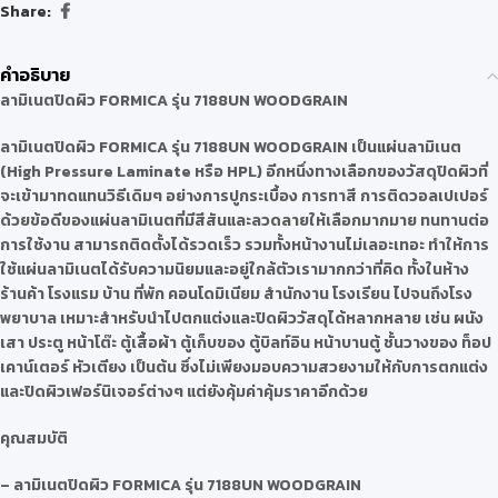
Share:
คำอธิบาย
ลามิเนตปิดผิว
FORMICA รุ่น 7188UN WOODGRAIN
ลามิเนตปิดผิว
FORMICA รุ่น 7188UN WOODGRAIN
เป็นแผ่นลามิเนต
(High Pressure Laminate หรือ HPL) อีกหนึ่งทางเลือกของวัสดุปิดผิวที่
จะเข้ามาทดแทนวิธีเดิมๆ อย่างการปูกระเบื้อง การทาสี การติดวอลเปเปอร์
ด้วยข้อดีของแผ่นลามิเนตที่มีสีสันและลวดลายให้เลือกมากมาย ทนทานต่อ
การใช้งาน สามารถติดตั้งได้รวดเร็ว รวมทั้งหน้างานไม่เลอะเทอะ ทำให้การ
ใช้แผ่นลามิเนตได้รับความนิยมและอยู่ใกล้ตัวเรามากกว่าที่คิด ทั้งในห้าง
ร้านค้า โรงแรม บ้าน ที่พัก คอนโดมิเนียม สำนักงาน โรงเรียน ไปจนถึงโรง
พยาบาล เหมาะสำหรับนำไปตกแต่งและปิดผิววัสดุได้หลากหลาย เช่น ผนัง
เสา ประตู หน้าโต๊ะ ตู้เสื้อผ้า ตู้เก็บของ ตู้บิลท์อิน หน้าบานตู้ ชั้นวางของ ท็อป
เคาน์เตอร์ หัวเตียง เป็นต้น ซึ่งไม่เพียงมอบความสวยงามให้กับการตกแต่ง
และปิดผิวเฟอร์นิเจอร์ต่างๆ แต่ยังคุ้มค่าคุ้มราคาอีกด้วย
คุณสมบัติ
– ลามิเนตปิดผิว FORMICA รุ่น 7188UN WOODGRAIN