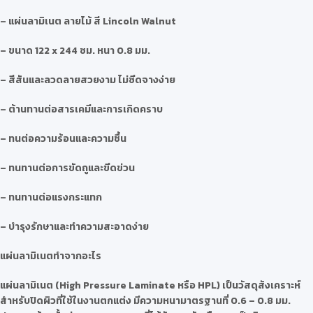
– แผ่นลามิเนต ลายไม้ สี Lincoln Walnut
– ขนาด 122 x 244 ซม. หนา 0.8 มม.
– สีสันและลวดลายสวยงาม ไม่ซีดจางง่าย
– ต้านทานต่อสารเคมีและการเกิดคราบ
– ทนต่อความร้อนและความชื้น
– ทนทานต่อการขัดถูและขีดข่วน
– ทนทานต่อแรงกระแทก
– บำรุงรักษาและทำความสะอาดง่าย
แผ่นลามิเนตทำจากอะไร
แผ่นลามิเนต (High Pressure Laminate หรือ HPL) เป็นวัสดุสังเคราะห์
สำหรับปิดผิวที่ใช้ในงานตกแต่ง มีความหนามาตรฐานที่ 0.6 – 0.8 มม.