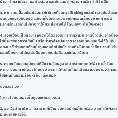
น้ำยาทำความสะอาดอย่างอ่อน และขัดรอยซ้ำหลายๆ ครั้ง เท่าที่จำเป็น
3. หากรอยเปื้อนยังไม่ออก ให้ใช้เบคกิ้งโซดา (baking soda) ผสมกับน้ำและ
ขัดด้วยแปรงขนอ่อน แม้เบคกิ้งโซดาจะมีผลกัดกร่อนเล็กน้อย แต่การขัด
มากหรือแรงเกินไปอาจทำให้ผิวเสียหายได้ โดยเฉพาะถ้าเป็นผิวเงา
4. รอยเปื้อนที่ไม่สามารถขจัดได้ด้วยวิธีการทำความสะอาดข้างต้น อาจต้อง
ใช้น้ำยาฟอกขาวเข้มข้น หรือน้ำยาล้างเล็บทาตรงรอยเปื้อนและทิ้งไว้ไม่เกิน
สองนาที ล้างออกด้วยน้ำอุ่นและเช็ดให้แห้ง อาจทำขั้นตอนซ้ำอีก หากเห็นว่า
รอยเปื้อนหายไปและไม่มีผลกระทบต่อสีของแผ่นลามิเนต
5. กระทะร้อนและอุปกรณ์ที่มีความร้อนสูง เช่น กระทะทอดไฟฟ้า กาน้ำร้อน
หากวางบนเคาน์เตอร์โดยตรง อาจทำให้ผลิตภัณฑ์เสียความงดงามได้ ควร
ใช้แผ่นกันความร้อนหรือขาตั้งเสมอ
ข้อควรระวัง
1. ห้ามใช้ทินเนอร์เช็ดถูบนแผ่นลามิเนต
2. อย่าใช้น้ำยาทำความสะอาดที่เป็นกรดหรือมีฤทธิ์กัดกร่อน อาจทำให้ผิวลา
มิเนตเสียหายได้