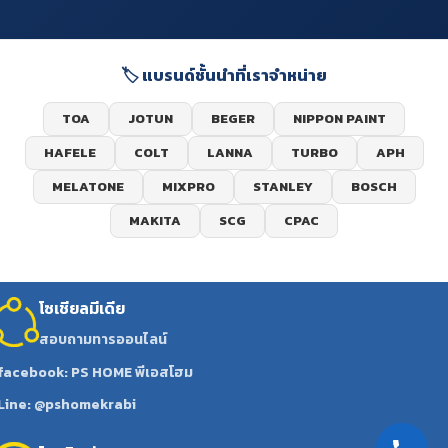
🏷️ แบรนด์ชั้นนำที่เราจำหน่าย
TOA
JOTUN
BEGER
NIPPON PAINT
HAFELE
COLT
LANNA
TURBO
APH
MELATONE
MIXPRO
STANLEY
BOSCH
MAKITA
SCG
CPAC
โซเชียลมีเดีย
สอบถามทารออนไลน์
facebook: PS HOME พีเอสโฮม
Line: @pshomekrabi