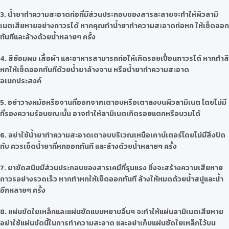
3. น้ำยาทำความสะอาดท่อที่มีส่วนประกอบของสารละลายจะทำให้ผิวลามิ
เนตเสียหายอย่างถาวรได้ หากคุณทำน้ำยาทำความสะอาดท่อหก ให้เช็ดออก
ทันทีและล้างด้วยน้ำหลายๆ ครั้ง
4. สีย้อมผม เสื้อผ้า และอาหารสามารถก่อให้เกิดรอยเปื้อนถาวรได้ หากทำสี
หกให้เช็ดออกทันทีด้วยน้ำยาล้างจาน หรือน้ำยาทำความสะอาด
อเนกประสงค์
5. อย่าวางหม้อหรือจานที่ออกจากเตาอบหรือเตาลงบนผิวลามิเนต โดยไม่มี
ที่รองความร้อนขณะนั้น อาจทำให้ลามิเนตเกิดรอยแตกหรือบวมได้
6. อย่าใช้น้ำยาทำความสะอาดเตาอบบริเวณเหนือเคาน์เตอร์โดยไม่มีสิ่งปิด
ทับ ควรเช็ดน้ำยาที่หกออกทันที และล้างด้วยน้ำหลายๆ ครั้ง
7. ยาขัดสนิมมีส่วนประกอบของสารเคมีที่รุนแรง ซึ่งจะสร้างความเสียหาย
ถาวรอย่างรวดเร็ว หากทำหกให้เช็ดออกทันที ล้างให้หมดด้วยน้ำสบู่และน้ำ
อีกหลายๆ ครั้ง
8. แผ่นขัดใยเหล็กและแผ่นขัดแบบหยาบอื่นๆ จะทำให้แผ่นลามิเนตเสียหาย
อย่าใช้แผ่นขัดนี้ในการทำความสะอาด และอย่าเก็บแผ่นขัดใยเหล็กไว้บน