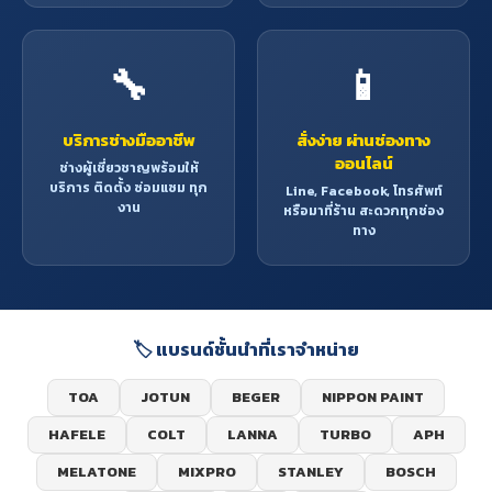
🔧
📱
บริการช่างมืออาชีพ
สั่งง่าย ผ่านช่องทาง
ออนไลน์
ช่างผู้เชี่ยวชาญพร้อมให้
บริการ ติดตั้ง ซ่อมแซม ทุก
Line, Facebook, โทรศัพท์
งาน
หรือมาที่ร้าน สะดวกทุกช่อง
ทาง
🏷️ แบรนด์ชั้นนำที่เราจำหน่าย
TOA
JOTUN
BEGER
NIPPON PAINT
HAFELE
COLT
LANNA
TURBO
APH
MELATONE
MIXPRO
STANLEY
BOSCH