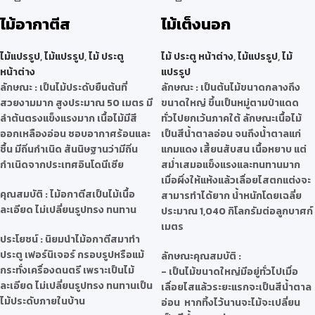
ไม้อากาตีส
ไม้เต็งนอก
ไม้แปรรูป
,
ไม้แปรรูป
,
ไม้ ประตู
ไม้ ประตู หน้าต่าง
,
ไม้แปรรูป
,
ไม้
หน้าต่าง
แปรรูป
ลักษณะ
: เป็นไม้ประดับยืนต้นที่
ลักษณะ
: เป็นต้นไม้ขนาดกลางถึง
สวยงามมาก สูงประมาณ 50 เมตร มี
ขนาดใหญ่ ขึ้นเป็นหมู่ตามป่าแดด
ลำต้นตรงแข็งแรงมาก เนื้อไม้มีสี
ทั่วไปยกเว้นภาคใต้ ลักษณะเนื้อไม้
ออกเหลืองอ่อน ชอบอากาศร้อนและ
เป็นสีน้ำตาลอ่อน จนถึงน้ำตาลแก่
ชื้น มีถิ่นกำเนิด สันนิษฐานว่ามีถิ่น
แกมแดง เสี้ยนสับสน เนื้อหยาบ แต่
กำเนิดจากประเทศอินโดนีเซีย
สม่ำเสมอแข็งแรงและทนทานมาก
เมื่อผึ่งให้แห้งแล้วเลื่อยไสตกแต่งจะ
คุณสมบัติ
: ไม้อกาตีสเป็นไม้เนื้อ
สามารทำได้ยาก น้ำหนักโดยเฉลี่ย
ละเอียด ไม่เปลี่ยนรูปทรง ทนทาน
ประมาณ 1,040 กิโลกรัมต่อลูกบาศก์
เมตร
ประโยชน์
: นิยมนำไม้อกาตีสมาทำ
ประตู เฟอร์นิเจอร์ กรอบรูปหรือแม้
ลักษณะคุณสมบัติ
:
กระทั่งเครื่องดนตรี เพราะเป็นไม้
- เป็นไม้ขนาดใหญ่มีอยู่ทั่วไปเมื่อ
ละเอียด ไม่เปลี่ยนรูปทรง ทนทานเป็น
เลื่อยไสแล้วระยะแรกจะเป็นสีน้ำตาล
ไม้ประดับภายในบ้าน
อ่อน หากทิ้งไว้นานจะไม้จะเปลี่ยน