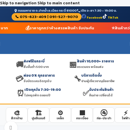
Skip to navigation
Skip to main content
ถนนมหาราช ต.ปากน้ำ อ.เมือง กระบี่ 81000
เปิด จ-อา 7:30 – 19:00 น.
📞 075-623-409 | 091-527-9070
Facebook
TikTok
💰
⭐
0 บาท
ราคาถูกกว่าห้างสรรพสินค้า รับประกัน
สินค้ากว
ส่งฟรีในกระบี่
สินค้า 10,000+ รายการ
🚚
🏪
สั่งขั้นต่ำ 500 บาท
ครบวงจร พร้อมส่ง
ผ่อน 0% ทุกธนาคาร
บริการติดตั้ง
💳
🔧
รับบัตรเครดิตทุกใบ
ช่างผู้เชี่ยวชาญมืออาชีพ
เปิดทุกวัน 7:30-19:00
รับประกันสินค้า
⏰
✅
ไม่หยุดพัก ตลอดปี
คืนง่าย เปลี่ยนได้
🎨
🏗️
⚙️
🟫
🚰
⚡
สีทาบ้าน
ปูนซีเมนต์
เหล็ก
กระเบื้อง
ท่อ-ประปา
ไฟฟ้า
Click to enlarge