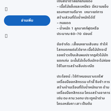
เป็นสีน้ำตาลแก่แกมแดง
- เนื้อไม้แข็งและเหนียว มีความแข็ง
แรงทนทานดีมาก เหมาะแก่การ
สร้างส่วนที่รับน้ำหนักได้ดี
อ่านเพิ่ม
- ทนแดด
- น้ำหนัก 1 ลูกบาศก์ฟุตหรือ
ประมาณ 60-70 ปอนด์
ข้อจำกัด
: เสี้ยนหยาบสับสน ทำให้
ไสกบตกแต่งได้ยาก เนื้อไม้มักจะมี
รอยร้าวเป็นเส้นผมปรากฏหัวไม้มัก
แตกเก่ง ฉะนั้นไม้เต็งจึงมักจะไม่ค่อย
ใช้ในการสร้างสิ่งประณีต
ประโยชน์
: ใช้ทำหมอนรางรถไฟ
เครื่องมืออกสิกรรม เก้าอี้ ชิงช้า การ
สร้างบ้านเรือนที่รับน้ำหนักมาก ด้าม
เครื่องมือกสิกรรม โครงสร้างอาคาร
เช่น ตง คาน วงกบ ประตูหน้าต่าง
โครงหลังคา เสา เป็นต้น