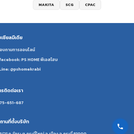
MAKITA
SCG
CPAC
ซเชียลมีเดีย
อบถามทารออนไลน์
facebook: PS HOME พีเอสโฮม
Line: @pshomekrabi
ทรติดต่อเรา
75-651-687
ถานที่ตั้งบริษัท
8/21 ถ.วัชระ ต.กระบี่ใหญ่ อ.เมือง จ.กระบี่ 81000