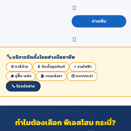
อ่านเพิ่ม
🔧
บริการติดตั้งโดยช่างมืออาชีพ
🎨 ทาสีบ้าน
🚿 ติดตั้งสุขภัณฑ์
⚡ งานไฟฟ้า
🪵 ปูพื้น-ผนัง
🏠 งานหลังคา
🚰 ระบบประปา
📞 โทรนัดช่าง
ทำไมต้องเลือก พีเอสโฮม กระบี่?