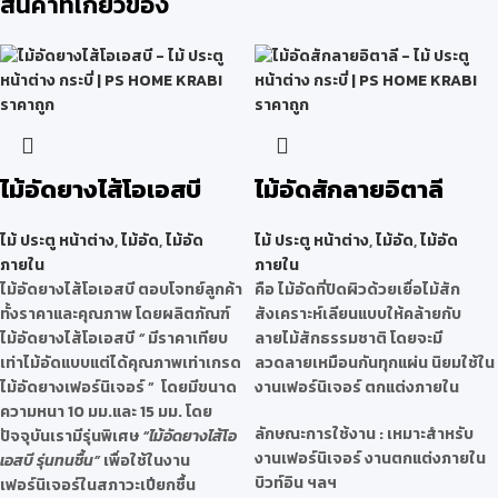
สินค้าที่เกี่ยวข้อง
ไม้อัดยางไส้โอเอสบี
ไม้อัดสักลายอิตาลี
ไม้ ประตู หน้าต่าง
,
ไม้อัด
,
ไม้อัด
ไม้ ประตู หน้าต่าง
,
ไม้อัด
,
ไม้อัด
ภายใน
ภายใน
ไม้อัดยางไส้โอเอสบี ตอบโจทย์ลูกค้า
คือ ไม้อัดที่ปิดผิวด้วยเยื่อไม้สัก
ทั้งราคาและคุณภาพ โดยผลิตภัณฑ์
สังเคราะห์เลียนแบบให้คล้ายกับ
ไม้อัดยางไส้โอเอสบี
“
มีราคาเทียบ
ลายไม้สักธรรมชาติ โดยจะมี
เท่าไม้อัดแบบแต่ได้คุณภาพเท่าเกรด
ลวดลายเหมือนกันทุกแผ่น นิยมใช้ใน
ไม้อัดยางเฟอร์นิเจอร์ ”
โดยมีขนาด
งานเฟอร์นิเจอร์ ตกแต่งภายใน
ความหนา 10 มม.และ 15 มม. โดย
ลักษณะการใช้งาน : เหมาะสำหรับ
ปัจจุบันเรามีรุ่นพิเศษ
“ไม้อัดยางไส้โอ
งานเฟอร์นิเจอร์ งานตกแต่งภายใน
เอสบี รุ่นทนชื้น”
เพื่อใช้ในงาน
บิวท์อิน ฯลฯ
เฟอร์นิเจอร์ในสภาวะเปียกชื้น