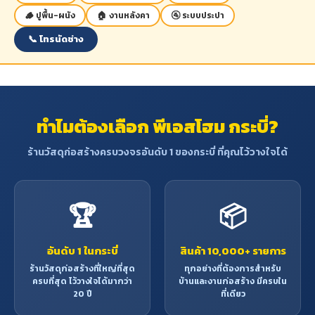
บิวท์อิน ฯลฯ
เลื่อยไสแล้วระยะแรกจะเป็นสี
🪵 ปูพื้น-ผนัง
🏠 งานหลังคา
🚰 ระบบประปา
น้ำตาลอ่อน หากทิ้งไว้นานจะไม้จะ
เปลี่ยนเป็นสีน้ำตาลแก่แกมแดง
📞 โทรนัดช่าง
- เนื้อไม้แข็งและเหนียว มีความแข็ง
แรงทนทานดีมาก เหมาะแก่การ
สร้างส่วนที่รับน้ำหนักได้ดี
- ทนแดด
- น้ำหนัก 1 ลูกบาศก์ฟุตหรือ
ทำไมต้องเลือก พีเอสโฮม กระบี่?
ประมาณ 60-70 ปอนด์
ข้อจำกัด
: เสี้ยนหยาบสับสน ทำให้
ร้านวัสดุก่อสร้างครบวงจรอันดับ 1 ของกระบี่ ที่คุณไว้วางใจได้
ไสกบตกแต่งได้ยาก เนื้อไม้มักจะมี
รอยร้าวเป็นเส้นผมปรากฏหัวไม้มัก
แตกเก่ง ฉะนั้นไม้เต็งจึงมักจะไม่
ค่อยใช้ในการสร้างสิ่งประณีต
🏆
📦
ประโยชน์
: ใช้ทำหมอนรางรถไฟ
เครื่องมืออกสิกรรม เก้าอี้ ชิงช้า
การสร้างบ้านเรือนที่รับน้ำหนัก
อันดับ 1 ในกระบี่
สินค้า 10,000+ รายการ
มาก ด้ามเครื่องมือกสิกรรม
ร้านวัสดุก่อสร้างที่ใหญ่ที่สุด
ทุกอย่างที่ต้องการสำหรับ
โครงสร้างอาคาร เช่น ตง คาน
ครบที่สุด ไว้วางใจได้มากว่า
บ้านและงานก่อสร้าง มีครบใน
วงกบ ประตูหน้าต่าง โครงหลังคา
20 ปี
ที่เดียว
เสา เป็นต้น