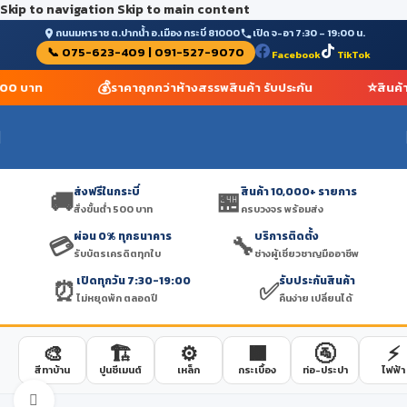
Skip to navigation
Skip to main content
ถนนมหาราช ต.ปากน้ำ อ.เมือง กระบี่ 81000
เปิด จ-อา 7:30 – 19:00 น.
📞 075-623-409 | 091-527-9070
Facebook
TikTok
💰
⭐
 500 บาท
ราคาถูกกว่าห้างสรรพสินค้า รับประกัน
สินค้
ส่งฟรีในกระบี่
สินค้า 10,000+ รายการ
🚚
🏪
สั่งขั้นต่ำ 500 บาท
ครบวงจร พร้อมส่ง
ผ่อน 0% ทุกธนาคาร
บริการติดตั้ง
💳
🔧
รับบัตรเครดิตทุกใบ
ช่างผู้เชี่ยวชาญมืออาชีพ
เปิดทุกวัน 7:30-19:00
รับประกันสินค้า
⏰
✅
ไม่หยุดพัก ตลอดปี
คืนง่าย เปลี่ยนได้
🎨
🏗️
⚙️
🟫
🚰
⚡
สีทาบ้าน
ปูนซีเมนต์
เหล็ก
กระเบื้อง
ท่อ-ประปา
ไฟฟ้า
Click to enlarge