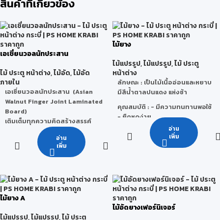
สินค้าที่เกี่ยวข้อง
ไม้ยาง
เอเชี่ยนวอลนัทประสาน
ไม้แปรรูป
,
ไม้แปรรูป
,
ไม้ ประตู
ไม้ ประตู หน้าต่าง
,
ไม้อัด
,
ไม้อัด
หน้าต่าง
ภายใน
ลักษณะ
: เป็นไม้เนื้ออ่อนและหยาบ
เอเชี่ยนวอลนัทประสาน (Asian
มีสีน้ำตาลปนแดง แห่งช้า
Walnut Finger Joint Laminated
คุณสมบัติ
: - มีความทนทานพอใช้
Board)
- ยืดหดง่าย
เติมเต็มทุกความคิดสร้างสรรค์
- เลื่อย ไส ผ่าง่าย
อ่าน
ผสานด้วยลวดลายของไม้เอเชี่ยน
- ไม้บิดงอตามสภาพภูมิอากาศ
เพิ่ม
อ่าน
วอลนัทที่เหมือนไม้สักจริงได้อย่าง
เพิ่ม
ลงตัว ขัดเรียบเหมาะกับงาน
ข้อจำกัด
: เสี้ยนมักจะฉีกติดกันเป็น
เฟอร์นิเจอร์ TOP โต๊ะหรือ
ขลุยออกมา ทำให้ขัดหรือทาน้ำมัน
โครงสร้างสไตล์โมเดิร์น ที่ต้องการ
ไม่ค่อยดี ถ้าไสตอนไม้สด ๆ อยู่จะ
ความทันสมัย และอบอุ่นแบบ
ไม่เรียบดีนัก หากใช้ในการก่อสร้าง
ธรรมชาติ
จะรับน้ำหนักมากๆไม่ได้ ใช้ในที่ต้อง
ไม้ยาง A
ในหนึ่งเดียว
ตากแดตากฝนไม่ได้แต่ถ้าทาสี
ไม้อัดยางเฟอร์นิเจอร์
น้ำมันป้องกันไว้ น้ำหนักต่อ 1
ลักษณะการใช้งาน : งาน
ไม้แปรรูป
,
ไม้แปรรูป
,
ไม้ ประตู
ลูกบาศก์ฟุตประมาณ 40-50