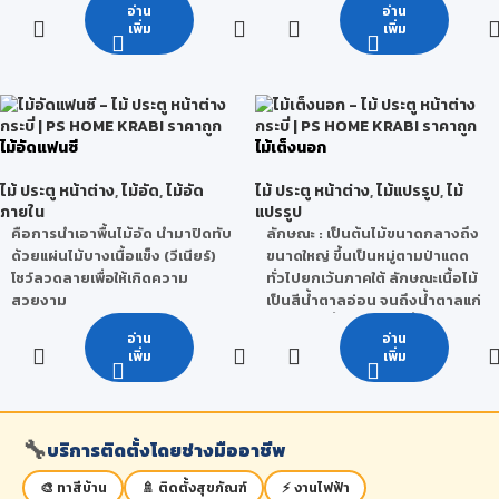
เรียบสวยพิเศษ
อ่าน
อ่าน
บางแต่ละแผ่นมีแนวเสี้ยนขวางตั้ง
จำนวนครั้งในการใช้งาน : 15-25
เพิ่ม
เพิ่ม
ฉากกัน เพื่อเพิ่มคุณสมบัติทาง
ครั้ง
ความแข็งแรง และลดการขยายตัว
หรือหดตัวในระนาบของแผ่นให้น้อย
***หมายเหตุ จำนวนครั้งในการใช้
ที่สุด ด้วยคุณสมบัติพิเศษไม้อัดสัก
งานจริงนั้นสามารถเปลี่ยนแปลง
คือ ใช้กาว E2 ที่ปลอดภัยต่อ
ได้ โดยขึ้นอยู่กับ สภาพแวดล้อม วิธี
ไม้อัดแฟนซี
ไม้เต็งนอก
สุขภาพ มาตรฐานยุโรป ไม้อัดสักมี
ใช้งานของผู้ใช้ การเก็บรักษา และ
หลายลายให้เลือก
สภาวะอากาศ
ไม้ ประตู หน้าต่าง
,
ไม้อัด
,
ไม้อัด
ไม้ ประตู หน้าต่าง
,
ไม้แปรรูป
,
ไม้
ลักษณะการใช้งาน : เหมาะสำหรับ
ภายใน
แปรรูป
งานเฟอร์นิเจอร์ งานตกแต่งภายใน
คือการนำเอาพื้นไม้อัด นำมาปิดทับ
ลักษณะ
: เป็นต้นไม้ขนาดกลางถึง
บิวท์อิน ฯลฯ
ด้วยแผ่นไม้บางเนื้อแข็ง (วีเนียร์)
ขนาดใหญ่ ขึ้นเป็นหมู่ตามป่าแดด
โชว์ลวดลายเพื่อให้เกิดความ
ทั่วไปยกเว้นภาคใต้ ลักษณะเนื้อไม้
สวยงาม
เป็นสีน้ำตาลอ่อน จนถึงน้ำตาลแก่
แกมแดง เสี้ยนสับสน เนื้อหยาบ แต่
คุณสมบัติ
อ่าน
อ่าน
สม่ำเสมอแข็งแรงและทนทานมาก
เพิ่ม
เพิ่ม
ไม้อัดแฟนซีจะเน้นที่ความสวยงาม
เมื่อผึ่งให้แห้งแล้วเลื่อยไสตกแต่งจะ
ตามธรรมชาติ ด้วยผิววีเนียร์ไม้
สามารทำได้ยาก น้ำหนักโดยเฉลี่ย
จริง มีลายให้เลือกได้หลากหลาย
ประมาณ 1,040 กิโลกรัมต่อ
ชนิด เช่น สัก แอช บีช เมเปิ้ล
ลูกบาศก์เมตร
🔧
บริการติดตั้งโดยช่างมืออาชีพ
ลักษณะการใช้งาน : เหมาะสำหรับ
ลักษณะคุณสมบัติ
:
🎨 ทาสีบ้าน
🚿 ติดตั้งสุขภัณฑ์
⚡ งานไฟฟ้า
งานเฟอร์นิเจอร์ งานตกแต่งภายใน
- เป็นไม้ขนาดใหญ่มีอยู่ทั่วไปเมื่อ