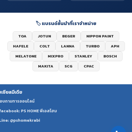
🏷️ แบรนด์ชั้นนำที่เราจำหน่าย
TOA
JOTUN
BEGER
NIPPON PAINT
HAFELE
COLT
LANNA
TURBO
APH
MELATONE
MIXPRO
STANLEY
BOSCH
MAKITA
SCG
CPAC
ซเชียลมีเดีย
อบถามทารออนไลน์
facebook: PS HOME พีเอสโฮม
Line: @pshomekrabi