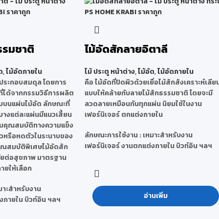
รรมชาติ
ไม้อัดสักลายอิตาลี
ด
,
ไม้อัดภายใน
ไม้ ประตู หน้าต่าง
,
ไม้อัด
,
ไม้อัดภายใน
ารประกอบสมดุล โดยการ
คือ ไม้อัดที่ปิดผิวด้วยเยื่อไม้สักสังเคราะห์เลีย
ม้ที่ได้จากกรรมวิธีการผลิต
แบบให้คล้ายกับลายไม้สักธรรมชาติ โดยจะมี
บนแผ่นไม้อัด ลักษณะที่
ลวดลายเหมือนกันทุกแผ่น นิยมใช้ในงาน
บางแต่ละแผ่นมีแนวเสี้ยน
เฟอร์นิเจอร์ ตกแต่งภายใน
พิ่มคุณสมบัติทางความแข็ง
ลักษณะการใช้งาน : เหมาะสำหรับงาน
วหรือหดตัวในระนาบของ
เฟอร์นิเจอร์ งานตกแต่งภายใน บิวท์อิน ฯลฯ
คุณสมบัติพิเศษไม้อัดสัก
ดภัยต่อสุขภาพ มาตรฐาน
ลายให้เลือก
หมาะสำหรับงาน
อ่านเพิ่ม
งภายใน บิวท์อิน ฯลฯ