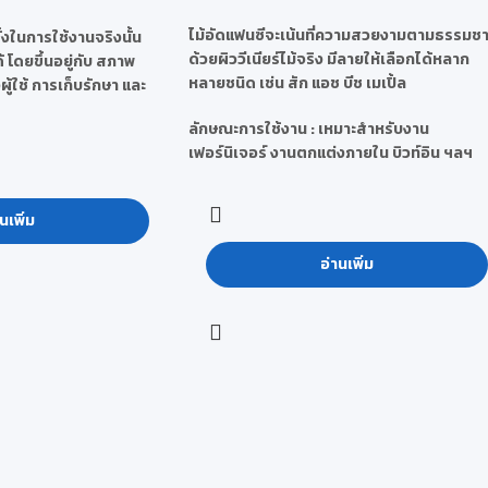
ไม้อัดแฟนซีจะเน้นที่ความสวยงามตามธรรมชา
งในการใช้งานจริงนั้น
ด้วยผิววีเนียร์ไม้จริง มีลายให้เลือกได้หลาก
โดยขึ้นอยู่กับ สภาพ
หลายชนิด เช่น สัก แอช บีช เมเปิ้ล
ู้ใช้ การเก็บรักษา และ
ลักษณะการใช้งาน : เหมาะสำหรับงาน
เฟอร์นิเจอร์ งานตกแต่งภายใน บิวท์อิน ฯลฯ
นเพิ่ม
อ่านเพิ่ม