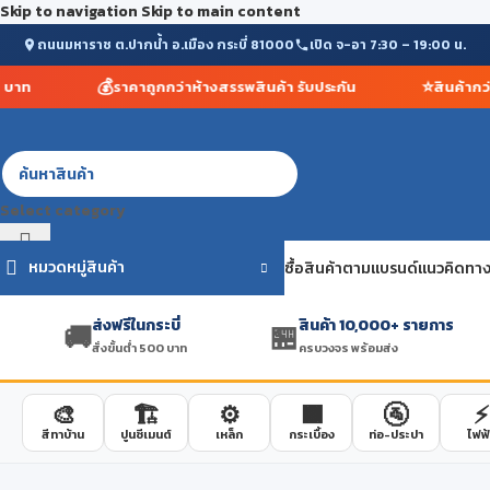
Skip to navigation
Skip to main content
ถนนมหาราช ต.ปากน้ำ อ.เมือง กระบี่ 81000
เปิด จ-อา 7:30 – 19:00 น.
💰
⭐
าท
ราคาถูกกว่าห้างสรรพสินค้า รับประกัน
สินค้ากว่า 
Select category
หมวดหมู่สินค้า
ซื้อสินค้าตามแบรนด์
แนวคิดทาง
ส่งฟรีในกระบี่
สินค้า 10,000+ รายการ
🚚
🏪
สั่งขั้นต่ำ 500 บาท
ครบวงจร พร้อมส่ง
🎨
🏗️
⚙️
🟫
🚰
⚡
สีทาบ้าน
ปูนซีเมนต์
เหล็ก
กระเบื้อง
ท่อ-ประปา
ไฟฟ้