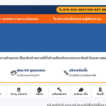
📞 075-623-409 | 091-527-9
🔧
10,000 รายการ พร้อมส่ง
บริการติดตั้งโดยช่างผู้เชี่ยวชาญ
การค้า
แคตตาล็อกสินค้า
สถานที่ตั้งร้าน
เกี่ยวกับเรา
ขอราคาสินค้าโครงการ
bl
ผ่อน 0% ทุกธนาคาร
บริการติดตั้ง
💳
🔧
รับบัตรเครดิตทุกใบ
ช่างผู้เชี่ยวชาญมืออาชีพ
🚪
🏠
🔨
🪵
🚿
า
ประตู-หน้าต่าง
หลังคา
เครื่องมือช่าง
ลามิเนต-พื้น
ห้องน้ำ
หน้าหลัก
/
ไม้ ประตู หน้าต่าง
/
ไม้พื้น
/
ไม้พื้นล