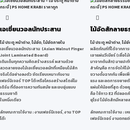
เอเชี่ยนวอลนัทประสาน
ไม้อัดสักลายธ
ไม้ ประตู หน้าต่าง
,
ไม้อัด
,
ไม้อัดภายใน
ไม้ ประตู หน้าต่าง
,
ไม้อั
เอเชี่ยนวอลนัทประสาน (Asian Walnut Finger
ผลิตภัณฑ์ที่ได้จากก
Joint Laminated Board)
เอาแผ่นวีเนียร์ (เยื่อไ
เติมเต็มทุกความคิดสร้างสรรค์ ผสานด้วย
มาจากต้นสัก) มาแปะทับ
ลวดลายของไม้เอเชี่ยนวอลนัทที่เหมือนไม้สัก
สำคัญคือ การจัดให้ไม้
จริงได้อย่างลงตัว ขัดเรียบเหมาะกับงาน
ขวางตั้งฉากกัน เพื่อเ
เฟอร์นิเจอร์ TOP โต๊ะหรือโครงสร้างสไตล์โม
แรง และลดการขยายตั
เดิร์น ที่ต้องการความทันสมัย และอบอุ่นแบบ
แผ่นให้น้อยที่สุด ด้วย
ธรรมชาติ
คือ ใช้กาว E2 ที่ปลอ
ในหนึ่งเดียว
ยุโรป ไม้อัดสักมีหลาย
ลักษณะการใช้งาน : งานเฟอร์นิเจอร์, งาน TOP
ลักษณะการใช้งาน : เ
โต๊ะ
เฟอร์นิเจอร์ งานตกแต่