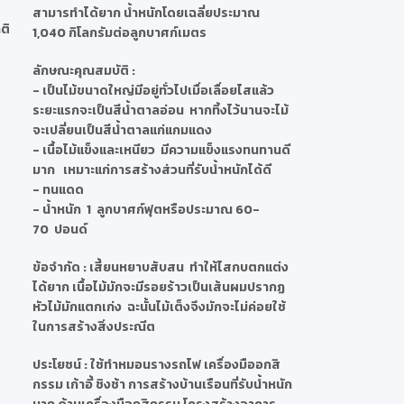
สามารทำได้ยาก น้ำหนักโดยเฉลี่ยประมาณ
ติ
1,040 กิโลกรัมต่อลูกบาศก์เมตร
ลักษณะคุณสมบัติ
:
- เป็นไม้ขนาดใหญ่มีอยู่ทั่วไปเมื่อเลื่อยไสแล้ว
ระยะแรกจะเป็นสีน้ำตาลอ่อน หากทิ้งไว้นานจะไม้
จะเปลี่ยนเป็นสีน้ำตาลแก่แกมแดง
- เนื้อไม้แข็งและเหนียว มีความแข็งแรงทนทานดี
มาก เหมาะแก่การสร้างส่วนที่รับน้ำหนักได้ดี
- ทนแดด
- น้ำหนัก 1 ลูกบาศก์ฟุตหรือประมาณ 60-
70 ปอนด์
ข้อจำกัด
: เสี้ยนหยาบสับสน ทำให้ไสกบตกแต่ง
ได้ยาก เนื้อไม้มักจะมีรอยร้าวเป็นเส้นผมปรากฏ
หัวไม้มักแตกเก่ง ฉะนั้นไม้เต็งจึงมักจะไม่ค่อยใช้
ในการสร้างสิ่งประณีต
ประโยชน์
: ใช้ทำหมอนรางรถไฟ เครื่องมืออกสิ
กรรม เก้าอี้ ชิงช้า การสร้างบ้านเรือนที่รับน้ำหนัก