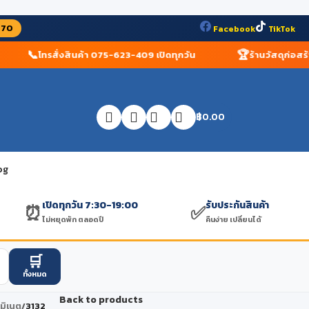
070
Facebook
TikTok
📞
🏆
โทรสั่งสินค้า 075-623-409 เปิดทุกวัน
ร้านวัสดุก่อสร้างอั
฿
0.00
og
เปิดทุกวัน 7:30-19:00
รับประกันสินค้า
⏰
✅
ไม่หยุดพัก ตลอดปี
คืนง่าย เปลี่ยนได้
🛒
ทั้งหมด
Back to products
ามิเนต
/
3132