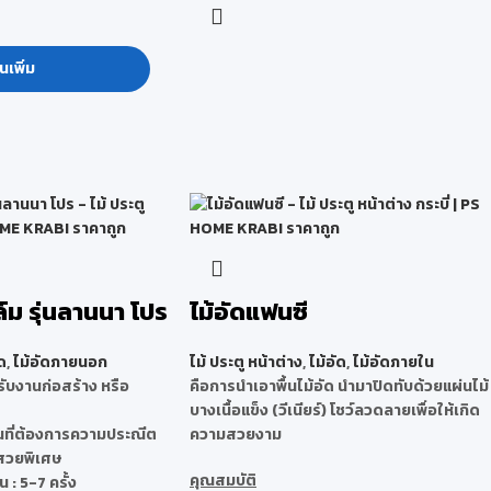
นเพิ่ม
ล์ม รุ่นลานนา โปร
ไม้อัดแฟนซี
ด
,
ไม้อัดภายนอก
ไม้ ประตู หน้าต่าง
,
ไม้อัด
,
ไม้อัดภายใน
ับงานก่อสร้าง หรือ
คือการนำเอาพื้นไม้อัด นำมาปิดทับด้วยแผ่นไม้
บางเนื้อแข็ง (วีเนียร์) โชว์ลวดลายเพื่อให้เกิด
นที่ต้องการความประณีต
ความสวยงาม
สวยพิเศษ
คุณสมบัติ
 : 5-7 ครั้ง