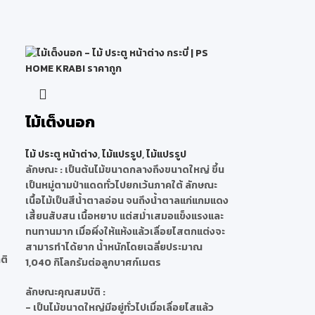
ไม้เต็งนอก
ไม้ ประตู หน้าต่าง
,
ไม้แปรรูป
,
ไม้แปรรูป
ลักษณะ
: เป็นต้นไม้ขนาดกลางถึงขนาดใหญ่ ขึ้น
เป็นหมู่ตามป่าแดดทั่วไปยกเว้นภาคใต้ ลักษณะ
เนื้อไม้เป็นสีน้ำตาลอ่อน จนถึงน้ำตาลแก่แกมแดง
เสี้ยนสับสน เนื้อหยาบ แต่สม่ำเสมอแข็งแรงและ
ทนทานมาก เมื่อผึ่งให้แห้งแล้วเลื่อยไสตกแต่งจะ
สามารทำได้ยาก น้ำหนักโดยเฉลี่ยประมาณ
ติ
1,040 กิโลกรัมต่อลูกบาศก์เมตร
ลักษณะคุณสมบัติ
:
- เป็นไม้ขนาดใหญ่มีอยู่ทั่วไปเมื่อเลื่อยไสแล้ว