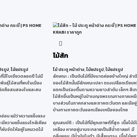
ไม้สัก
ปรรูป
,
ไม้แปรรูป
ไม้ ประตู หน้าต่าง
,
ไม้แปรรูป
,
ไม้แปรรูป
ที่มีใบเขียวตลอดปี ไม่มี
ลักษณะ
: เป็นต้นไม้ที่มีขนาดค่อยข้างใหญ่ ลำต
นธุ์ไม้สนที่พบในเมือง
ของไม้สักนั้นมีลักษณะเปลา ตรงเปลือกเรียบห
ชนิดคือสนสองใบและสน
แตกเป็นร่องตื้นตามความยาวลำต้น เล็กๆ สีเ
ไม้สักขึ้นเป็นหมู่ในป่าเบญจพรรณทางภาคเหน
บางส่วนในภาคกลางและภาคตะวันตก และมีอยู่
บ้างทางภาคตะวันออกเฉียงเหนือของไทย
ื้ออ่อน แม้ว่าความแข็งแรง
มีความแข็งแรงใกล้เคียง
คุณสมบัติ
: เป็นไม้ที่มีคุณภาพดีที่สุด เนื้อไม้มี
ก็ยังจัดให้อยู่ในหมวดไม้
เหลือง หากอยู่นานจะกลายเป็นสีน้ำตาลแก่ มี
กลิ่นหอม มีน้ำมันในตัว มีเสี้ยนตรง เนื้อไม้ห