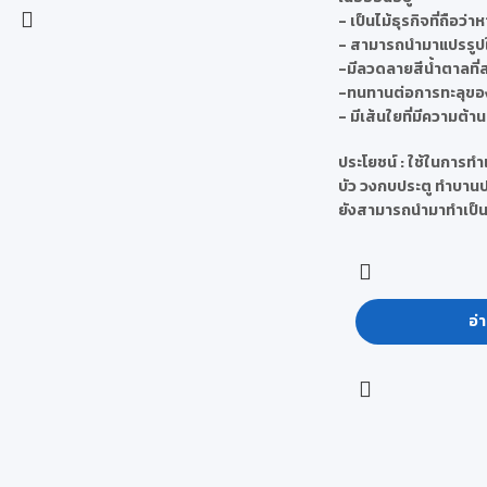
- เป็นไม้ธุรกิจที่ถือว่าห
- สามารถนำมาแปรรูป
-มีลวดลายสีน้ำตาลที
-ทนทานต่อการทะลุของ
- มีเส้นใยที่มีความต้
ประโยชน์
: ใช้ในการทำเฟ
บัว วงกบประตู ทำบานประ
ยังสามารถนำมาทำเป็น
อ่า