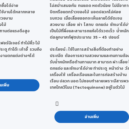
าซื้อได้ง่าย
ไม่สม่ำเสมอกัน ทนแดด หดตัวน้อย ไม่มีอากา
ใช้งานได้หลากหลาย
บิดหรือแตกร้าวของไม้ มอดปลวกไม่ค่อย
่สวยงาม
รบกวน เมื่อเลื่อยออกจะเห็นลายได้ชัดเจน
ไม้
สวยงาม เลื่อย ผ่า ไสกบ ตกแต่ง ชักเงาได้ง
านทานต่อแรงดึงสูง
เป็นไม้ที่ผึ่งและสามารถแห้งได้รวดเร็ว น้ำหนัก
ต่อลูกบาศก์ฟุตประมาณ 35 – 45 ปอนด์
อร์นิเจอร์ ทำไม้คิ้ว ไม้
ตู ทำโต๊ะ เก้าอี้ รวมถึง
ประโยชน์
: ใช้ในการสร้างสิ่งที่ต้องทำอย่าง
งานตกแต่งต่างๆได้
ประณีต ต้องการความสวยงามและทนทานต้อ
รับน้ำหนักหรือต้านทานมาก สามารถ ผ่า เลื่อย
ตกแต่ง และชักเงาได้ง่าย ทำประตู หน้าต่าง วั
เครื่องใช้ เครื่องเรือนและในการก่อสร้างบ้าน
เรือน ปลวก มอด ไม่ชอบทำลายเพราะมีสารพว
นเพิ่ม
เทคโทควิโนน (Tectoquinone) อยู่ในตัวไม้
อ่านเพิ่ม