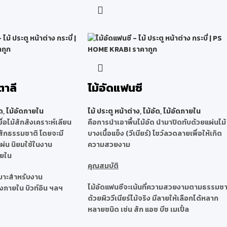
ตาลี
ไม้อัดแฟนซี
ด
,
ไม้อัดภายใน
ไม้ ประตู หน้าต่าง
,
ไม้อัด
,
ไม้อัดภายใน
ยื่อไม้สักสังเคราะห์เลียน
คือการนำเอาพื้นไม้อัด นำมาปิดทับด้วยแผ่นไม้
สักธรรมชาติ โดยจะมี
บางเนื้อแข็ง (วีเนียร์) โชว์ลวดลายเพื่อให้เกิด
่น นิยมใช้ในงาน
ความสวยงาม
ายใน
คุณสมบัติ
หมาะสำหรับงาน
ไม้อัดแฟนซีจะเน้นที่ความสวยงามตามธรรมชา
งภายใน บิวท์อิน ฯลฯ
ด้วยผิววีเนียร์ไม้จริง มีลายให้เลือกได้หลาก
หลายชนิด เช่น สัก แอช บีช เมเปิ้ล