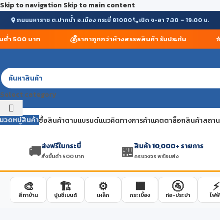
Skip to navigation
Skip to main content
ถนนมหาราช ต.ปากน้ำ อ.เมือง กระบี่ 81000
เปิด จ-อา 7:30 – 19:00 น.
💰
⭐
ต่ำ 500 บาท
ราคาถูกกว่าห้างสรรพสินค้า รับประกัน
สิน
Select category
มวดหมู่สินค้า
ซื้อสินค้าตามแบรนด์
แนวคิดทางการค้า
แคตตาล็อกสินค้า
สถานที
ส่งฟรีในกระบี่
สินค้า 10,000+ รายการ
🚚
🏪
สั่งขั้นต่ำ 500 บาท
ครบวงจร พร้อมส่ง
🎨
🏗️
⚙️
🟫
🚰
⚡
สีทาบ้าน
ปูนซีเมนต์
เหล็ก
กระเบื้อง
ท่อ-ประปา
ไฟฟ้