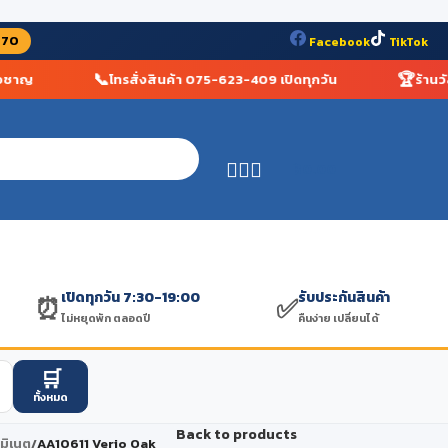
070
Facebook
TikTok
📞
🏆
าญ
โทรสั่งสินค้า 075-623-409 เปิดทุกวัน
ร้านวัสดุก
฿
0.00
เปิดทุกวัน 7:30-19:00
รับประกันสินค้า
⏰
✅
ไม่หยุดพัก ตลอดปี
คืนง่าย เปลี่ยนได้
🛒
ทั้งหมด
Back to products
ามิเนต
/
AA10611 Verio Oak