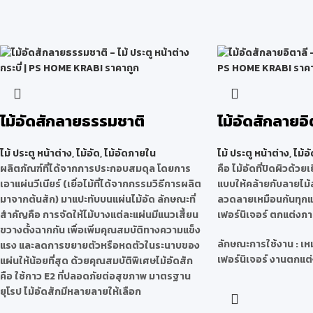
ไม้อัดสักลายธรรมชาติ
ไม้อัดสักลายอิ
ไม้ ประตู หน้าต่าง
,
ไม้อัด
,
ไม้อัดภายใน
ไม้ ประตู หน้าต่าง
,
ไม้อั
ผลิตภัณฑ์ที่ได้จากการประกอบสมดุล โดยการ
คือ ไม้อัดที่ปิดผิวด้วยเ
เอาแผ่นวีเนียร์ (เยื่อไม้ที่ได้จากกรรมวิธีการผลิต
แบบให้คล้ายกับลายไม้
มาจากต้นสัก) มาแปะทับบนแผ่นไม้อัด ลักษณะที่
ลวดลายเหมือนกันทุกแผ
สำคัญคือ การจัดให้ไม้บางแต่ละแผ่นมีแนวเสี้ยน
เฟอร์นิเจอร์ ตกแต่งภ
ขวางตั้งฉากกัน เพื่อเพิ่มคุณสมบัติทางความแข็ง
ลักษณะการใช้งาน : เ
แรง และลดการขยายตัวหรือหดตัวในระนาบของ
เฟอร์นิเจอร์ งานตกแต่
แผ่นให้น้อยที่สุด ด้วยคุณสมบัติพิเศษไม้อัดสัก
คือ ใช้กาว E2 ที่ปลอดภัยต่อสุขภาพ มาตรฐาน
ยุโรป ไม้อัดสักมีหลายลายให้เลือก