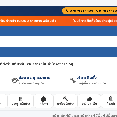
📞 075-623-409 | 091-527-9
🔧
ค้ากว่า 10,000 รายการ พร้อมส่ง
บริการติดตั้งโดยช่างผู้เชี่ยวช
่ตั้งร้าน
เกี่ยวกับเรา
ขอราคาสินค้าโครงการ
blog
ผ่อน 0% ทุกธนาคาร
บริการติดตั้ง
💳
🔧
รับบัตรเครดิตทุกใบ
ช่างผู้เชี่ยวชาญมืออาชีพ
🚪
🏠
🔨
🪵
🚿
า
ประตู-หน้าต่าง
หลังคา
เครื่องมือช่าง
ลามิเนต-พื้น
ห้องน้ำ
หน้าหลัก
/
ไม้ ประตู หน้าต่าง
/
ไม้พื้น
/
ไม้พื้นล