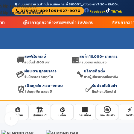
ถนนมหาราช ต.ปากน้ำ อ.เมือง กระบี่ 81000
เปิด จ-อา 7:30 – 19:00 น.
Skip to navigation
📞 075-623-409 | 091-527-9070
Facebook
TikTok
Skip to main content
💰
⭐
บาท
ราคาถูกกว่าห้างสรรพสินค้า รับประกัน
สินค้ากว่า
ส่งฟรีในกระบี่
สินค้า 10,000+ รายการ
🚚
🏪
สั่งขั้นต่ำ 500 บาท
ครบวงจร พร้อมส่ง
ผ่อน 0% ทุกธนาคาร
บริการติดตั้ง
💳
🔧
รับบัตรเครดิตทุกใบ
ช่างผู้เชี่ยวชาญมืออาชีพ
เปิดทุกวัน 7:30-19:00
รับประกันสินค้า
⏰
✅
ไม่หยุดพัก ตลอดปี
คืนง่าย เปลี่ยนได้
🎨
🏗️
⚙️
🟫
🚰
⚡
สีทาบ้าน
ปูนซีเมนต์
เหล็ก
กระเบื้อง
ท่อ-ประปา
ไฟฟ้า
Click to enlarge