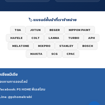
🏷️ แบรนด์ชั้นนำที่เราจำหน่าย
TOA
JOTUN
BEGER
NIPPON PAINT
HAFELE
COLT
LANNA
TURBO
APH
MELATONE
MIXPRO
STANLEY
BOSCH
MAKITA
SCG
CPAC
ซเชียลมีเดีย
อบถามทารออนไลน์
facebook: PS HOME พีเอสโฮม
Line: @pshomekrabi