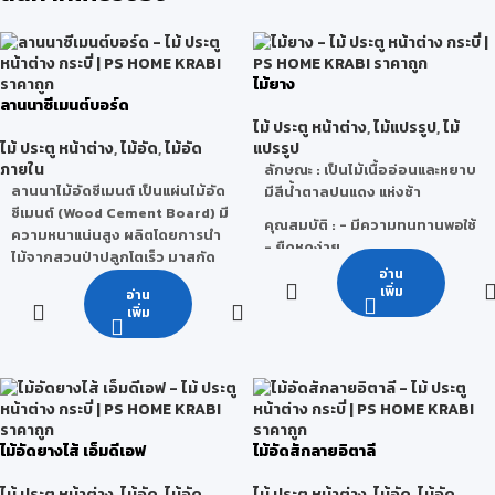
ไม้ยาง
ลานนาซีเมนต์บอร์ด
ไม้ ประตู หน้าต่าง
,
ไม้แปรรูป
,
ไม้
ไม้ ประตู หน้าต่าง
,
ไม้อัด
,
ไม้อัด
แปรรูป
ภายใน
ลักษณะ
: เป็นไม้เนื้ออ่อนและหยาบ
ลานนาไม้อัดซีเมนต์ เป็นแผ่นไม้อัด
มีสีน้ำตาลปนแดง แห่งช้า
ซีเมนต์ (Wood Cement Board) มี
คุณสมบัติ
: - มีความทนทานพอใช้
ความหนาแน่นสูง ผลิตโดยการนำ
- ยืดหดง่าย
ไม้จากสวนป่าปลูกโตเร็ว มาสกัด
- เลื่อย ไส ผ่าง่าย
อ่าน
เป็นชิ้นขนาดเล็กผสมกับปูนซีเมนต์
- ไม้บิดงอตามสภาพภูมิอากาศ
เพิ่ม
อ่าน
ปอร์ตแลนด์คุณภาพสูง จากนั้นทำ
เพิ่ม
มาขึ้นรูปและอัดด้วยแรงดันสูง จน
ข้อจำกัด
: เสี้ยนมักจะฉีกติดกันเป็น
เป็นเนื้อเดียวกันทั้งแผ่น
ขลุยออกมา ทำให้ขัดหรือทาน้ำมัน
ไม่ค่อยดี ถ้าไสตอนไม้สด ๆ อยู่จะ
ลานนาซีเมนต์บอร์ดผ่านการ
ไม่เรียบดีนัก หากใช้ในการก่อสร้าง
รับรองมาตรฐานคุณภาพ
จะรับน้ำหนักมากๆไม่ได้ ใช้ในที่ต้อง
ISO9001:2008 และผ่านการ
ตากแดตากฝนไม่ได้แต่ถ้าทาสี
รับรองมาตรฐานอุตสาหกรรมไทย
ไม้อัดยางไส้ เอ็มดีเอฟ
ไม้อัดสักลายอิตาลี
น้ำมันป้องกันไว้ น้ำหนักต่อ 1
มอก. 878-2537 และมาตรฐาน
ลูกบาศก์ฟุตประมาณ 40-50
ISO14001:2004 จึงสามารถมั่นใจ
ไม้ ประตู หน้าต่าง
,
ไม้อัด
,
ไม้อัด
ไม้ ประตู หน้าต่าง
,
ไม้อัด
,
ไม้อัด