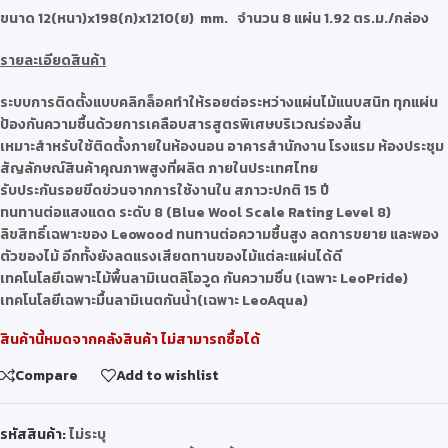
ขนาด 12(หนา)x198(ก)x1210(ย) mm. จำนวน 8 แผ่น 1.92 ตร.ม./กล่อง
รายละเอียดสินค้า
ระบบการติดตั้งแบบคลิกล็อคทำให้รอยต่อระหว่างแผ่นไม้แนบสนิท ทุกแผ่น
ป้องกันความชื้นด้วยการเคลือบสารสูตรพิเศษบริเวณร่องลิ้น
เหมาะสำหรับใช้ติดตั้งภายในห้องนอน อาคารสำนักงาน โรงแรม ห้องประชุม
สัญลักษณ์สินค้าคุณภาพสูงที่ผลิต ภายในประเทศไทย
รับประกันรอยขีดข่วนจากการใช้งานใน สภาวะปกติ 15 ปี
ทนทานต่อแสงแดด ระดับ 8 (Blue Wool Scale Rating Level 8)
ลิขสิทธิ์เฉพาะของ Leowood ทนทานต่อความชื้นสูง ลดการขยาย และพอง
ตัวของไม้ อีกทั้งยังลดแรงเสียดทานของไม้แต่ละแผ่นได้ดี
เทคโนโลยีเฉพาะไม้พื้นลามิเนตลิโอวูด กันความชื่น (เฉพาะ LeoPride)
เทคโนโลยีเฉพาะมื้นลามิเนตกันน้ำ(เฉพาะ LeoAqua)
สินค้านี้หมดจากคลังสินค้า ไม่สามารถซื้อได้
Compare
Add to wishlist
รหัสสินค้า:
ไม่ระบุ