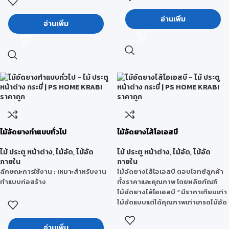
กระบวนการผลิต
: Co-
- ไม้บิดงอตามสภาพภูมิอากาศ
ExtrusionProcess(โค-เอ็กซ์ทรูชั่น)
อ่านเพิ่ม
ข้อจำกัด
: เสี้ยนมักจะฉีกติดกันเป็นข
อ่านเพิ่ม
–การรีดร่วมทำให้ผิวหน้าของแผ่น PVC
ลุยออกมา ทำให้ขัดหรือทาน้ำมันไม่
มีความแข็งพิเศษ
ค่อยดี ถ้าไสตอนไม้สด ๆ อยู่จะไม่เรียบ
คุณสมบัติ
: ไม่บวมน้ำ ทนปลวก ทน
ดีนัก หากใช้ในการก่อสร้างจะรับน้ำ
เชื้อราและมอด ไม่เป็นเชื้อไฟ น้ำหนัก
หนักมากๆไม่ได้ ใช้ในที่ต้องตากแดตาก
เบา และเป็นมิตรกับสิ่งแวดล้อม
ฝนไม่ได้แต่ถ้าทาสีน้ำมันป้องกันไว้ น้ำ
หนักต่อ 1 ลูกบาศก์ฟุตประมาณ 40-
ลักษณะการใช้งาน
: สามารถใช้ได้ทั้ง
50 ปอนด์ ก็จะสามารถอยู่ได้
ภายในและภายนอกเช่น งานฉลุ CNC
,งานทำสี ไฮกรอส, งานป้ายโฆษณา
ประโยชน์
: ใช้ทำบ้านเรือน,เครื่องเรือน
,เฟอร์นิเจอร์กันน้ำ, ห้องน้ำ, ชุดห้อง
เฉพาะที่มีราคาถูก ๆ สร้างบ้านใช้ทำฝา
ครัว, ห้องซาวน่า, ห้อง Lab,ผนังกั้น
ทำฝ้าหรือส่วนที่ไม่ต้องรับน้ำหนัก
ไม้อัดยางทำแบบทั่วไป
ไม้อัดยางไส้โอเอสบี
ห้อง, ฝ้าเพดาน, ประตูพีวีซี, คิ้ว-บัว
นิยมใช้กันเพราะราคาถูกและหาง่าย
เป็นต้น
ไม้ ประตู หน้าต่าง
,
ไม้อัด
,
ไม้อัด
ไม้ ประตู หน้าต่าง
,
ไม้อัด
,
ไม้อัด
ภายใน
ภายใน
ลักษณะการใช้งาน :
เหมาะสำหรับงาน
ไม้อัดยางไส้โอเอสบี ตอบโจทย์ลูกค้า
ทำแบบก่อสร้าง
ทั้งราคาและคุณภาพ โดยผลิตภัณฑ์
ไม้อัดยางไส้โอเอสบี
“
มีราคาเทียบเท่า
ไม้อัดแบบแต่ได้คุณภาพเท่าเกรดไม้อัด
ยางเฟอร์นิเจอร์ ”
โดยมีขนาดความ
หนา 10 มม.และ 15 มม. โดยปัจจุบันเรา
อ่านเพิ่ม