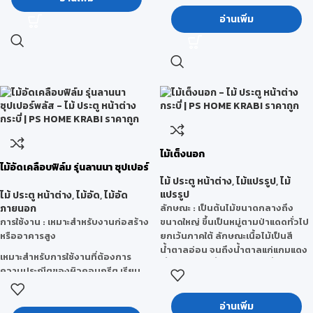
มีรุ่นพิเศษ
“ไม้อัดยางไส้โอเอสบี รุ่นทน
อ่านเพิ่ม
ชื้น”
เพื่อใช้ในงานเฟอร์นิเจอร์ในสภาวะ
เปียกชื้น
ลักษณะการใช้งาน :
เหมาะสำหรับงาน
เฟอร์นิเจอร์ และงานตกแต่งต่างๆ
คุณสมบัติ :
มีผิวหน้าเรียบง่ายต่อการ
ทำสี และงานปิดผิวต่างๆ
ไม้เต็งนอก
ไม้อัดเคลือบฟิล์ม รุ่นลานนา ซุปเปอร์
พลัส
ไม้ ประตู หน้าต่าง
,
ไม้แปรรูป
,
ไม้
แปรรูป
ไม้ ประตู หน้าต่าง
,
ไม้อัด
,
ไม้อัด
ภายนอก
ลักษณะ
: เป็นต้นไม้ขนาดกลางถึง
การใช้งาน : เหมาะสำหรับงานก่อสร้าง
ขนาดใหญ่ ขึ้นเป็นหมู่ตามป่าแดดทั่วไป
หรืออาคารสูง
ยกเว้นภาคใต้ ลักษณะเนื้อไม้เป็นสี
น้ำตาลอ่อน จนถึงน้ำตาลแก่แกมแดง
เหมาะสำหรับการใช้งานที่ต้องการ
เสี้ยนสับสน เนื้อหยาบ แต่สม่ำเสมอ
ความประณีตของผิวคอนกรีต เรียบ
แข็งแรงและทนทานมาก เมื่อผึ่งให้แห้ง
สวยพิเศษ
แล้วเลื่อยไสตกแต่งจะสามารทำได้ยาก
จำนวนครั้งในการใช้งาน : 15-25 ครั้ง
อ่านเพิ่ม
น้ำหนักโดยเฉลี่ยประมาณ 1,040