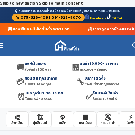
Skip to navigation
Skip to main content
ถนนมหาราช ต.ปากน้ำ อ.เมือง กระบี่ 81000
เปิด จ-อา 7:30 – 19:00 น.
📞 075-623-409 | 091-527-9070
Facebook
TikTok
🚚
💰
ส่งฟรีในกระบี่ สั่งขั้นต่ำ 500 บาท
ราคาถูกกว่าห้างสรรพสิน
ส่งฟรีในกระบี่
สินค้า 10,000+ รายการ
🚚
🏪
สั่งขั้นต่ำ 500 บาท
ครบวงจร พร้อมส่ง
ผ่อน 0% ทุกธนาคาร
บริการติดตั้ง
💳
🔧
รับบัตรเครดิตทุกใบ
ช่างผู้เชี่ยวชาญมืออาชีพ
เปิดทุกวัน 7:30-19:00
รับประกันสินค้า
⏰
✅
ไม่หยุดพัก ตลอดปี
คืนง่าย เปลี่ยนได้
🎨
🏗️
⚙️
🟫
🚰
⚡
สีทาบ้าน
ปูนซีเมนต์
เหล็ก
กระเบื้อง
ท่อ-ประปา
ไฟฟ้า