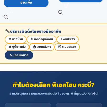
อ่านเพิ่ม
***หมายเหตุ จำนวนครั้งในการใช้งาน
กิโลกรัมต่อลูกบาศก์เมตร
จริงนั้นสามารถเปลี่ยนแปลงได้ โดยขึ้น
ลักษณะคุณสมบัติ
:
อยู่กับ สภาพแวดล้อม วิธีใช้งานของผู้
- เป็นไม้ขนาดใหญ่มีอยู่ทั่วไปเมื่อเลื่อย
ใช้ การเก็บรักษา และสภาวะอากาศ
ไสแล้วระยะแรกจะเป็นสีน้ำตาล
อ่อน หากทิ้งไว้นานจะไม้จะเปลี่ยนเป็น
สีน้ำตาลแก่แกมแดง
🔧
บริการติดตั้งโดยช่างมืออาชีพ
- เนื้อไม้แข็งและเหนียว มีความแข็ง
แรงทนทานดีมาก เหมาะแก่การสร้าง
🎨 ทาสีบ้าน
🚿 ติดตั้งสุขภัณฑ์
⚡ งานไฟฟ้า
ส่วนที่รับน้ำหนักได้ดี
🪵 ปูพื้น-ผนัง
🏠 งานหลังคา
🚰 ระบบประปา
- ทนแดด
- น้ำหนัก 1 ลูกบาศก์ฟุตหรือประมาณ
📞 โทรนัดช่าง
60-70 ปอนด์
ข้อจำกัด
: เสี้ยนหยาบสับสน ทำให้ไส
กบตกแต่งได้ยาก เนื้อไม้มักจะมีรอย
ร้าวเป็นเส้นผมปรากฏหัวไม้มักแตก
เก่ง ฉะนั้นไม้เต็งจึงมักจะไม่ค่อยใช้ใน
ทำไมต้องเลือก พีเอสโฮม กระบี่?
การสร้างสิ่งประณีต
ประโยชน์
: ใช้ทำหมอนรางรถไฟ เครื่อง
ร้านวัสดุก่อสร้างครบวงจรอันดับ 1 ของกระบี่ ที่คุณไว้วางใจได้
มืออกสิกรรม เก้าอี้ ชิงช้า การสร้าง
บ้านเรือนที่รับน้ำหนักมาก ด้ามเครื่อง
มือกสิกรรม โครงสร้างอาคาร เช่น ตง