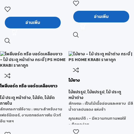
Extrusion (การรีดร่วม) ทำให้แผ่นพีวีซี
เหมือนไม้สักจริงได้อย่างลงตัว ขัด
นี้มีลักษณะผิวหน้าหน้าแข็งพิเศษบวก
เรียบเหมาะกับงานเฟอร์นิเจอร์ TOP
กับโดยนำเทคโนโลยีพลาสวู้ดที่เป็น
อ่านเพิ่ม
โต๊ะหรือโครงสร้างสไตล์โมเดิร์น ที่
อ่านเพิ่ม
มิตรกับสิ่งแวดล้อม ได้รับมาตรฐาน
ต้องการความทันสมัย และอบอุ่นแบบ
Green Label จากประเทศสิงคโปร์
ธรรมชาติ
สำหรับใช้ทดแทนแผ่นไม้ธรรมชาติได้
ในหนึ่งเดียว
อย่างสมบูรณ์แบบ ทุกชิ้นงานสามารถ
ลักษณะการใช้งาน : งานเฟอร์นิเจอร์,
ตกแต่งภายในและภายนอกพร้อมมา
งาน TOP โต๊ะ
ตอบโจทย์กลุ่มลูกค้าและผู้อยู่อาศัยได้
มีส่วนร่วมในการอนุรักษ์สิ่งแวดล้อม
และได้ใช้ชีวิตที่สมดุล
จุดเด่น คือ มีผิวหน้าแข็งพิเศษ
• ผิวเรียบ ทำงานง่าย จบงานเรียบร้อย
ไม้ยาง
คุณภาพและขนาดได้มาตรฐาน
โพลีบอร์ด หรือ บอร์ดเคลือบขาว
• สามารถทำฉลุ /ไดคัตได้
ไม้แปรรูป
,
ไม้แปรรูป
,
ไม้ ประตู
• พิมพ์สีและทำสีบนแผ่นพลาสวู้ดได้
ไม้ ประตู หน้าต่าง
,
ไม้อัด
,
ไม้อัด
หน้าต่าง
• ผ่านการรับรองการเป็นมิตรกับสิ่ง
ภายใน
ลักษณะ
: เป็นไม้เนื้ออ่อนและหยาบ มีสี
แวดล้อม มาตรฐาน Green Label
ลักษณะการใช้งาน : เหมาะสำหรับงาน
น้ำตาลปนแดง แห่งช้า
จากสถาบันประเทศสิงคโปร์
เฟอร์นิเจอร์, งานตกแต่งภายใน บิวท์
• ผ่านการรับรองมาตรฐาน Lead
คุณสมบัติ
: - มีความทนทานพอใช้
อิน ฯลฯ
Free(ปลอดจากสารตะกั่ว) และจาก
- ยืดหดง่าย
สารระเหยที่เป็นพิษในอากาศ ( VOCs)
- เลื่อย ไส ผ่าง่าย