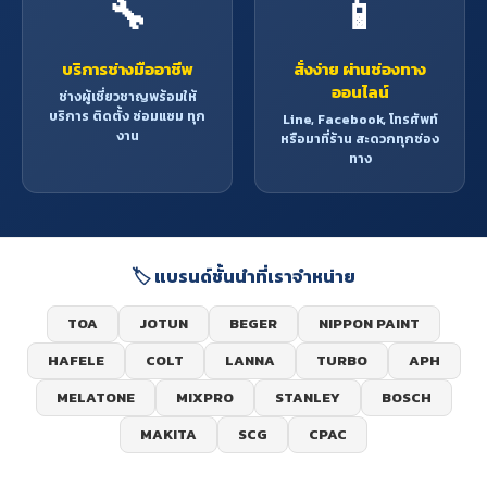
🔧
📱
บริการช่างมืออาชีพ
สั่งง่าย ผ่านช่องทาง
ออนไลน์
ช่างผู้เชี่ยวชาญพร้อมให้
บริการ ติดตั้ง ซ่อมแซม ทุก
Line, Facebook, โทรศัพท์
งาน
หรือมาที่ร้าน สะดวกทุกช่อง
ทาง
🏷️ แบรนด์ชั้นนำที่เราจำหน่าย
TOA
JOTUN
BEGER
NIPPON PAINT
HAFELE
COLT
LANNA
TURBO
APH
MELATONE
MIXPRO
STANLEY
BOSCH
MAKITA
SCG
CPAC