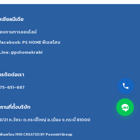
ซเชียลมีเดีย
อบถามทารออนไลน์
facebook: PS HOME พีเอสโฮม
Line: @pshomekrabi
ทรติดต่อเรา
75-651-687
ถานที่ตั้งบริษัท
LINE
8/21 ถ.วัชระ ต.กระบี่ใหญ่ อ.เมือง จ.กระบี่ 81000
พีเอสโฮม
1993 CREATED BY
Poonsiri Group