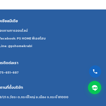
ซเชียลมีเดีย
อบถามทารออนไลน์
facebook: PS HOME พีเอสโฮม
Line: @pshomekrabi
ทรติดต่อเรา
75-651-687
ถานที่ตั้งบริษัท
LINE
8/21 ถ.วัชระ ต.กระบี่ใหญ่ อ.เมือง จ.กระบี่ 81000