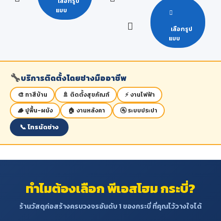
เลือกรูป
แบบ
เลือกรูป
แบบ
🔧
บริการติดตั้งโดยช่างมืออาชีพ
🎨 ทาสีบ้าน
🚿 ติดตั้งสุขภัณฑ์
⚡ งานไฟฟ้า
🪵 ปูพื้น-ผนัง
🏠 งานหลังคา
🚰 ระบบประปา
📞 โทรนัดช่าง
ทำไมต้องเลือก พีเอสโฮม กระบี่?
ร้านวัสดุก่อสร้างครบวงจรอันดับ 1 ของกระบี่ ที่คุณไว้วางใจได้