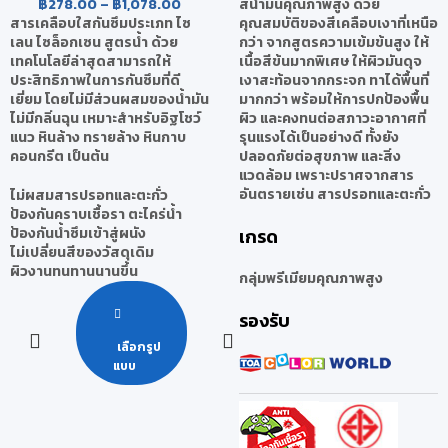
สีน้ำมันคุณภาพสูง ด้วย
฿
278.00
–
฿
1,078.00
คุณสมบัติของสีเคลือบเงาที่เหนือ
สารเคลือบใสกันซึมประเภท ไซ
กว่า จากสูตรความเข้มข้นสูง ให้
เลน ไซล็อกเซน สูตรน้ำ ด้วย
เนื้อสีข้นมากพิเศษ ให้ผิวมันดุจ
เทคโนโลยีล่าสุดสามารถให้
เงาสะท้อนจากกระจก ทาได้พื้นที่
ประสิทธิภาพในการกันซึมที่ดี
มากกว่า พร้อมให้การปกป้องพื้น
เยี่ยม โดยไม่มีส่วนผสมของน้ำมัน
ผิว และคงทนต่อสภาวะอากาศที่
ไม่มีกลิ่นฉุน เหมาะสำหรับอิฐโชว์
รุนแรงได้เป็นอย่างดี ทั้งยัง
แนว หินล้าง ทรายล้าง หินกาบ
ปลอดภัยต่อสุขภาพ และสิ่ง
คอนกรีต เป็นต้น
แวดล้อม เพราะปราศจากสาร
อันตรายเช่น สารปรอทและตะกั่ว
ไม่ผสมสารปรอทและตะกั่ว
ป้องกันคราบเชื้อรา ตะไคร่น้ำ
เกรด
ป้องกันน้ำซึมเข้าสู่ผนัง
ไม่เปลี่ยนสีของวัสดุเดิม
ผิวงานทนทานนานขึ้น
กลุ่มพรีเมียมคุณภาพสูง
รองรับ
เลือกรูป
แบบ