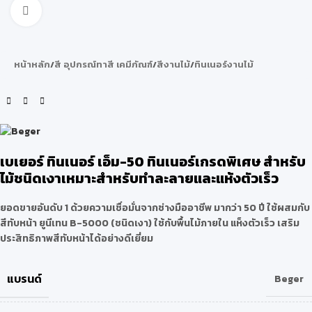
Click to enlarge
หน้าหลัก
/
สี อุปกรณ์ทาสี เคมีภัณฑ์
/
สีงานไม้
/
ทินเนอร์งานไม้
เบเยอร์ ทินเนอร์ เอ็ม-50 ทินเนอร์เกรดพิเศษ สำหรับ
ไม้ชนิดเงาเหมาะสำหรับทำละลายและแห้งตัวเร็ว
ยอดขายอันดับ 1 ด้วยความเชื่อมั่นจากช่างมืออาชีพ มากว่า 50 ปี ใช้ผสมกับ
สีทับหน้า ยูนีเทน B-5000 (ชนิดเงา) ใช้กับพื้นไม้ภายใน แห็งตัวเร็ว เสริม
ประสิทธิภาพสีทับหน้าได้อย่างดีเยี่ยม
แบรนด์
Beger