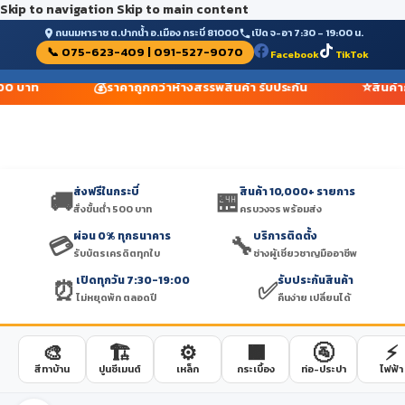
Skip to navigation
Skip to main content
ถนนมหาราช ต.ปากน้ำ อ.เมือง กระบี่ 81000
เปิด จ-อา 7:30 – 19:00 น.
📞 075-623-409 | 091-527-9070
Facebook
TikTok
💰
⭐
 500 บาท
ราคาถูกกว่าห้างสรรพสินค้า รับประกัน
สินค้า
ส่งฟรีในกระบี่
สินค้า 10,000+ รายการ
🚚
🏪
สั่งขั้นต่ำ 500 บาท
ครบวงจร พร้อมส่ง
ผ่อน 0% ทุกธนาคาร
บริการติดตั้ง
💳
🔧
รับบัตรเครดิตทุกใบ
ช่างผู้เชี่ยวชาญมืออาชีพ
เปิดทุกวัน 7:30-19:00
รับประกันสินค้า
⏰
✅
ไม่หยุดพัก ตลอดปี
คืนง่าย เปลี่ยนได้
🎨
🏗️
⚙️
🟫
🚰
⚡
สีทาบ้าน
ปูนซีเมนต์
เหล็ก
กระเบื้อง
ท่อ-ประปา
ไฟฟ้า