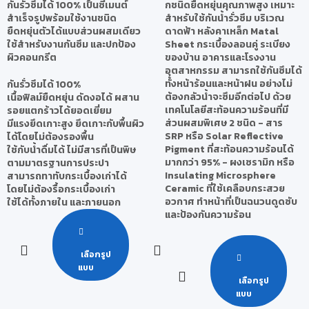
กันรั่วซึมได้ 100% เป็นซีเมนต์
กชนิดยืดหยุ่นคุณภาพสูง เหมาะ
สำเร็จรูปพร้อมใช้งานชนิด
สำหรับใช้กันน้ำรั่วซึม บริเวณ
ยืดหยุ่นตัวได้แบบส่วนผสมเดียว
ดาดฟ้า หลังคาเหล็ก Matal
ใช้สำหรับงานกันซึม และปกป้อง
Sheet กระเบื้องลอนคู่ ระเบียง
ผิวคอนกรีต
ของบ้าน อาคารและโรงงาน
อุตสาหกรรม สามารถใช้กันซึมได้
ทั้งหน้าร้อนและหน้าฝน อย่างไม่
กันรั่วซึมได้ 100%
ต้องกลัวน้ำจะซึมอีกต่อไป ด้วย
เนื้อฟิลม์ยืดหยุ่น ดัดงอได้ ผสาน
เทคโนโลยีสะท้อนความร้อนที่มี
รอยแตกร้าวได้ยอดเยี่ยม
ส่วนผสมพิเศษ 2 ชนิด - สาร
มีแรงยึดเกาะสูง ยึดเกาะกับพื้นผิว
SRP หรือ Solar Reflective
ได้โดยไม่ต้องรองพื้น
Pigment ที่สะท้อนความร้อนได้
ใช้กับน้ำดื่มได้ ไม่มีสารที่เป็นพิษ
มากกว่า 95% - ผงเซรามิก หรือ
ตามมาตรฐานการประปา
Insulating Microsphere
สามารถทาทับกระเบื้องเก่าได้
Ceramic ที่ใช้เคลือบกระสวย
โดยไม่ต้องรื้อกระเบื้องเก่า
อวกาศ ทำหน้าที่เป็นฉนวนดูดซับ
ใช้ได้ทั้งภายใน และภายนอก
และป้องกันความร้อน
เลือกรูป
แบบ
เลือกรูป
แบบ