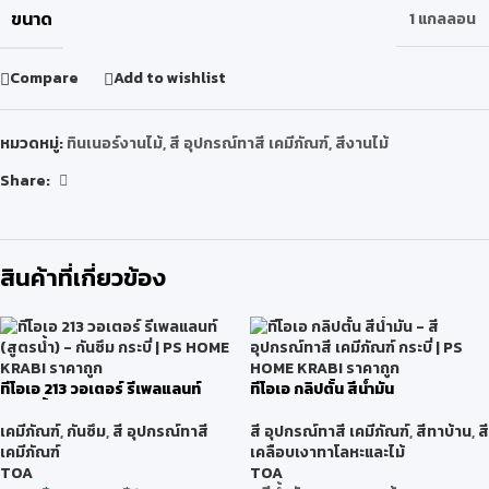
ขนาด
1 แกลลอน
Compare
Add to wishlist
หมวดหมู่:
ทินเนอร์งานไม้
,
สี อุปกรณ์ทาสี เคมีภัณฑ์
,
สีงานไม้
Share:
สินค้าที่เกี่ยวข้อง
ทีโอเอ 213 วอเตอร์ รีเพลแลนท์
ทีโอเอ กลิปตั้น สีน้ำมัน
(สูตรน้ำ)
สี อุปกรณ์ทาสี เคมีภัณฑ์
,
สีทาบ้าน
,
สี
เคมีภัณฑ์
,
กันซึม
,
สี อุปกรณ์ทาสี
เคลือบเงาทาโลหะและไม้
เคมีภัณฑ์
TOA
TOA