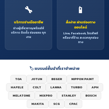
🔧
📱
บริการช่างมืออาชีพ
สั่งง่าย ผ่านช่องทาง
ออนไลน์
ช่างผู้เชี่ยวชาญพร้อมให้
บริการ ติดตั้ง ซ่อมแซม ทุก
Line, Facebook, โทรศัพท์
งาน
หรือมาที่ร้าน สะดวกทุกช่อง
ทาง
🏷️ แบรนด์ชั้นนำที่เราจำหน่าย
TOA
JOTUN
BEGER
NIPPON PAINT
HAFELE
COLT
LANNA
TURBO
APH
MELATONE
MIXPRO
STANLEY
BOSCH
MAKITA
SCG
CPAC