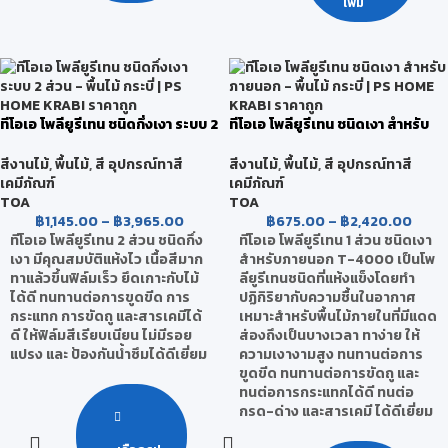
เพิ่ม
ทีโอเอ โพลียูรีเทน ชนิดกึ่งเงา ระบบ 2
ทีโอเอ โพลียูรีเทน ชนิดเงา สำหรับ
ส่วน
ภายนอก
สีงานไม้
,
พื้นไม้
,
สี อุปกรณ์ทาสี
สีงานไม้
,
พื้นไม้
,
สี อุปกรณ์ทาสี
เคมีภัณฑ์
เคมีภัณฑ์
TOA
TOA
฿
1,145.00
–
฿
3,965.00
฿
675.00
–
฿
2,420.00
ทีโอเอ โพลียูรีเทน 2 ส่วน ชนิดกึ่ง
ทีโอเอ โพลียูรีเทน 1 ส่วน ชนิดเงา
เงา มีคุณสมบัติแห้งไว เนื้อสีมาก
สำหรับภายนอก T-4000 เป็นโพ
ทาแล้วขึ้นฟิล์มเร็ว ยึดเกาะกับไม้
ลียูรีเทนชนิดที่แห้งแข็งโดยทำ
ได้ดี ทนทานต่อการขูดขีด การ
ปฏิกิริยากับความชื้นในอากาศ
กระแทก การขัดถู และสารเคมีได้
เหมาะสำหรับพื้นไม้ภายในที่มีแดด
ดี ให้ฟิล์มสีเรียบเนียน ไม่มีรอย
ส่องถึงเป็นบางเวลา ทาง่าย ให้
แปรง และ ป้องกันน้ำซึมได้ดีเยี่ยม
ความเงางามสูง ทนทานต่อการ
ขูดขีด ทนทานต่อการขัดถู และ
ทนต่อการกระแทกได้ดี ทนต่อ
กรด-ด่าง และสารเคมี ได้ดีเยี่ยม