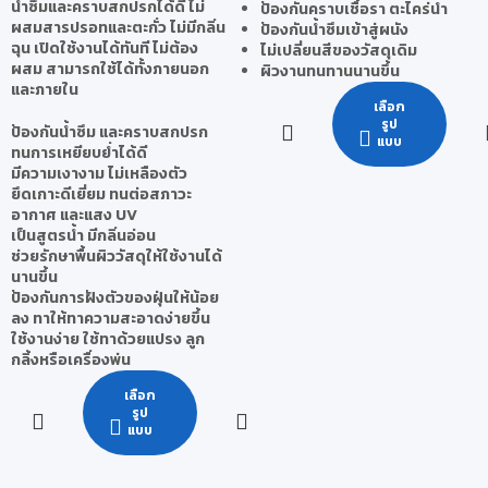
น้ำซึมและคราบสกปรกได้ดี ไม่
ป้องกันคราบเชื้อรา ตะไคร่น้ำ
ผสมสารปรอทและตะกั่ว ไม่มีกลิ่น
ป้องกันน้ำซึมเข้าสู่ผนัง
ฉุน เปิดใช้งานได้ทันที ไม่ต้อง
ไม่เปลี่ยนสีของวัสดุเดิม
ผสม สามารถใช้ได้ทั้งภายนอก
ผิวงานทนทานนานขึ้น
และภายใน
เลือก
รูป
ป้องกันน้ำซึม และคราบสกปรก
แบบ
ทนการเหยียบย่ำได้ดี
มีความเงางาม ไม่เหลืองตัว
ยึดเกาะดีเยี่ยม ทนต่อสภาวะ
อากาศ และแสง UV
เป็นสูตรน้ำ มีกลิ่นอ่อน
ช่วยรักษาพื้นผิววัสดุให้ใช้งานได้
นานขึ้น
ป้องกันการฝังตัวของฝุ่นให้น้อย
ลง ทาให้ทาความสะอาดง่ายขึ้น
ใช้งานง่าย ใช้ทาด้วยแปรง ลูก
กลิ้งหรือเครื่องพ่น
เลือก
รูป
แบบ