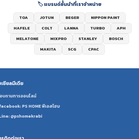
🏷️ แบรนด์ชั้นนำที่เราจำหน่าย
TOA
JOTUN
BEGER
NIPPON PAINT
HAFELE
COLT
LANNA
TURBO
APH
MELATONE
MIXPRO
STANLEY
BOSCH
MAKITA
SCG
CPAC
ซเชียลมีเดีย
อบถามทารออนไลน์
facebook: PS HOME พีเอสโฮม
Line: @pshomekrabi
ทรติดต่อเรา