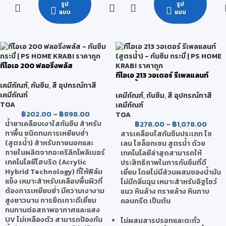
รูป
รูป
แบบ
แบบ
ทีโอเอ 200 ฟลอริ่งพลัส
ทีโอเอ 213 วอเตอร์ รีเพลแลนท์
(สูตรน้ำ)
เคมีภัณฑ์
,
กันซึม
,
สี อุปกรณ์ทาสี
เคมีภัณฑ์
เคมีภัณฑ์
,
กันซึม
,
สี อุปกรณ์ทาสี
TOA
เคมีภัณฑ์
฿
202.00
–
฿
898.00
TOA
น้ำยาเคลือบเงาใสกันซึม สำหรับ
฿
278.00
–
฿
1,078.00
ทาพื้น ชนิดทนการเหยียบย่ำ
สารเคลือบใสกันซึมประเภท ไซ
(สูตรน้ำ) สำหรับภายนอกและ
เลน ไซล็อกเซน สูตรน้ำ ด้วย
ภายในผลิตจากอะคริลิกโพลิเมอร์
เทคโนโลยีล่าสุดสามารถให้
เทคโนโลยีไฮบริด (Acrylic
ประสิทธิภาพในการกันซึมที่ดี
Hybrid Technology) ที่ให้ฟิล์ม
เยี่ยม โดยไม่มีส่วนผสมของน้ำมัน
แข็ง เหมาะสำหรับเคลือบพื้นผิวที่
ไม่มีกลิ่นฉุน เหมาะสำหรับอิฐโชว์
ต้องการเหยียบย่ำ มีความเงางาม
แนว หินล้าง ทรายล้าง หินกาบ
สูงยาวนาน การยึดเกาะดีเยี่ยม
คอนกรีต เป็นต้น
ทนทานต่อสภาพอากาศและแสง
UV ไม่เหลืองตัว สามารถป้องกัน
ไม่ผสมสารปรอทและตะกั่ว