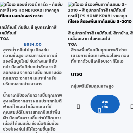
ทีโอเอ มอยส์เจอร์ การ์ด
ทีโอเอ สีรองพื้นเทากันสนิม G-2010
เคมีภัณฑ์
,
กันซึม
,
สี อุปกรณ์ทาสี
เคมีภัณฑ์
สี อุปกรณ์ทาสี เคมีภัณฑ์
,
สีทาบ้าน
,
สี
TOA
เคลือบเงาทาโลหะและไม้
฿
934.00
TOA
สูตรน้ำ กลิ่นไม่ฉุน ป้องกัน
สีรองพื้นกันสนิมคุณภาพดี ช่วย
ความชื้นสูง เสริมการยึดเกาะสี
เสริมการยึดเกาะพื้นผิวโลหะ ก่อน
รองพื้นปูนใหม่ กันด่างและสีทับ
ที่จะทาด้วยสีเคลือบเงา ทีโอเอ
หน้า ป้องกันสีทับหน้าซีดจาง สี
ลอกล่อน จากความชื้น ทนทานต่อ
เกรด
ทุกสภาวะอากาศ เหมาะสำหรับ
บริเวณชายล่างอาคาร
กลุ่มพรีเมียมคุณภาพสูง
น้ำยาเคมีป้องกันความชื้นคุณภาพ
สูง ผลิตจากสารผสมประเภทโมดิ
อ่าน
ฟายด์ไซเลน ไซล็อกเซน ที่มี
เพิ่ม
คุณสมบัติในการแทรกซึมเข้าพื้น
ผิว ป้องกันความชื้น ทำให้ยึดเกาะ
เนื้อสีได้แน่นขึ้น ซึ่งเนื้อฟิล์มนี้จะ
ช่วยป้องกันไม่ให้ความชื้นหรือ