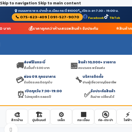
Skip to navigation
Skip to main content
ถนนมหาราช ต.ปากน้ำ อ.เมือง กระบี่ 81000
เปิด จ-อา 7:30 – 19:00 น.
📞 075-623-409 | 091-527-9070
Facebook
TikTok
💰
⭐
00 บาท
ราคาถูกกว่าห้างสรรพสินค้า รับประกัน
สินค้าก
ส่งฟรีในกระบี่
สินค้า 10,000+ รายการ
🚚
🏪
สั่งขั้นต่ำ 500 บาท
ครบวงจร พร้อมส่ง
ผ่อน 0% ทุกธนาคาร
บริการติดตั้ง
💳
🔧
รับบัตรเครดิตทุกใบ
ช่างผู้เชี่ยวชาญมืออาชีพ
เปิดทุกวัน 7:30-19:00
รับประกันสินค้า
⏰
✅
ไม่หยุดพัก ตลอดปี
คืนง่าย เปลี่ยนได้
🎨
🏗️
⚙️
🟫
🚰
⚡
สีทาบ้าน
ปูนซีเมนต์
เหล็ก
กระเบื้อง
ท่อ-ประปา
ไฟฟ้า
Click to enlarge