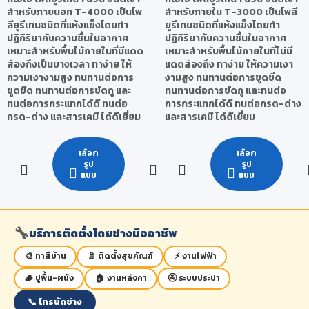
สำหรับภายนอก T-4000 เป็นโพ
สำหรับภายใน T-3000 เป็นโพลี
ลียูรีเทนชนิดที่แห้งแข็งโดยทำ
ยูรีเทนชนิดที่แห้งแข็งโดยทำ
ปฏิกิริยากับความชื้นในอากาศ
ปฏิกิริยากับความชื้นในอากาศ
เหมาะสำหรับพื้นไม้ภายในที่มีแดด
เหมาะสำหรับพื้นไม้ภายในที่ไม่มี
ส่องถึงเป็นบางเวลา ทาง่าย ให้
แดดส่องถึง ทาง่าย ให้ความเงา
ความเงางามสูง ทนทานต่อการ
งามสูง ทนทานต่อการขูดขีด
ขูดขีด ทนทานต่อการขัดถู และ
ทนทานต่อการขัดถู และทนต่อ
ทนต่อการกระแทกได้ดี ทนต่อ
การกระแทกได้ดี ทนต่อกรด-ด่าง
กรด-ด่าง และสารเคมี ได้ดีเยี่ยม
และสารเคมี ได้ดีเยี่ยม
เลือก
เลือก
รูป
รูป
แบบ
แบบ
🔧
บริการติดตั้งโดยช่างมืออาชีพ
🎨 ทาสีบ้าน
🚿 ติดตั้งสุขภัณฑ์
⚡ งานไฟฟ้า
🪵 ปูพื้น-ผนัง
🏠 งานหลังคา
🚰 ระบบประปา
📞 โทรนัดช่าง