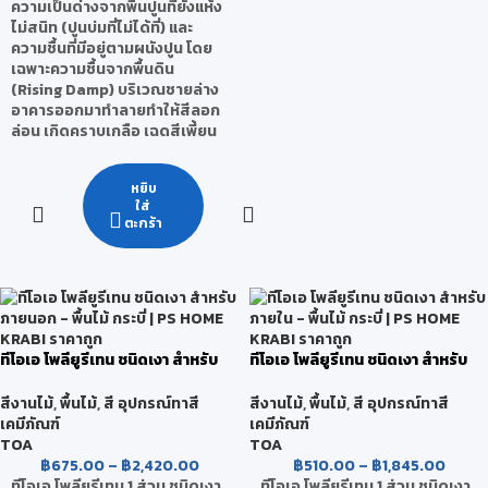
ความเป็นด่างจากพื้นปูนที่ยังแห้ง
ไม่สนิท (ปูนบ่มที่ไม่ได้ที่) และ
ความชื้นที่มีอยู่ตามผนังปูน โดย
เฉพาะความชื้นจากพื้นดิน
(Rising Damp) บริเวณชายล่าง
อาคารออกมาทำลายทำให้สีลอก
ล่อน เกิดคราบเกลือ เฉดสีเพี้ยน
หยิบ
ใส่
ตะกร้า
ทีโอเอ โพลียูรีเทน ชนิดเงา สำหรับ
ทีโอเอ โพลียูรีเทน ชนิดเงา สำหรับ
ภายนอก
ภายใน
สีงานไม้
,
พื้นไม้
,
สี อุปกรณ์ทาสี
สีงานไม้
,
พื้นไม้
,
สี อุปกรณ์ทาสี
เคมีภัณฑ์
เคมีภัณฑ์
TOA
TOA
฿
675.00
–
฿
2,420.00
฿
510.00
–
฿
1,845.00
ทีโอเอ โพลียูรีเทน 1 ส่วน ชนิดเงา
ทีโอเอ โพลียูรีเทน 1 ส่วน ชนิดเงา